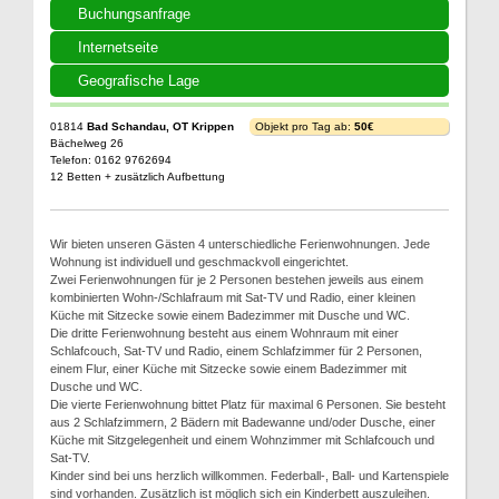
Buchungsanfrage
Internetseite
Geografische Lage
01814
Bad Schandau, OT Krippen
Objekt pro Tag ab:
50€
Bächelweg 26
Telefon: 0162 9762694
12 Betten + zusätzlich Aufbettung
Wir bieten unseren Gästen 4 unterschiedliche Ferienwohnungen. Jede
Wohnung ist individuell und geschmackvoll eingerichtet.
Zwei Ferienwohnungen für je 2 Personen bestehen jeweils aus einem
kombinierten Wohn-/Schlafraum mit Sat-TV und Radio, einer kleinen
Küche mit Sitzecke sowie einem Badezimmer mit Dusche und WC.
Die dritte Ferienwohnung besteht aus einem Wohnraum mit einer
Schlafcouch, Sat-TV und Radio, einem Schlafzimmer für 2 Personen,
einem Flur, einer Küche mit Sitzecke sowie einem Badezimmer mit
Dusche und WC.
Die vierte Ferienwohnung bittet Platz für maximal 6 Personen. Sie besteht
aus 2 Schlafzimmern, 2 Bädern mit Badewanne und/oder Dusche, einer
Küche mit Sitzgelegenheit und einem Wohnzimmer mit Schlafcouch und
Sat-TV.
Kinder sind bei uns herzlich willkommen. Federball-, Ball- und Kartenspiele
sind vorhanden. Zusätzlich ist möglich sich ein Kinderbett auszuleihen.