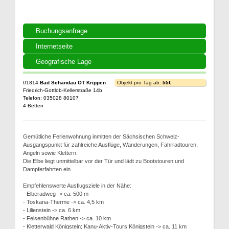
Buchungsanfrage
Internetseite
Geografische Lage
01814
Bad Schandau OT Krippen
Objekt pro Tag ab:
55€
Friedrich-Gottlob-Kellerstraße 14b
Telefon: 035028 80107
4 Betten
Gemütliche Ferienwohnung inmitten der Sächsischen Schweiz-
Ausgangspunkt für zahlreiche Ausflüge, Wanderungen, Fahrradtouren,
Angeln sowie Klettern.
Die Elbe liegt unmittelbar vor der Tür und lädt zu Bootstouren und
Dampferfahrten ein.
Empfehlenswerte Ausflugsziele in der Nähe:
- Elberadweg -> ca. 500 m
- Toskana-Therme -> ca. 4,5 km
- Lilienstein -> ca. 6 km
- Felsenbühne Rathen -> ca. 10 km
- Kletterwald Königstein; Kanu-Aktiv-Tours Königstein -> ca. 11 km