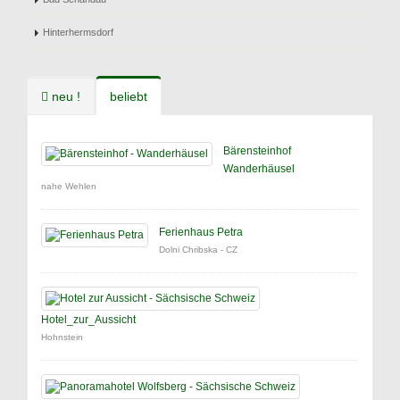
Hinterhermsdorf
neu !
beliebt
Bärensteinhof
Wanderhäusel
nahe Wehlen
Ferienhaus Petra
Dolni Chribska - CZ
Hotel_zur_Aussicht
Hohnstein