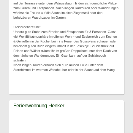
auf der Terrasse unter dem Walnussbaum finden sich gemütliche Plätze
zum Grillen und Entspannen. Nach langen Radtouren oder Wanderungen
wächst die Freude auf die Sauna im alten Ziegenstall oder den
beheizbaren Waschzuber im Garten.
Steinbrecherstube:
Unsere gute Stube zum Erholen und Entspannen für 3 Personen. Ganz
viel Wohlfühlatmosphäre im offenen Wohn- und Essbereich zum Kochen
& Genießen in der Küche, beim ins Feuer des Gussofens schauen oder
bei einem guten Buch eingemummelt in der Lesekoje. Bei Weitblick auf
Felsen und Wälder träumt ihr im großen Doppelbett unter dem Dach von
den nächsten Wanderungen. Ein Gast kann auf der Schlafcouch
schlafen.
Nach langen Touren erholen sich eure müden Füße unter dem
Sternhimmel im warmen Waschzuber oder in der Sauna auf dem Hang.
Ferienwohnung Henker