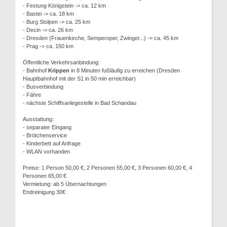
- Festung Königstein -> ca. 12 km
- Bastei -> ca. 18 km
- Burg Stolpen -> ca. 25 km
- Decin -> ca. 26 km
- Dresden (Frauenkirche, Semperoper, Zwinger...) -> ca. 45 km
- Prag -> ca. 150 km
Öffentliche Verkehrsanbindung:
- Bahnhof
Krippen
in 8 Minuten fußläufig zu erreichen (Dresden
Hauptbahnhof mit der S1 in 50 min erreichbar)
- Busverbindung
- Fähre
- nächste Schiffsanlegestelle in Bad Schandau
Ausstattung:
- separater Eingang
- Brötchenservice
- Kinderbett auf Anfrage
- WLAN vorhanden
Preise: 1 Person 50,00 €, 2 Personen 55,00 €, 3 Personen 60,00 €, 4
Personen 65,00 €
Vermietung: ab 5 Übernachtungen
Endreinigung 30€