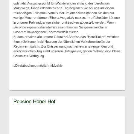
optimaler Ausgangspunkt für Wanderungen entlang des berühmten
Malerwegs. Einen erlebnisreichen Tag beginnen Sie bei uns mit einem
reichhaltigen Frühstück vom Buffet. Im Anschluss können Sie den nur
wenige Meter entfernten Elberadweg aktiv nutzen. Ihre Fahrräder können
in unserer Fahrradgarage sicher und trocken abgestellt werden. Wenn
Sie ohne eigene Fahrräder anreisen, können Sie gerne welche in
unserem hauseigenen Fahrradverleih mieten.
Zudem erhalten alle unsere Gäste bei Anreise das "HotelTicket", welches
Ihnen die kostenfreie Nutzung der öffentlichen Verkehrsmittel in der
Region ermöglicht. Zur Entspannung nach einem anstrengenden und
erlebnisreichen Tag steht unseren Hotelgästen, gegen Gebühr, eine kleine
Sauna zur Verfügung.
#Direktbuchung möglich, #Muehle
Pension Hönel-Hof