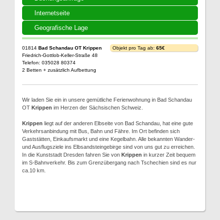
Internetseite
Geografische Lage
01814
Bad Schandau OT Krippen
Objekt pro Tag ab:
65€
Friedrich-Gottlob-Keller-Straße 48
Telefon: 035028 80374
2 Betten + zusätzlich Aufbettung
Wir laden Sie ein in unsere gemütliche Ferienwohnung in Bad Schandau
OT
Krippen
im Herzen der Sächsischen Schweiz.
Krippen
liegt auf der anderen Elbseite von Bad Schandau, hat eine gute
Verkehrsanbindung mit Bus, Bahn und Fähre. Im Ort befinden sich
Gaststätten, Einkaufsmarkt und eine Kegelbahn. Alle bekannten Wander-
und Ausflugsziele ins Elbsandsteingebirge sind von uns gut zu erreichen.
In die Kunststadt Dresden fahren Sie von
Krippen
in kurzer Zeit bequem
im S-Bahnverkehr. Bis zum Grenzübergang nach Tschechien sind es nur
ca.10 km.