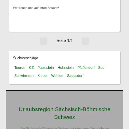
Wir freuen uns auf Ihren Besuch!
Seite 1/1
Suchvorschläge
Touren
CZ
Papststein
Hohnstein
Pfaffendorf
Süd
Schwimmen
Kletter
Wehlen
Saupsdorf
Urlaubsregion Sächsisch-Böhmische
Schweiz
Die Sächsisch-Böhmische Schweiz ist eine grenzübergreifende