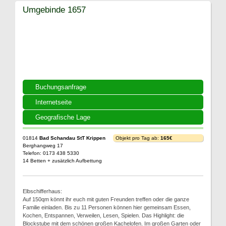
Umgebinde 1657
Buchungsanfrage
Internetseite
Geografische Lage
01814
Bad Schandau StT Krippen
Objekt pro Tag ab:
165€
Berghangweg 17
Telefon: 0173 438 5330
14 Betten + zusätzlich Aufbettung
Elbschifferhaus:
Auf 150qm könnt ihr euch mit guten Freunden treffen oder die ganze
Familie einladen. Bis zu 11 Personen können hier gemeinsam Essen,
Kochen, Entspannen, Verweilen, Lesen, Spielen. Das Highlight: die
Blockstube mit dem schönen großen Kachelofen. Im großen Garten oder