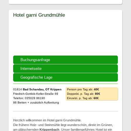
Hotel garni Grundmühle
Buchungsanfrage
Internetseite
Geografische Lage
01814
Bad Schandau, OT Krippen
Person pro Tag ab:
40€
Friedrich-Gottlob-Keller-Straße 69
Doppelzi. p. Tag ab:
80€
Telefon: 035028 86190
Einzelzi. p. Tag ab:
60€
86 Betten + zusätzlich Aufbettung
Herzlich willkommen im Hotel garni Grundmühle.
Die frühere Holz- und Steinmühle liegt wunderschön, direkt im Grünen,
am plätschernden
Krippenbach
. Unser familiengeführtes Hotel ist ein