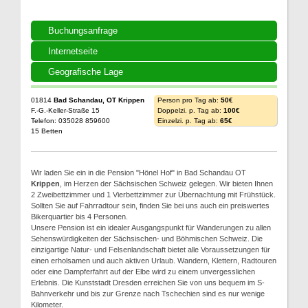
Buchungsanfrage
Internetseite
Geografische Lage
01814
Bad Schandau, OT Krippen
Person pro Tag ab:
50€
F.-G.-Keller-Straße 15
Doppelzi. p. Tag ab:
100€
Telefon: 035028 859600
Einzelzi. p. Tag ab:
65€
15 Betten
Wir laden Sie ein in die Pension "Hönel Hof" in Bad Schandau OT
Krippen
, im Herzen der Sächsischen Schweiz gelegen. Wir bieten Ihnen
2 Zweibettzimmer und 1 Vierbettzimmer zur Übernachtung mit Frühstück.
Sollten Sie auf Fahrradtour sein, finden Sie bei uns auch ein preiswertes
Bikerquartier bis 4 Personen.
Unsere Pension ist ein idealer Ausgangspunkt für Wanderungen zu allen
Sehenswürdigkeiten der Sächsischen- und Böhmischen Schweiz. Die
einzigartige Natur- und Felsenlandschaft bietet alle Voraussetzungen für
einen erholsamen und auch aktiven Urlaub. Wandern, Klettern, Radtouren
oder eine Dampferfahrt auf der Elbe wird zu einem unvergesslichen
Erlebnis. Die Kunststadt Dresden erreichen Sie von uns bequem im S-
Bahnverkehr und bis zur Grenze nach Tschechien sind es nur wenige
Kilometer.