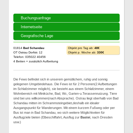
Buchungsanfrage
Internetseite
Geografische Lage
01814
Bad Schandau
Objekt pro Tag ab:
48€
OT Ostrau Dorfstr. 12
Objekt p. Woche ab:
330€
Telefon: 035022 40456
4 Betten + zusätzlich Aufbettung
Die Fewo befindet sich in unserem gemütlichem, ruhig und sonnig
gelegenen Umgebindehaus. Die Fewo ist für 2 Personen(2 Aufbettungen
im Schlafzimmer möglich), sie besteht aus einem Schlafzimmer, einem
Wohnbereich mit Miniküche, Bad, Wc, Garten-u.Terassennutzung. Tiere
sind bei uns willkommen(nach Absprache). Ostrau liegt oberhalb von Bad
Schandau mitten im Schrammsteingebiet,deshalb ein idealer
Ausgangspunkt für Wanderungen. Mit einem kurzem Fußweg oder per
Bus ist man in Bad Schandau, wo sich weitere Möglichkeiten für
Ausflugziele bieten (Elbeschiffahrt, Ausflug zur
Bastei
, nach Dresden
usw.)