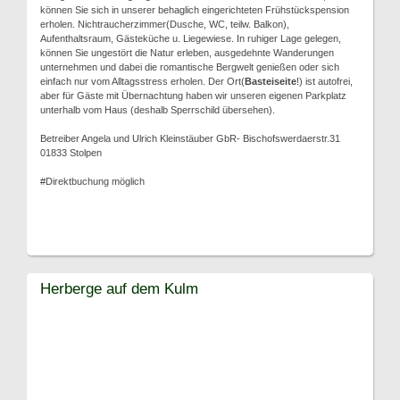
können Sie sich in unserer behaglich eingerichteten Frühstückspension
erholen. Nichtraucherzimmer(Dusche, WC, teilw. Balkon),
Aufenthaltsraum, Gästeküche u. Liegewiese. In ruhiger Lage gelegen,
können Sie ungestört die Natur erleben, ausgedehnte Wanderungen
unternehmen und dabei die romantische Bergwelt genießen oder sich
einfach nur vom Alltagsstress erholen. Der Ort(
Basteiseite
!) ist autofrei,
aber für Gäste mit Übernachtung haben wir unseren eigenen Parkplatz
unterhalb vom Haus (deshalb Sperrschild übersehen).
Betreiber Angela und Ulrich Kleinstäuber GbR- Bischofswerdaerstr.31
01833 Stolpen
#Direktbuchung möglich
Herberge auf dem Kulm