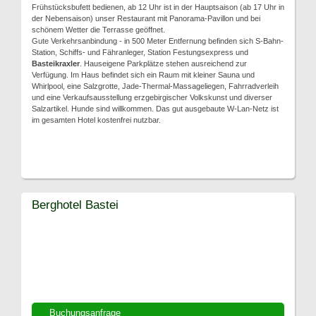
Frühstücksbufett bedienen, ab 12 Uhr ist in der Hauptsaison (ab 17 Uhr in
der Nebensaison) unser Restaurant mit Panorama-Pavillon und bei
schönem Wetter die Terrasse geöffnet.
Gute Verkehrsanbindung - in 500 Meter Entfernung befinden sich S-Bahn-
Station, Schiffs- und Fähranleger, Station Festungsexpress und
Basteikraxler
. Hauseigene Parkplätze stehen ausreichend zur
Verfügung. Im Haus befindet sich ein Raum mit kleiner Sauna und
Whirlpool, eine Salzgrotte, Jade-Thermal-Massageliegen, Fahrradverleih
und eine Verkaufsausstellung erzgebirgischer Volkskunst und diverser
Salzartikel. Hunde sind willkommen. Das gut ausgebaute W-Lan-Netz ist
im gesamten Hotel kostenfrei nutzbar.
Berghotel Bastei
Buchungsanfrage