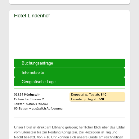
Hotel Lindenhof
Buchungsanfrage
Internetseite
Geografische Lage
01824
Königstein
Doppelzi. p. Tag ab:
84€
Gohrischer Strasse 2
Einzelzi. p. Tag ab:
59€
Telefon: 035021 68243
60 Betten + zusätzlich Aufbettung
Unser Hotel ist direkt am Elbhang gelegen; herrlicher Blick über das Elbtal
vom Lilienstein bis zur Festung Königstein. Die Rezeption ist Tag und
Nacht besetzt. Von 7-10 Uhr können sich unsere Gäste am reichhaltigen