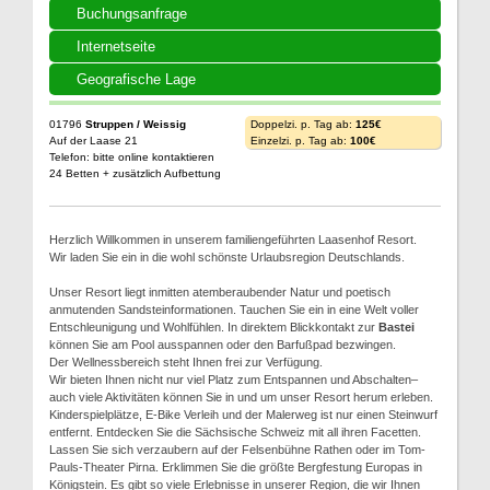
Buchungsanfrage
Internetseite
Geografische Lage
01796
Struppen / Weissig
Doppelzi. p. Tag ab:
125€
Auf der Laase 21
Einzelzi. p. Tag ab:
100€
Telefon: bitte online kontaktieren
24 Betten + zusätzlich Aufbettung
Herzlich Willkommen in unserem familiengeführten Laasenhof Resort.
Wir laden Sie ein in die wohl schönste Urlaubsregion Deutschlands.
Unser Resort liegt inmitten atemberaubender Natur und poetisch
anmutenden Sandsteinformationen. Tauchen Sie ein in eine Welt voller
Entschleunigung und Wohlfühlen. In direktem Blickkontakt zur
Bastei
können Sie am Pool ausspannen oder den Barfußpad bezwingen.
Der Wellnessbereich steht Ihnen frei zur Verfügung.
Wir bieten Ihnen nicht nur viel Platz zum Entspannen und Abschalten–
auch viele Aktivitäten können Sie in und um unser Resort herum erleben.
Kinderspielplätze, E-Bike Verleih und der Malerweg ist nur einen Steinwurf
entfernt. Entdecken Sie die Sächsische Schweiz mit all ihren Facetten.
Lassen Sie sich verzaubern auf der Felsenbühne Rathen oder im Tom-
Pauls-Theater Pirna. Erklimmen Sie die größte Bergfestung Europas in
Königstein. Es gibt so viele Erlebnisse in unserer Region, die wir Ihnen