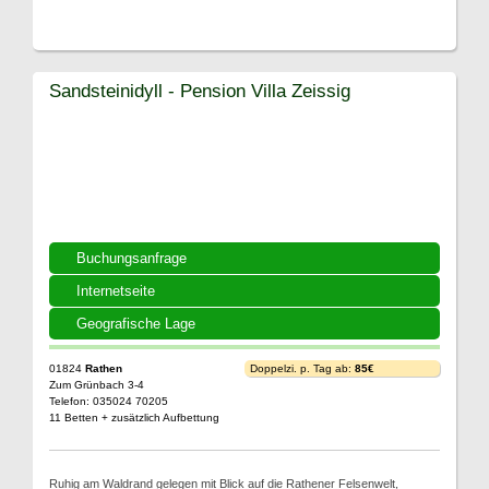
Sandsteinidyll - Pension Villa Zeissig
Buchungsanfrage
Internetseite
Geografische Lage
01824
Rathen
Doppelzi. p. Tag ab:
85€
Zum Grünbach 3-4
Telefon: 035024 70205
11 Betten + zusätzlich Aufbettung
Ruhig am Waldrand gelegen mit Blick auf die Rathener Felsenwelt,