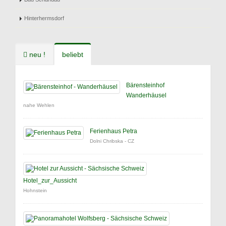
Hinterhermsdorf
neu !
beliebt
Bärensteinhof
Wanderhäusel
nahe Wehlen
Ferienhaus Petra
Dolni Chribska - CZ
Hotel_zur_Aussicht
Hohnstein