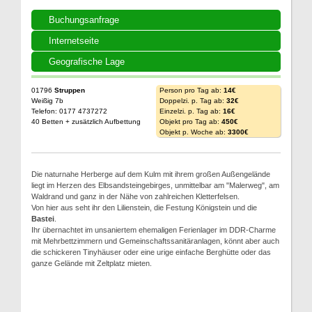
Buchungsanfrage
Internetseite
Geografische Lage
01796
Struppen
Person pro Tag ab:
14€
Weißig 7b
Doppelzi. p. Tag ab:
32€
Telefon: 0177 4737272
Einzelzi. p. Tag ab:
16€
40 Betten + zusätzlich Aufbettung
Objekt pro Tag ab:
450€
Objekt p. Woche ab:
3300€
Die naturnahe Herberge auf dem Kulm mit ihrem großen Außengelände
liegt im Herzen des Elbsandsteingebirges, unmittelbar am "Malerweg", am
Waldrand und ganz in der Nähe von zahlreichen Kletterfelsen.
Von hier aus seht ihr den Lilienstein, die Festung Königstein und die
Bastei
.
Ihr übernachtet im unsaniertem ehemaligen Ferienlager im DDR-Charme
mit Mehrbettzimmern und Gemeinschaftssanitäranlagen, könnt aber auch
die schickeren Tinyhäuser oder eine urige einfache Berghütte oder das
ganze Gelände mit Zeltplatz mieten.