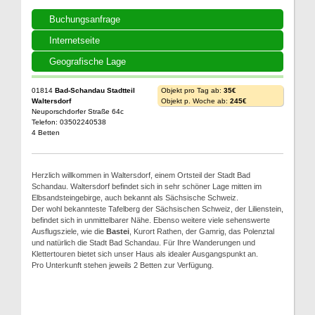
Buchungsanfrage
Internetseite
Geografische Lage
01814
Bad-Schandau Stadtteil
Objekt pro Tag ab:
35€
Waltersdorf
Objekt p. Woche ab:
245€
Neuporschdorfer Straße 64c
Telefon: 03502240538
4 Betten
Herzlich willkommen in Waltersdorf, einem Ortsteil der Stadt Bad
Schandau. Waltersdorf befindet sich in sehr schöner Lage mitten im
Elbsandsteingebirge, auch bekannt als Sächsische Schweiz.
Der wohl bekannteste Tafelberg der Sächsischen Schweiz, der Lilienstein,
befindet sich in unmittelbarer Nähe. Ebenso weitere viele sehenswerte
Ausflugsziele, wie die
Bastei
, Kurort Rathen, der Gamrig, das Polenztal
und natürlich die Stadt Bad Schandau. Für Ihre Wanderungen und
Klettertouren bietet sich unser Haus als idealer Ausgangspunkt an.
Pro Unterkunft stehen jeweils 2 Betten zur Verfügung.