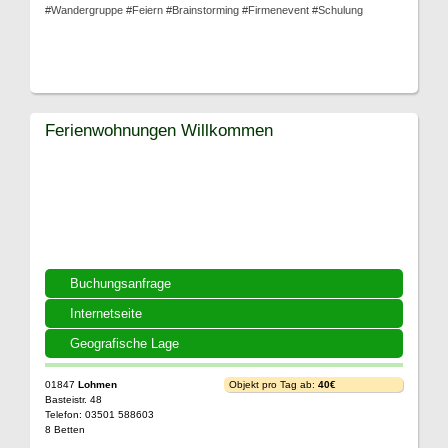
#Wandergruppe #Feiern #Brainstorming #Firmenevent #Schulung
Ferienwohnungen Willkommen
Buchungsanfrage
Internetseite
Geografische Lage
01847
Lohmen
Objekt pro Tag ab:
40€
Basteistr. 48
Telefon: 03501 588603
8 Betten