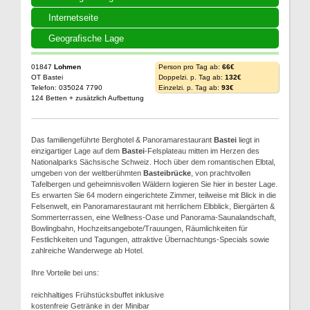
Internetseite
Geografische Lage
01847
Lohmen
Person pro Tag ab:
66€
OT Bastei
Doppelzi. p. Tag ab:
132€
Telefon: 035024 7790
Einzelzi. p. Tag ab:
93€
124 Betten + zusätzlich Aufbettung
Das familiengeführte Berghotel & Panoramarestaurant
Bastei
liegt in
einzigartiger Lage auf dem
Bastei
-Felsplateau mitten im Herzen des
Nationalparks Sächsische Schweiz. Hoch über dem romantischen Elbtal,
umgeben von der weltberühmten
Basteibrücke
, von prachtvollen
Tafelbergen und geheimnisvollen Wäldern logieren Sie hier in bester Lage.
Es erwarten Sie 64 modern eingerichtete Zimmer, teilweise mit Blick in die
Felsenwelt, ein Panoramarestaurant mit herrlichem Elbblick, Biergärten &
Sommerterrassen, eine Wellness-Oase und Panorama-Saunalandschaft,
Bowlingbahn, Hochzeitsangebote/Trauungen, Räumlichkeiten für
Festlichkeiten und Tagungen, attraktive Übernachtungs-Specials sowie
zahlreiche Wanderwege ab Hotel.
Ihre Vorteile bei uns:
reichhaltiges Frühstücksbuffet inklusive
kostenfreie Getränke in der Minibar