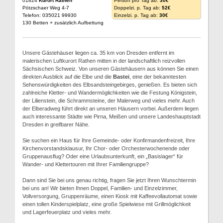
01824
Kurort Rathen
Person pro Tag ab:
30€
Pötzschaer Weg 4-7
Doppelzi. p. Tag ab:
52€
Telefon: 035021 99930
Einzelzi. p. Tag ab:
30€
130 Betten + zusätzlich Aufbettung
Unsere Gästehäuser liegen ca. 35 km von Dresden entfernt im
malerischen Luftkurort Rathen mitten in der landschaftlich reizvollen
Sächsischen Schweiz. Von unseren Gästehäusern aus können Sie einen
direkten Ausblick auf die Elbe und die
Bastei
, eine der bekanntesten
Sehenswürdigkeiten des Elbsandsteingebirges, genießen. Es bieten sich
zahlreiche Kletter- und Wandermöglichkeiten wie die Festung Königstein,
der Lilienstein, die Schrammsteine, der Malerweg und vieles mehr. Auch
der Elberadweg führt direkt an unseren Häusern vorbei. Außerdem liegen
auch interessante Städte wie Pirna, Meißen und unsere Landeshauptstadt
Dresden in greifbarer Nähe.
Sie suchen ein Haus für Ihre Gemeinde- oder Konfirmandenfreizeit, Ihre
Kirchenvorstandsklausur, Ihr Chor- oder Orchesterwochenende oder
Gruppenausflug? Oder eine Urlaubsunterkunft, ein „Basislager“ für
Wander- und Klettertouren mit Ihrer Familiengruppe?
Dann sind Sie bei uns genau richtig, fragen Sie jetzt Ihren Wunschtermin
bei uns an! Wir bieten Ihnen Doppel, Familien- und Einzelzimmer,
Vollversorgung, Gruppenräume, einen Kiosk mit Kaffeevollautomat sowie
einen tollen Kinderspielplatz, eine große Spielwiese mit Grillmöglichkeit
und Lagerfeuerplatz und vieles mehr.