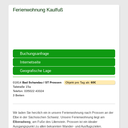
Ferienwohnung Kaulfuß
Buchungsanfrage
Internetseite
Geografische Lage
01814
Bad Schandau / ST Prossen
Objekt pro Tag ab:
60€
Talstraße 15a
Telefon: 035022 43324
3 Betten
Wir laden Sie herzlich ein in unsere Ferienwohnung nach Prossen an der
Elbe in der Sächsischen Schweiz. Unsere Ferienwohnung liegt am
Elberadweg
, am Fuße des Lilienstein. Prossen ist ein idealer
Ausgangspunkt zu allen bekannten Wander- und Ausflugszielen.