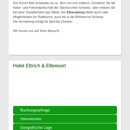
Der Kurort Bad Schandau ist ca. 3km von uns entfernt. Genießen Sie die
Natur- und Felsenlandschaft der Sächsischen Schweiz, oder erleben Sie
bei einer Dampferfahrt das Elbtal. Der
Elberadweg
bietet auch viele
Möglichkeiten für Radtouren, auch bis in die Böhmische Schweiz.
Die Vermietung erfolgt für April bis Oktober.
Wir freuen uns auf Ihren Besuch!
Hotel Ettrich & Elbresort
Buchungsanfrage
Internetseite
Geografische Lage