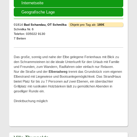
Internetseite
Geografische Lage
01814
Bad Schandau, OT Schmilka
Objekt pro Tag ab:
180€
Schmilka Nr. 6
Telefon: 035022 9130
7 Betten
Das große, sonnig und nahe der Elbe gelegene Ferienhaus mit Blick zu
den Schrammsteinen ist die ideale Unterkunft für den Urlaub mit Familie
und Freunden, zum Wandern, Radfahren oder einfach nur Relaxen.
Nur die Straße und der
Elberadweg
trennt das Grundstück vom eigenen
Elbestrand mit Liegewiese und Bootsanlegemöglichkeit. Das StrandHaus
bietet Platz für bis zu 7 Personen auf zwei Ebenen, ein überdachter
Grillplatz mit rustikalen Holzbänken lädt zu gemütlichen Abenden in
geselliger Runde ein.
Direktbuchung möglich