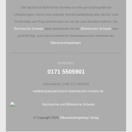
Die Sächsisch-Böhmische Schweiz ist eine grenzübergreifende
Urlaubsregion. Durch eine optimale Verkehrsanbindung über die A17 sind
Großstädte wie Prag und Dresden nur ein bis zwei Stunden entfernt. Die
Sächsische Schweiz
bildet gemeinsam mit der
Böhmischen Schweiz
eine
großflächige, grenzüberschreitende Nationalparkzone innerhalb des
Elbsandsteingebirges
.
KONTAKT
0171 5505901
International: (+49) 171 5505901
redaktion(at)saechsisch-boehmische-schweiz.de
© Copyright 2026,
Elbsandsteingebirge Verlag