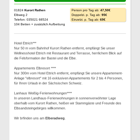
01824
Kurort Rathen
Person pro Tag ab:
47,50€
Elbweg 2
Doppelzi. p. Tag ab:
95€
Telefon: 035021 68524
Einzelzi. p. Tag ab:
69€
104 Betten + zusätzlich Aufbettung
Hotel Ettrich***
Nur 50 m vom Bahnhof Kurort Rathen entfernt, empfängt Sie unser
Wellnesshotel Ettrich mit Restaurant und Terrasse, herrlichem Blick auf
die Felsformation der Bastei und die Elbe.
Appartements Elbresort ****
Nur 300m vom Hotel Ettrich entfernt, empfängt Sie unsere Appartement-
Anlage "elbresort" mit 16 exklusiven Appartements für 2 bis 4 Personen,
für Ihren Urlaub in der Sächsischen Schweiz.
Lanhaus Weißig-Ferienwohnungen****
In unseren Landhaus-Ferienwohnungen in sonnenverwöhnter Lage
oberhalb vom Kurort Rathen, heißen wir Stammgäste und Freunde des
Elbsandsteingebirges willkommen.
Wir brfinden uns am
Elberadweg
.