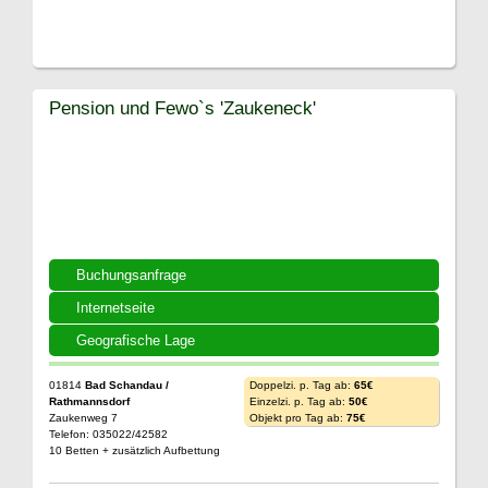
Pension und Fewo`s 'Zaukeneck'
Buchungsanfrage
Internetseite
Geografische Lage
01814
Bad Schandau /
Doppelzi. p. Tag ab:
65€
Rathmannsdorf
Einzelzi. p. Tag ab:
50€
Zaukenweg 7
Objekt pro Tag ab:
75€
Telefon: 035022/42582
10 Betten + zusätzlich Aufbettung