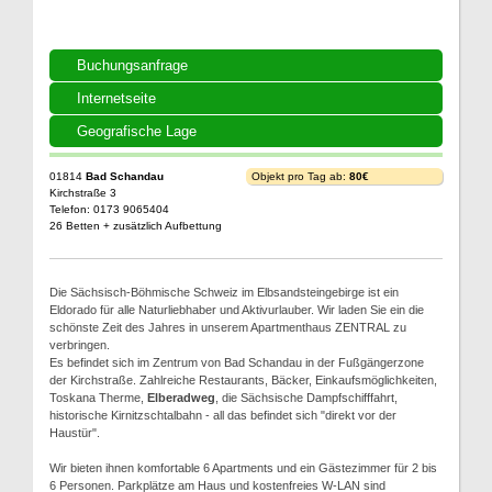
Buchungsanfrage
Internetseite
Geografische Lage
01814
Bad Schandau
Objekt pro Tag ab:
80€
Kirchstraße 3
Telefon: 0173 9065404
26 Betten + zusätzlich Aufbettung
Die Sächsisch-Böhmische Schweiz im Elbsandsteingebirge ist ein
Eldorado für alle Naturliebhaber und Aktivurlauber. Wir laden Sie ein die
schönste Zeit des Jahres in unserem Apartmenthaus ZENTRAL zu
verbringen.
Es befindet sich im Zentrum von Bad Schandau in der Fußgängerzone
der Kirchstraße. Zahlreiche Restaurants, Bäcker, Einkaufsmöglichkeiten,
Toskana Therme,
Elberadweg
, die Sächsische Dampfschifffahrt,
historische Kirnitzschtalbahn - all das befindet sich "direkt vor der
Haustür".
Wir bieten ihnen komfortable 6 Apartments und ein Gästezimmer für 2 bis
6 Personen. Parkplätze am Haus und kostenfreies W-LAN sind