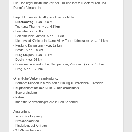
Die Elbe liegt unmittelbar vor der Tür und lädt zu Bootstouren und
Dampferfahrten ein.
Empfehlenswerte Ausflugsziele in der Nähe:
-
Elberadweg
-> ca. 500 m
- Toskana-Therme -> ca. 4,5 km
- Lilienstein -> ca. 6 km
- Felsenbühne Rathen -> ca. 10 km
- Kletterwald Königstein; Kanu-Aktiv-Tours Königstein -> ca. 11 km
- Festung Königstein -> ca. 12 km
- Bastei -> ca. 18 km
- Burg Stolpen -> ca. 25 km
- Decin -> ca. 26 km
- Dresden (Frauenkirche, Semperoper, Zwinger...) -> ca. 45 km
- Prag -> ca. 150 km
Öffentliche Verkehrsanbindung:
- Bahnhof Krippen in 8 Minuten fußläufig zu erreichen (Dresden
Hauptbahnhof mit der S1 in 50 min erreichbar)
- Busverbindung
- Fähre
- nächste Schiffsanlegestelle in Bad Schandau
Ausstattung:
- separater Eingang
- Brötchenservice
- Kinderbett auf Anfrage
- WLAN vorhanden