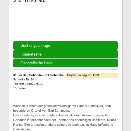
Villa Thusnelda
Buchungsanfrage
Internetseite
Geografische Lage
01814
Bad Schandau, OT Schmilka
Objekt pro Tag ab:
208€
Schmilka Nr. 24
Telefon: 035022 9130
13 Betten
Wohnen in einem der geschichtsträchtigsten Häuser Schmilkas, dem
besonderen Ortsteil von Bad Schandau.
Das mondäne, im edlen Bäderstil liebevoll denkmalgerecht sanierte
Gebäude ist benannt nach der Tochter des ehemaligen Besitzers, Rudolf
Hering. Dieser bewirtschaftete seinerzeit auch das im Haus befindliche
Cafe Richter.