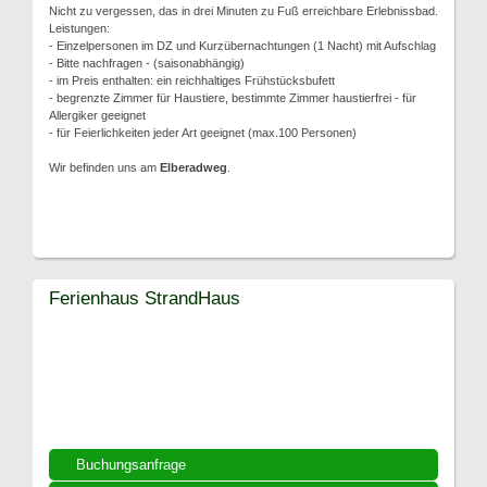
Nicht zu vergessen, das in drei Minuten zu Fuß erreichbare Erlebnissbad.
Leistungen:
- Einzelpersonen im DZ und Kurzübernachtungen (1 Nacht) mit Aufschlag
- Bitte nachfragen - (saisonabhängig)
- im Preis enthalten: ein reichhaltiges Frühstücksbufett
- begrenzte Zimmer für Haustiere, bestimmte Zimmer haustierfrei - für
Allergiker geeignet
- für Feierlichkeiten jeder Art geeignet (max.100 Personen)
Wir befinden uns am
Elberadweg
.
Ferienhaus StrandHaus
Buchungsanfrage