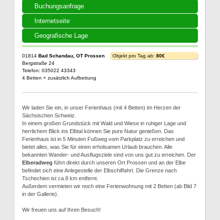
Buchungsanfrage
Internetseite
Geografische Lage
01814
Bad Schandau, OT Prossen
Objekt pro Tag ab:
80€
Bergstraße 24
Telefon: 035022 43343
4 Betten + zusätzlich Aufbettung
Wir laden Sie ein, in unser Ferienhaus (mit 4 Betten) im Herzen der
Sächsischen Schweiz.
In einem großen Grundstück mit Wald und Wiese in ruhiger Lage und
herrlichem Blick ins Elbtal können Sie pure Natur genießen. Das
Ferienhaus ist in 5 Minuten Fußweg vom Parkplatz zu erreichen und
bietet alles, was Sie für einen erholsamen Urlaub brauchen. Alle
bekannten Wander- und Ausflugsziele sind von uns gut zu erreichen. Der
Elberadweg
führt direkt durch unseren Ort Prossen und an der Elbe
befindet sich eine Anlegestelle der Elbschiffahrt. Die Grenze nach
Tschechien ist ca.8 km entfernt.
Außerdem vermieten wir noch eine Ferienwohnung mit 2 Betten (ab Bild 7
in der Gallerie).
Wir freuen uns auf Ihren Besuch!