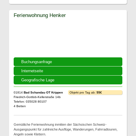
Ferienwohnung Henker
Buchungsanfrage
Internetseite
Geografische Lage
01814
Bad Schandau OT Krippen
Objekt pro Tag ab:
55€
Friedrich-Gottlob-Kellerstraße 14b
Telefon: 035028 80107
4 Betten
Gemütliche Ferienwohnung inmitten der Sächsischen Schweiz-
Ausgangspunkt für zahlreiche Ausflüge, Wanderungen, Fahrradtouren,
Angeln sowie Klettern.