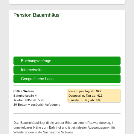
Pension Bauernhäus'l
Buchungsanfrage
Internetseite
Geografische Lage
01829
Wehlen
Person pro Tag ab:
32€
Bahnhofstraße 4
Doppelzi. p. Tag ab:
41€
Telefon: 035020 7790
Einzelzi. p. Tag ab:
32€
20 Betten + zusätzlich Aufbettung
Das Bauernhäusl liegt direkt an der Elbe, an einem Radwanderweg, in
unmittelbarer Nähe zum Bahnhof und ist ein idealer Ausgangspunkt für
Wanderungen in die Sächsische Schweiz.