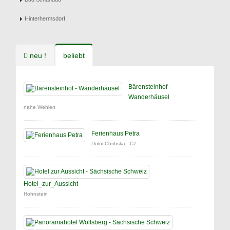
Hinterhermsdorf
neu !
beliebt
Bärensteinhof
Wanderhäusel
nahe Wehlen
Ferienhaus Petra
Dolni Chribska - CZ
Hotel_zur_Aussicht
Hohnstein