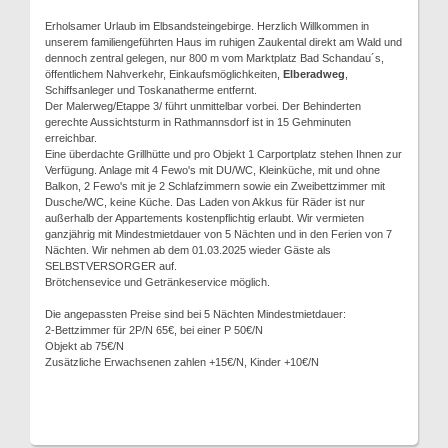
Erholsamer Urlaub im Elbsandsteingebirge. Herzlich Willkommen in
unserem familiengeführten Haus im ruhigen Zaukental direkt am Wald und
dennoch zentral gelegen, nur 800 m vom Marktplatz Bad Schandau´s,
öffentlichem Nahverkehr, Einkaufsmöglichkeiten,
Elberadweg
,
Schiffsanleger und Toskanatherme entfernt.
Der Malerweg/Etappe 3/ führt unmittelbar vorbei. Der Behinderten
gerechte Aussichtsturm in Rathmannsdorf ist in 15 Gehminuten
erreichbar.
Eine überdachte Grillhütte und pro Objekt 1 Carportplatz stehen Ihnen zur
Verfügung. Anlage mit 4 Fewo's mit DU/WC, Kleinküche, mit und ohne
Balkon, 2 Fewo's mit je 2 Schlafzimmern sowie ein Zweibettzimmer mit
Dusche/WC, keine Küche. Das Laden von Akkus für Räder ist nur
außerhalb der Appartements kostenpflichtig erlaubt. Wir vermieten
ganzjährig mit Mindestmietdauer von 5 Nächten und in den Ferien von 7
Nächten. Wir nehmen ab dem 01.03.2025 wieder Gäste als
SELBSTVERSORGER auf.
Brötchensevice und Getränkeservice möglich.
Die angepassten Preise sind bei 5 Nächten Mindestmietdauer:
2-Bettzimmer für 2P/N 65€, bei einer P 50€/N
Objekt ab 75€/N
Zusätzliche Erwachsenen zahlen +15€/N, Kinder +10€/N