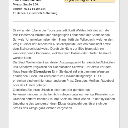
01829
Stadt Wehlen
Objekt pro Tag ab:
75€
Pirnaer Straße 156
Telefon: 0151 56164344
11 Betten + zusätzlich Aufbettung
Direkt an der Elbe in der Touristenstadt Stadt Wehlen befindet sich die
Villa Elbestrand inmitten der einzigartigen Landschaft der Sächsischen
Schweiz. Unmittelbar neben dem Haus fließt der Wilkebach, welcher den
Weg zu einer der schönsten Aussichtspunkte, der Wilkeaussicht sowie
dem Steinbruchpfad weist. Durch die Nähe zur Elbe bietet sich ein
wunderschönes Panorama, welches vom Balkon oder Garten bestaunt
werden kann.
Die Stadt Wehlen dient als idealer Ausgangspunkt für sämtliche Aktivitäten
und Sehenswürdigkeiten der Sächsischen Schweiz. Der direkt vor dem
Haus liegende
Elberadweg
führt Sie dabei auf entspanntem Wege zu
sämtlichen Zielen und Abenteuern im Elbsandsteingebirge. Gut zu
erreichen sind von hier unter anderem Prag, Dresden, Meißen, Radebeul
oder das Osterzgebirge.
Genießen Sie Ihren Urlaub in einer unserer gemütlichen
Ferienwohnungen. In der herrlich, ruhigen Lage nur wenige Kilometer von
Dresden entfernt können Sie Ihre Seele baumeln lassen. In der idyllischen
Umgebung des wunderschönen Elbsandsteingebirges lässt sich der
Stress des Alltags ganz einfach vergessen.