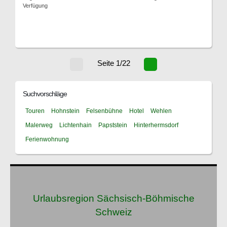
Verfügung
Seite 1/22
Suchvorschläge
Touren
Hohnstein
Felsenbühne
Hotel
Wehlen
Malerweg
Lichtenhain
Papststein
Hinterhermsdorf
Ferienwohnung
Urlaubsregion Sächsisch-Böhmische
Schweiz