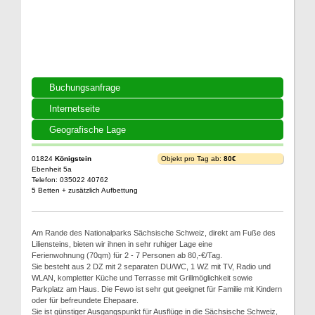
Buchungsanfrage
Internetseite
Geografische Lage
01824
Königstein
Objekt pro Tag ab:
80€
Ebenheit 5a
Telefon: 035022 40762
5 Betten + zusätzlich Aufbettung
Am Rande des Nationalparks Sächsische Schweiz, direkt am Fuße des
Liliensteins, bieten wir ihnen in sehr ruhiger Lage eine
Ferienwohnung (70qm) für 2 - 7 Personen ab 80,-€/Tag.
Sie besteht aus 2 DZ mit 2 separaten DU/WC, 1 WZ mit TV, Radio und
WLAN, kompletter Küche und Terrasse mit Grillmöglichkeit sowie
Parkplatz am Haus. Die Fewo ist sehr gut geeignet für Familie mit Kindern
oder für befreundete Ehepaare.
Sie ist günstiger Ausgangspunkt für Ausflüge in die Sächsische Schweiz,