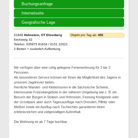
Buchungsanfrage
Internetseite
Geografische Lage
01848
Hohnstein, OT Ehrenberg
Objekt pro Tag ab:
45€
Kirchsteig 32
Telefon: 035975 81634 / 0151 22621
2 Betten + zusätzlich Aufbettung
Wir verfügen über eine ruhig gelegene Ferienwohnung für 2 bis 3
Personen.
Als besonderen Service können wir Ihnen die Möglichkeit des Jagens in
unserem Jagdrevier bieten.
Herrliche Wander- und Klettertouren in die Sächsische Schweiz,
interessante Freizeitangebote in der näheren Umgebung wie z. B. ein
Besuch der Burgen in Stolpen und Hohnstein, Festung Königstein oder
der Urzeitpark aber auch Tagesausflüge nach Dresden, Pillnitz oder
Meißen sowie ein Ausflug nach Tschechien garantieren einen
erlebnisreichen und vielgestaltigen Aufenthalt.
Die Wohnung ist ab 7 Tage buchbar.