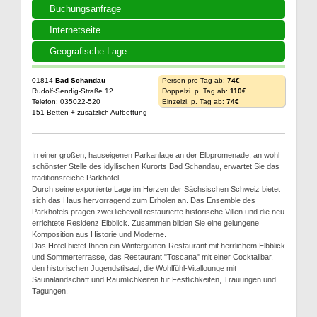
Buchungsanfrage
Internetseite
Geografische Lage
01814
Bad Schandau
Person pro Tag ab:
74€
Rudolf-Sendig-Straße 12
Doppelzi. p. Tag ab:
110€
Telefon: 035022-520
Einzelzi. p. Tag ab:
74€
151 Betten + zusätzlich Aufbettung
In einer großen, hauseigenen Parkanlage an der Elbpromenade, an wohl
schönster Stelle des idyllischen Kurorts Bad Schandau, erwartet Sie das
traditionsreiche Parkhotel.
Durch seine exponierte Lage im Herzen der Sächsischen Schweiz bietet
sich das Haus hervorragend zum Erholen an. Das Ensemble des
Parkhotels prägen zwei liebevoll restaurierte historische Villen und die neu
errichtete Residenz Elbblick. Zusammen bilden Sie eine gelungene
Komposition aus Historie und Moderne.
Das Hotel bietet Ihnen ein Wintergarten-Restaurant mit herrlichem Elbblick
und Sommerterrasse, das Restaurant "Toscana" mit einer Cocktailbar,
den historischen Jugendstilsaal, die Wohlfühl-Vitallounge mit
Saunalandschaft und Räumlichkeiten für Festlichkeiten, Trauungen und
Tagungen.