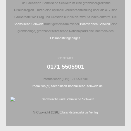
Die Sächsisch-Böhmische Schweiz ist eine grenzübergreifende
Urlaubsregion. Durch eine optimale Verkehrsanbindung über die A17 sind
Großstädte wie Prag und Dresden nur ein bis zwei Stunden entfernt. Die
Sächsische Schweiz
bildet gemeinsam mit der
Böhmischen Schweiz
eine
großflächige, grenzüberschreitende Nationalparkzone innerhalb des
Elbsandsteingebirges
.
KONTAKT
0171 5505901
International: (+49) 171 5505901
redaktion(at)saechsisch-boehmische-schweiz.de
© Copyright 2026,
Elbsandsteingebirge Verlag