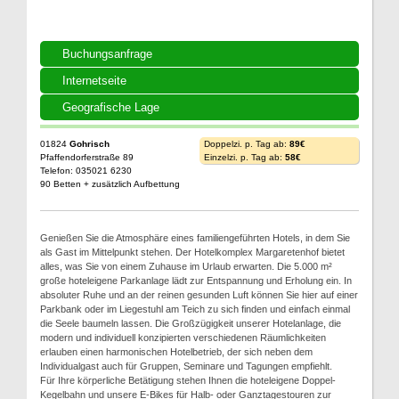
Buchungsanfrage
Internetseite
Geografische Lage
01824
Gohrisch
Doppelzi. p. Tag ab:
89€
Pfaffendorferstraße 89
Einzelzi. p. Tag ab:
58€
Telefon: 035021 6230
90 Betten + zusätzlich Aufbettung
Genießen Sie die Atmosphäre eines familiengeführten Hotels, in dem Sie
als Gast im Mittelpunkt stehen. Der Hotelkomplex Margaretenhof bietet
alles, was Sie von einem Zuhause im Urlaub erwarten. Die 5.000 m²
große hoteleigene Parkanlage lädt zur Entspannung und Erholung ein. In
absoluter Ruhe und an der reinen gesunden Luft können Sie hier auf einer
Parkbank oder im Liegestuhl am Teich zu sich finden und einfach einmal
die Seele baumeln lassen. Die Großzügigkeit unserer Hotelanlage, die
modern und individuell konzipierten verschiedenen Räumlichkeiten
erlauben einen harmonischen Hotelbetrieb, der sich neben dem
Individualgast auch für Gruppen, Seminare und Tagungen empfiehlt.
Für Ihre körperliche Betätigung stehen Ihnen die hoteleigene Doppel-
Kegelbahn und unsere E-Bikes für Halb- oder Ganztagestouren zur