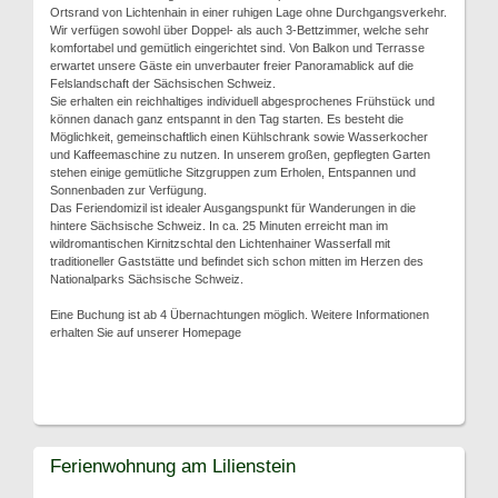
Ortsrand von Lichtenhain in einer ruhigen Lage ohne Durchgangsverkehr.
Wir verfügen sowohl über Doppel- als auch 3-Bettzimmer, welche sehr
komfortabel und gemütlich eingerichtet sind. Von Balkon und Terrasse
erwartet unsere Gäste ein unverbauter freier Panoramablick auf die
Felslandschaft der Sächsischen Schweiz.
Sie erhalten ein reichhaltiges individuell abgesprochenes Frühstück und
können danach ganz entspannt in den Tag starten. Es besteht die
Möglichkeit, gemeinschaftlich einen Kühlschrank sowie Wasserkocher
und Kaffeemaschine zu nutzen. In unserem großen, gepflegten Garten
stehen einige gemütliche Sitzgruppen zum Erholen, Entspannen und
Sonnenbaden zur Verfügung.
Das Feriendomizil ist idealer Ausgangspunkt für Wanderungen in die
hintere Sächsische Schweiz. In ca. 25 Minuten erreicht man im
wildromantischen Kirnitzschtal den Lichtenhainer Wasserfall mit
traditioneller Gaststätte und befindet sich schon mitten im Herzen des
Nationalparks Sächsische Schweiz.
Eine Buchung ist ab 4 Übernachtungen möglich. Weitere Informationen
erhalten Sie auf unserer Homepage
Ferienwohnung am Lilienstein