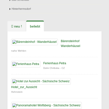
Hinterhermsdorf
neu !
beliebt
Bärensteinhof
Wanderhäusel
nahe Wehlen
Ferienhaus Petra
Dolni Chribska - CZ
Hotel_zur_Aussicht
Hohnstein