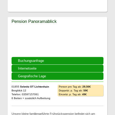
Pension Panoramablick
Buchungsanfrage
Internetseite
Geografische Lage
01855
Sebnitz OT Lichtenhain
Person pro Tag ab:
29,50€
Bergblick 12
Doppelzi. p. Tag ab:
59€
Telefon: 03597157061
Einzelzi. p. Tag ab:
49€
6 Betten + zusätzlich Aufbettung
Unsere kleine familiengeführte Frühstückspension befindet sich am