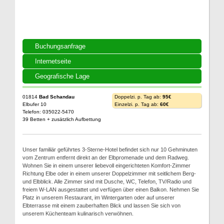
Buchungsanfrage
Internetseite
Geografische Lage
01814
Bad Schandau
Doppelzi. p. Tag ab:
95€
Elbufer 10
Einzelzi. p. Tag ab:
60€
Telefon: 035022-5470
39 Betten + zusätzlich Aufbettung
Unser familiär geführtes 3-Sterne-Hotel befindet sich nur 10 Gehminuten
vom Zentrum entfernt direkt an der Elbpromenade und dem Radweg.
Wohnen Sie in einem unserer liebevoll eingerichteten Komfort-Zimmer
Richtung Elbe oder in einem unserer Doppelzimmer mit seitlichem Berg-
und Elbblick. Alle Zimmer sind mit Dusche, WC, Telefon, TV/Radio und
freiem W-LAN ausgestattet und verfügen über einen Balkon. Nehmen Sie
Platz in unserem Restaurant, im Wintergarten oder auf unserer
Elbterrasse mit einem zauberhaften Blick und lassen Sie sich von
unserem Küchenteam kulinarisch verwöhnen.