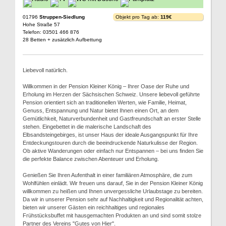
01796
Struppen-Siedlung
Objekt pro Tag ab:
119€
Hohe Straße 57
Telefon: 03501 466 876
28 Betten + zusätzlich Aufbettung
Liebevoll natürlich.
Willkommen in der Pension Kleiner König – Ihrer Oase der Ruhe und
Erholung im Herzen der Sächsischen Schweiz. Unsere liebevoll geführte
Pension orientiert sich an traditionellen Werten, wie Familie, Heimat,
Genuss, Entspannung und Natur bietet Ihnen einen Ort, an dem
Gemütlichkeit, Naturverbundenheit und Gastfreundschaft an erster Stelle
stehen. Eingebettet in die malerische Landschaft des
Elbsandsteingebirges, ist unser Haus der ideale Ausgangspunkt für Ihre
Entdeckungstouren durch die beeindruckende Naturkulisse der Region.
Ob aktive Wanderungen oder einfach nur Entspannen – bei uns finden Sie
die perfekte Balance zwischen Abenteuer und Erholung.
Genießen Sie Ihren Aufenthalt in einer familiären Atmosphäre, die zum
Wohlfühlen einlädt. Wir freuen uns darauf, Sie in der Pension Kleiner König
willkommen zu heißen und Ihnen unvergessliche Urlaubstage zu bereiten.
Da wir in unserer Pension sehr auf Nachhaltigkeit und Regionalität achten,
bieten wir unserer Gästen ein reichhaltiges und regionales
Frühstücksbuffet mit hausgemachten Produkten an und sind somit stolze
Partner des Vereins "Gutes von Hier".