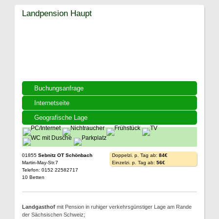
Landpension Haupt
Buchungsanfrage
Internetseite
Geografische Lage
01855
Sebnitz OT Schönbach
Doppelzi. p. Tag ab:
84€
Martin-May-Str.7
Einzelzi. p. Tag ab:
56€
Telefon: 0152 22582717
10 Betten
Landgasthof
mit Pension in ruhiger verkehrsgünstiger Lage am Rande
der Sächsischen Schweiz;