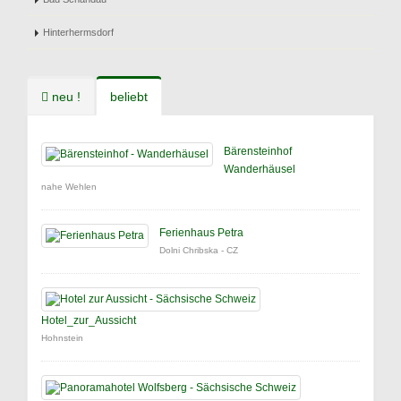
Hinterhermsdorf
neu !
beliebt
Bärensteinhof
Wanderhäusel
nahe Wehlen
Ferienhaus Petra
Dolni Chribska - CZ
Hotel_zur_Aussicht
Hohnstein