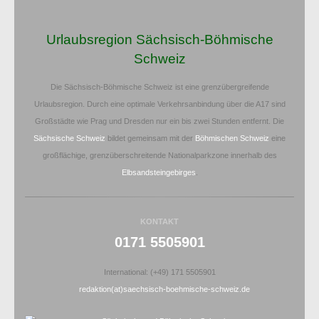
Urlaubsregion Sächsisch-Böhmische
Schweiz
Die Sächsisch-Böhmische Schweiz ist eine grenzübergreifende
Urlaubsregion. Durch eine optimale Verkehrsanbindung über die A17 sind
Großstädte wie Prag und Dresden nur ein bis zwei Stunden entfernt. Die
Sächsische Schweiz
bildet gemeinsam mit der
Böhmischen Schweiz
eine
großflächige, grenzüberschreitende Nationalparkzone innerhalb des
Elbsandsteingebirges
.
KONTAKT
0171 5505901
International: (+49) 171 5505901
redaktion(at)saechsisch-boehmische-schweiz.de