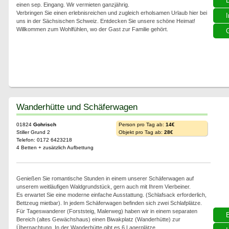
einen sep. Eingang. Wir vermieten ganzjährig.
Verbringen Sie einen erlebnisreichen und zugleich erholsamen Urlaub hier bei
I
uns in der Sächsischen Schweiz. Entdecken Sie unsere schöne Heimat!
Willkommen zum Wohlfühlen, wo der Gast zur Familie gehört.
G
Wanderhütte und Schäferwagen
01824
Gohrisch
Person pro Tag ab:
14€
Stiller Grund 2
Objekt pro Tag ab:
28€
Telefon: 0172 6423218
4 Betten + zusätzlich Aufbettung
Genießen Sie romantische Stunden in einem unserer Schäferwagen auf
unserem weitläufigen Waldgrundstück, gern auch mit Ihrem Vierbeiner.
Es erwartet Sie eine moderne einfache Ausstattung. (Schlafsack erforderlich,
Bettzeug mietbar). In jedem Schäferwagen befinden sich zwei Schlafplätze.
Für Tageswanderer (Forststeig, Malerweg) haben wir in einem separaten
Bereich (altes Gewächshaus) einen Biwakplatz (Wanderhütte) zur
Übernachtung. In der Wanderhütte gibt es 6 Lagerplätze.