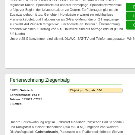
Grillfeste u.a. mehr. Freundlicher Service in einem Restaurant mit frischer
regionaler Küche. Speisekarte auf unserer Homepage. Speisekartenwechsel
erfolgt vor Beginn der Urlaubersaison zu Ostern. Zu Feiertagen gibt es ein
Zusatzangebot mit typ. Gerichten. Hotelgäste erwartet ein reichhaltiges
I
Frühstücksbüfett und Halbpension als 3-Gang-Menü, davon 2 Hauptgänge
zur Wahl. Auf Wunsch fertigen wir Lunchpakete an. Bei nur 1 Übernachtung
G
erheben wir einen Zuschlag von 5 €. Haustiere sind auf Anfrage erlaubt (Hund
5 € Nacht).
Unsere 28 Gästezimmer sind alle mit DU/WC, SAT-TV und Telefon ausgestattet. Wir f
Ferienwohnung Ziegenbalg
01824
Gohrisch
Objekt pro Tag ab:
40€
Sonnenstrasse 163 e
Telefon: 035021 67278
3 Betten
Unsere Ferienwohnung liegt im Luftkurort
Gohrisch
, zwischen Bad Schandau
und Königstein auf einer Hochebene (300 m ü.d.M.) umgeben von Wäldern.
Die Ausflugsziele
Gohrischstein
, Papststein und Pfaffenstein können Sie von