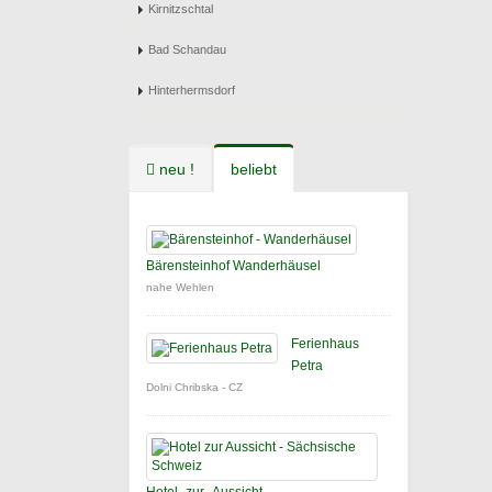
Kirnitzschtal
Bad Schandau
Hinterhermsdorf
neu !
beliebt
Bärensteinhof Wanderhäusel
nahe Wehlen
Ferienhaus
Petra
Dolni Chribska - CZ