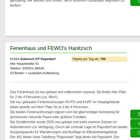
ganzjährig. Wir würden uns freuen, Sie in unserem Gästehaus begrüßen zu
G
dürfen!
Ferienhaus und FEWO's Hanitzsch
01824
Gohrisch OT Papstdorf
Objekt pro Tag ab:
70€
Alte Hauptstraße 51
Telefon: 035021 68529
10 Betten + zusätzlich Aufbettung
Das Ferienhaus ist neu gebaut und vollkommen separat. Sie finden hier Platz
für 2 bis 4 Personen (ca. 46m²).
Die neu gebauten Ferienwohnungen RUTH und KURT im Hauptgebäude
bieten jeweils auf 44m² Platz für je 2 bis 4 Personen.
Die beiden Ferienwohnungen eignen sich bei gleichzeitiger Anmietung für
gemeinsam reisende Paare oder größere Familien.
Die Schäferhütte wurde 2025 neu gebaut und steht unseren Gästen im
I
Außenbereich zur Verfügung. Durch die zentrale Lage ist Papstdorf ein idealer
Ausgangspunkt für Wanderungen und Ausflüge im Elbsandsteingebirge.
G
Der 451 Meter hohe Tafelberg "Papststein" liegt direkt bei Papstdorf. Der