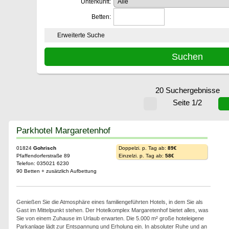
Unterkunft:
Betten:
Erweiterte Suche
20 Suchergebnisse
Seite 1/2
Parkhotel Margaretenhof
01824
Gohrisch
Doppelzi. p. Tag ab:
89€
Pfaffendorferstraße 89
Einzelzi. p. Tag ab:
58€
Telefon: 035021 6230
90 Betten + zusätzlich Aufbettung
Genießen Sie die Atmosphäre eines familiengeführten Hotels, in dem Sie als
Gast im Mittelpunkt stehen. Der Hotelkomplex Margaretenhof bietet alles, was
Sie von einem Zuhause im Urlaub erwarten. Die 5.000 m² große hoteleigene
Parkanlage lädt zur Entspannung und Erholung ein. In absoluter Ruhe und an