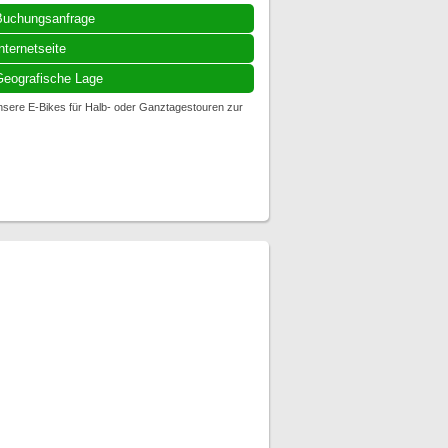
Buchungsanfrage
nternetseite
eografische Lage
unsere E-Bikes für Halb- oder Ganztagestouren zur