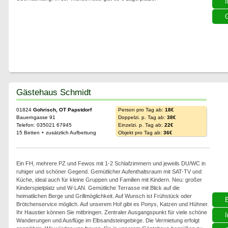
I
G
Gästehaus Schmidt
01824
Gohrisch, OT Papstdorf
Person pro Tag ab:
18€
Bauerngasse 91
Doppelzi. p. Tag ab:
38€
Telefon: 035021 67945
Einzelzi. p. Tag ab:
22€
15 Betten + zusätzlich Aufbettung
Objekt pro Tag ab:
36€
Ein FH, mehrere PZ und Fewos mit 1-2 Schlafzimmern und jeweils DU/WC in
ruhiger und schöner Gegend. Gemütlicher Aufenthaltsraum mit SAT-TV und
Küche, ideal auch für kleine Gruppen und Familien mit Kindern. Neu: großer
Kinderspielplatz und W-LAN. Gemütliche Terrasse mit Blick auf die
heimatlichen Berge und Grillmöglichkeit. Auf Wunsch ist Frühstück oder
Brötchenservice möglich. Auf unserem Hof gibt es Ponys, Katzen und Hühner.
Ihr Haustier können Sie mitbringen. Zentraler Ausgangspunkt für viele schöne
I
Wanderungen und Ausflüge im Elbsandsteingebirge. Die Vermietung erfolgt