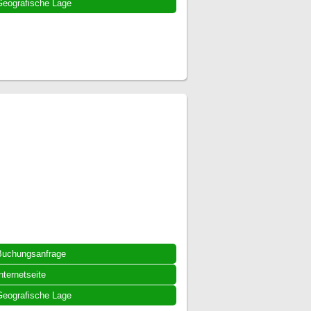
eografische Lage
Buchungsanfrage
nternetseite
eografische Lage