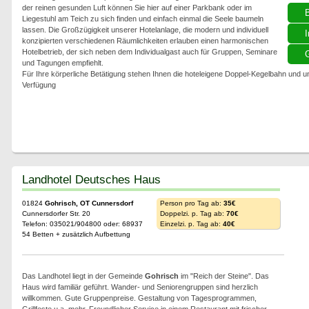
der reinen gesunden Luft können Sie hier auf einer Parkbank oder im
Liegestuhl am Teich zu sich finden und einfach einmal die Seele baumeln
lassen. Die Großzügigkeit unserer Hotelanlage, die modern und individuell
I
konzipierten verschiedenen Räumlichkeiten erlauben einen harmonischen
Hotelbetrieb, der sich neben dem Individualgast auch für Gruppen, Seminare
G
und Tagungen empfiehlt.
Für Ihre körperliche Betätigung stehen Ihnen die hoteleigene Doppel-Kegelbahn und 
Verfügung
Landhotel Deutsches Haus
01824
Gohrisch, OT Cunnersdorf
Person pro Tag ab:
35€
Cunnersdorfer Str. 20
Doppelzi. p. Tag ab:
70€
Telefon: 035021/904800 oder: 68937
Einzelzi. p. Tag ab:
40€
54 Betten + zusätzlich Aufbettung
Das Landhotel liegt in der Gemeinde
Gohrisch
im "Reich der Steine". Das
Haus wird familiär geführt. Wander- und Seniorengruppen sind herzlich
willkommen. Gute Gruppenpreise. Gestaltung von Tagesprogrammen,