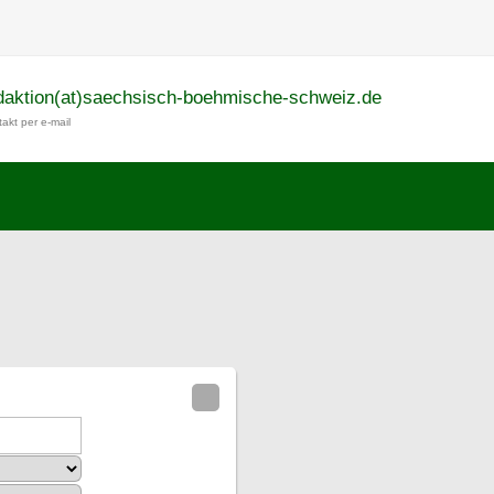
daktion(at)saechsisch-boehmische-schweiz.de
akt per e-mail