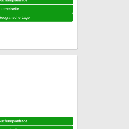
Buchungsanfrage
nternetseite
eografische Lage
Buchungsanfrage