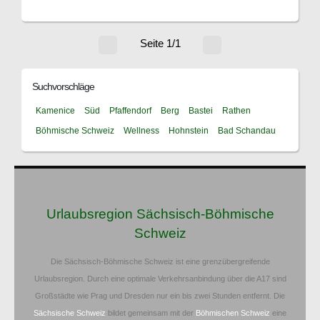
Seite 1/1
Suchvorschläge
Kamenice
Süd
Pfaffendorf
Berg
Bastei
Rathen
Böhmische Schweiz
Wellness
Hohnstein
Bad Schandau
Urlaubsregion Sächsisch-Böhmische
Schweiz
Die Sächsisch-Böhmische Schweiz ist eine grenzübergreifende
Urlaubsregion. Durch eine optimale Verkehrsanbindung über die A17 sind
Großstädte wie Prag und Dresden nur ein bis zwei Stunden entfernt. Die
Sächsische Schweiz
bildet gemeinsam mit der
Böhmischen Schweiz
eine