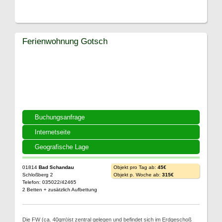
Ferienwohnung Gotsch
Buchungsanfrage
Internetseite
Geografische Lage
01814
Bad Schandau
Objekt pro Tag ab:
45€
Schloßberg 2
Objekt p. Woche ab:
315€
Telefon: 035022/42465
2 Betten + zusätzlich Aufbettung
Die FW (ca. 40qm)ist zentral gelegen und befindet sich im Erdgeschoß