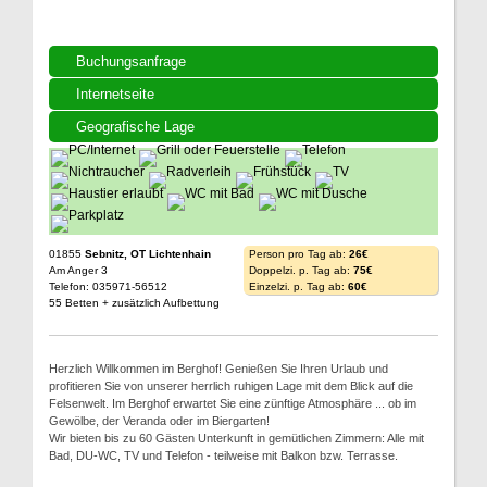
Buchungsanfrage
Internetseite
Geografische Lage
01855
Sebnitz, OT Lichtenhain
Person pro Tag ab:
26€
Am Anger 3
Doppelzi. p. Tag ab:
75€
Telefon: 035971-56512
Einzelzi. p. Tag ab:
60€
55 Betten + zusätzlich Aufbettung
Herzlich Willkommen im Berghof! Genießen Sie Ihren Urlaub und
profitieren Sie von unserer herrlich ruhigen Lage mit dem Blick auf die
Felsenwelt. Im Berghof erwartet Sie eine zünftige Atmosphäre ... ob im
Gewölbe, der Veranda oder im Biergarten!
Wir bieten bis zu 60 Gästen Unterkunft in gemütlichen Zimmern: Alle mit
Bad, DU-WC, TV und Telefon - teilweise mit Balkon bzw. Terrasse.