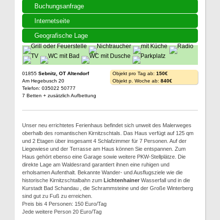
Buchungsanfrage
Internetseite
Geografische Lage
01855
Sebnitz, OT Altendorf
Objekt pro Tag ab:
150€
Am Hegebusch 20
Objekt p. Woche ab:
840€
Telefon: 035022 50777
7 Betten + zusätzlich Aufbettung
Unser neu errichtetes Ferienhaus befindet sich unweit des Malerweges
oberhalb des romantischen Kirnitzschtals. Das Haus verfügt auf 125 qm
und 2 Etagen über insgesamt 4 Schlafzimmer für 7 Personen. Auf der
Liegewiese und der Terrasse am Haus können Sie entspannen. Zum
Haus gehört ebenso eine Garage sowie weitere PKW-Stellplätze. Die
direkte Lage am Waldesrand garantiert ihnen eine ruhigen und
erholsamen Aufenthalt. Bekannte Wander- und Ausflugsziele wie die
historische Kirnitzschtalbahn zum
Lichtenhainer
Wasserfall und in die
Kurstadt Bad Schandau , die Schrammsteine und der Große Winterberg
sind gut zu Fuß zu erreichen.
Preis bis 4 Personen: 150 Euro/Tag
Jede weitere Person 20 Euro/Tag