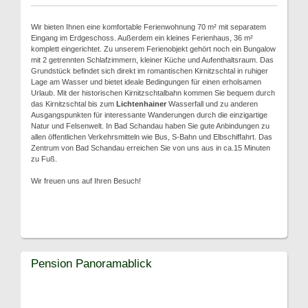
Wir bieten Ihnen eine komfortable Ferienwohnung 70 m² mit separatem
Eingang im Erdgeschoss. Außerdem ein kleines Ferienhaus, 36 m²
komplett eingerichtet. Zu unserem Ferienobjekt gehört noch ein Bungalow
mit 2 getrennten Schlafzimmern, kleiner Küche und Aufenthaltsraum. Das
Grundstück befindet sich direkt im romantischen Kirnitzschtal in ruhiger
Lage am Wasser und bietet ideale Bedingungen für einen erholsamen
Urlaub. Mit der historischen Kirnitzschtalbahn kommen Sie bequem durch
das Kirnitzschtal bis zum
Lichtenhainer
Wasserfall und zu anderen
Ausgangspunkten für interessante Wanderungen durch die einzigartige
Natur und Felsenwelt. In Bad Schandau haben Sie gute Anbindungen zu
allen öffentlichen Verkehrsmitteln wie Bus, S-Bahn und Elbschiffahrt. Das
Zentrum von Bad Schandau erreichen Sie von uns aus in ca.15 Minuten
zu Fuß.
Wir freuen uns auf Ihren Besuch!
Pension Panoramablick