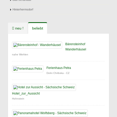
Hinterhermsdorf
neu !
beliebt
Bärensteinhof
Wanderhäusel
nahe Wehlen
Ferienhaus Petra
Dolni Chribska - CZ
Hotel_zur_Aussicht
Hohnstein