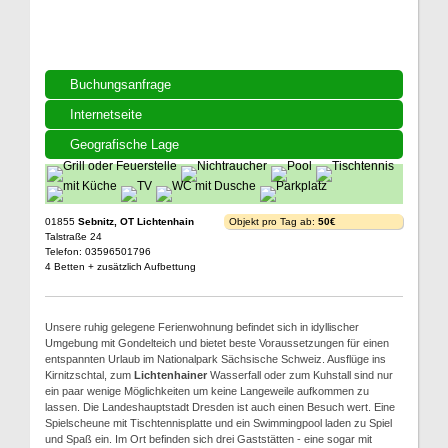
Buchungsanfrage
Internetseite
Geografische Lage
01855
Sebnitz, OT Lichtenhain
Objekt pro Tag ab:
50€
Talstraße 24
Telefon: 03596501796
4 Betten + zusätzlich Aufbettung
Unsere ruhig gelegene Ferienwohnung befindet sich in idyllischer
Umgebung mit Gondelteich und bietet beste Voraussetzungen für einen
entspannten Urlaub im Nationalpark Sächsische Schweiz. Ausflüge ins
Kirnitzschtal, zum
Lichtenhainer
Wasserfall oder zum Kuhstall sind nur
ein paar wenige Möglichkeiten um keine Langeweile aufkommen zu
lassen. Die Landeshauptstadt Dresden ist auch einen Besuch wert. Eine
Spielscheune mit Tischtennisplatte und ein Swimmingpool laden zu Spiel
und Spaß ein. Im Ort befinden sich drei Gaststätten - eine sogar mit