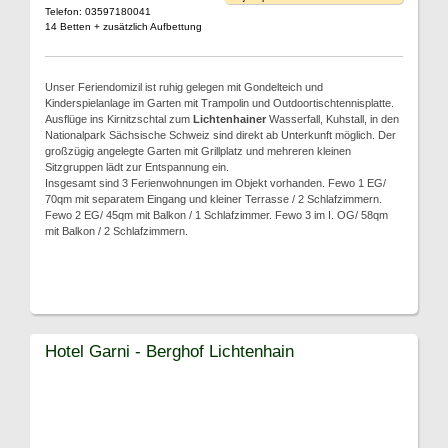
Telefon: 03597180041
14 Betten + zusätzlich Aufbettung
Unser Feriendomizil ist ruhig gelegen mit Gondelteich und
Kinderspielanlage im Garten mit Trampolin und Outdoortischtennisplatte.
Ausflüge ins Kirnitzschtal zum
Lichtenhainer
Wasserfall, Kuhstall, in den
Nationalpark Sächsische Schweiz sind direkt ab Unterkunft möglich. Der
großzügig angelegte Garten mit Grillplatz und mehreren kleinen
Sitzgruppen lädt zur Entspannung ein.
Insgesamt sind 3 Ferienwohnungen im Objekt vorhanden. Fewo 1 EG/
70qm mit separatem Eingang und kleiner Terrasse / 2 Schlafzimmern.
Fewo 2 EG/ 45qm mit Balkon / 1 Schlafzimmer. Fewo 3 im I. OG/ 58qm
mit Balkon / 2 Schlafzimmern.
Hotel Garni - Berghof Lichtenhain