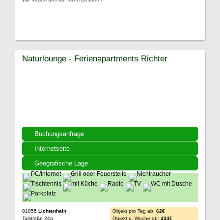
Naturlounge - Ferienapartments Richter
Buchungsanfrage
Internetseite
Geografische Lage
01855
Lichtenhain
Objekt pro Tag ab:
62€
Talstraße 24a
Objekt p. Woche ab:
434€