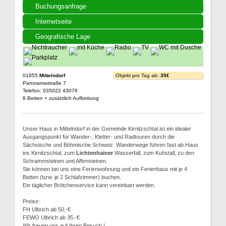
Buchungsanfrage
Internetseite
Geografische Lage
01855
Mittelndorf
Objekt pro Tag ab:
35€
Panoramastraße 7
Telefon: 035022 43076
8 Betten + zusätzlich Aufbettung
Unser Haus in Mittelndorf in der Gemeinde Kirnitzschtal ist ein idealer
Ausgangspunkt für Wander-, Kletter- und Radtouren durch die
Sächsische und Böhmische Schweiz. Wanderwege führen fast ab Haus
ins Kirnitzschtal, zum
Lichtenhainer
Wasserfall, zum Kuhstall, zu den
Schrammsteinen und Affensteinen.
Sie können bei uns eine Ferienwohnung und ein Ferienhaus mit je 4
Betten (bzw. je 2 Schlafzimmer) buchen.
Ein täglicher Brötchenservice kann vereinbart werden.
Preise:
FH Ulbrich ab 50,-€
FEWO Ulbrich ab 35.-€
Wir freuen uns auf Ihren Besuch !