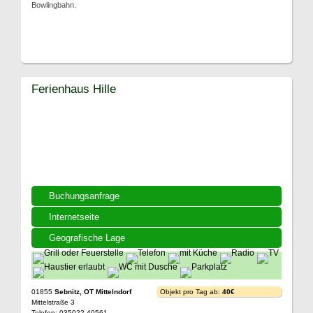
Bowlingbahn.
Ferienhaus Hille
Buchungsanfrage
Internetseite
Geografische Lage
01855
Sebnitz, OT Mittelndorf
Objekt pro Tag ab:
40€
Mittelstraße 3
Telefon: 035022 40561