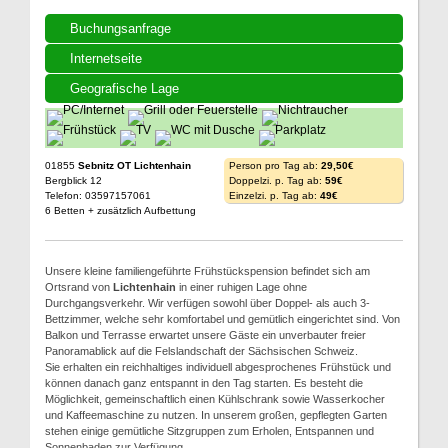
Buchungsanfrage
Internetseite
Geografische Lage
01855
Sebnitz OT Lichtenhain
Person pro Tag ab:
29,50€
Bergblick 12
Doppelzi. p. Tag ab:
59€
Telefon: 03597157061
Einzelzi. p. Tag ab:
49€
6 Betten + zusätzlich Aufbettung
Unsere kleine familiengeführte Frühstückspension befindet sich am
Ortsrand von
Lichtenhain
in einer ruhigen Lage ohne
Durchgangsverkehr. Wir verfügen sowohl über Doppel- als auch 3-
Bettzimmer, welche sehr komfortabel und gemütlich eingerichtet sind. Von
Balkon und Terrasse erwartet unsere Gäste ein unverbauter freier
Panoramablick auf die Felslandschaft der Sächsischen Schweiz.
Sie erhalten ein reichhaltiges individuell abgesprochenes Frühstück und
können danach ganz entspannt in den Tag starten. Es besteht die
Möglichkeit, gemeinschaftlich einen Kühlschrank sowie Wasserkocher
und Kaffeemaschine zu nutzen. In unserem großen, gepflegten Garten
stehen einige gemütliche Sitzgruppen zum Erholen, Entspannen und
Sonnenbaden zur Verfügung.