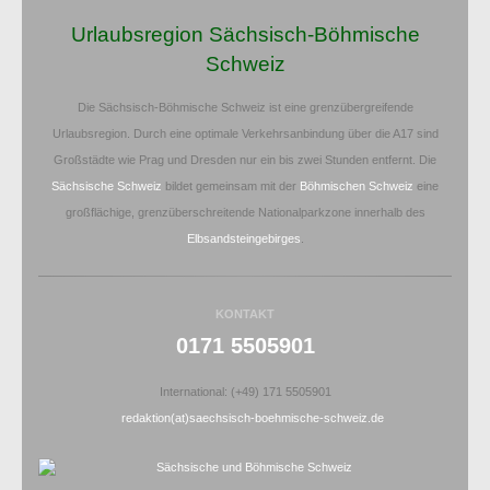
Urlaubsregion Sächsisch-Böhmische
Schweiz
Die Sächsisch-Böhmische Schweiz ist eine grenzübergreifende
Urlaubsregion. Durch eine optimale Verkehrsanbindung über die A17 sind
Großstädte wie Prag und Dresden nur ein bis zwei Stunden entfernt. Die
Sächsische Schweiz
bildet gemeinsam mit der
Böhmischen Schweiz
eine
großflächige, grenzüberschreitende Nationalparkzone innerhalb des
Elbsandsteingebirges
.
KONTAKT
0171 5505901
International: (+49) 171 5505901
redaktion(at)saechsisch-boehmische-schweiz.de