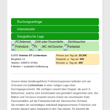
Buchungsanfrage
Internetseite
Geografische Lage
01855
Sebnitz OT Lichtenhain
Person pro Tag ab:
29,50€
Bergblick 12
Doppelzi. p. Tag ab:
59€
Telefon: 035971 57061
Einzelzi. p. Tag ab:
49€
6 Betten + zusätzlich Aufbettung
Unsere kleine familiengeführte Frühstückspension befindet sich am
Ortsrand von
Lichtenhain
in einer ruhigen Lage ohne
Durchgangsverkehr. Wir verfügen sowohl über Doppel- als auch 3-
Bettzimmer, welche sehr komfortabel und gemütlich eingerichtet sind. Von
Balkon und Terrasse erwartet unsere Gäste ein unverbauter freier
Panoramablick auf die Felslandschaft der Sächsischen Schweiz.
Sie erhalten ein reichhaltiges individuell abgesprochenes Frühstück und
können danach ganz entspannt in den Tag starten. Es besteht die