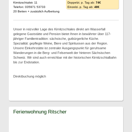
Kirnitzschtalstr. 11
Doppelzi. p. Tag ab:
74€
Telefon: 035971 53733
Einzelzi. p. Tag ab:
48€
20 Betten + zusätzlich Aufbettung
Unser in reizvoller Lage des Kirnitzschtales direkt am Wasserfall
gelegene Gaststätte und Pension bietet Ihnen in bewährter über 117-
jähriger Familientradition: sächsische, gutbürgerliche Küche.
Spezialität: gepflegte Weine, Biere und Spirituosen aus der Region.
Unsere Einkehrstätte ist zentraler Ausgangspunkt für geruhsame
Wanderungen in die Berg- und Felsenwelt der hinteren Sächsischen
Schweiz. Wir sind auch erreichbar mit der historischen Kirnitzschtalbahn
bis zur Endstation.
Direktbuchung möglich
Ferienwohnung Ritscher