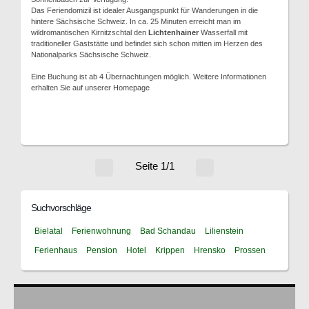
Das Feriendomizil ist idealer Ausgangspunkt für Wanderungen in die
hintere Sächsische Schweiz. In ca. 25 Minuten erreicht man im
wildromantischen Kirnitzschtal den
Lichtenhainer
Wasserfall mit
traditioneller Gaststätte und befindet sich schon mitten im Herzen des
Nationalparks Sächsische Schweiz.
Eine Buchung ist ab 4 Übernachtungen möglich. Weitere Informationen
erhalten Sie auf unserer Homepage
Seite 1/1
Suchvorschläge
Bielatal
Ferienwohnung
Bad Schandau
Lilienstein
Ferienhaus
Pension
Hotel
Krippen
Hrensko
Prossen