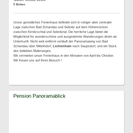
5 Betten
Unser gemütliches Ferienhaus befindet sich in ruhiger aber zentraler
Lage zwischen Bad Schandau und Sebnitz auf dem Höhenrücken
zwischen Kirnitzschtal und Sebnitztal. Die herrliche Lage bietet die
Möglichkeit für wunderschöne und ausgedehnte Wanderungen direkt ab
Unterkunft. Nicht weit entfernt verläuft der Panoramaweg von Bad
Schandau über Mittelndorf,
Lichtenhain
nach Saupsdorf, und ein Stück
des beliebten Malerweges.
Wir vermieten unser Ferienhaus in den Monaten von April bis Oktober.
Wir freuen uns auf Ihren Besuch !
Pension Panoramablick