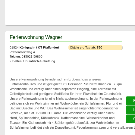
Ferienwohnung Wagner
01824
Königstein / OT Pfaffendorf
Objekt pro Tag ab:
75€
Pfaffensteinweg 4
Telefon: 035021 59800
2 Betten + zusätzlich Aufbettung
Unsere Ferienwohnung befindet sich im Erdgeschoss unseres
Einfamilienhauses und ist geeignet für 2 Personen. Sie bietet Ihnen ca. 50 qm
Wohnfläche und verfügt über einen separaten Eingang, eine Terrasse mit
Grillmöglichkeit und genügend Stellfläche für Ihren Pkw direkt im Grundstück.
Unsere Ferienwohnung ist eine Nichtraucherwohnung. In der Ferienwohnung
befinden sich ein Wohnzimmer mit Wohnküche, ein Schlafzimmer, Flur und ein
Bad mit Dusche und WC. Das Wohnzimmer ist eingerichtet mit gemütlicher
I
Sitzecke, mit Sat-TV und CD-Radio. Die Wohnküche verfügt über einen E-
Herd, Spülmaschine, Kühlschrank, Kaffeemaschine, Wasserkocher und
G
Toaster. Ein Küchentisch mit 4 Stühlen gehört ebenfalls zur Wohnküche. Im
Schlafzimmer befindet sich ein Doppelbett mit Federkernmatrazen und verstellbarem L