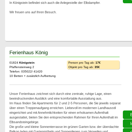
In Königstein befindet sich auch die Anlegestelle der Elbdampfer.
Wir freuen uns auf Ihren Besuch.
Ferienhaus König
01824
Königstein
Person pro Tag ab:
17€
Pfaffensteinweg 2
Objekt pro Tag ab:
35€
Telefon: 035022/ 41420
10 Betten + zusätzlich Aufbettung
Unser Ferienhaus zeichnet sich durch eine zentrale, ruhige Lage, einen
beeindruckenden Ausblick und eine komfortable Ausstattung aus.
Im Haus finden Sie Apartments für 2 und 2-5 Personen, die Sie jeweils separat
über einen Treppenaufgang erreichen. Liebevoll im modernen Landhausstil
eingerichtet und mit Annehmlichkeiten für einen erholsamen Aufenthalt
ausgestattet, bieten Sie den entsprechenden Rahmen für Ihren Aufenthalt im
Elbsandsteingebirge.
I
Die große und kleine Sonnenterrasse im grünen Garten bzw. der überdachte
Balkon laden mit Gartenmöbeln und Sonnenliegen zum Verweilen und