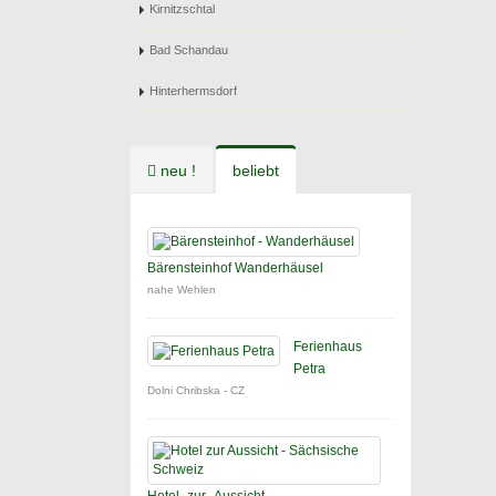
Kirnitzschtal
Bad Schandau
Hinterhermsdorf
neu !
beliebt
Bärensteinhof Wanderhäusel
nahe Wehlen
Ferienhaus
Petra
Dolni Chribska - CZ