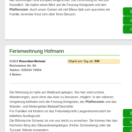
Alle Wohnungen sind komplett eingerichtet. Die Einrichtung ist hell und
freundlich. Sie haben einen Blick auf die Festung Königstein und den
Pfaffenstein
. Auch unser Garten mit viel Wiese lädt zum ausruhen ein.
Familie Jeremias freut sich über Ihren Besuch.
I
G
Ferienwohnung Hofmann
01824
Rosenthal-Bielatal
Objekt pro Tag ab:
55€
Reichsteiner Str. 9A
Telefon: 035033 70654
4 Betten
Die Wohnung ist nahe am Waldrand gelegen. Von hier sind schöne
Wanderungen, auch ohne das Auto zu benutzen, möglich. In der näheren
Umgebung befinden sich die Festung Königstein, der
Pfaffenstein
und das
Wander- und Klettergebiet Bielatal/Ottomühle.
Für Familien mit Kindern ist das Felsenlabyrinth Langenhennersdorf ein
beliebtes Ausflugsziel.
Die Böhmische Schweiz ist von uns leicht zu erreichen. Sie können hier den
I
höchsten Berg des Elbsandsteingebirges (Hoher Schneeberg) oder die
Tyssaer Wände erwandern.
G