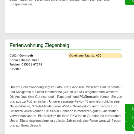
G
Entspannen ein.
Ferienwohnung Ziegenbalg
01824
Gohrisch
Objekt pro Tag ab:
40€
Sonnenstrasse 163 e
Telefon: 035021 67278
3 Betten
Unsere Ferienwohnung liegt im Luftkurort Gohrisch, zwischen Bad Schandau
und Königstein auf einer Hochebene (300 m ü.d.M.) umgeben von Wäldern.
Die Ausflugsziele Gohrischstein, Papststein und
Pfaffenstein
können Sie von
uns aus zu Fuß erreichen. Unsere separate Fewo (48 qm) liegt ruhig in einer
Nebenstrasse, 3 Geh-Minuten vom Wald entfernt jedoch auch zentral zum
Ortskern. Auch können Sie sich in Gohrisch in mehreren guten Gaststätten
verwöhnen lassen. Ein Stellplatz für Ihren PKW ist im Grundstück vorhanden.
I
Unser Elbsandsteingebirge ist zu jeder Jahreszeit eine Reise wert, wir freuen
uns auf Ihren Besuch.
G