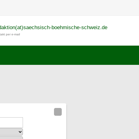
daktion(at)saechsisch-boehmische-schweiz.de
akt per e-mail