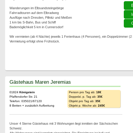
Wanderungen im Elbsandsteingebirge
Fahrradtouren auf dem Elbradweg
I
Ausflüge nach Dresden, Pillnitz und Meißen
1 km bis S-Bahn, Bus und Schiff
G
Bademöglichkeit 5 km in Cunnersdorf
Wir vermieten (ab 4 Nächte) jeweils 1 Ferienhaus (4 Personen), ein Doppelzimmer (
Vermietung erfolgt ohne Frühstück.
Gästehaus Maren Jeremias
01824
Königstein
Person pro Tag ab:
18€
Pfaffendorfer Str. 21
Doppelzi. p. Tag ab:
35€
Telefon: 035021/67120
Objekt pro Tag ab:
35€
8 Betten + zusätzlich Aufbettung
Objekt p. Woche ab:
245€
Unser 4 Sterne Gästehaus mit 3 Wohnungen liegt inmitten der Sächsischen
Schweiz.