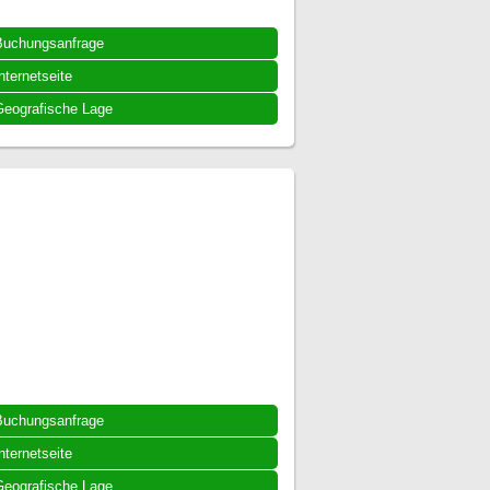
Buchungsanfrage
nternetseite
eografische Lage
Buchungsanfrage
nternetseite
eografische Lage