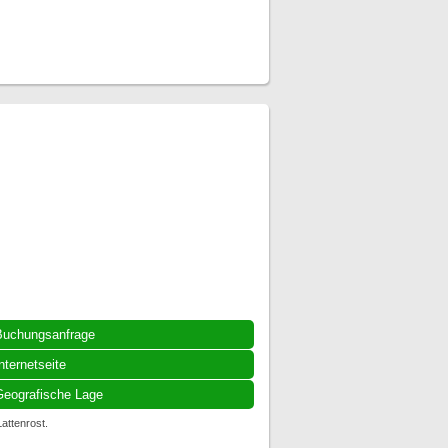
Buchungsanfrage
nternetseite
eografische Lage
attenrost.