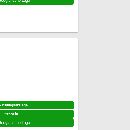
eografische Lage
Buchungsanfrage
nternetseite
eografische Lage