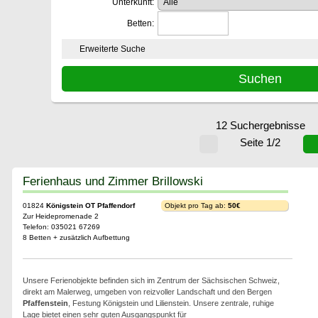
Unterkunft:
Betten:
Erweiterte Suche
12 Suchergebnisse
Seite 1/2
Ferienhaus und Zimmer Brillowski
01824
Königstein OT Pfaffendorf
Objekt pro Tag ab:
50€
Zur Heidepromenade 2
Telefon: 035021 67269
8 Betten + zusätzlich Aufbettung
Unsere Ferienobjekte befinden sich im Zentrum der Sächsischen Schweiz,
direkt am Malerweg, umgeben von reizvoller Landschaft und den Bergen
Pfaffenstein
, Festung Königstein und Lilienstein. Unsere zentrale, ruhige
Lage bietet einen sehr guten Ausgangspunkt für