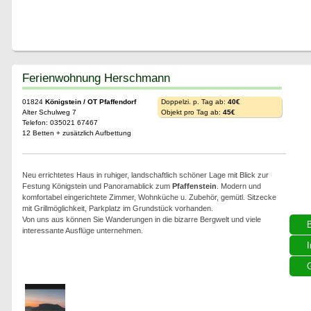
Ferienwohnung Herschmann
01824
Königstein / OT Pfaffendorf
Doppelzi. p. Tag ab:
40€
Alter Schulweg 7
Objekt pro Tag ab:
45€
Telefon: 035021 67467
12 Betten + zusätzlich Aufbettung
Neu errichtetes Haus in ruhiger, landschaftlich schöner Lage mit Blick zur
Festung Königstein und Panoramablick zum
Pfaffenstein
. Modern und
komfortabel eingerichtete Zimmer, Wohnküche u. Zubehör, gemütl. Sitzecke
mit Grillmöglichkeit, Parkplatz im Grundstück vorhanden.
Von uns aus können Sie Wanderungen in die bizarre Bergwelt und viele
interessante Ausflüge unternehmen.
I
G