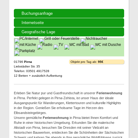
Buchungsanfrage
Internetseite
Geografische Lage
01796
Pirna
Objekt pro Tag ab:
95€
Liebstädter Str. 35
Telefon: 03501 4917528
12 Betten + zusätzlich Aufbettung
Erleben Sie Natur pur und Gastfreundschaft in unserer
Ferienwohnung
in Pirna. Perfekt gelegen in Pirna-Zehista, ist unser Haus der ideale
Ausgangspunkt für Wanderungen, Klettertouren und kulturelle Highlights
in der Region. Genießen Sie erholsame Tage im Herzen des
Elbsandsteingebirges.
Unsere gemütliche
Ferienwohnung
in Pirna bietet Ihnen Komfort und
Ruhe in einer historischen Umgebung. Erkunden Sie die malerische
Altstadt von Pirna, besuchen Sie Dresden mit seiner Vielzahl an
historischen Bauwerken, entdecken Sie die Schönheiten der Sächsischen
Schweiz und kehren Sie abends in Ihre persönliche Wohlfühloase zurück.