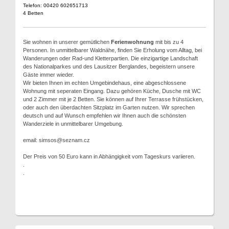
Telefon: 00420 602651713
4 Betten
Sie wohnen in unserer gemütlichen
Ferienwohnung
mit bis zu 4
Personen. In unmittelbarer Waldnähe, finden Sie Erholung vom Alltag, bei
Wanderungen oder Rad-und Kletterpartien. Die einzigartige Landschaft
des Nationalparkes und des Lausitzer Berglandes, begeistern unsere
Gäste immer wieder.
Wir bieten Ihnen im echten Umgebindehaus, eine abgeschlossene
Wohnung mit seperaten Eingang. Dazu gehören Küche, Dusche mit WC
und 2 Zimmer mit je 2 Betten. Sie können auf Ihrer Terrasse frühstücken,
oder auch den überdachten Sitzplatz im Garten nutzen. Wir sprechen
deutsch und auf Wunsch empfehlen wir Ihnen auch die schönsten
Wanderziele in unmittelbarer Umgebung.
email: simsos@seznam.cz
Der Preis von 50 Euro kann in Abhängigkeit vom Tageskurs variieren.
.
.