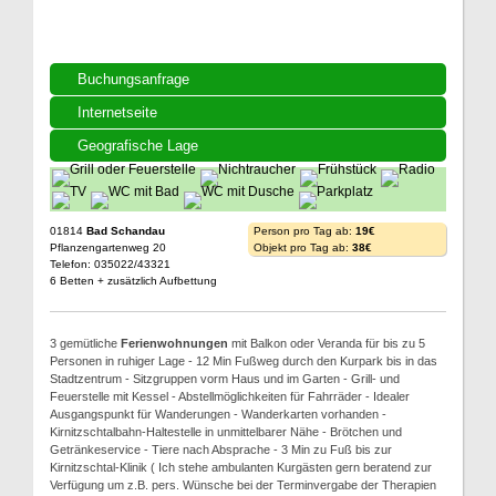
Buchungsanfrage
Internetseite
Geografische Lage
01814
Bad Schandau
Person pro Tag ab:
19€
Pflanzengartenweg 20
Objekt pro Tag ab:
38€
Telefon: 035022/43321
6 Betten + zusätzlich Aufbettung
3 gemütliche
Ferienwohnungen
mit Balkon oder Veranda für bis zu 5
Personen in ruhiger Lage - 12 Min Fußweg durch den Kurpark bis in das
Stadtzentrum - Sitzgruppen vorm Haus und im Garten - Grill- und
Feuerstelle mit Kessel - Abstellmöglichkeiten für Fahrräder - Idealer
Ausgangspunkt für Wanderungen - Wanderkarten vorhanden -
Kirnitzschtalbahn-Haltestelle in unmittelbarer Nähe - Brötchen und
Getränkeservice - Tiere nach Absprache - 3 Min zu Fuß bis zur
Kirnitzschtal-Klinik ( Ich stehe ambulanten Kurgästen gern beratend zur
Verfügung um z.B. pers. Wünsche bei der Terminvergabe der Therapien