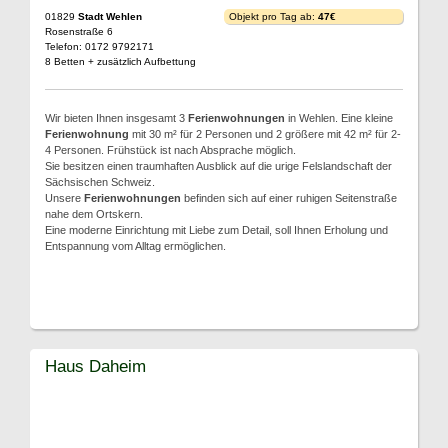
01829
Stadt Wehlen
Objekt pro Tag ab:
47€
Rosenstraße 6
Telefon: 0172 9792171
8 Betten + zusätzlich Aufbettung
Wir bieten Ihnen insgesamt 3
Ferienwohnungen
in Wehlen. Eine kleine
Ferienwohnung
mit 30 m² für 2 Personen und 2 größere mit 42 m² für 2-
4 Personen. Frühstück ist nach Absprache möglich.
Sie besitzen einen traumhaften Ausblick auf die urige Felslandschaft der
Sächsischen Schweiz.
Unsere
Ferienwohnungen
befinden sich auf einer ruhigen Seitenstraße
nahe dem Ortskern.
Eine moderne Einrichtung mit Liebe zum Detail, soll Ihnen Erholung und
Entspannung vom Alltag ermöglichen.
Haus Daheim