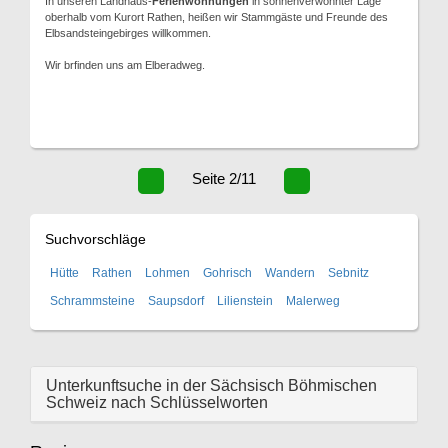
In unseren Landhaus-
Ferienwohnungen
in sonnenverwöhnter Lage
oberhalb vom Kurort Rathen, heißen wir Stammgäste und Freunde des
Elbsandsteingebirges willkommen.
Wir brfinden uns am Elberadweg.
Seite 2/11
Suchvorschläge
Hütte
Rathen
Lohmen
Gohrisch
Wandern
Sebnitz
Schrammsteine
Saupsdorf
Lilienstein
Malerweg
Unterkunftsuche in der Sächsisch Böhmischen
Schweiz nach Schlüsselworten