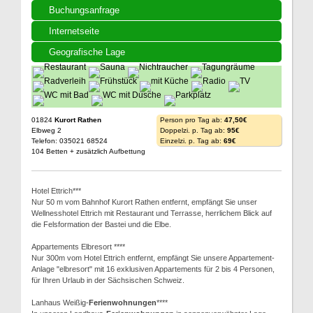
Buchungsanfrage
Internetseite
Geografische Lage
01824
Kurort Rathen
Person pro Tag ab:
47,50€
Elbweg 2
Doppelzi. p. Tag ab:
95€
Telefon: 035021 68524
Einzelzi. p. Tag ab:
69€
104 Betten + zusätzlich Aufbettung
Hotel Ettrich***
Nur 50 m vom Bahnhof Kurort Rathen entfernt, empfängt Sie unser
Wellnesshotel Ettrich mit Restaurant und Terrasse, herrlichem Blick auf
die Felsformation der Bastei und die Elbe.
Appartements Elbresort ****
Nur 300m vom Hotel Ettrich entfernt, empfängt Sie unsere Appartement-
Anlage "elbresort" mit 16 exklusiven Appartements für 2 bis 4 Personen,
für Ihren Urlaub in der Sächsischen Schweiz.
Lanhaus Weißig-
Ferienwohnungen
****