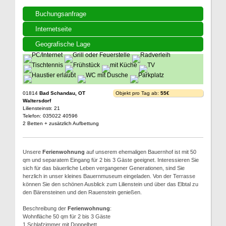
Buchungsanfrage
Internetseite
Geografische Lage
01814
Bad Schandau, OT
Objekt pro Tag ab:
55€
Waltersdorf
Liliensteinstr. 21
Telefon: 035022 40596
2 Betten + zusätzlich Aufbettung
Unsere
Ferienwohnung
auf unserem ehemaligen Bauernhof ist mit 50
qm und separatem Eingang für 2 bis 3 Gäste geeignet. Interessieren Sie
sich für das bäuerliche Leben vergangener Generationen, sind Sie
herzlich in unser kleines Bauernmuseum eingeladen. Von der Terrasse
können Sie den schönen Ausblick zum Lilienstein und über das Elbtal zu
den Bärensteinen und den Rauenstein genießen.
Beschreibung der
Ferienwohnung
:
Wohnfläche 50 qm für 2 bis 3 Gäste
1 Schlafzimmer mit Doppelbett