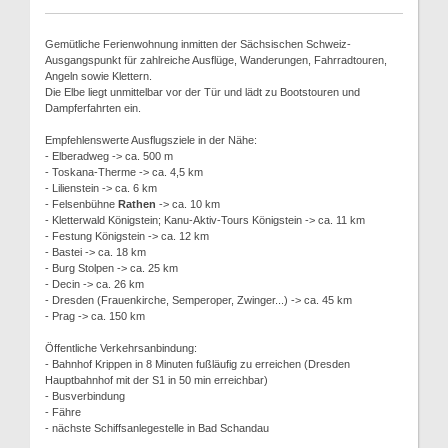
Gemütliche Ferienwohnung inmitten der Sächsischen Schweiz-
Ausgangspunkt für zahlreiche Ausflüge, Wanderungen, Fahrradtouren,
Angeln sowie Klettern.
Die Elbe liegt unmittelbar vor der Tür und lädt zu Bootstouren und
Dampferfahrten ein.
Empfehlenswerte Ausflugsziele in der Nähe:
- Elberadweg -> ca. 500 m
- Toskana-Therme -> ca. 4,5 km
- Lilienstein -> ca. 6 km
- Felsenbühne
Rathen
-> ca. 10 km
- Kletterwald Königstein; Kanu-Aktiv-Tours Königstein -> ca. 11 km
- Festung Königstein -> ca. 12 km
- Bastei -> ca. 18 km
- Burg Stolpen -> ca. 25 km
- Decin -> ca. 26 km
- Dresden (Frauenkirche, Semperoper, Zwinger...) -> ca. 45 km
- Prag -> ca. 150 km
Öffentliche Verkehrsanbindung:
- Bahnhof Krippen in 8 Minuten fußläufig zu erreichen (Dresden
Hauptbahnhof mit der S1 in 50 min erreichbar)
- Busverbindung
- Fähre
- nächste Schiffsanlegestelle in Bad Schandau