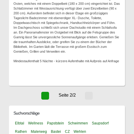
Osten, welches mit einem Doppelbett (180 x 200 cm) eingerichtet ist. Das
Schlafzimmer mit Westausrichtung verfügt über zwei Einzelbetten (90 x
200 cm). Außerdem befindet sich in dieser Etage ein großzügiges
Tageslicht-Badezimmer mit ebenerdiger XL- Dusche, Toilette,
Doppelwaschtisch mit Spiegelschrank, Handtuchheizkörper und Föhn.
Im Dachgeschoss schließt sich unser Dachstudio mit einem Schlafsofa
an. Ein Panoramafenster im Ostgiebel mit Blick auf die Felsgruppe des
Gamrig lässt Sie unvergessliche Sonnenaufgänge erleben. Genießen Sie
die traumhaften Ausblicke, oder greifen Sie zu einem der Bücher der
Bibliothek. Im Garten lädt die Terrasse mit großem Esstisch zum
Genießen, Grillen und Verweilen ein.
Mindestaufenthalt 5 Nächte - kürzere Aufenthalte mit Aufpreis auf Anfrage
Seite 2/2
Suchvorschläge
Elbtal
Wellness
Papststein
Schwimmen
Saupsdorf
Rathen
Malerweg
Bastei
CZ
Wehlen