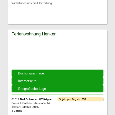
Wir brfinden uns am Elberadweg.
Ferienwohnung Henker
Buchungsanfrage
Internetseite
Geografische Lage
01814
Bad Schandau OT Krippen
Objekt pro Tag ab:
55€
Friedrich-Gottlob-Kellerstraße 14b
Telefon: 035028 80107
4 Betten