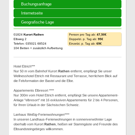
Buchungsanfrage
Internetseite
Geografische Lage
01824
Kurort Rathen
Person pro Tag ab:
47,50€
Elbweg 2
Doppelzi. p. Tag ab:
95€
Telefon: 035021 68524
Einzelzi. p. Tag ab:
69€
104 Betten + zusätzlich Aufbettung
Hotel Ettrich***
Nur 50 m vom Bahnhof Kurort
Rathen
entfernt, empfängt Sie unser
Wellnesshotel Ettrich mit Restaurant und Terrasse, herrlichem Blick auf
die Felsformation der Bastei und die Elbe.
Appartements Elbresort ****
Nur 300m vom Hotel Ettrich entfernt, empfängt Sie unsere Appartement-
Anlage "elbresort" mit 16 exklusiven Appartements für 2 bis 4 Personen,
für Ihren Urlaub in der Sächsischen Schweiz.
Lanhaus Weißig-Ferienwohnungen****
In unseren Landhaus-Ferienwohnungen in sonnenverwöhnter Lage
oberhalb vom Kurort
Rathen
, heißen wir Stammgäste und Freunde des
Elbsandsteingebirges willkommen.