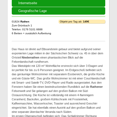
Internetseite
Geografische Lage
01824
Rathen
Objekt pro Tag ab:
149€
Zum Grünbach 1
Telefon: 0176 5101 6688
6 Betten + zusätzlich Aufbettung
Das Haus ist direkt auf Elbsandstein gebaut und bietet aufgrund seiner
exponierten Lage mitten in der Sächsischen Schweiz ca. 45 m über dem
Ortsteil
Niederrathen
einen phantastischen Blick auf die
Felsenlandschaft rundherum.
Das Mietobjekt mit 120 m² Wohnfläche erstreckt sich über 3 Etagen und
ist perfekt für bis zu 6 Personen geeignet. Im Erdgeschoß befindet sich
das geräumige Wohnzimmer mit separatem Essbereich, die große Küche
und ein Gäste-WC. Das große Wohnzimmer ist mit einer Couchlandschaft
mit Smart- und Satelit-TV, DVD-Player und Radio ausgestattet. Aus den
Fenstern haben Sie einen beeindruckenden Rundblick auf die
Rathener
Felsenwelt und Sie gelangen auf den großen Balkon mit Süd-
Ostausrichtung. Die Küche ist vollständig mit einem 4-flammigem
Ceranherd, Backofen, großem Kühlschrank mit Frosteinheit,
Kaffeemaschine, Wasserkocher, Toaster und ausreichend Geschirr
eingerichtet. Sie hat ebenfalls einen Austritt auf den großen Balkon und
eine separate überdachte Veranda nach Süden.
Im ersten Obergeschoß befinden sich: Das Schlafzimmer Richtung