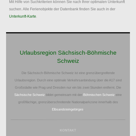
Mit Hilfe von Suchkriterien können Sie nach Ihrer optimalen Unterkunft
suchen. Alle Ferienobjekte der Datenbank finden Sie auch in der
Unterkunft-Karte
.
Urlaubsregion Sächsisch-Böhmische
Schweiz
Die Sächsisch-Böhmische Schweiz ist eine grenzübergreifende
Urlaubsregion. Durch eine optimale Verkehrsanbindung über die A17 sind
Großstädte wie Prag und Dresden nur ein bis zwei Stunden entfernt. Die
Sächsische Schweiz
bildet gemeinsam mit der
Böhmischen Schweiz
eine
großflächige, grenzüberschreitende Nationalparkzone innerhalb des
Elbsandsteingebirges
.
KONTAKT