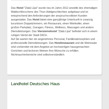
Das
Hotel
"Zlatá Lípa" wurde neu im Jahre 2012 anstelle des ehemaligen
Waldschlösschens des Thun-Adelgeschlechtes aufgebaut und ist
entsprechend den Anforderungen der anspruchsvollsten Kunden
ausgestattet. Das
Hotel
bietet eine ganzjährige Unterkunft in zwanzig
luxuriösen Doppelzimmern, ein Restaurant, einen Weinkeller, einen
großen Parkplatz, Garagen, Fitness, Wellness, Massagen und andere
Dienstleistungen. Das
Viersternehotel
"Zlatá Lípa" befindet sich in einem
ruhigen Viertel der Stadt Děčín.
Auf Sie warten hier ein angenehmes Personal, Familienatmosphäre und
professionelle Dienstleistungen. Das
Hotelrestaurant
und die Weinstube
sind vorbereitet mit dem Angebot an hochwertigen hausgemachten
Gerichten und leckeren Weinen Ihre Wünsche zu erfüllen.
Nichtraucherbereiche sind selbstverständlich.
Landhotel Deutsches Haus