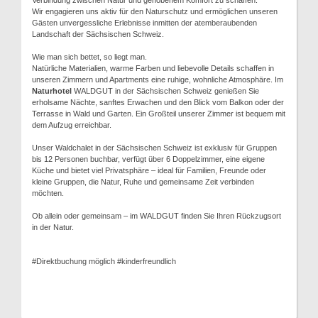
Verbindung zwischen Natur und gehobenem Komfort zu schaffen.
Wir engagieren uns aktiv für den Naturschutz und ermöglichen unseren
Gästen unvergessliche Erlebnisse inmitten der atemberaubenden
Landschaft der Sächsischen Schweiz.
Wie man sich bettet, so liegt man.
Natürliche Materialien, warme Farben und liebevolle Details schaffen in
unseren Zimmern und Apartments eine ruhige, wohnliche Atmosphäre. Im
Naturhotel
WALDGUT in der Sächsischen Schweiz genießen Sie
erholsame Nächte, sanftes Erwachen und den Blick vom Balkon oder der
Terrasse in Wald und Garten. Ein Großteil unserer Zimmer ist bequem mit
dem Aufzug erreichbar.
Unser Waldchalet in der Sächsischen Schweiz ist exklusiv für Gruppen
bis 12 Personen buchbar, verfügt über 6 Doppelzimmer, eine eigene
Küche und bietet viel Privatsphäre – ideal für Familien, Freunde oder
kleine Gruppen, die Natur, Ruhe und gemeinsame Zeit verbinden
möchten.
Ob allein oder gemeinsam – im WALDGUT finden Sie Ihren Rückzugsort
in der Natur.
#Direktbuchung möglich #kinderfreundlich