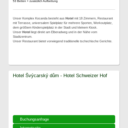
53 Betten + zusätzlich Aufbettung
Unser Komplex Kocanda besteht aus
Hotel
mit 18 Zimmern, Restaurant
mit Terrasse, universalem Spielplatz für mehrere Sporten, Workoutplatz,
dem größtem Kinderspielplatz in der Stadt und kleinem Kiosk.
Unser
Hotel
liegt direkt am Elberadweg und in der Nähe vom
Stadtzentrum.
Unser Restaurant bietet vorwiegend traditionelle tschechische Gerichte.
Hotel Švýcarský dům - Hotel Schweizer Hof
Buchungsanfrage
Internetseite