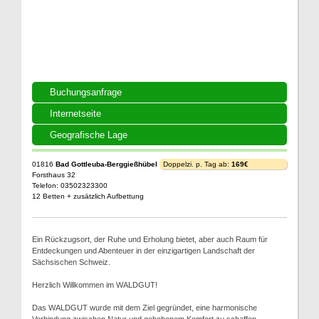
Buchungsanfrage
Internetseite
Geografische Lage
01816
Bad Gottleuba-Berggießhübel
Doppelzi. p. Tag ab:
169€
Forsthaus 32
Telefon: 03502323300
12 Betten + zusätzlich Aufbettung
Ein Rückzugsort, der Ruhe und Erholung bietet, aber auch Raum für
Entdeckungen und Abenteuer in der einzigartigen Landschaft der
Sächsischen Schweiz.
Herzlich Willkommen im WALDGUT!
Das WALDGUT wurde mit dem Ziel gegründet, eine harmonische