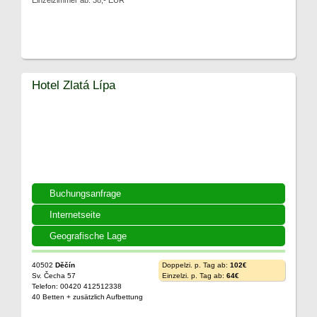
Einzelzimmer ab: 38,- EUR
Hotel Zlatá Lípa
Buchungsanfrage
Internetseite
Geografische Lage
40502
Děčín
Doppelzi. p. Tag ab:
102€
Sv. Čecha 57
Einzelzi. p. Tag ab:
64€
Telefon: 00420 412512338
40 Betten + zusätzlich Aufbettung