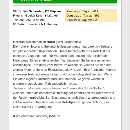
01814
Bad Schandau, OT Krippen
Person pro Tag ab:
40€
Friedrich-Gottlob-Keller-Straße 69
Doppelzi. p. Tag ab:
80€
Telefon: 035028 86190
Einzelzi. p. Tag ab:
60€
86 Betten + zusätzlich Aufbettung
Herzlich willkommen im
Hotel
garni Grundmühle.
Die frühere Holz- und Steinmühle liegt wunderschön, direkt im Grünen,
am plätschernden Krippenbach. Unser familiengeführtes
Hotel
ist ein
optimaler Ausgangspunkt für Wanderungen entlang des berühmten
Malerwegs. Einen erlebnisreichen Tag beginnen Sie bei uns mit einem
reichhaltigen Frühstück vom Buffet. Im Anschluss können Sie den nur
wenige Meter entfernten Elberadweg aktiv nutzen. Ihre Fahrräder können
in unserer Fahrradgarage sicher und trocken abgestellt werden. Wenn
Sie ohne eigene Fahrräder anreisen, können Sie gerne welche in
unserem hauseigenen Fahrradverleih mieten.
Zudem erhalten alle unsere Gäste bei Anreise das "
HotelTicket
",
welches Ihnen die kostenfreie Nutzung der öffentlichen Verkehrsmittel in
der Region ermöglicht. Zur Entspannung nach einem anstrengenden und
erlebnisreichen Tag steht unseren
Hotelgästen
, gegen Gebühr, eine
kleine Sauna zur Verfügung.
#Direktbuchung möglich, #Muehle