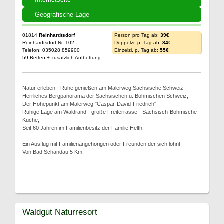
Geografische Lage
01814
Reinhardtsdorf
Person pro Tag ab:
39€
Reinhardtsdorf Nr. 102
Doppelzi. p. Tag ab:
84€
Telefon: 035028 859900
Einzelzi. p. Tag ab:
55€
59 Betten + zusätzlich Aufbettung
Natur erleben - Ruhe genießen am Malerweg Sächsische Schweiz
Herrliches Bergpanorama der Sächsischen u. Böhmischen Schweiz;
Der Höhepunkt am Malerweg "Caspar-David-Friedrich";
Ruhige Lage am Waldrand - große Freiterrasse - Sächsisch-Böhmische
Küche;
Seit 60 Jahren im Familienbesitz der Familie Helth.
Ein Ausflug mit Familienangehörigen oder Freunden der sich lohnt!
Von Bad Schandau 5 Km.
Waldgut Naturresort