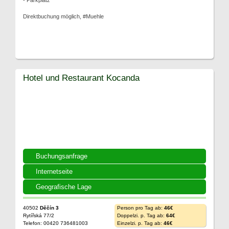
- Parkplatz
Direktbuchung möglich, #Muehle
Hotel und Restaurant Kocanda
Buchungsanfrage
Internetseite
Geografische Lage
40502
Děčín 3
Person pro Tag ab:
46€
Rytířská 77/2
Doppelzi. p. Tag ab:
64€
Telefon: 00420 736481003
Einzelzi. p. Tag ab:
46€