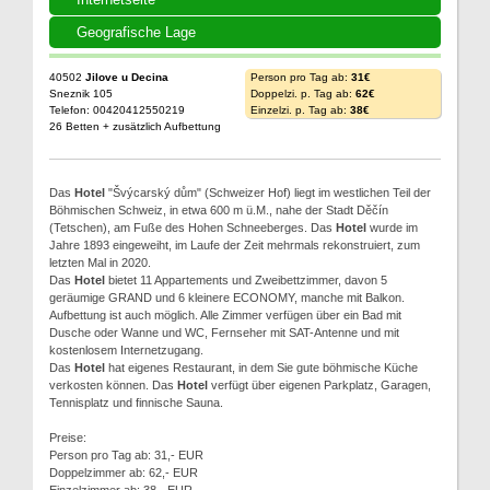
Geografische Lage
40502
Jilove u Decina
Person pro Tag ab:
31€
Sneznik 105
Doppelzi. p. Tag ab:
62€
Telefon: 00420412550219
Einzelzi. p. Tag ab:
38€
26 Betten + zusätzlich Aufbettung
Das
Hotel
"Švýcarský dům" (Schweizer Hof) liegt im westlichen Teil der
Böhmischen Schweiz, in etwa 600 m ü.M., nahe der Stadt Děčín
(Tetschen), am Fuße des Hohen Schneeberges. Das
Hotel
wurde im
Jahre 1893 eingeweiht, im Laufe der Zeit mehrmals rekonstruiert, zum
letzten Mal in 2020.
Das
Hotel
bietet 11 Appartements und Zweibettzimmer, davon 5
geräumige GRAND und 6 kleinere ECONOMY, manche mit Balkon.
Aufbettung ist auch möglich. Alle Zimmer verfügen über ein Bad mit
Dusche oder Wanne und WC, Fernseher mit SAT-Antenne und mit
kostenlosem Internetzugang.
Das
Hotel
hat eigenes Restaurant, in dem Sie gute böhmische Küche
verkosten können. Das
Hotel
verfügt über eigenen Parkplatz, Garagen,
Tennisplatz und finnische Sauna.
Preise:
Person pro Tag ab: 31,- EUR
Doppelzimmer ab: 62,- EUR