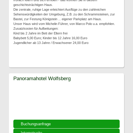
fröhlich feiern und sich erholen - das können Sie in diesem
geschichtsträchtigen Haus.
Die zentrale, ruhige Lage erleichtert Ausflüge zu den zahlreichen
Sehenswürdigkeiten der Umgebung, Z.B. zu den Schrammsteinen, zur
Bastei, zur Festung Königstein ... eigener Parkplatz am Haus.
Unser Haus wird vom Michelin Führer, von Marco Polo u.a. empfohlen.
Zusatzkosten für Aufbettungen:
Kind bis 2 Jahre im Bett der Eltern frei
Babybett 5,00 Euro; Kinder bis 12 Jahre 16,00 Euro
Jugendlicher ab 13 Jahre / Erwachsener 24,00 Euro
Panoramahotel Wolfsberg
Buchungsanfrage
Internetseite