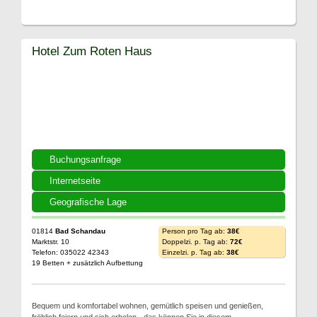
Hotel Zum Roten Haus
Buchungsanfrage
Internetseite
Geografische Lage
01814
Bad Schandau
Person pro Tag ab:
38€
Marktstr. 10
Doppelzi. p. Tag ab:
72€
Telefon: 035022 42343
Einzelzi. p. Tag ab:
38€
19 Betten + zusätzlich Aufbettung
Bequem und komfortabel wohnen, gemütlich speisen und genießen,