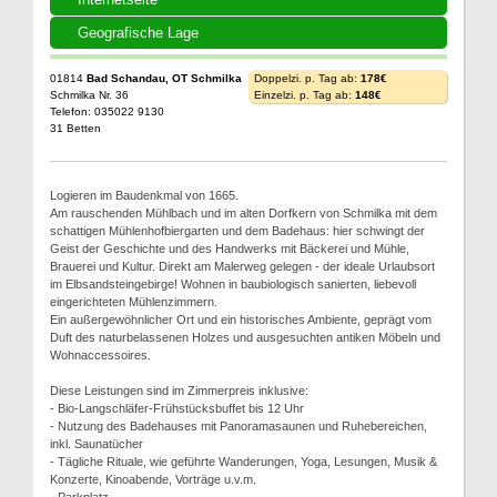
Geografische Lage
01814
Bad Schandau, OT Schmilka
Doppelzi. p. Tag ab:
178€
Schmilka Nr. 36
Einzelzi. p. Tag ab:
148€
Telefon: 035022 9130
31 Betten
Logieren im Baudenkmal von 1665.
Am rauschenden Mühlbach und im alten Dorfkern von Schmilka mit dem
schattigen Mühlenhofbiergarten und dem Badehaus: hier schwingt der
Geist der Geschichte und des Handwerks mit Bäckerei und Mühle,
Brauerei und Kultur. Direkt am Malerweg gelegen - der ideale Urlaubsort
im Elbsandsteingebirge! Wohnen in baubiologisch sanierten, liebevoll
eingerichteten Mühlenzimmern.
Ein außergewöhnlicher Ort und ein historisches Ambiente, geprägt vom
Duft des naturbelassenen Holzes und ausgesuchten antiken Möbeln und
Wohnaccessoires.
Diese Leistungen sind im Zimmerpreis inklusive:
- Bio-Langschläfer-Frühstücksbuffet bis 12 Uhr
- Nutzung des Badehauses mit Panoramasaunen und Ruhebereichen,
inkl. Saunatücher
- Tägliche Rituale, wie geführte Wanderungen, Yoga, Lesungen, Musik &
Konzerte, Kinoabende, Vorträge u.v.m.