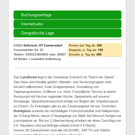
Buchungsanfrage
Internetseite
Geografische Lage
01824
Gohrisch, OT Cunnersdorf
Person pro Tag ab:
35€
Cunnersdorfer Str. 20
Doppelzi. p. Tag ab:
70€
Telefon: 035021/904800 oder: 68937
Einzelzi. p. Tag ab:
40€
54 Betten + zusätzlich Aufbettung
Das
Landhotel
liegt in der Gemeinde Gohrisch im "Reich der Steine".
Das Haus wird familiär geführt. Wander- und Seniorengruppen sind
herzlich willkommen. Gute Gruppenpreise. Gestaltung von
Tagesprogrammen, Grillfeste u.a. mehr. Freundlicher Service in einem
Restaurant mit frischer regionaler Küche. Speisekarte auf unserer
Homepage. Speisekartenwechsel erfolgt vor Beginn der Urlaubersaison
zu Ostern. Zu Feiertagen gibt es ein Zusatzangebot mit typ. Gerichten.
Hotelgäste
erwartet ein reichhaltiges Frühstücksbüfett und Halbpension
als 3-Gang-Menü, davon 2 Hauptgänge zur Wahl. Auf Wunsch fertigen wir
Lunchpakete an. Bei nur 1 Übernachtung erheben wir einen Zuschlag von
5 €. Haustiere sind auf Anfrage erlaubt (Hund 5 € Nacht).
Unsere 28 Gästezimmer sind alle mit DU/WC, SAT-TV und Telefon