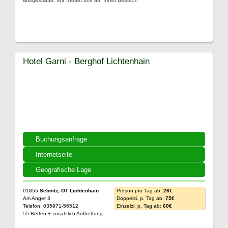
ausgestattet. Wir freuen uns auf Ihren Besuch!
Hotel Garni - Berghof Lichtenhain
Buchungsanfrage
Internetseite
Geografische Lage
01855
Sebnitz, OT Lichtenhain
Person pro Tag ab:
26€
Am Anger 3
Doppelzi. p. Tag ab:
75€
Telefon: 035971-56512
Einzelzi. p. Tag ab:
60€
55 Betten + zusätzlich Aufbettung