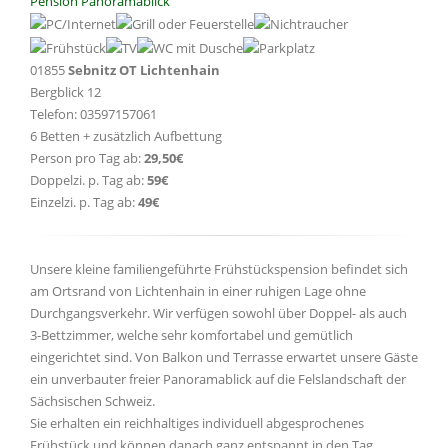
Pension Panoramablick
01855
Sebnitz OT Lichtenhain
Bergblick 12
Telefon: 03597157061
6 Betten + zusätzlich Aufbettung
Person pro Tag ab:
29,50€
Doppelzi. p. Tag ab:
59€
Einzelzi. p. Tag ab:
49€
Unsere kleine familiengeführte Frühstückspension befindet sich
am Ortsrand von Lichtenhain in einer ruhigen Lage ohne
Durchgangsverkehr. Wir verfügen sowohl über Doppel- als auch
3-Bettzimmer, welche sehr komfortabel und gemütlich
eingerichtet sind. Von Balkon und Terrasse erwartet unsere Gäste
ein unverbauter freier Panoramablick auf die Felslandschaft der
Sächsischen Schweiz.
Sie erhalten ein reichhaltiges individuell abgesprochenes
Frühstück und können danach ganz entspannt in den Tag