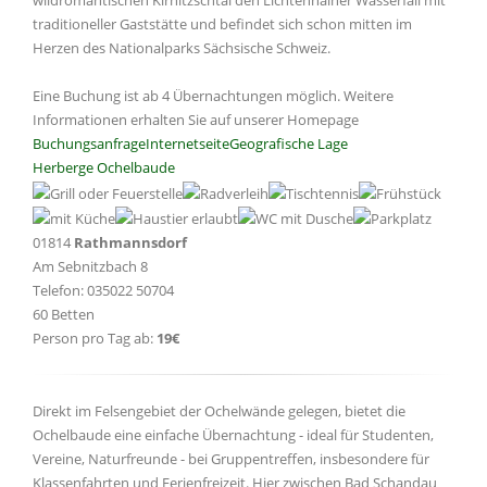
wildromantischen Kirnitzschtal den Lichtenhainer Wasserfall mit
traditioneller Gaststätte und befindet sich schon mitten im
Herzen des Nationalparks Sächsische Schweiz.
Eine Buchung ist ab 4 Übernachtungen möglich. Weitere
Informationen erhalten Sie auf unserer Homepage
Buchungsanfrage
Internetseite
Geografische Lage
Herberge Ochelbaude
01814
Rathmannsdorf
Am Sebnitzbach 8
Telefon: 035022 50704
60 Betten
Person pro Tag ab:
19€
Direkt im Felsengebiet der Ochelwände gelegen, bietet die
Ochelbaude eine einfache Übernachtung - ideal für Studenten,
Vereine, Naturfreunde - bei Gruppentreffen, insbesondere für
Klassenfahrten und Ferienfreizeit. Hier zwischen Bad Schandau