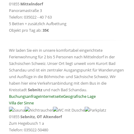
01855
Mittelndorf
Panoramastraße 3
Telefon: 035022 - 40 7 63
5 Betten + zusätzlich Aufbettung
Objekt pro Tag ab:
35€
Wir laden Sie ein in unsere komfortabel eingerichtete
Ferienwohnung für 2 bis 5 Personen nach Mittelndorf in der
Sächsischen Schweiz. Unser Ort liegt unweit vom Kurort Bad
Schandau und ist ein zentraler Ausgangspunkt für Wanderungen
und Ausflüge in die Böhmische- und Sächsische Schweiz. Wir
haben hier eine Verkehrsanbindung mit dem Bus in die
Kreisstadt
Sebnitz
und nach Bad Schandau.
Buchungsanfrage
Internetseite
Geografische Lage
Villa der Sinne
01855
Sebnitz, OT Altendorf
Zum Hegebusch 1 a
Telefon: 035022-50480