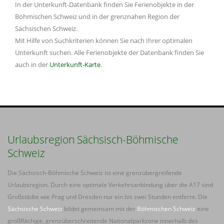
In der Unterkunft-Datenbank finden Sie Ferienobjekte in der
Böhmischen Schweiz und in der grenznahen Region der
Sächsischen Schweiz.
Mit Hilfe von Suchkriterien können Sie nach Ihrer optimalen
Unterkunft suchen. Alle Ferienobjekte der Datenbank finden Sie
auch in der
Unterkunft-Karte
.
Urlaubsregion Sächsisch-Böhmische
Schweiz
Die Sächsisch-Böhmische Schweiz ist eine grenzübergreifende
Urlaubsregion. Durch eine optimale Verkehrsanbindung über die A17 sind
Großstädte wie Prag und Dresden nur ein bis zwei Stunden entfernt. Die
Sächsische Schweiz
bildet gemeinsam mit der
Böhmischen Schweiz
eine
großflächige, grenzüberschreitende Nationalparkzone innerhalb des