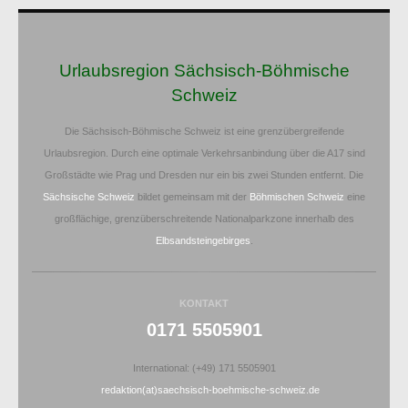
Urlaubsregion Sächsisch-Böhmische
Schweiz
Die Sächsisch-Böhmische Schweiz ist eine grenzübergreifende
Urlaubsregion. Durch eine optimale Verkehrsanbindung über die A17 sind
Großstädte wie Prag und Dresden nur ein bis zwei Stunden entfernt. Die
Sächsische Schweiz
bildet gemeinsam mit der
Böhmischen Schweiz
eine
großflächige, grenzüberschreitende Nationalparkzone innerhalb des
Elbsandsteingebirges
.
KONTAKT
0171 5505901
International: (+49) 171 5505901
redaktion(at)saechsisch-boehmische-schweiz.de