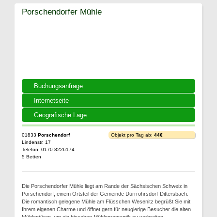
Porschendorfer Mühle
Buchungsanfrage
Internetseite
Geografische Lage
01833
Porschendorf
Objekt pro Tag ab:
44€
Lindenstr. 17
Telefon: 0170 8226174
5 Betten
Die Porschendorfer Mühle liegt am Rande der Sächsischen Schweiz in
Porschendorf, einem Ortsteil der Gemeinde Dürrröhrsdorf-Dittersbach.
Die romantisch gelegene Mühle am Flüsschen Wesenitz begrüßt Sie mit
Ihrem eigenen Charme und öffnet gern für neugierige Besucher die alten