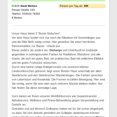
01829
Stadt Wehlen
Person pro Tag ab:
38€
Pirnaer Straße 163
Telefon: 035024 79392
8 Betten
Unser Haus bietet 3 "Bunte Stübchen".
Vor dem Haus breitet sich nur noch die Elbwiese mit Sonnenliegen aus
und die Elbe fließt stetig vorbei. Hier genießen Sie einen herrlichen
Panoramablick zur Bastei - Urlaub pur.
Etwas anders als anders wo.
Herberge
und Unterkunft im Gebäude
gegenüber in wohngesunden Farben für Radfahrer, Wanderer und alle
Gäste, die sich ein gutes Bett, ein praktisches Bad mit seitlichem Elbblick
und ein gutes Frühstück wünschen.
Durch eine kleine ruhige Anliegerstraße von unserem kleinen
Landschlösschen getrennt, liegt unser Buntes Haus unterhalb der alten
Steinbrüche und des Steinbrecher-Wanderweges. Die Farben sprechen
von Lebenslust und Kreativität. Die Formen erzählen Bewegung. Hier sind
Sie richtig, wenn Sie eine oder auch mehrere Nächte bleiben wollen. Nur
hier finden Sie diese einmalige Lage.
Gern bieten wir Ihnen unseren Wohlfühlservice wie Gepäcktransfer,
Abholservice, Wellness und Prana-Behandlung gegen Voranmeldung und
Gebühr an.
Getränke und auf Wunsch Grillwaren haben wir für Sie schon eingekauft,
so dass Sie sich abends gemütlich am Grillplatz niederlassen können.