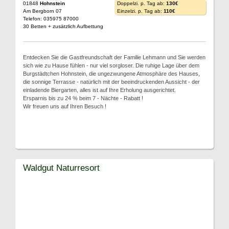
01848
Hohnstein
Doppelzi. p. Tag ab:
130€
Am Bergborn 07
Einzelzi. p. Tag ab:
110€
Telefon: 035975 87000
30 Betten + zusätzlich Aufbettung
Entdecken Sie die Gastfreundschaft der Familie Lehmann und Sie werden
sich wie zu Hause fühlen - nur viel sorgloser. Die ruhige Lage über dem
Burgstädtchen Hohnstein, die ungezwungene Atmosphäre des Hauses,
die sonnige Terrasse - natürlich mit der beeindruckenden Aussicht - der
einladende Biergarten, alles ist auf Ihre Erholung ausgerichtet.
Ersparnis bis zu 24 % beim 7 - Nächte - Rabatt !
Wir freuen uns auf Ihren Besuch !
Waldgut Naturresort