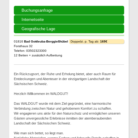
Buchungsanfrage
Internetseite
Geografische Lage
01816
Bad Gottleuba-Berggießhübel
Doppelzi. p. Tag ab:
169€
Forsthaus 32
Telefon: 03502323300
12 Betten + zusätzlich Aufbettung
Ein Rückzugsort, der Ruhe und Erholung bietet, aber auch Raum für
Entdeckungen und Abenteuer in der einzigartigen Landschaft der
Sächsischen Schweiz.
Herzlich Willkommen im WALDGUT!
Das WALDGUT wurde mit dem Ziel gegründet, eine harmonische
Verbindung zwischen Natur und gehobenem Komfort zu schaffen.
Wir engagieren uns aktiv für den Naturschutz und ermöglichen unseren
Gästen unvergessliche Erlebnisse inmitten der atemberaubenden
Landschaft der Sächsischen Schweiz.
Wie man sich bettet, so liegt man.