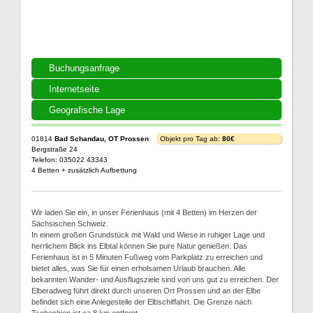
Buchungsanfrage
Internetseite
Geografische Lage
01814
Bad Schandau, OT Prossen
Objekt pro Tag ab:
80€
Bergstraße 24
Telefon: 035022 43343
4 Betten + zusätzlich Aufbettung
Wir laden Sie ein, in unser Ferienhaus (mit 4 Betten) im Herzen der
Sächsischen Schweiz.
In einem großen Grundstück mit Wald und Wiese in ruhiger Lage und
herrlichem Blick ins Elbtal können Sie pure Natur genießen. Das
Ferienhaus ist in 5 Minuten Fußweg vom Parkplatz zu erreichen und
bietet alles, was Sie für einen erholsamen Urlaub brauchen. Alle
bekannten Wander- und Ausflugsziele sind von uns gut zu erreichen. Der
Elberadweg führt direkt durch unseren Ort Prossen und an der Elbe
befindet sich eine Anlegestelle der Elbschiffahrt. Die Grenze nach