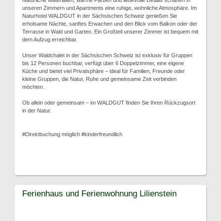
Natürliche Materialien, warme Farben und liebevolle Details schaffen in
unseren Zimmern und Apartments eine ruhige, wohnliche Atmosphäre. Im
Naturhotel WALDGUT in der Sächsischen Schweiz genießen Sie
erholsame Nächte, sanftes Erwachen und den Blick vom Balkon oder der
Terrasse in Wald und Garten. Ein Großteil unserer Zimmer ist bequem mit
dem Aufzug erreichbar.
Unser Waldchalet in der Sächsischen Schweiz ist exklusiv für Gruppen
bis 12 Personen buchbar, verfügt über 6 Doppelzimmer, eine eigene
Küche und bietet viel Privatsphäre – ideal für Familien, Freunde oder
kleine Gruppen, die Natur, Ruhe und gemeinsame Zeit verbinden
möchten.
Ob allein oder gemeinsam – im WALDGUT finden Sie Ihren Rückzugsort
in der Natur.
#Direktbuchung möglich #kinderfreundlich
Ferienhaus und Ferienwohnung Lilienstein