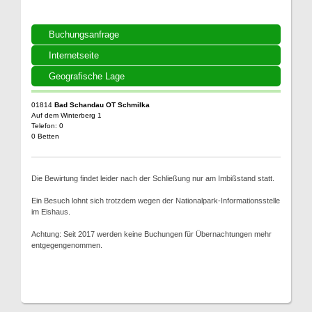
Buchungsanfrage
Internetseite
Geografische Lage
01814
Bad Schandau OT Schmilka
Auf dem Winterberg 1
Telefon: 0
0 Betten
Die Bewirtung findet leider nach der Schließung nur am Imbißstand statt.
Ein Besuch lohnt sich trotzdem wegen der Nationalpark-Informationsstelle
im Eishaus.
Achtung: Seit 2017 werden keine Buchungen für Übernachtungen mehr
entgegengenommen.