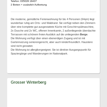
Telefon: 035028 18437
2 Betten + zusätzlich Aufbettung
Die moderne, gemütliche Ferienwohnung für bis 4 Personen (64qm) liegt
wunderbar ruhig am Orts- und Waldrand. Sie verfügt neben den Zimmern
über eine komplette gut ausgestattete Küche mit Geschirrspülmaschine,
2x Dusche und 2x WC, offenen Innenkamin, 2 außenliegende überdachte
Terrassen mit schönem freien Ausblick auf die umliegenden
Berge
.
Die Wohnung verfügt über einen ebenerdigen Zugang und ist mit
Gartennutzung seniorengerecht, aber auch kinderfreundlich. Haustiere
sind nicht gestattet.
Die Wohnung ist allergikergeeignet. Sie ist direkter Ausgangspunkt für
Spaziergänge und Wanderungen im Nationalpark.
Grosser Winterberg