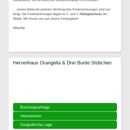
Mühlentüren, um ein bisschen Mühlenromantik zu verbreiten.
... unsere liebevoll sanierten Nichtraucher-Ferienwohnungen sind nun
fertig. Die Ferienwohnungen liegen im 1. und 2.
Obergeschoss
der
Mühle. Wir freuen uns auf unsere Feriengäste!
#Muehle
Herrenhaus Orangella & Drei Bunte Stübchen
Buchungsanfrage
Internetseite
Geografische Lage