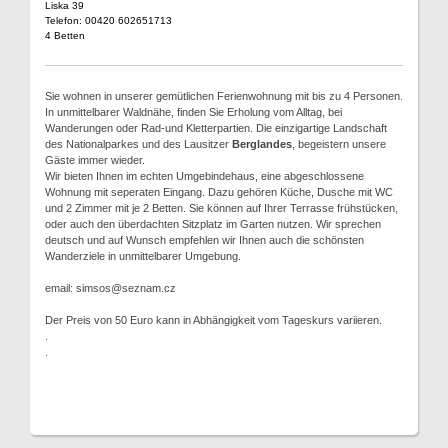
Liska 39
Telefon: 00420 602651713
4 Betten
Sie wohnen in unserer gemütlichen Ferienwohnung mit bis zu 4 Personen.
In unmittelbarer Waldnähe, finden Sie Erholung vom Alltag, bei
Wanderungen oder Rad-und Kletterpartien. Die einzigartige Landschaft
des Nationalparkes und des Lausitzer
Berglandes
, begeistern unsere
Gäste immer wieder.
Wir bieten Ihnen im echten Umgebindehaus, eine abgeschlossene
Wohnung mit seperaten Eingang. Dazu gehören Küche, Dusche mit WC
und 2 Zimmer mit je 2 Betten. Sie können auf Ihrer Terrasse frühstücken,
oder auch den überdachten Sitzplatz im Garten nutzen. Wir sprechen
deutsch und auf Wunsch empfehlen wir Ihnen auch die schönsten
Wanderziele in unmittelbarer Umgebung.
email: simsos@seznam.cz
Der Preis von 50 Euro kann in Abhängigkeit vom Tageskurs variieren.
.
.