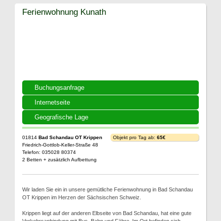
Ferienwohnung Kunath
Buchungsanfrage
Internetseite
Geografische Lage
01814
Bad Schandau OT Krippen
Objekt pro Tag ab:
65€
Friedrich-Gottlob-Keller-Straße 48
Telefon: 035028 80374
2 Betten + zusätzlich Aufbettung
Wir laden Sie ein in unsere gemütliche Ferienwohnung in Bad Schandau
OT Krippen im Herzen der Sächsischen Schweiz.
Krippen liegt auf der anderen Elbseite von Bad Schandau, hat eine gute