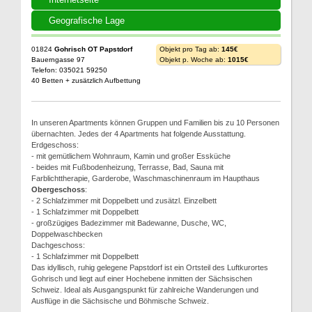
Geografische Lage
01824
Gohrisch OT Papstdorf
Objekt pro Tag ab:
145€
Bauerngasse 97
Objekt p. Woche ab:
1015€
Telefon: 035021 59250
40 Betten + zusätzlich Aufbettung
In unseren Apartments können Gruppen und Familien bis zu 10 Personen
übernachten. Jedes der 4 Apartments hat folgende Ausstattung.
Erdgeschoss:
- mit gemütlichem Wohnraum, Kamin und großer Essküche
- beides mit Fußbodenheizung, Terrasse, Bad, Sauna mit
Farblichttherapie, Garderobe, Waschmaschinenraum im Haupthaus
Obergeschoss
:
- 2 Schlafzimmer mit Doppelbett und zusätzl. Einzelbett
- 1 Schlafzimmer mit Doppelbett
- großzügiges Badezimmer mit Badewanne, Dusche, WC,
Doppelwaschbecken
Dachgeschoss:
- 1 Schlafzimmer mit Doppelbett
Das idyllisch, ruhig gelegene Papstdorf ist ein Ortsteil des Luftkurortes
Gohrisch und liegt auf einer Hochebene inmitten der Sächsischen
Schweiz. Ideal als Ausgangspunkt für zahlreiche Wanderungen und
Ausflüge in die Sächsische und Böhmische Schweiz.