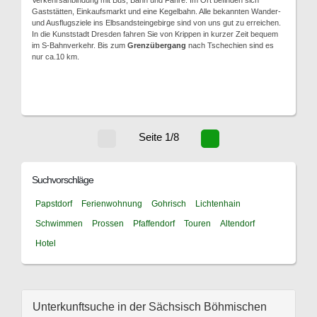
Verkehrsanbindung mit Bus, Bahn und Fähre. Im Ort befinden sich
Gaststätten, Einkaufsmarkt und eine Kegelbahn. Alle bekannten Wander-
und Ausflugsziele ins Elbsandsteingebirge sind von uns gut zu erreichen.
In die Kunststadt Dresden fahren Sie von Krippen in kurzer Zeit bequem
im S-Bahnverkehr. Bis zum
Grenzübergang
nach Tschechien sind es
nur ca.10 km.
Seite 1/8
Suchvorschläge
Papstdorf
Ferienwohnung
Gohrisch
Lichtenhain
Schwimmen
Prossen
Pfaffendorf
Touren
Altendorf
Hotel
Unterkunftsuche in der Sächsisch Böhmischen