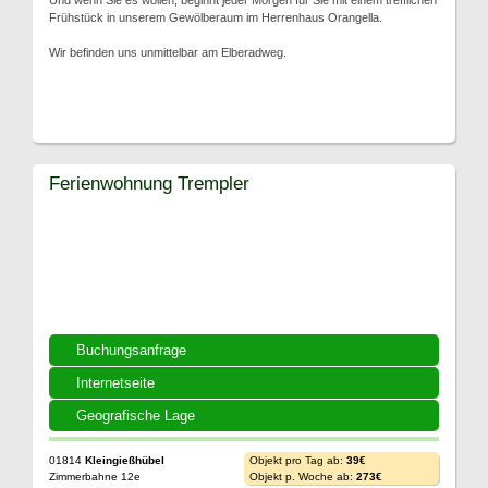
Und wenn Sie es wollen, beginnt jeder Morgen für Sie mit einem trefflichen
Frühstück in unserem Gewölberaum im Herrenhaus Orangella.
Wir befinden uns unmittelbar am Elberadweg.
Ferienwohnung Trempler
Buchungsanfrage
Internetseite
Geografische Lage
01814
Kleingießhübel
Objekt pro Tag ab:
39€
Zimmerbahne 12e
Objekt p. Woche ab:
273€