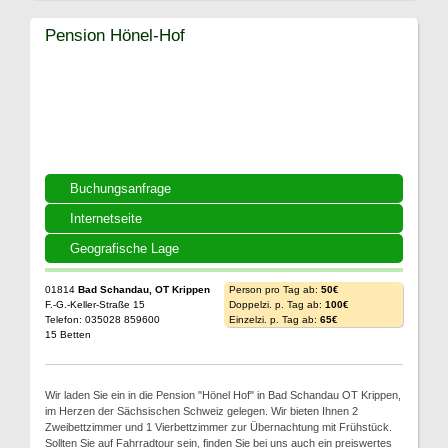
Pension Hönel-Hof
Buchungsanfrage
Internetseite
Geografische Lage
01814
Bad Schandau, OT Krippen
Person pro Tag ab:
50€
F.-G.-Keller-Straße 15
Doppelzi. p. Tag ab:
100€
Telefon: 035028 859600
Einzelzi. p. Tag ab:
65€
15 Betten
Wir laden Sie ein in die Pension "Hönel Hof" in Bad Schandau OT Krippen,
im Herzen der Sächsischen Schweiz gelegen. Wir bieten Ihnen 2
Zweibettzimmer und 1 Vierbettzimmer zur Übernachtung mit Frühstück.
Sollten Sie auf Fahrradtour sein, finden Sie bei uns auch ein preiswertes