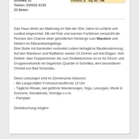
Schmilka 30
Einzelzi. p. Tag ab:
78€
Telefon: 035022 9130
20 Betten
Das Haus direkt am Malerweg im Stile der 30er Jahre ist schlicht und
rustikal eingerichtet. Mit viel Holz und warmen Farbtönen versprüht die
Pension den Charme einer gemütlichen Herberge zum
Wandern
und
Klettern im Elbsandsteingebirge.
Eine Stube mit Kaminofen verbreitet zudem behagliche Baudenstimmung.
Auf den Wanderer und Radfahrer warten 10 Zimmer auf drei Etagen. Vom
Einbett- über Doppelzimmer bis zum Dreibettzimmer ist es für Einzel- und
Gruppenreisende ein begehrtes Quartier in Schmilka, dem besonderen
Ortsteil von Bad Schandau.
Diese Leistungen sind im Zimmerpreis inklusive:
- Bio-Langschläfer-Frühstücksbuffet bis 12 Uhr
- Tägliche Rituale, wie geführte Wanderungen, Yoga, Lesungen, Musik &
Konzerte, Kinoabende, Vorträge u.v.m.
- Parkplatz
Direktbuchung möglich