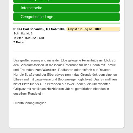
Internetseite
Geografische Lage
01814
Bad Schandau, OT Schmilka
Objekt pro Tag ab:
180€
Schmilka Nr. 6
Telefon: 035022 9130
7 Betten
Das große, sonnig und nahe der Elbe gelegene Ferienhaus mit Blick zu
den Schrammsteinen ist die ideale Unterkunft für den Urlaub mit Familie
und Freunden, zum
Wandern
, Radfahren oder einfach nur Relaxen.
Nur die Straße und der Elberadweg trennt das Grundstück vom eigenen
Elbestrand mit Liegewiese und Bootsanlegemöglichkeit. Das StrandHaus
bietet Platz für bis zu 7 Personen auf zwei Ebenen, ein überdachter
Grillplatz mit rustikalen Holzbänken lädt zu gemütlichen Abenden in
geselliger Runde ein.
Direktbuchung möglich