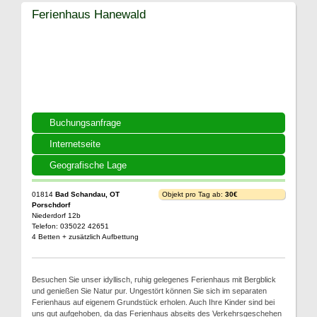
Ferienhaus Hanewald
Buchungsanfrage
Internetseite
Geografische Lage
01814
Bad Schandau, OT
Objekt pro Tag ab:
30€
Porschdorf
Niederdorf 12b
Telefon: 035022 42651
4 Betten + zusätzlich Aufbettung
Besuchen Sie unser idyllisch, ruhig gelegenes Ferienhaus mit Bergblick
und genießen Sie Natur pur. Ungestört können Sie sich im separaten
Ferienhaus auf eigenem Grundstück erholen. Auch Ihre Kinder sind bei
uns gut aufgehoben, da das Ferienhaus abseits des Verkehrsgeschehen