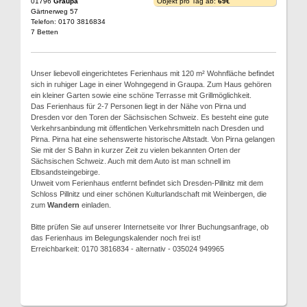
01796
Graupa
Objekt pro Tag ab:
69€
Gärtnerweg 57
Telefon: 0170 3816834
7 Betten
Unser liebevoll eingerichtetes Ferienhaus mit 120 m² Wohnfläche befindet
sich in ruhiger Lage in einer Wohngegend in Graupa. Zum Haus gehören
ein kleiner Garten sowie eine schöne Terrasse mit Grillmöglichkeit.
Das Ferienhaus für 2-7 Personen liegt in der Nähe von Pirna und
Dresden vor den Toren der Sächsischen Schweiz. Es besteht eine gute
Verkehrsanbindung mit öffentlichen Verkehrsmitteln nach Dresden und
Pirna. Pirna hat eine sehenswerte historische Altstadt. Von Pirna gelangen
Sie mit der S Bahn in kurzer Zeit zu vielen bekannten Orten der
Sächsischen Schweiz. Auch mit dem Auto ist man schnell im
Elbsandsteingebirge.
Unweit vom Ferienhaus entfernt befindet sich Dresden-Pillnitz mit dem
Schloss Pillnitz und einer schönen Kulturlandschaft mit Weinbergen, die
zum
Wandern
einladen.
Bitte prüfen Sie auf unserer Internetseite vor Ihrer Buchungsanfrage, ob
das Ferienhaus im Belegungskalender noch frei ist!
Erreichbarkeit: 0170 3816834 - alternativ - 035024 949965