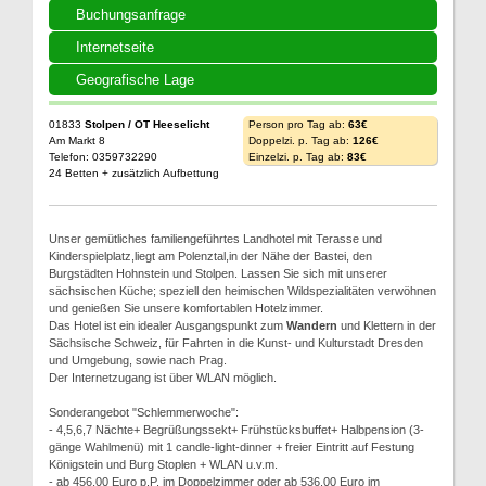
Buchungsanfrage
Internetseite
Geografische Lage
01833
Stolpen / OT Heeselicht
Person pro Tag ab:
63€
Am Markt 8
Doppelzi. p. Tag ab:
126€
Telefon: 0359732290
Einzelzi. p. Tag ab:
83€
24 Betten + zusätzlich Aufbettung
Unser gemütliches familiengeführtes Landhotel mit Terasse und
Kinderspielplatz,liegt am Polenztal,in der Nähe der Bastei, den
Burgstädten Hohnstein und Stolpen. Lassen Sie sich mit unserer
sächsischen Küche; speziell den heimischen Wildspezialitäten verwöhnen
und genießen Sie unsere komfortablen Hotelzimmer.
Das Hotel ist ein idealer Ausgangspunkt zum
Wandern
und Klettern in der
Sächsische Schweiz, für Fahrten in die Kunst- und Kulturstadt Dresden
und Umgebung, sowie nach Prag.
Der Internetzugang ist über WLAN möglich.
Sonderangebot "Schlemmerwoche":
- 4,5,6,7 Nächte+ Begrüßungssekt+ Frühstücksbuffet+ Halbpension (3-
gänge Wahlmenü) mit 1 candle-light-dinner + freier Eintritt auf Festung
Königstein und Burg Stoplen + WLAN u.v.m.
- ab 456,00 Euro p.P. im Doppelzimmer oder ab 536,00 Euro im