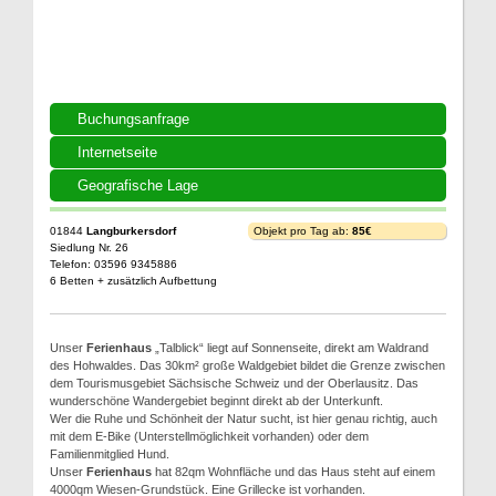
Buchungsanfrage
Internetseite
Geografische Lage
01844
Langburkersdorf
Objekt pro Tag ab:
85€
Siedlung Nr. 26
Telefon: 03596 9345886
6 Betten + zusätzlich Aufbettung
Unser
Ferienhaus
„Talblick“ liegt auf Sonnenseite, direkt am Waldrand
des Hohwaldes. Das 30km² große Waldgebiet bildet die Grenze zwischen
dem Tourismusgebiet Sächsische Schweiz und der Oberlausitz. Das
wunderschöne Wandergebiet beginnt direkt ab der Unterkunft.
Wer die Ruhe und Schönheit der Natur sucht, ist hier genau richtig, auch
mit dem E-Bike (Unterstellmöglichkeit vorhanden) oder dem
Familienmitglied Hund.
Unser
Ferienhaus
hat 82qm Wohnfläche und das Haus steht auf einem
4000qm Wiesen-Grundstück. Eine Grillecke ist vorhanden.