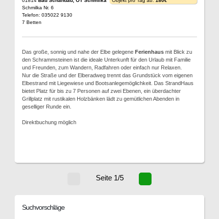
01814
Bad Schandau, OT Schmilka
Objekt pro Tag ab:
180€
Schmilka Nr. 6
Telefon: 035022 9130
7 Betten
Das große, sonnig und nahe der Elbe gelegene
Ferienhaus
mit Blick zu
den Schrammsteinen ist die ideale Unterkunft für den Urlaub mit Familie
und Freunden, zum Wandern, Radfahren oder einfach nur Relaxen.
Nur die Straße und der Elberadweg trennt das Grundstück vom eigenen
Elbestrand mit Liegewiese und Bootsanlegemöglichkeit. Das StrandHaus
bietet Platz für bis zu 7 Personen auf zwei Ebenen, ein überdachter
Grillplatz mit rustikalen Holzbänken lädt zu gemütlichen Abenden in
geselliger Runde ein.
Direktbuchung möglich
Seite 1/5
Suchvorschläge