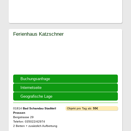
Ferienhaus Katzschner
Buchungsanfrage
Internetseite
Geografische Lage
01814
Bad Schandau Stadtteil
Objekt pro Tag ab:
55€
Prossen
Bergstrasse 29
Telefon: 035022/42974
2 Betten + zusätzlich Aufbettung