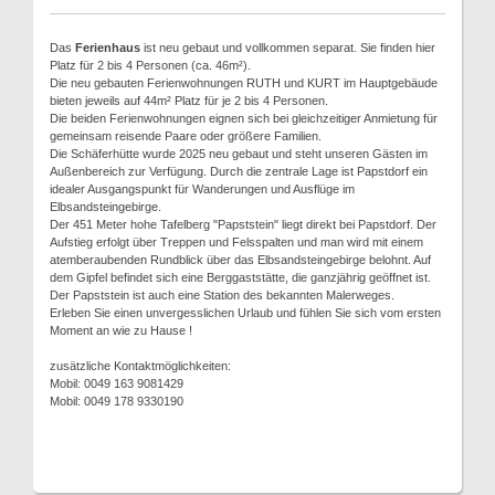
Das
Ferienhaus
ist neu gebaut und vollkommen separat. Sie finden hier
Platz für 2 bis 4 Personen (ca. 46m²).
Die neu gebauten Ferienwohnungen RUTH und KURT im Hauptgebäude
bieten jeweils auf 44m² Platz für je 2 bis 4 Personen.
Die beiden Ferienwohnungen eignen sich bei gleichzeitiger Anmietung für
gemeinsam reisende Paare oder größere Familien.
Die Schäferhütte wurde 2025 neu gebaut und steht unseren Gästen im
Außenbereich zur Verfügung. Durch die zentrale Lage ist Papstdorf ein
idealer Ausgangspunkt für Wanderungen und Ausflüge im
Elbsandsteingebirge.
Der 451 Meter hohe Tafelberg "Papststein" liegt direkt bei Papstdorf. Der
Aufstieg erfolgt über Treppen und Felsspalten und man wird mit einem
atemberaubenden Rundblick über das Elbsandsteingebirge belohnt. Auf
dem Gipfel befindet sich eine Berggaststätte, die ganzjährig geöffnet ist.
Der Papststein ist auch eine Station des bekannten Malerweges.
Erleben Sie einen unvergesslichen Urlaub und fühlen Sie sich vom ersten
Moment an wie zu Hause !
zusätzliche Kontaktmöglichkeiten:
Mobil: 0049 163 9081429
Mobil: 0049 178 9330190