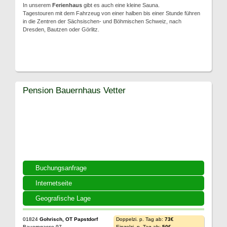
In unserem
Ferienhaus
gibt es auch eine kleine Sauna.
Tagestouren mit dem Fahrzeug von einer halben bis einer Stunde führen
in die Zentren der Sächsischen- und Böhmischen Schweiz, nach
Dresden, Bautzen oder Görlitz.
Pension Bauernhaus Vetter
Buchungsanfrage
Internetseite
Geografische Lage
01824
Gohrisch, OT Papstdorf
Doppelzi. p. Tag ab:
73€
Bauerngasse 97
Einzelzi. p. Tag ab:
50€