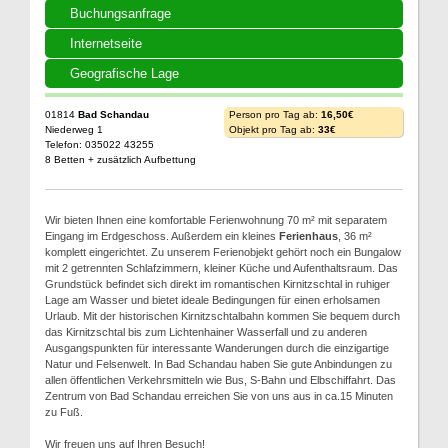
Buchungsanfrage
Internetseite
Geografische Lage
01814
Bad Schandau
Person pro Tag ab:
16,50€
Niederweg 1
Objekt pro Tag ab:
33€
Telefon: 035022 43255
8 Betten + zusätzlich Aufbettung
Wir bieten Ihnen eine komfortable Ferienwohnung 70 m² mit separatem
Eingang im Erdgeschoss. Außerdem ein kleines
Ferienhaus
, 36 m²
komplett eingerichtet. Zu unserem Ferienobjekt gehört noch ein Bungalow
mit 2 getrennten Schlafzimmern, kleiner Küche und Aufenthaltsraum. Das
Grundstück befindet sich direkt im romantischen Kirnitzschtal in ruhiger
Lage am Wasser und bietet ideale Bedingungen für einen erholsamen
Urlaub. Mit der historischen Kirnitzschtalbahn kommen Sie bequem durch
das Kirnitzschtal bis zum Lichtenhainer Wasserfall und zu anderen
Ausgangspunkten für interessante Wanderungen durch die einzigartige
Natur und Felsenwelt. In Bad Schandau haben Sie gute Anbindungen zu
allen öffentlichen Verkehrsmitteln wie Bus, S-Bahn und Elbschiffahrt. Das
Zentrum von Bad Schandau erreichen Sie von uns aus in ca.15 Minuten
zu Fuß.
Wir freuen uns auf Ihren Besuch!