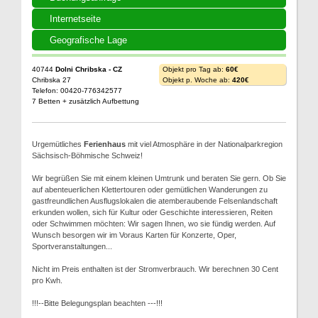
Internetseite
Geografische Lage
40744
Dolni Chribska - CZ
Objekt pro Tag ab:
60€
Chribska 27
Objekt p. Woche ab:
420€
Telefon: 00420-776342577
7 Betten + zusätzlich Aufbettung
Urgemütliches
Ferienhaus
mit viel Atmosphäre in der Nationalparkregion
Sächsisch-Böhmische Schweiz!
Wir begrüßen Sie mit einem kleinen Umtrunk und beraten Sie gern. Ob Sie
auf abenteuerlichen Klettertouren oder gemütlichen Wanderungen zu
gastfreundlichen Ausflugslokalen die atemberaubende Felsenlandschaft
erkunden wollen, sich für Kultur oder Geschichte interessieren, Reiten
oder Schwimmen möchten: Wir sagen Ihnen, wo sie fündig werden. Auf
Wunsch besorgen wir im Voraus Karten für Konzerte, Oper,
Sportveranstaltungen...
Nicht im Preis enthalten ist der Stromverbrauch. Wir berechnen 30 Cent
pro Kwh.
!!!--Bitte Belegungsplan beachten ---!!!