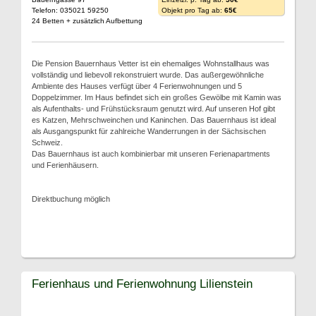
Telefon: 035021 59250
Objekt pro Tag ab:
65€
24 Betten + zusätzlich Aufbettung
Die Pension Bauernhaus Vetter ist ein ehemaliges Wohnstallhaus was
vollständig und liebevoll rekonstruiert wurde. Das außergewöhnliche
Ambiente des Hauses verfügt über 4 Ferienwohnungen und 5
Doppelzimmer. Im Haus befindet sich ein großes Gewölbe mit Kamin was
als Aufenthalts- und Frühstücksraum genutzt wird. Auf unseren Hof gibt
es Katzen, Mehrschweinchen und Kaninchen. Das Bauernhaus ist ideal
als Ausgangspunkt für zahlreiche Wanderrungen in der Sächsischen
Schweiz.
Das Bauernhaus ist auch kombinierbar mit unseren Ferienapartments
und Ferienhäusern.
Direktbuchung möglich
Ferienhaus und Ferienwohnung Lilienstein