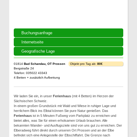
Buchungsanfrage
Internetseite
Geografische Lage
01814
Bad Schandau, OT Prossen
Objekt pro Tag ab:
80€
Bergstraße 24
Telefon: 035022 43343
4 Betten + zusätzlich Aufbettung
Wir laden Sie ein, in unser
Ferienhaus
(mit 4 Betten) im Herzen der
Sächsischen Schweiz.
In einem großen Grundstück mit Wald und Wiese in ruhiger Lage und
herrlichem Blick ins Elbtal können Sie pure Natur genießen. Das
Ferienhaus
ist in 5 Minuten Fußweg vom Parkplatz zu erreichen und
bietet alles, was Sie für einen erholsamen Urlaub brauchen. Alle
bekannten Wander- und Ausflugsziele sind von uns gut zu erreichen. Der
Elberadweg führt direkt durch unseren Ort Prossen und an der Elbe
befindet sich eine Anlegestelle der Elbschiffahrt. Die Grenze nach