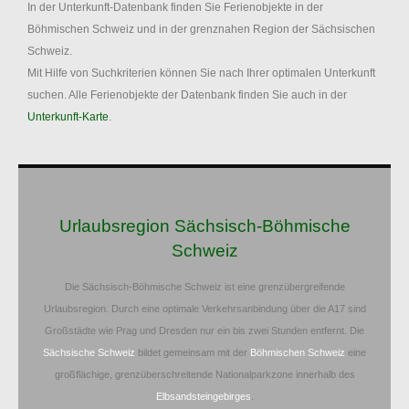
In der Unterkunft-Datenbank finden Sie Ferienobjekte in der
Böhmischen Schweiz und in der grenznahen Region der Sächsischen
Schweiz.
Mit Hilfe von Suchkriterien können Sie nach Ihrer optimalen Unterkunft
suchen. Alle Ferienobjekte der Datenbank finden Sie auch in der
Unterkunft-Karte
.
Urlaubsregion Sächsisch-Böhmische
Schweiz
Die Sächsisch-Böhmische Schweiz ist eine grenzübergreifende
Urlaubsregion. Durch eine optimale Verkehrsanbindung über die A17 sind
Großstädte wie Prag und Dresden nur ein bis zwei Stunden entfernt. Die
Sächsische Schweiz
bildet gemeinsam mit der
Böhmischen Schweiz
eine
großflächige, grenzüberschreitende Nationalparkzone innerhalb des
Elbsandsteingebirges
.