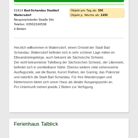
01814
Bad-Schandau Stadtteil
Objekt pro Tag ab:
35€
Waltersdorf
Objekt p. Woche ab:
245€
Neuporschdorfer Straße 64c
Telefon: 03502240538
4 Betten
Herzlich willkommen in Waltersdorf, einem Ortsteil der Stadt Bad
Schandau. Waltersdorf befindet sich in sehr schöner Lage mitten im
Elbsandsteingebirge, auch bekannt als Sächsische Schweiz.
Der wohl bekannteste Tafelberg der Sächsischen Schweiz, der Lilienstein,
befindet sich in unmittelbarer Nähe. Ebenso weitere viele sehenswerte
Ausflugsziele, wie die Bastei, Kurort Rathen, der Gamrig, das Polenztal
und natürlich die Stadt Bad Schandau. Für Ihre Wanderungen und
Klettertouren bietet sich unser Haus als idealer Ausgangspunkt an.
Pro Unterkunft stehen jeweils 2 Betten zur Verfügung.
Ferienhaus Talblick