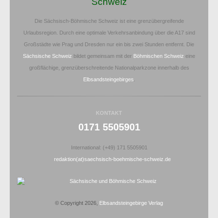
Schweiz
Die Sächsisch-Böhmische Schweiz ist eine grenzübergreifende
Urlaubsregion. Durch eine optimale Verkehrsanbindung über die A17 sind
Großstädte wie Prag und Dresden nur ein bis zwei Stunden entfernt. Die
Sächsische Schweiz
bildet gemeinsam mit der
Böhmischen Schweiz
eine
großflächige, grenzüberschreitende Nationalparkzone innerhalb des
Elbsandsteingebirges
.
KONTAKT
0171 5505901
International: (+49) 171 5505901
redaktion(at)saechsisch-boehmische-schweiz.de
© Copyright 2026,
Elbsandsteingebirge Verlag