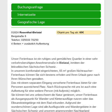
Buchungsanfrage
Internetseite
Geografische Lage
01824
Rosenthal-Bielatal
Objekt pro Tag ab:
60€
Bergstraße 6
Telefon: 035033 70250
4 Betten + zusätzlich Aufbettung
Unser Ferienhaus ist ein ruhiges und gemütliches Quartier in einer sehr
verkehrsberuhigten Anwohnerstraße in
Bielatal
, inmitten der
linkselbischen Sächsischen Schweiz.
In unserem komfortabel eingerichteten, 65 m² großen Nichtraucher-
Ferienhaus können Sie sich bestens erholen und Ihren Urlaub ganz nach
Ihren Wünschen gestalten.
Das mit einem separaten Eingang versehene Ferienhaus bietet für vier
Personen ausreichend Platz. Nach Rücksprache mit uns ist auch eine
Aufbettung für eine weitere Person (mit Aufpreis) möglich.
Sie können bei uns unbeschwert die Natur geniesen, unser Ferienhaus
als Ausgangspunkt für Wander-und Kletterausflüge nutzen oder das
Elbsandsteingebirge mit dem Rad erkunden. Aufgrund der
wunderschönen Lage sind alle Ausflugsziele und Wandergebiete in der
Sächsischen Schweiz und unserem angrenzenden Nachbarland