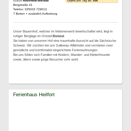
01824
Rosenthal-Bielatal
Objekt pro Tag ab:
95€
Bergstraße 41
Telefon: 035033 729013
7 Betten + zusätzlich Aufbettung
Unser Bauernhof, welcher im Nebenerwerb bewirtschaftet wird, liegt in
ruhiger Berglage im Ortsteil
Bielatal
.
Sie haben von unserem Hof eine traumhafte Aussicht auf die Sächsische
Schweiz. Wir züchten bei uns Galloway-Wildrinder und vermieten zwei
gemütliche und komfortabel eingerichtete Ferienwohnungen.
Bei uns fühlen sich Familien mit Kindern, Wander- und Kletterfreunde
sowie, ältere sowie junge Besucher sehr wohl.
Ferienhaus Heilfort