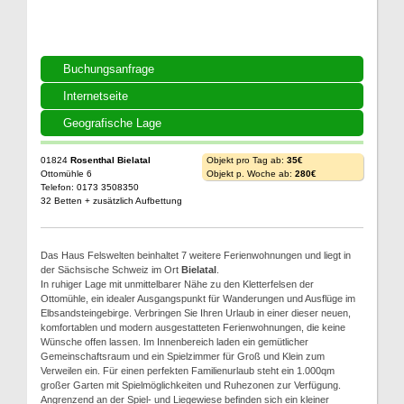
Buchungsanfrage
Internetseite
Geografische Lage
01824
Rosenthal Bielatal
Objekt pro Tag ab:
35€
Ottomühle 6
Objekt p. Woche ab:
280€
Telefon: 0173 3508350
32 Betten + zusätzlich Aufbettung
Das Haus Felswelten beinhaltet 7 weitere Ferienwohnungen und liegt in
der Sächsische Schweiz im Ort
Bielatal
.
In ruhiger Lage mit unmittelbarer Nähe zu den Kletterfelsen der
Ottomühle, ein idealer Ausgangspunkt für Wanderungen und Ausflüge im
Elbsandsteingebirge. Verbringen Sie Ihren Urlaub in einer dieser neuen,
komfortablen und modern ausgestatteten Ferienwohnungen, die keine
Wünsche offen lassen. Im Innenbereich laden ein gemütlicher
Gemeinschaftsraum und ein Spielzimmer für Groß und Klein zum
Verweilen ein. Für einen perfekten Familienurlaub steht ein 1.000qm
großer Garten mit Spielmöglichkeiten und Ruhezonen zur Verfügung.
Angrenzend an der Spiel- und Liegewiese befinden sich ein kleiner