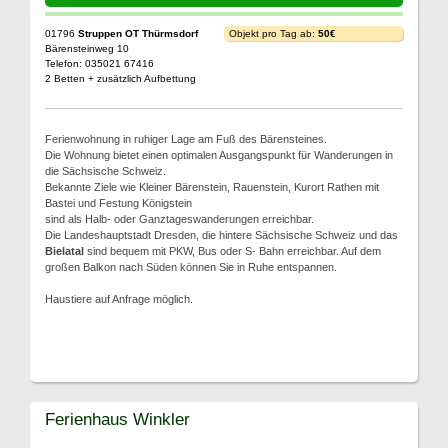
01796
Struppen OT Thürmsdorf
Objekt pro Tag ab:
50€
Bärensteinweg 10
Telefon: 035021 67416
2 Betten + zusätzlich Aufbettung
Ferienwohnung in ruhiger Lage am Fuß des Bärensteines.
Die Wohnung bietet einen optimalen Ausgangspunkt für Wanderungen in
die Sächsische Schweiz.
Bekannte Ziele wie Kleiner Bärenstein, Rauenstein, Kurort Rathen mit
Bastei und Festung Königstein
sind als Halb- oder Ganztageswanderungen erreichbar.
Die Landeshauptstadt Dresden, die hintere Sächsische Schweiz und das
Bielatal
sind bequem mit PKW, Bus oder S- Bahn erreichbar. Auf dem
großen Balkon nach Süden können Sie in Ruhe entspannen.
Haustiere auf Anfrage möglich.
Ferienhaus Winkler