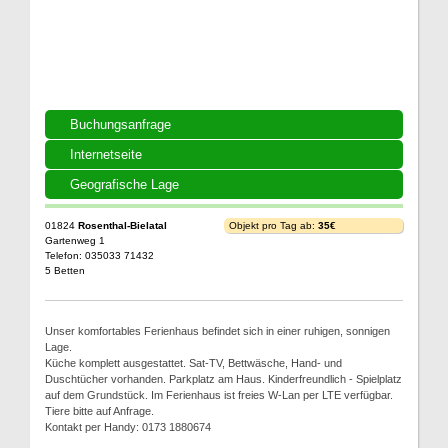
Buchungsanfrage
Internetseite
Geografische Lage
01824
Rosenthal-Bielatal
Objekt pro Tag ab:
35€
Gartenweg 1
Telefon: 035033 71432
5 Betten
Unser komfortables Ferienhaus befindet sich in einer ruhigen, sonnigen
Lage.
Küche komplett ausgestattet. Sat-TV, Bettwäsche, Hand- und
Duschtücher vorhanden. Parkplatz am Haus. Kinderfreundlich - Spielplatz
auf dem Grundstück. Im Ferienhaus ist freies W-Lan per LTE verfügbar.
Tiere bitte auf Anfrage.
Kontakt per Handy: 0173 1880674