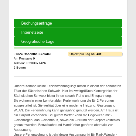
Buchungsanfrage
Internetseite
Geografische Lage
01824
Rosenthal-Bielatal
Objekt pro Tag ab:
45€
Am Poststeig 9
Telefon: 03503371426
2 Betten
Unsere schöne kleine Ferienwohnung liegt mitten in einem der schönsten
Täler der Sächsischen Schweiz. Hier im zweitgrößten Klettergebiet der
Sächsischen Schweiz bietet Ihnen sowohl Ruhe und Entspannung.
Sie wohnen in einer komfortablen Ferienwohnung die für 2 Personen
ausgestattet ist. Sie verfügt über eine moderne Heizung, Gastzugang
WLAN. Die Ferienohnung kann ganzjährig genutzt werden. Am Haus ist
ein Carport vorhanden. Bei gutem Wetter kann die Liegewiese mit 2
Gartenliegen, das Gartenhaus, sowie ein Grill und der Carport kostenlos
genutzt werden. Bettwäsche und Handtücher gehören ebenfalls zur
Ausstattung.
Unsere Ferienwohnung ist ein idealer Ausganspunkt für Rad-,Wander-