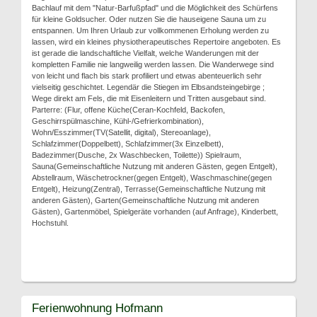
Bachlauf mit dem "Natur-Barfußpfad" und die Möglichkeit des Schürfens
für kleine Goldsucher. Oder nutzen Sie die hauseigene Sauna um zu
entspannen. Um Ihren Urlaub zur vollkommenen Erholung werden zu
lassen, wird ein kleines physiotherapeutisches Repertoire angeboten. Es
ist gerade die landschaftliche Vielfalt, welche Wanderungen mit der
kompletten Familie nie langweilig werden lassen. Die Wanderwege sind
von leicht und flach bis stark profiliert und etwas abenteuerlich sehr
vielseitig geschichtet. Legendär die Stiegen im Elbsandsteingebirge ;
Wege direkt am Fels, die mit Eisenleitern und Tritten ausgebaut sind.
Parterre: (Flur, offene Küche(Ceran-Kochfeld, Backofen,
Geschirrspülmaschine, Kühl-/Gefrierkombination),
Wohn/Esszimmer(TV(Satellit, digital), Stereoanlage),
Schlafzimmer(Doppelbett), Schlafzimmer(3x Einzelbett),
Badezimmer(Dusche, 2x Waschbecken, Toilette)) Spielraum,
Sauna(Gemeinschaftliche Nutzung mit anderen Gästen, gegen Entgelt),
Abstellraum, Wäschetrockner(gegen Entgelt), Waschmaschine(gegen
Entgelt), Heizung(Zentral), Terrasse(Gemeinschaftliche Nutzung mit
anderen Gästen), Garten(Gemeinschaftliche Nutzung mit anderen
Gästen), Gartenmöbel, Spielgeräte vorhanden (auf Anfrage), Kinderbett,
Hochstuhl.
Ferienwohnung Hofmann