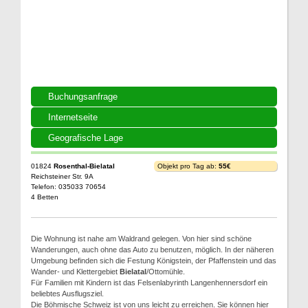
Buchungsanfrage
Internetseite
Geografische Lage
01824
Rosenthal-Bielatal
Objekt pro Tag ab:
55€
Reichsteiner Str. 9A
Telefon: 035033 70654
4 Betten
Die Wohnung ist nahe am Waldrand gelegen. Von hier sind schöne
Wanderungen, auch ohne das Auto zu benutzen, möglich. In der näheren
Umgebung befinden sich die Festung Königstein, der Pfaffenstein und das
Wander- und Klettergebiet
Bielatal
/Ottomühle.
Für Familien mit Kindern ist das Felsenlabyrinth Langenhennersdorf ein
beliebtes Ausflugsziel.
Die Böhmische Schweiz ist von uns leicht zu erreichen. Sie können hier