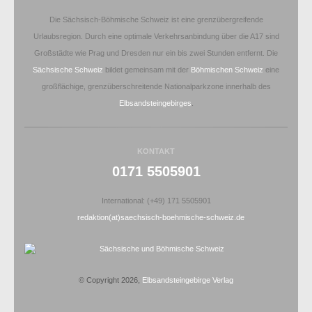
Die Sächsisch-Böhmische Schweiz ist eine grenzübergreifende
Urlaubsregion. Durch eine optimale Verkehrsanbindung über die A17 sind
Großstädte wie Prag und Dresden nur ein bis zwei Stunden entfernt. Die
Sächsische Schweiz
bildet gemeinsam mit der
Böhmischen Schweiz
eine
großflächige, grenzüberschreitende Nationalparkzone innerhalb des
Elbsandsteingebirges
.
KONTAKT
0171 5505901
International: (+49) 171 5505901
redaktion(at)saechsisch-boehmische-schweiz.de
© Copyright 2026,
Elbsandsteingebirge Verlag