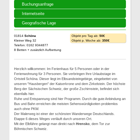
Buchungsanfrage
Internetseite
Geografische Lage
01814
Schöna
Objekt pro Tag ab:
50€
Kleiner Weg 32
Objekt p. Woche ab:
350€
Telefon: 0162 9344877
8 Betten + zusätzlich Aufbettung
Herzlich willkommen: Im Ferienhaus für 5 Personen oder in der
Ferienwohnung für 3 Personen. Sie verbringen Ihre Urlaubstage im
Ortsteil Schöna. Dieser liegt im Elbsandsteingebirge, eingebettet von
unseren "Hausbergen" der Kaiserkrone und dem Zirkelstein. Der höchste
Berg der Sächsischen Schweiz, der große Zschirnstein, befindet sich
ebenfalls hier.
Ruhe und Entspannung sind hier Programm. Durch die gute Anbindung an
Bus und Bahn erreichen die meisten Sehenswürdigkeiten problemlos
auch ohne PKW.
Der Malerweg ist einer der schönsten Wanderwege Deutschlands.
Etappe 6 dieses Weges verläuft durch unseren Ort.
Mit der Elbfähre gelangt man direkt nach
Hrensko
, dem Tor zur
Böhmischen Schweiz.