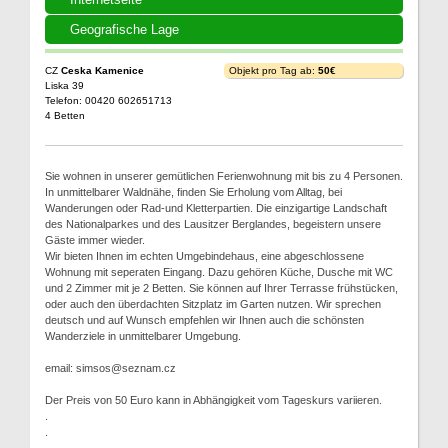
Geografische Lage
CZ
Ceska Kamenice
Objekt pro Tag ab:
50€
Liska 39
Telefon: 00420 602651713
4 Betten
Sie wohnen in unserer gemütlichen Ferienwohnung mit bis zu 4 Personen.
In unmittelbarer Waldnähe, finden Sie Erholung vom Alltag, bei
Wanderungen oder Rad-und Kletterpartien. Die einzigartige Landschaft
des Nationalparkes und des Lausitzer Berglandes, begeistern unsere
Gäste immer wieder.
Wir bieten Ihnen im echten Umgebindehaus, eine abgeschlossene
Wohnung mit seperaten Eingang. Dazu gehören Küche, Dusche mit WC
und 2 Zimmer mit je 2 Betten. Sie können auf Ihrer Terrasse frühstücken,
oder auch den überdachten Sitzplatz im Garten nutzen. Wir sprechen
deutsch und auf Wunsch empfehlen wir Ihnen auch die schönsten
Wanderziele in unmittelbarer Umgebung.
email: simsos@seznam.cz
Der Preis von 50 Euro kann in Abhängigkeit vom Tageskurs variieren.
.
.