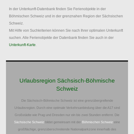
In der Unterkunft-Datenbank finden Sie Ferienobjekte in der
Böhmischen Schweiz und in der grenznahen Region der Sächsischen
Schweiz.
Mit Hilfe von Suchkriterien können Sie nach Ihrer optimalen Unterkunft
suchen. Alle Ferienobjekte der Datenbank finden Sie auch in der
Unterkunft-Karte
.
Urlaubsregion Sächsisch-Böhmische
Schweiz
Die Sächsisch-Böhmische Schweiz ist eine grenzübergreifende
Urlaubsregion. Durch eine optimale Verkehrsanbindung über die A17 sind
Großstädte wie Prag und Dresden nur ein bis zwei Stunden entfernt. Die
Sächsische Schweiz
bildet gemeinsam mit der
Böhmischen Schweiz
eine
großflächige, grenzüberschreitende Nationalparkzone innerhalb des