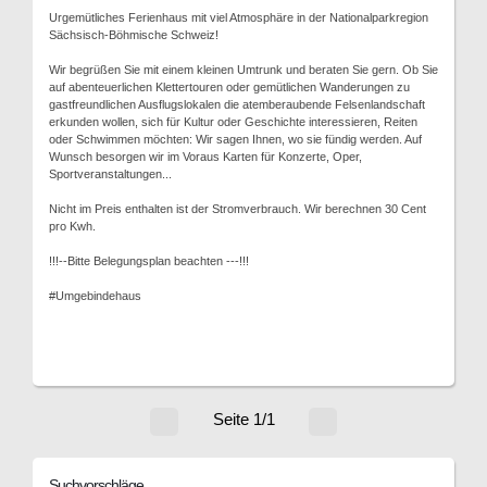
Urgemütliches Ferienhaus mit viel Atmosphäre in der Nationalparkregion
Sächsisch-Böhmische Schweiz!
Wir begrüßen Sie mit einem kleinen Umtrunk und beraten Sie gern. Ob Sie
auf abenteuerlichen Klettertouren oder gemütlichen Wanderungen zu
gastfreundlichen Ausflugslokalen die atemberaubende Felsenlandschaft
erkunden wollen, sich für Kultur oder Geschichte interessieren, Reiten
oder Schwimmen möchten: Wir sagen Ihnen, wo sie fündig werden. Auf
Wunsch besorgen wir im Voraus Karten für Konzerte, Oper,
Sportveranstaltungen...
Nicht im Preis enthalten ist der Stromverbrauch. Wir berechnen 30 Cent
pro Kwh.
!!!--Bitte Belegungsplan beachten ---!!!
#Umgebindehaus
Seite 1/1
Suchvorschläge