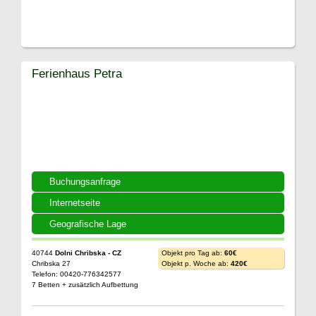
Ferienhaus Petra
Buchungsanfrage
Internetseite
Geografische Lage
40744
Dolni Chribska - CZ
Objekt pro Tag ab:
60€
Chribska 27
Objekt p. Woche ab:
420€
Telefon: 00420-776342577
7 Betten + zusätzlich Aufbettung