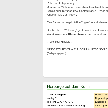
Ruhe und Entspannung.
Unsere vier Wohnungen sind alle unterschiedlich g
Balkon oder Terrasse bzw. Gästeterrasse. Unser gr
Kindern Platz zum Toben.
Eine Sauna und regelmäßige Yoga-Kurse sind ein Ang
Der berühmte "Malerweg" geht unweit des Hauses v
Wanderwege und
Klettersteige
in der Gegend warte
!!! wichtiger Hinweis !!!
MINDESTAUFENTHALT IN DER HAUPTSAISON 5 NÄCH
(Belegungsplan).
Herberge auf dem Kulm
01796
Struppen
Person pro
Weißig 7b
Doppelzi. p
Telefon: 0177 4737272
Einzelzi. p
40 Betten + zusätzlich Aufbettung
Objekt pro