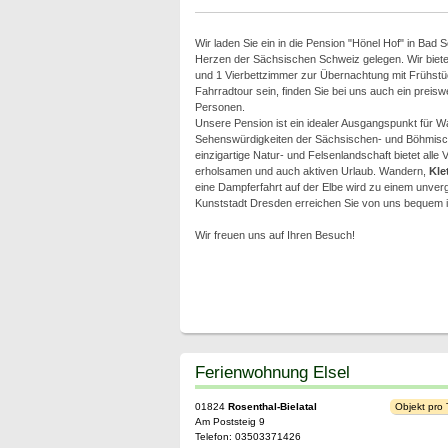
Wir laden Sie ein in die Pension "Hönel Hof" in Bad
Herzen der Sächsischen Schweiz gelegen. Wir biet
und 1 Vierbettzimmer zur Übernachtung mit Frühstück
Fahrradtour sein, finden Sie bei uns auch ein preiswe
Personen.
Unsere Pension ist ein idealer Ausgangspunkt für W
Sehenswürdigkeiten der Sächsischen- und Böhmisc
einzigartige Natur- und Felsenlandschaft bietet alle
erholsamen und auch aktiven Urlaub. Wandern,
Kle
eine Dampferfahrt auf der Elbe wird zu einem unverg
Kunststadt Dresden erreichen Sie von uns bequem i
Wir freuen uns auf Ihren Besuch!
Ferienwohnung Elsel
01824
Rosenthal-Bielatal
Objekt pro
Am Poststeig 9
Telefon: 03503371426