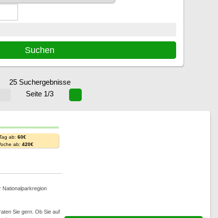
25 Suchergebnisse
Seite 1/3
 Tag ab:
60€
Woche ab:
420€
r Nationalparkregion
aten Sie gern. Ob Sie auf