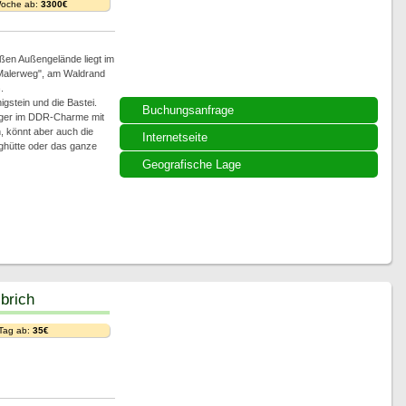
Woche ab:
3300€
ßen Außengelände liegt im
"Malerweg", am Waldrand
n
.
igstein und die Bastei.
Buchungsanfrage
lager im DDR-Charme mit
 könnt aber auch die
Internetseite
rghütte oder das ganze
Geografische Lage
brich
 Tag ab:
35€