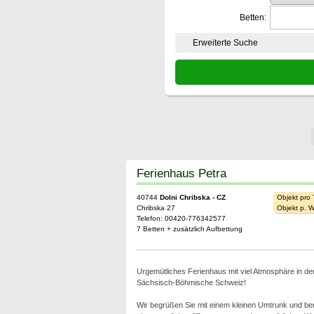
Betten:
Erweiterte Suche
Ferienhaus Petra
40744
Dolni Chribska - CZ
Objekt pro
Chribska 27
Objekt p. 
Telefon: 00420-776342577
7 Betten + zusätzlich Aufbettung
Urgemütliches Ferienhaus mit viel Atmosphäre in de
Sächsisch-Böhmische Schweiz!
Wir begrüßen Sie mit einem kleinen Umtrunk und ber