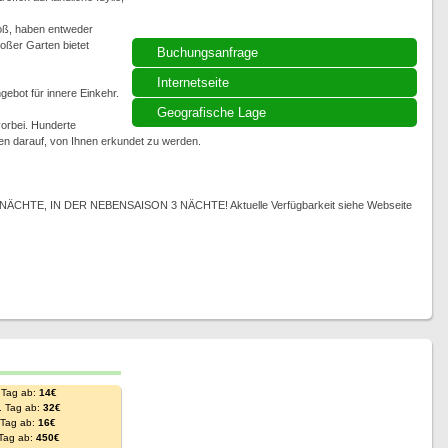
roß, haben entweder
oßer Garten bietet
Buchungsanfrage
Internetseite
ebot für innere Einkehr.
Geografische Lage
orbei. Hunderte
n darauf, von Ihnen erkundet zu werden.
TE, IN DER NEBENSAISON 3 NÄCHTE! Aktuelle Verfügbarkeit siehe Webseite
 Tag ab:
14€
. Tag ab:
32€
. Tag ab:
16€
 Tag ab:
450€