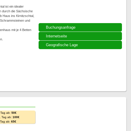
al ist ein idealer
n durch die Sächsische
Haus ins Kirnitzschtal,
n Schrammsteinen und
Buchungsanfrage
enhaus mit je 4 Betten
Internetseite
n.
Geografische Lage
 Tag ab:
50€
. Tag ab:
100€
. Tag ab:
65€