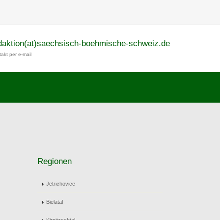
daktion(at)saechsisch-boehmische-schweiz.de
akt per e-mail
Regionen
Jetrichovice
Bielatal