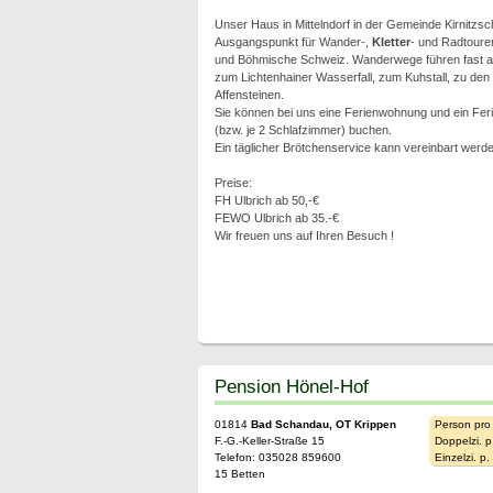
Unser Haus in Mittelndorf in der Gemeinde Kirnitzscht
Ausgangspunkt für Wander-,
Kletter
- und Radtoure
und Böhmische Schweiz. Wanderwege führen fast ab 
zum Lichtenhainer Wasserfall, zum Kuhstall, zu de
Affensteinen.
Sie können bei uns eine Ferienwohnung und ein Feri
(bzw. je 2 Schlafzimmer) buchen.
Ein täglicher Brötchenservice kann vereinbart werde
Preise:
FH Ulbrich ab 50,-€
FEWO Ulbrich ab 35.-€
Wir freuen uns auf Ihren Besuch !
Pension Hönel-Hof
01814
Bad Schandau, OT Krippen
Person pro
F.-G.-Keller-Straße 15
Doppelzi. p
Telefon: 035028 859600
Einzelzi. p
15 Betten