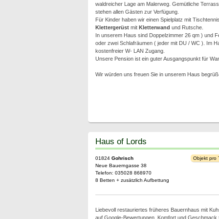
waldreicher Lage am Malerweg. Gemütliche Terrassen
stehen allen Gästen zur Verfügung.
Für Kinder haben wir einen Spielplatz mit Tischtenn
Klettergerüst
mit
Kletterwand
und Rutsche.
In unserem Haus sind Doppelzimmer 26 qm ) und F
oder zwei Schlafräumen ( jeder mit DU / WC ). Im Ha
kostenfreier W- LAN Zugang.
Unsere Pension ist ein guter Ausgangspunkt für Wa
Wir würden uns freuen Sie in unserem Haus begrüß
Haus of Lords
01824
Gohrisch
Objekt pro
Neue Bauerngasse 38
Telefon: 035028 868970
8 Betten + zusätzlich Aufbettung
Liebevoll restauriertes früheres Bauernhaus mit Kuhs
auf Google-Bewertungen, Komfort und Geschmack tref