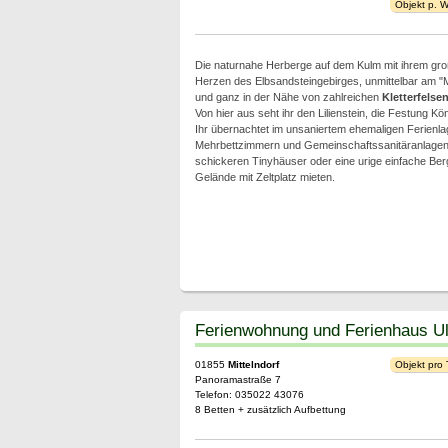
Objekt p. 
Die naturnahe Herberge auf dem Kulm mit ihrem gro
Herzen des Elbsandsteingebirges, unmittelbar am 
und ganz in der Nähe von zahlreichen
Kletterfelse
Von hier aus seht ihr den Lilienstein, die Festung Kön
Ihr übernachtet im unsaniertem ehemaligen Ferien
Mehrbettzimmern und Gemeinschaftssanitäranlagen,
schickeren Tinyhäuser oder eine urige einfache Be
Gelände mit Zeltplatz mieten.
Ferienwohnung und Ferienhaus Ul
01855
Mittelndorf
Objekt pro
Panoramastraße 7
Telefon: 035022 43076
8 Betten + zusätzlich Aufbettung