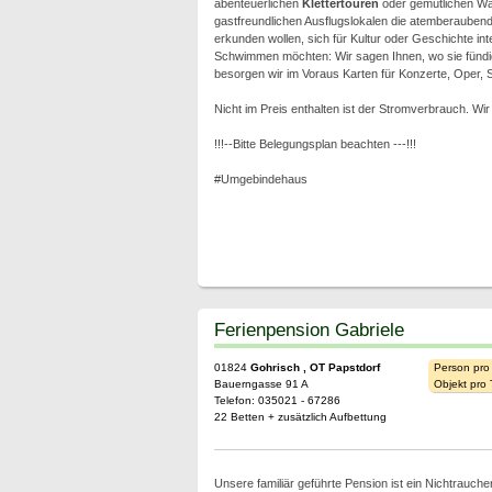
abenteuerlichen
Klettertouren
oder gemütlichen W
gastfreundlichen Ausflugslokalen die atemberauben
erkunden wollen, sich für Kultur oder Geschichte int
Schwimmen möchten: Wir sagen Ihnen, wo sie fünd
besorgen wir im Voraus Karten für Konzerte, Oper, S
Nicht im Preis enthalten ist der Stromverbrauch. W
!!!--Bitte Belegungsplan beachten ---!!!
#Umgebindehaus
Ferienpension Gabriele
01824
Gohrisch , OT Papstdorf
Person pro
Bauerngasse 91 A
Objekt pro
Telefon: 035021 - 67286
22 Betten + zusätzlich Aufbettung
Unsere familiär geführte Pension ist ein Nichtrauche