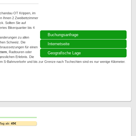
 Schandau OT Krippen, im
en Ihnen 2 Zweibettzimmer
. Sollten Sie auf
rtes Bikerquartier bis 4
Buchungsanfrage
anderungen zu allen
hen Schweiz. Die
Internetseite
 Voraussetzungen für einen
ttern
, Radtouren oder
Geografische Lage
esslichen Erlebnis. Die
m S-Bahnverkehr und bis zur Grenze nach Tschechien sind es nur wenige Kilometer.
 Tag ab:
45€