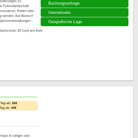
anderungen zu
Buchungsanfrage
de Felsenlandschaft
eressieren, Reiten oder
Internetseite
ig werden. Auf Wunsch
portveranstaltungen...
Geografische Lage
ir berechnen 30 Cent pro Kwh.
 Tag ab:
26€
 Tag ab:
44€
rhaus in ruhiger und