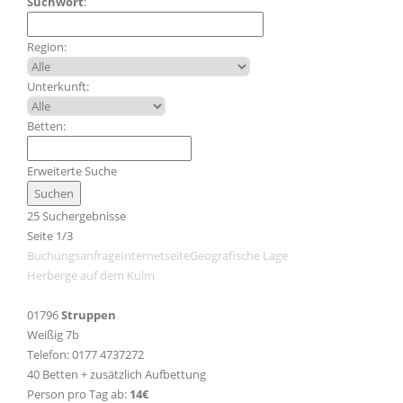
Suchwort
:
Region:
Unterkunft:
Betten:
Erweiterte Suche
25 Suchergebnisse
Seite 1/3
Buchungsanfrage
Internetseite
Geografische Lage
Herberge auf dem Kulm
01796
Struppen
Weißig 7b
Telefon: 0177 4737272
40 Betten + zusätzlich Aufbettung
Person pro Tag ab:
14€