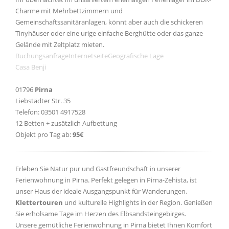
Charme mit Mehrbettzimmern und
Gemeinschaftssanitäranlagen, könnt aber auch die schickeren
Tinyhäuser oder eine urige einfache Berghütte oder das ganze
Gelände mit Zeltplatz mieten.
Buchungsanfrage
Internetseite
Geografische Lage
Casa Benji
01796
Pirna
Liebstädter Str. 35
Telefon: 03501 4917528
12 Betten + zusätzlich Aufbettung
Objekt pro Tag ab:
95€
Erleben Sie Natur pur und Gastfreundschaft in unserer
Ferienwohnung in Pirna. Perfekt gelegen in Pirna-Zehista, ist
unser Haus der ideale Ausgangspunkt für Wanderungen,
Klettertouren
und kulturelle Highlights in der Region. Genießen
Sie erholsame Tage im Herzen des Elbsandsteingebirges.
Unsere gemütliche Ferienwohnung in Pirna bietet Ihnen Komfort