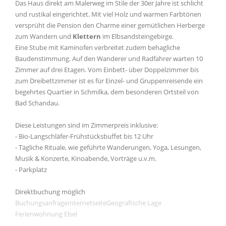
Das Haus direkt am Malerweg im Stile der 30er Jahre ist schlicht
und rustikal eingerichtet. Mit viel Holz und warmen Farbtönen
versprüht die Pension den Charme einer gemütlichen Herberge
zum Wandern und
Klettern
im Elbsandsteingebirge.
Eine Stube mit Kaminofen verbreitet zudem behagliche
Baudenstimmung. Auf den Wanderer und Radfahrer warten 10
Zimmer auf drei Etagen. Vom Einbett- über Doppelzimmer bis
zum Dreibettzimmer ist es für Einzel- und Gruppenreisende ein
begehrtes Quartier in Schmilka, dem besonderen Ortsteil von
Bad Schandau.
Diese Leistungen sind im Zimmerpreis inklusive:
- Bio-Langschläfer-Frühstücksbuffet bis 12 Uhr
- Tägliche Rituale, wie geführte Wanderungen, Yoga, Lesungen,
Musik & Konzerte, Kinoabende, Vorträge u.v.m.
- Parkplatz
Direktbuchung möglich
Buchungsanfrage
Internetseite
Geografische Lage
Ferienwohnung Elsel