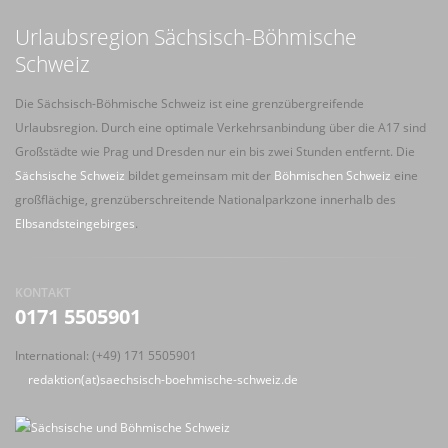
Urlaubsregion Sächsisch-Böhmische
Schweiz
Die Sächsisch-Böhmische Schweiz ist eine grenzübergreifende
Urlaubsregion. Durch eine optimale Verkehrsanbindung über die A17 sind
Großstädte wie Prag und Dresden nur ein bis zwei Stunden entfernt. Die
Sächsische Schweiz
bildet gemeinsam mit der
Böhmischen Schweiz
eine
großflächige, grenzüberschreitende Nationalparkzone innerhalb des
Elbsandsteingebirges
.
KONTAKT
0171 5505901
International: (+49) 171 5505901
redaktion(at)saechsisch-boehmische-schweiz.de