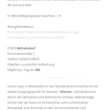
30 Cent pro Kwh.
!!!--Bitte Belegungsplan beachten ---!!!
#Umgebindehaus
Buchungsanfrage
Internetseite
Geografische Lage
Ferienwohnung und Ferienhaus Ulbrich
01855
Mittelndorf
Panoramastraße 7
Telefon: 035022 43076
8 Betten + zusätzlich Aufbettung
Objekt pro Tag ab:
35€
Unser Haus in Mittelndorf in der Gemeinde Kirnitzschtal ist ein
idealer Ausgangspunkt für Wander-,
Kletter
- und Radtouren
durch die Sächsische und Böhmische Schweiz. Wanderwege
führen fast ab Haus ins Kirnitzschtal, zum Lichtenhainer
Wasserfall, zum Kuhstall, zu den Schrammsteinen und