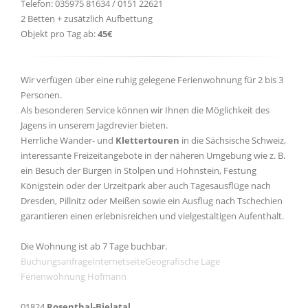
Telefon: 035975 81634 / 0151 22621
2 Betten + zusätzlich Aufbettung
Objekt pro Tag ab:
45€
Wir verfügen über eine ruhig gelegene Ferienwohnung für 2 bis 3
Personen.
Als besonderen Service können wir Ihnen die Möglichkeit des
Jagens in unserem Jagdrevier bieten.
Herrliche Wander- und
Klettertouren
in die Sächsische Schweiz,
interessante Freizeitangebote in der näheren Umgebung wie z. B.
ein Besuch der Burgen in Stolpen und Hohnstein, Festung
Königstein oder der Urzeitpark aber auch Tagesausflüge nach
Dresden, Pillnitz oder Meißen sowie ein Ausflug nach Tschechien
garantieren einen erlebnisreichen und vielgestaltigen Aufenthalt.
Die Wohnung ist ab 7 Tage buchbar.
Buchungsanfrage
Internetseite
Geografische Lage
Ferienwohnung Hofmann
01824
Rosenthal-Bielatal