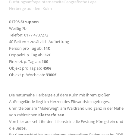
Buchungsanfrage
Internetseite
Geografische Lage
Herberge auf dem Kulm
01796
Struppen
Weißig 7b
Telefon: 0177 4737272
40 Betten + zusätzlich Aufbettung
Person pro Tag ab:
14€
Doppelzi. p. Tag ab:
32€
Einzelzi. p. Tag ab:
16€
Objekt pro Tag ab:
450€
Objekt p. Woche ab:
3300€
Die naturnahe Herberge auf dem Kulm mit ihrem großen
Außengelände liegt im Herzen des Elbsandsteingebirges,
unmittelbar am "Malerweg", am Waldrand und ganz in der Nähe
von zahlreichen
Kletterfelsen
.
Von hier aus seht ihr den Lilienstein, die Festung Königstein und
die Bastei.
Ihr übernachtet im unsaniertem ehemaligen Ferienlager im DDR-