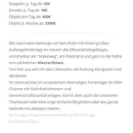
Doppelzi. p. Tag ab:
32€
Einzelzi. p. Tag ab:
16€
Objekt pro Tag ab:
450€
Objekt p. Woche ab:
3300€
Die naturnahe Herberge auf dem Kulm mit ihrem großen
Außengelände liegt im Herzen des Elbsandsteingebirges,
unmittelbar am "Malerweg", am Waldrand und ganz in der Nähe
von zahlreichen
Kletterfelsen
.
Von hier aus seht ihr den Lilienstein, die Festung Königstein und
die Bastei.
Ihr übernachtet im unsaniertem ehemaligen Ferienlager im DDR-
Charme mit Mehrbettzimmern und
Gemeinschaftssanitäranlagen, könnt aber auch die schickeren
Tinyhäuser oder eine urige einfache Berghütte oder das ganze
Gelände mit Zeltplatz mieten.
Buchungsanfrage
Internetseite
Geografische Lage
Ferienhaus Petra