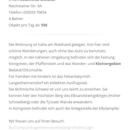
Reichsteiner Str. 9A
Telefon: 035033 70654
4 Betten
Objekt pro Tag ab:
55€
Die Wohnung ist nahe am Waldrand gelegen. Von hier sind
schöne Wanderungen, auch ohne das Auto zu benutzen,
möglich. In der näheren Umgebung befinden sich die Festung
Königstein, der Pfaffenstein und das Wander- und
Klettergebiet
Bielatal/Ottomühle.
Für Familien mit Kindern ist das Felsenlabyrinth
Langenhennersdorf ein beliebtes Ausflugsziel.
Die Böhmische Schweiz ist von uns leicht zu erreichen. Sie
können hier den höchsten Berg des Elbsandsteingebirges (Hoher
Schneeberg) oder die Tyssaer Wände erwandern.
In Königstein befindet sich auch die Anlegestelle der Elbdampfer.
Wir freuen uns auf Ihren Besuch.
Buchungsanfrage
Internetseite
Geografische Lage