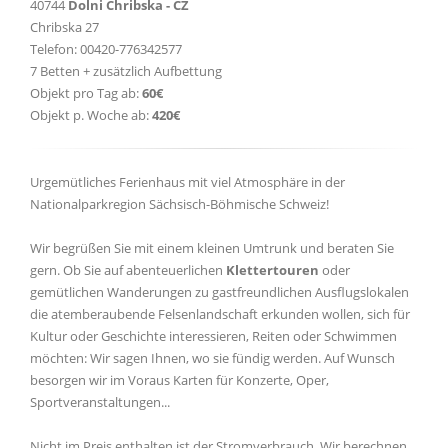
40744
Dolni Chribska - CZ
Chribska 27
Telefon: 00420-776342577
7 Betten + zusätzlich Aufbettung
Objekt pro Tag ab:
60€
Objekt p. Woche ab:
420€
Urgemütliches Ferienhaus mit viel Atmosphäre in der
Nationalparkregion Sächsisch-Böhmische Schweiz!
Wir begrüßen Sie mit einem kleinen Umtrunk und beraten Sie
gern. Ob Sie auf abenteuerlichen
Klettertouren
oder
gemütlichen Wanderungen zu gastfreundlichen Ausflugslokalen
die atemberaubende Felsenlandschaft erkunden wollen, sich für
Kultur oder Geschichte interessieren, Reiten oder Schwimmen
möchten: Wir sagen Ihnen, wo sie fündig werden. Auf Wunsch
besorgen wir im Voraus Karten für Konzerte, Oper,
Sportveranstaltungen...
Nicht im Preis enthalten ist der Stromverbrauch. Wir berechnen