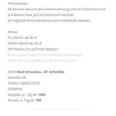
Affensteinen.
Sie können bei uns eine Ferienwohnung und ein Ferienhaus mit
je 4 Betten (bzw. je 2 Schlafzimmer) buchen.
Ein täglicher Brötchenservice kann vereinbart werden.
Preise:
FH Ulbrich ab 50,-€
FEWO Ulbrich ab 35.-€
Wir freuen uns auf Ihren Besuch !
Buchungsanfrage
Internetseite
Geografische Lage
Hotel Pension und BergHaus "Rauschenstein"
01814
Bad Schandau, OT Schmilka
Schmilka 30
Telefon: 035022 9130
20 Betten
Doppelzi. p. Tag ab:
108€
Einzelzi. p. Tag ab:
78€