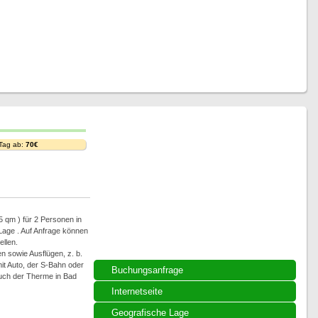
 Tag ab:
70€
5 qm ) für 2 Personen in
 Lage . Auf Anfrage können
ellen.
n sowie Ausflügen, z. b.
t Auto, der S-Bahn oder
Buchungsanfrage
such der Therme in Bad
Internetseite
Geografische Lage