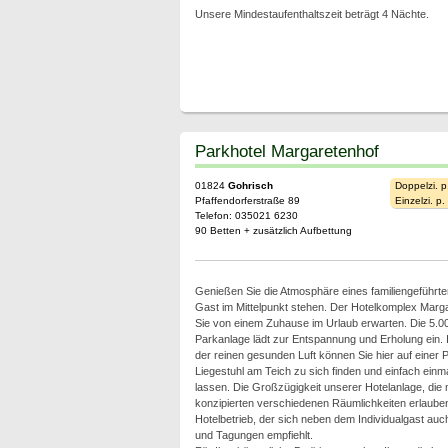
Unsere Mindestaufenthaltszeit beträgt 4 Nächte.
Parkhotel Margaretenhof
01824
Gohrisch
Doppelzi. p
Pfaffendorferstraße 89
Einzelzi. p
Telefon: 035021 6230
90 Betten + zusätzlich Aufbettung
Genießen Sie die Atmosphäre eines familiengeführten
Gast im Mittelpunkt stehen. Der Hotelkomplex Margar
Sie von einem Zuhause im Urlaub erwarten. Die 5.0
Parkanlage lädt zur Entspannung und Erholung ein. 
der reinen gesunden Luft können Sie hier auf einer 
Liegestuhl am Teich zu sich finden und einfach einm
lassen. Die Großzügigkeit unserer Hotelanlage, die 
konzipierten verschiedenen Räumlichkeiten erlaub
Hotelbetrieb, der sich neben dem Individualgast au
und Tagungen empfiehlt.