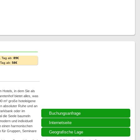
. Tag ab:
89€
. Tag ab:
58€
 Hotels, in dem Sie als
etenhof bietet alles, was
00 m² große hoteleigene
In absoluter Ruhe und an
Parkbank oder im
Buchungsanfrage
al die Seele baumeln
modern und individuell
Internetseite
en einen harmonischen
ch für Gruppen, Seminare
Geografische Lage