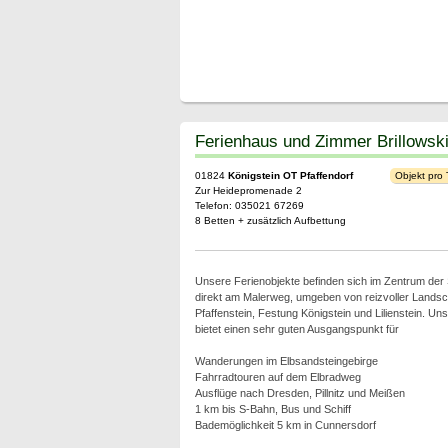
Ferienhaus und Zimmer Brillowsk
01824
Königstein OT Pfaffendorf
Objekt pro
Zur Heidepromenade 2
Telefon: 035021 67269
8 Betten + zusätzlich Aufbettung
Unsere Ferienobjekte befinden sich im Zentrum der
direkt am Malerweg, umgeben von reizvoller Landsc
Pfaffenstein, Festung Königstein und Lilienstein. Un
bietet einen sehr guten Ausgangspunkt für
Wanderungen im Elbsandsteingebirge
Fahrradtouren auf dem Elbradweg
Ausflüge nach Dresden, Pillnitz und Meißen
1 km bis S-Bahn, Bus und Schiff
Bademöglichkeit 5 km in Cunnersdorf