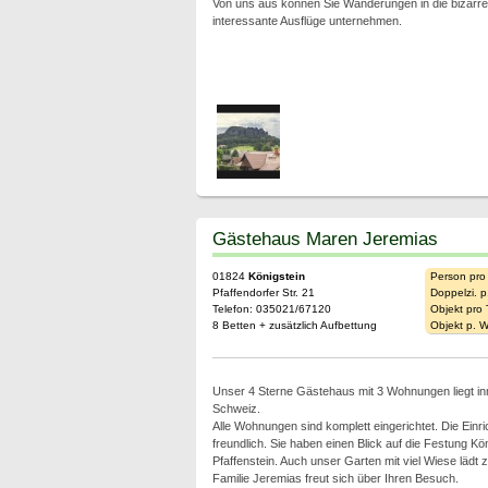
Von uns aus können Sie Wanderungen in die bizarre 
interessante Ausflüge unternehmen.
Gästehaus Maren Jeremias
01824
Königstein
Person pro
Pfaffendorfer Str. 21
Doppelzi. p
Telefon: 035021/67120
Objekt pro
8 Betten + zusätzlich Aufbettung
Objekt p. 
Unser 4 Sterne Gästehaus mit 3 Wohnungen liegt in
Schweiz.
Alle Wohnungen sind komplett eingerichtet. Die Einric
freundlich. Sie haben einen Blick auf die Festung Kö
Pfaffenstein. Auch unser Garten mit viel Wiese lädt
Familie Jeremias freut sich über Ihren Besuch.