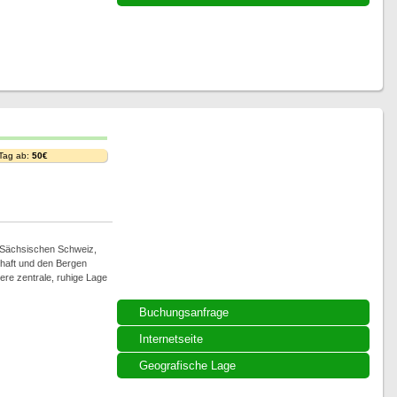
i
 Tag ab:
50€
 Sächsischen Schweiz,
haft und den Bergen
sere zentrale, ruhige Lage
Buchungsanfrage
Internetseite
Geografische Lage