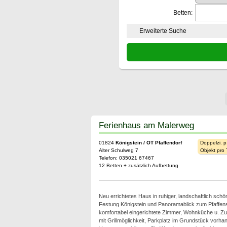
Betten:
Erweiterte Suche
Ferienhaus am Malerweg
01824
Königstein / OT Pfaffendorf
Doppelzi. p
Alter Schulweg 7
Objekt pro
Telefon: 035021 67467
12 Betten + zusätzlich Aufbettung
Neu errichtetes Haus in ruhiger, landschaftlich schö
Festung Königstein und Panoramablick zum Pfaffen
komfortabel eingerichtete Zimmer, Wohnküche u. Zu
mit Grillmöglichkeit, Parkplatz im Grundstück vorha