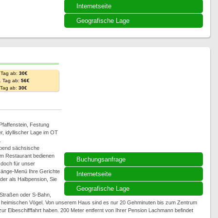
Internetseite
Geografische Lage
 Tag ab:
30€
. Tag ab:
56€
. Tag ab:
30€
faffenstein, Festung
r, idyllischer Lage im OT
.
Abend sächsische
m Restaurant bedienen
Buchungsanfrage
 doch für unser
-Gänge-Menü Ihre Gerichte
Internetseite
der als Halbpension, Sie
Geografische Lage
 Straßen oder S-Bahn,
 heimischen Vögel. Von unserem Haus sind es nur 20 Gehminuten bis zum Zentrum
ur Elbeschifffahrt haben. 200 Meter entfernt von Ihrer Pension Lachmann befindet