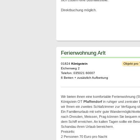
sich zudem eine Bushaltestelle.
Direktbuchung möglich.
Ferienwohnung Arlt
01824
Königstein
Objekt pro
Eichenweg 2
Telefon: 035021 60007
6 Betten + zusätzlich Aufbettung
Wir bieten ihnen eine komfortable Ferienwohnung (5
Königstein OT
Pfaffendorf
in ruhiger und zentraler
wir Ihnen ein zweites Schlafzimmer zur Verfügung st
Ein Familienurlaub mit sehr gute Wandermöglichkeite
nach Dresden, Meissen, Prag können Sie bequem mi
dem Schiff erreichen. An kalten Tagen sollte ein Be
Schandau ihren Urlaub bereichern.
Preisinfo:
2 Personen 70 Euro pro Nacht