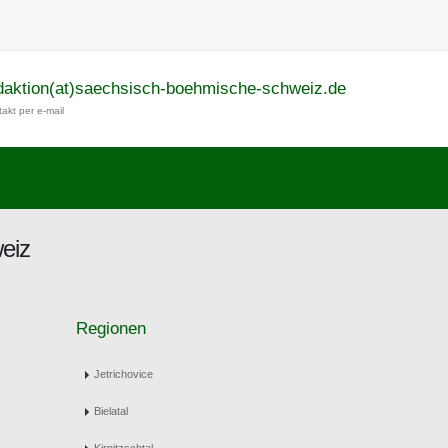
daktion(at)saechsisch-boehmische-schweiz.de
akt per e-mail
eiz
Regionen
Jetrichovice
Bielatal