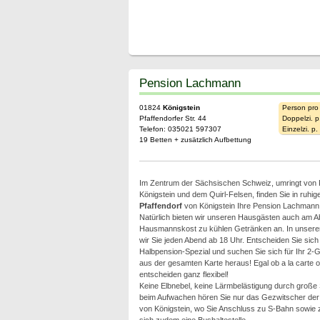
Pension Lachmann
01824
Königstein
Person pro
Pfaffendorfer Str. 44
Doppelzi. p
Telefon: 035021 597307
Einzelzi. p
19 Betten + zusätzlich Aufbettung
Im Zentrum der Sächsischen Schweiz, umringt von P
Königstein und dem Quirl-Felsen, finden Sie in ruhige
Pfaffendorf
von Königstein Ihre Pension Lachmann
Natürlich bieten wir unseren Hausgästen auch am 
Hausmannskost zu kühlen Getränken an. In unsere
wir Sie jeden Abend ab 18 Uhr. Entscheiden Sie sich
Halbpension-Spezial und suchen Sie sich für Ihr 2
aus der gesamten Karte heraus! Egal ob a la carte o
entscheiden ganz flexibel!
Keine Elbnebel, keine Lärmbelästigung durch große
beim Aufwachen hören Sie nur das Gezwitscher der
von Königstein, wo Sie Anschluss zu S-Bahn sowie z