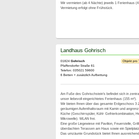
Wir vermieten (ab 4 Nächte) jeweils 1 Ferienhaus 
Vermietung erfolgt ohne Frühstück.
Landhaus Gohrisch
01824
Gohrisch
Objekt pro
Pfaffendorfer Straße 61
Telefon: 035021 59600
6 Betten + zusätzlich Aufbettung
Am Fuße des Gohrischstein's befindet sich in zentra
unser liebevoll eingerichtetes Ferienhaus (155 m²).
Wir bieten Ihnen über das gesamte Erdgeschoss 3 
geräumigen Aufenthaltsraum mit Kamin und angrenze
Küche (Geschirrspüler, Kühl- Gefrierkombination, H
Mikrowelle). WLAN frei.
Eine große Liegewiese mit Pavilion, Feuerstelle, Grill
überdachten Terassen am Haus sowie ein Spielplatz
Das umzäunte Grundstück bietet Ihnen ausreichend