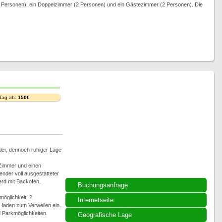
(4 Personen), ein Doppelzimmer (2 Personen) und ein Gästezimmer (2 Personen). Die
 Tag ab:
150€
ler, dennoch ruhiger Lage
Zimmer und einen
nder voll ausgestatteter
erd mit Backofen,
Buchungsanfrage
möglichkeit, 2
Internetseite
 laden zum Verweilen ein.
 Parkmöglichkeiten.
Geografische Lage