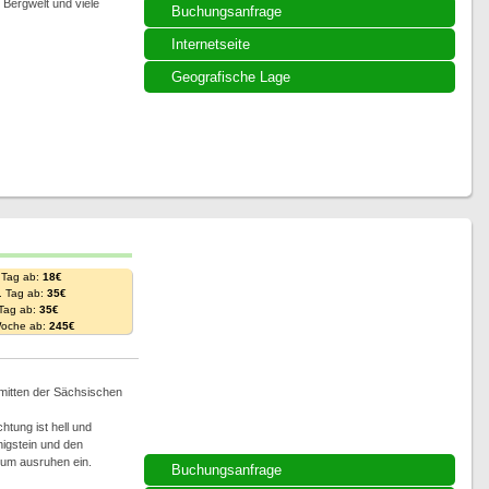
Bergwelt und viele
Buchungsanfrage
Internetseite
Geografische Lage
 Tag ab:
18€
. Tag ab:
35€
 Tag ab:
35€
Woche ab:
245€
mitten der Sächsischen
htung ist hell und
nigstein und den
 zum ausruhen ein.
Buchungsanfrage