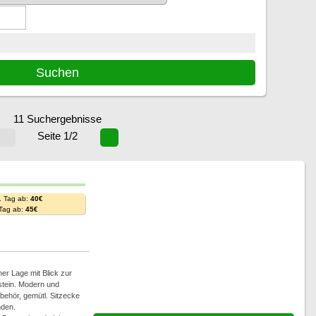
11 Suchergebnisse
Seite 1/2
. Tag ab:
40€
 Tag ab:
45€
ner Lage mit Blick zur
stein. Modern und
behör, gemütl. Sitzecke
nden.