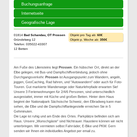
Buchungsanfrage
Internetseite
Geografische Lage
01814
Bad Schandau, OT Prossen
Objekt pro Tag ab:
60€
Gründelweg 12
Objekt p. Woche ab:
350€
Telefon: 035022-43307
12 Betten
Am Fuße des Liliensteins liegt
Prossen
. Ein hübscher Ort, direkt an der
Elbe gelegen, mit Bus-und Dampfschiffverbindung, jedoch ohne
Durchgangsverkehr.
Prossen
ist Ausgangspunkt zum Wandern, angeln,
joggen, GeoCaching, Rad fahren, und "Autowandern" oder auch für Foto-
Touren. Gut markierte Wanderwege oder Naturlehrpfade erwarten Sie!
Unsere 3 Ferienwohnungen für 2/4/6 Personen, sind unterschiedlich
ausgestattet, immer mit Küche und großen Betten. Hinter dem Haus
beginnt der Nationalpark Sächsische Schweiz, den Elbradweg kann man
sehen, die Elbe und die Dampfschiffanlegestelle erreichen Sie in 5
Gehminuten.
Die Lage ist ruhig und am Ende des Ortes. Parkplätze befinden sich am
Haus. Unsere „Wunschgäste“ sind Nichtrauer. Haustiere können wir nicht
unterbringen. Wir vermieten selbst Fahrräder, E-Bike und PKW. Gern
senden wir Ihnen ein individuelles Angebot per email zu.