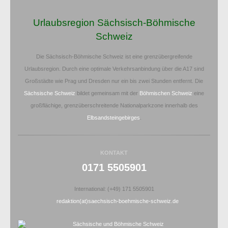
Urlaubsregion Sächsisch-Böhmische
Schweiz
Die Sächsisch-Böhmische Schweiz ist eine grenzübergreifende
Urlaubsregion. Durch eine optimale Verkehrsanbindung über die A17 sind
Großstädte wie Prag und Dresden nur ein bis zwei Stunden entfernt. Die
Sächsische Schweiz
bildet gemeinsam mit der
Böhmischen Schweiz
eine
großflächige, grenzüberschreitende Nationalparkzone innerhalb des
Elbsandsteingebirges
.
KONTAKT
0171 5505901
International: (+49) 171 5505901
redaktion(at)saechsisch-boehmische-schweiz.de