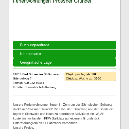
Ferienwohnungen 'Prossner Gründel'
Buchungsanfrage
Internetseite
Geografische Lage
01814
Bad Schandau Stt Prossen
Objekt pro Tag ab:
50€
Gründelweg 7
Objekt p. Woche ab:
350€
Telefon: 035022 40444
8 Betten + zusätzlich Aufbettung
Unsere Ferienwohnungen liegen im Zentrum der Sächsischen Schweiz
direkt im "Prossner Gründel" Die Elbe, der Elbradweg und der Sandstein
liegen in Sichtweite und laden zu sportlichen Aktivitäten ein. WLAN
kostenlos vorhanden. PKW Stellplatz auf eigenem Grundstück.
Unterstellmöglichkeit für Fahrräder vorhanden.
Unsere Preise: