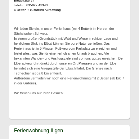
Bergstraße 24
Telefon: 035022 43343
4 Betten + zusätzlich Aufbettung
Wir laden Sie ein, in unser Ferienhaus (mit 4 Betten) im Herzen der
Sächsischen Schweiz.
In einem großen Grundstück mit Wald und Wiese in ruhiger Lage und
herrlichem Blick ins Elbtal können Sie pure Natur genießen. Das
Ferienhaus ist in 5 Minuten Fußweg vom Parkplatz zu erreichen und
bietet alles, was Sie für einen erholsamen Urlaub brauchen. Alle
bekannten Wander- und Ausflugsziele sind von uns gut zu erreichen. Der
Elberadweg führt direkt durch unseren Ort
Prossen
und an der Elbe
befindet sich eine Anlegestelle der Elbschiffahrt. Die Grenze nach
Tschechien ist ca.8 km entfernt.
Außerdem vermieten wir noch eine Ferienwohnung mit 2 Betten (ab Bild 7
in der Gallerie).
Wir freuen uns auf Ihren Besuch!
Ferienwohnung Illgen