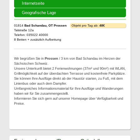
Internetseite
Geografische Lage
01814
Bad Schandau, OT Prossen
Objekt pro Tag ab:
48€
Talstraße 12a
Telefon: 035022 40000
8 Betten + zusätzlich Aufbettung
Wir begrüßen Sie in
Prossen
/ 3 km von Bad Schandau im Herzen der
Sächsischen Schweiz.
Unsere Unterkunft bietet 2 Ferienwohnungen (37m² und 90m²) mit WLAN,
Grillmöglichkeit auf der überdachten Terrasse und kostenfreie Parkplätze.
Sie können Ihre Ausflüge direkt ab der Haustür starten, zu Fuß, mit dem
Linienbus oder auch dem Dampfer.
Umfangreiches Informationsmaterial für Ihre Ausflüge und Wanderungen
haben wir für Sie zusammengestellt.
Informieren Sie sich gern auf unserer Homepage über Verfügbarkeit und
Preise.