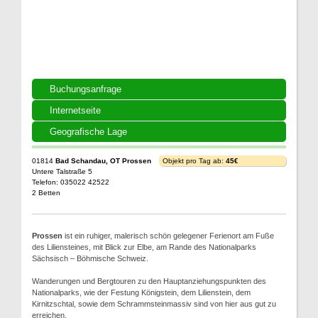
Buchungsanfrage
Internetseite
Geografische Lage
01814
Bad Schandau, OT Prossen
Objekt pro Tag ab:
45€
Untere Talstraße 5
Telefon: 035022 42522
2 Betten
Prossen
ist ein ruhiger, malerisch schön gelegener Ferienort am Fuße
des Liliensteines, mit Blick zur Elbe, am Rande des Nationalparks
Sächsisch – Böhmische Schweiz.
Wanderungen und Bergtouren zu den Hauptanziehungspunkten des
Nationalparks, wie der Festung Königstein, dem Lilienstein, dem
Kirnitzschtal, sowie dem Schrammsteinmassiv sind von hier aus gut zu
erreichen.