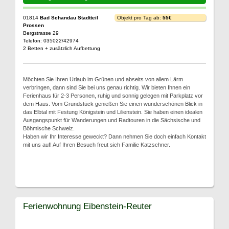
01814
Bad Schandau Stadtteil
Objekt pro Tag ab:
55€
Prossen
Bergstrasse 29
Telefon: 035022/42974
2 Betten + zusätzlich Aufbettung
Möchten Sie Ihren Urlaub im Grünen und abseits von allem Lärm
verbringen, dann sind Sie bei uns genau richtig. Wir bieten Ihnen ein
Ferienhaus für 2-3 Personen, ruhig und sonnig gelegen mit Parkplatz vor
dem Haus. Vom Grundstück genießen Sie einen wunderschönen Blick in
das Elbtal mit Festung Königstein und Lilienstein. Sie haben einen idealen
Ausgangspunkt für Wanderungen und Radtouren in die Sächsische und
Böhmische Schweiz.
Haben wir Ihr Interesse geweckt? Dann nehmen Sie doch einfach Kontakt
mit uns auf! Auf Ihren Besuch freut sich Familie Katzschner.
Ferienwohnung Eibenstein-Reuter