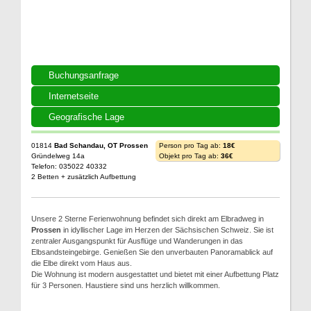
Buchungsanfrage
Internetseite
Geografische Lage
01814
Bad Schandau, OT Prossen
Person pro Tag ab:
18€
Gründelweg 14a
Objekt pro Tag ab:
36€
Telefon: 035022 40332
2 Betten + zusätzlich Aufbettung
Unsere 2 Sterne Ferienwohnung befindet sich direkt am Elbradweg in
Prossen
in idyllischer Lage im Herzen der Sächsischen Schweiz. Sie ist
zentraler Ausgangspunkt für Ausflüge und Wanderungen in das
Elbsandsteingebirge. Genießen Sie den unverbauten Panoramablick auf
die Elbe direkt vom Haus aus.
Die Wohnung ist modern ausgestattet und bietet mit einer Aufbettung Platz
für 3 Personen. Haustiere sind uns herzlich willkommen.