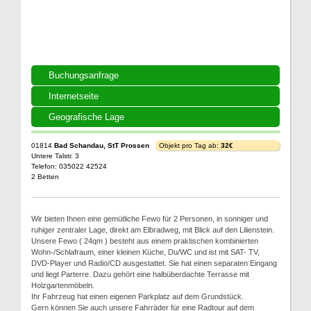
Buchungsanfrage
Internetseite
Geografische Lage
01814
Bad Schandau, StT Prossen
Objekt pro Tag ab:
32€
Untere Talstr. 3
Telefon: 035022 42524
2 Betten
Wir bieten Ihnen eine gemütliche Fewo für 2 Personen, in sonniger und
ruhiger zentraler Lage, direkt am Elbradweg, mit Blick auf den Lilienstein.
Unsere Fewo ( 24qm ) besteht aus einem praktischen kombinierten
Wohn-/Schlafraum, einer kleinen Küche, Du/WC und ist mit SAT- TV,
DVD-Player und Radio/CD ausgestattet. Sie hat einen separaten Eingang
und liegt Parterre. Dazu gehört eine halbüberdachte Terrasse mit
Holzgartenmöbeln.
Ihr Fahrzeug hat einen eigenen Parkplatz auf dem Grundstück.
Gern können Sie auch unsere Fahrräder für eine Radtour auf dem