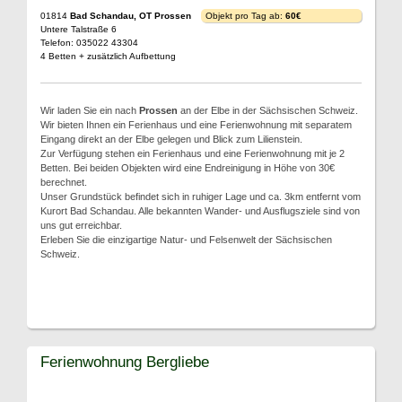
01814
Bad Schandau, OT Prossen
Objekt pro Tag ab:
60€
Untere Talstraße 6
Telefon: 035022 43304
4 Betten + zusätzlich Aufbettung
Wir laden Sie ein nach
Prossen
an der Elbe in der Sächsischen Schweiz.
Wir bieten Ihnen ein Ferienhaus und eine Ferienwohnung mit separatem
Eingang direkt an der Elbe gelegen und Blick zum Lilienstein.
Zur Verfügung stehen ein Ferienhaus und eine Ferienwohnung mit je 2
Betten. Bei beiden Objekten wird eine Endreinigung in Höhe von 30€
berechnet.
Unser Grundstück befindet sich in ruhiger Lage und ca. 3km entfernt vom
Kurort Bad Schandau. Alle bekannten Wander- und Ausflugsziele sind von
uns gut erreichbar.
Erleben Sie die einzigartige Natur- und Felsenwelt der Sächsischen
Schweiz.
Ferienwohnung Bergliebe