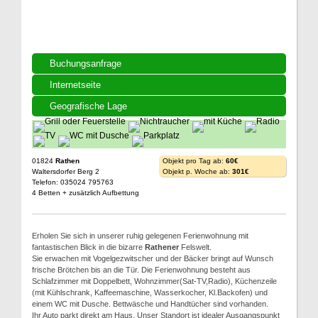
Buchungsanfrage
Internetseite
Geografische Lage
01824
Rathen
Objekt pro Tag ab:
60€
Waltersdorfer Berg 2
Objekt p. Woche ab:
301€
Telefon: 035024 795763
4 Betten + zusätzlich Aufbettung
Erholen Sie sich in unserer ruhig gelegenen Ferienwohnung mit
fantastischen Blick in die bizarre
Rathener
Felswelt.
Sie erwachen mit Vogelgezwitscher und der Bäcker bringt auf Wunsch
frische Brötchen bis an die Tür. Die Ferienwohnung besteht aus
Schlafzimmer mit Doppelbett, Wohnzimmer(Sat-TV,Radio), Küchenzeile
(mit Kühlschrank, Kaffeemaschine, Wasserkocher, Kl.Backofen) und
einem WC mit Dusche. Bettwäsche und Handtücher sind vorhanden.
Ihr Auto parkt direkt am Haus. Unser Standort ist idealer Ausgangspunkt