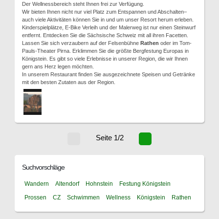
Der Wellnessbereich steht Ihnen frei zur Verfügung.
Wir bieten Ihnen nicht nur viel Platz zum Entspannen und Abschalten–
auch viele Aktivitäten können Sie in und um unser Resort herum erleben.
Kinderspielplätze, E-Bike Verleih und der Malerweg ist nur einen Steinwurf
entfernt. Entdecken Sie die Sächsische Schweiz mit all ihren Facetten.
Lassen Sie sich verzaubern auf der Felsenbühne
Rathen
oder im Tom-
Pauls-Theater Pirna. Erklimmen Sie die größte Bergfestung Europas in
Königstein. Es gibt so viele Erlebnisse in unserer Region, die wir Ihnen
gern ans Herz legen möchten.
In unserem Restaurant finden Sie ausgezeichnete Speisen und Getränke
mit den besten Zutaten aus der Region.
Seite 1/2
Suchvorschläge
Wandern
Altendorf
Hohnstein
Festung Königstein
Prossen
CZ
Schwimmen
Wellness
Königstein
Rathen