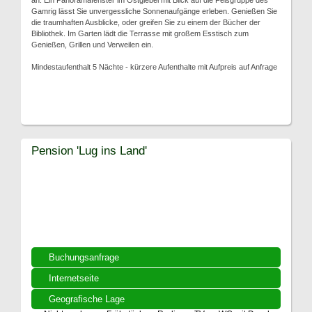
an. Ein Panoramafenster im Ostgiebel mit Blick auf die Felsgruppe des
Gamrig lässt Sie unvergessliche Sonnenaufgänge erleben. Genießen Sie
die traumhaften Ausblicke, oder greifen Sie zu einem der Bücher der
Bibliothek. Im Garten lädt die Terrasse mit großem Esstisch zum
Genießen, Grillen und Verweilen ein.
Mindestaufenthalt 5 Nächte - kürzere Aufenthalte mit Aufpreis auf Anfrage
Pension 'Lug ins Land'
Buchungsanfrage
Internetseite
Geografische Lage