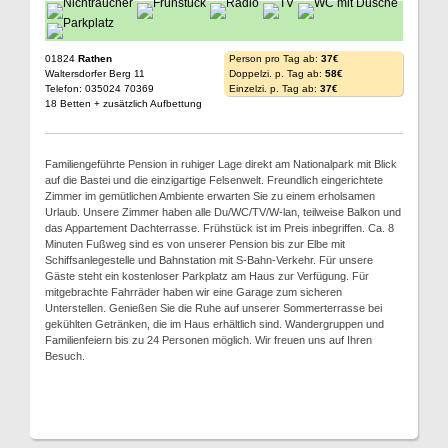
01824
Rathen
Person pro Tag ab:
37€
Waltersdorfer Berg 11
Doppelzi. p. Tag ab:
58€
Telefon: 035024 70369
Einzelzi. p. Tag ab:
37€
18 Betten + zusätzlich Aufbettung
Familiengeführte Pension in ruhiger Lage direkt am Nationalpark mit Blick
auf die Bastei und die einzigartige Felsenwelt. Freundlich eingerichtete
Zimmer im gemütlichen Ambiente erwarten Sie zu einem erholsamen
Urlaub. Unsere Zimmer haben alle Du/WC/TV/W-lan, teilweise Balkon und
das Appartement Dachterrasse. Frühstück ist im Preis inbegriffen. Ca. 8
Minuten Fußweg sind es von unserer Pension bis zur Elbe mit
Schiffsanlegestelle und Bahnstation mit S-Bahn-Verkehr. Für unsere
Gäste steht ein kostenloser Parkplatz am Haus zur Verfügung. Für
mitgebrachte Fahrräder haben wir eine Garage zum sicheren
Unterstellen. Genießen Sie die Ruhe auf unserer Sommerterrasse bei
gekühlten Getränken, die im Haus erhältlich sind. Wandergruppen und
Familienfeiern bis zu 24 Personen möglich. Wir freuen uns auf Ihren
Besuch.