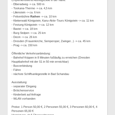
Empfehlenswerte Ausflugsziele in der Nähe:
- Elberadweg -> ca. 500 m
- Toskana-Therme -> ca. 4,5 km
- Lilienstein -> ca. 6 km
- Felsenbühne
Rathen
-> ca. 10 km
- Kletterwald Königstein; Kanu-Aktiv-Tours Königstein -> ca. 11 km
- Festung Königstein -> ca. 12 km
- Bastei -> ca. 18 km
- Burg Stolpen -> ca. 25 km
- Decin -> ca. 26 km
- Dresden (Frauenkirche, Semperoper, Zwinger...) -> ca. 45 km
- Prag -> ca. 150 km
Öffentliche Verkehrsanbindung:
- Bahnhof Krippen in 8 Minuten fußläufig zu erreichen (Dresden
Hauptbahnhof mit der S1 in 50 min erreichbar)
- Busverbindung
- Fähre
- nächste Schiffsanlegestelle in Bad Schandau
Ausstattung:
- separater Eingang
- Brötchenservice
- Kinderbett auf Anfrage
- WLAN vorhanden
Preise: 1 Person 50,00 €, 2 Personen 55,00 €, 3 Personen 60,00 €, 4
Personen 65,00 €