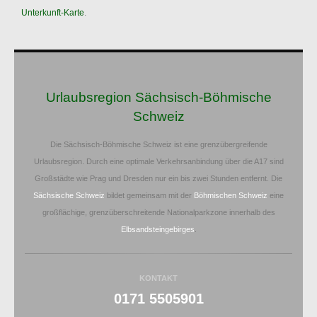
Unterkunft-Karte
.
Urlaubsregion Sächsisch-Böhmische
Schweiz
Die Sächsisch-Böhmische Schweiz ist eine grenzübergreifende
Urlaubsregion. Durch eine optimale Verkehrsanbindung über die A17 sind
Großstädte wie Prag und Dresden nur ein bis zwei Stunden entfernt. Die
Sächsische Schweiz
bildet gemeinsam mit der
Böhmischen Schweiz
eine
großflächige, grenzüberschreitende Nationalparkzone innerhalb des
Elbsandsteingebirges
.
KONTAKT
0171 5505901