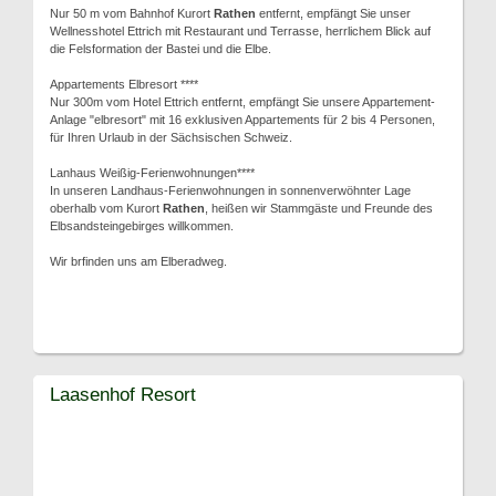
Nur 50 m vom Bahnhof Kurort
Rathen
entfernt, empfängt Sie unser
Wellnesshotel Ettrich mit Restaurant und Terrasse, herrlichem Blick auf
die Felsformation der Bastei und die Elbe.
Appartements Elbresort ****
Nur 300m vom Hotel Ettrich entfernt, empfängt Sie unsere Appartement-
Anlage "elbresort" mit 16 exklusiven Appartements für 2 bis 4 Personen,
für Ihren Urlaub in der Sächsischen Schweiz.
Lanhaus Weißig-Ferienwohnungen****
In unseren Landhaus-Ferienwohnungen in sonnenverwöhnter Lage
oberhalb vom Kurort
Rathen
, heißen wir Stammgäste und Freunde des
Elbsandsteingebirges willkommen.
Wir brfinden uns am Elberadweg.
Laasenhof Resort