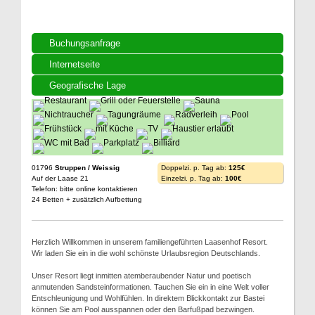
Buchungsanfrage
Internetseite
Geografische Lage
01796
Struppen / Weissig
Doppelzi. p. Tag ab:
125€
Auf der Laase 21
Einzelzi. p. Tag ab:
100€
Telefon: bitte online kontaktieren
24 Betten + zusätzlich Aufbettung
Herzlich Willkommen in unserem familiengeführten Laasenhof Resort.
Wir laden Sie ein in die wohl schönste Urlaubsregion Deutschlands.
Unser Resort liegt inmitten atemberaubender Natur und poetisch
anmutenden Sandsteinformationen. Tauchen Sie ein in eine Welt voller
Entschleunigung und Wohlfühlen. In direktem Blickkontakt zur Bastei
können Sie am Pool ausspannen oder den Barfußpad bezwingen.