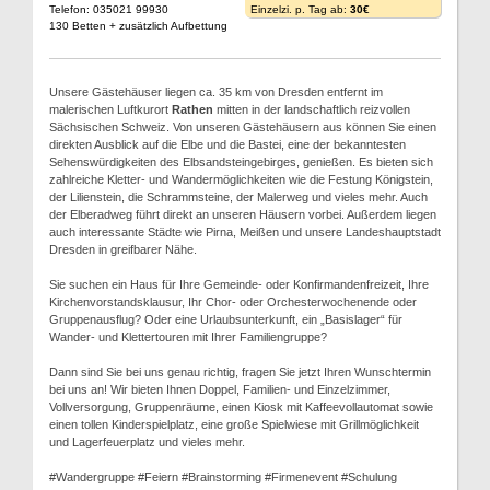
Telefon: 035021 99930
Einzelzi. p. Tag ab:
30€
130 Betten + zusätzlich Aufbettung
Unsere Gästehäuser liegen ca. 35 km von Dresden entfernt im
malerischen Luftkurort
Rathen
mitten in der landschaftlich reizvollen
Sächsischen Schweiz. Von unseren Gästehäusern aus können Sie einen
direkten Ausblick auf die Elbe und die Bastei, eine der bekanntesten
Sehenswürdigkeiten des Elbsandsteingebirges, genießen. Es bieten sich
zahlreiche Kletter- und Wandermöglichkeiten wie die Festung Königstein,
der Lilienstein, die Schrammsteine, der Malerweg und vieles mehr. Auch
der Elberadweg führt direkt an unseren Häusern vorbei. Außerdem liegen
auch interessante Städte wie Pirna, Meißen und unsere Landeshauptstadt
Dresden in greifbarer Nähe.
Sie suchen ein Haus für Ihre Gemeinde- oder Konfirmandenfreizeit, Ihre
Kirchenvorstandsklausur, Ihr Chor- oder Orchesterwochenende oder
Gruppenausflug? Oder eine Urlaubsunterkunft, ein „Basislager“ für
Wander- und Klettertouren mit Ihrer Familiengruppe?
Dann sind Sie bei uns genau richtig, fragen Sie jetzt Ihren Wunschtermin
bei uns an! Wir bieten Ihnen Doppel, Familien- und Einzelzimmer,
Vollversorgung, Gruppenräume, einen Kiosk mit Kaffeevollautomat sowie
einen tollen Kinderspielplatz, eine große Spielwiese mit Grillmöglichkeit
und Lagerfeuerplatz und vieles mehr.
#Wandergruppe #Feiern #Brainstorming #Firmenevent #Schulung