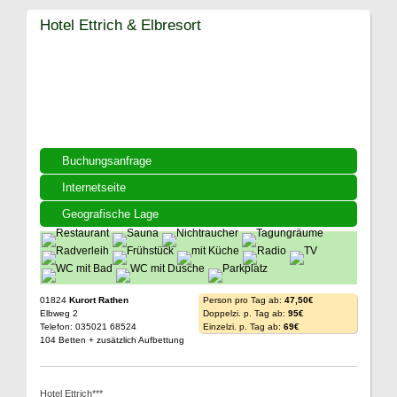
Hotel Ettrich & Elbresort
Buchungsanfrage
Internetseite
Geografische Lage
01824
Kurort Rathen
Person pro Tag ab:
47,50€
Elbweg 2
Doppelzi. p. Tag ab:
95€
Telefon: 035021 68524
Einzelzi. p. Tag ab:
69€
104 Betten + zusätzlich Aufbettung
Hotel Ettrich***