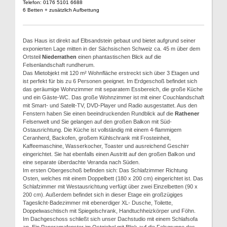
Telefon: 0176 5101 6688
6 Betten + zusätzlich Aufbettung
Das Haus ist direkt auf Elbsandstein gebaut und bietet aufgrund seiner
exponierten Lage mitten in der Sächsischen Schweiz ca. 45 m über dem
Ortsteil
Niederrathen
einen phantastischen Blick auf die
Felsenlandschaft rundherum.
Das Mietobjekt mit 120 m² Wohnfläche erstreckt sich über 3 Etagen und
ist perfekt für bis zu 6 Personen geeignet. Im Erdgeschoß befindet sich
das geräumige Wohnzimmer mit separatem Essbereich, die große Küche
und ein Gäste-WC. Das große Wohnzimmer ist mit einer Couchlandschaft
mit Smart- und Satelit-TV, DVD-Player und Radio ausgestattet. Aus den
Fenstern haben Sie einen beeindruckenden Rundblick auf die
Rathener
Felsenwelt und Sie gelangen auf den großen Balkon mit Süd-
Ostausrichtung. Die Küche ist vollständig mit einem 4-flammigem
Ceranherd, Backofen, großem Kühlschrank mit Frosteinheit,
Kaffeemaschine, Wasserkocher, Toaster und ausreichend Geschirr
eingerichtet. Sie hat ebenfalls einen Austritt auf den großen Balkon und
eine separate überdachte Veranda nach Süden.
Im ersten Obergeschoß befinden sich: Das Schlafzimmer Richtung
Osten, welches mit einem Doppelbett (180 x 200 cm) eingerichtet ist. Das
Schlafzimmer mit Westausrichtung verfügt über zwei Einzelbetten (90 x
200 cm). Außerdem befindet sich in dieser Etage ein großzügiges
Tageslicht-Badezimmer mit ebenerdiger XL- Dusche, Toilette,
Doppelwaschtisch mit Spiegelschrank, Handtuchheizkörper und Föhn.
Im Dachgeschoss schließt sich unser Dachstudio mit einem Schlafsofa