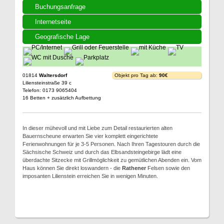
Buchungsanfrage
Internetseite
Geografische Lage
01814
Waltersdorf
Objekt pro Tag ab:
90€
Liliensteinstraße 39 c
Telefon: 0173 9065404
16 Betten + zusätzlich Aufbettung
In dieser mühevoll und mit Liebe zum Detail restaurierten alten
Bauernscheune erwarten Sie vier komplett eingerichtete
Ferienwohnungen für je 3-5 Personen. Nach Ihren Tagestouren durch die
Sächsische Schweiz und durch das Elbsandsteingebirge lädt eine
überdachte Sitzecke mit Grillmöglichkeit zu gemütlichen Abenden ein. Vom
Haus können Sie direkt loswandern - die
Rathener
Felsen sowie den
imposanten Lilienstein erreichen Sie in wenigen Minuten.