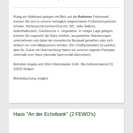
Ruhig am Waldrand gelegen mit Blick auf die
Rathener
Felsenwelt,
können Sie sich in unserer behaglich eingerichteten Frühstückspension
erholen. Nichtraucherzimmer(Dusche, WC, teilw. Balkon),
Aufenthaltsraum, Gästeküche u. Liegewiese. In ruhiger Lage gelegen,
können Sie ungestört die Natur erleben, ausgedehnte Wanderungen
unternehmen und dabei die romantische Bergwelt genießen oder sich
einfach nur vom Alltagsstress erholen. Der Ort(Basteiseite!) ist autofrei,
aber für Gäste mit Übernachtung haben wir unseren eigenen Parkplatz
unterhalb vom Haus (deshalb Sperrschild übersehen).
Betreiber Angela und Ulrich Kleinstäuber GbR- Bischofswerdaerstr.31
01833 Stolpen
#Direktbuchung möglich
Haus "An der Echobank" (2 FEWO's)