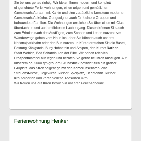
Sie bei uns genau richtig. Wir bieten Ihnen modern und komplett
eingerichtete Ferienwohnungen, einen urigen und gemütlichen
Gemeinschaftsraum mit Kamin und eine zusätzliche komplette moderne
Gemeinschaftsküche. Gut geeignet auch für kleinere Gruppen und
befreundete Familien. Die Wohnungen erreichen Sie über einen mit Glas
überdachten und auch möblierten Laubengang. Diesen können Sie auch
zum Erholen nach den Ausflügen, zum Sonnen und Lesen nutzen uvm.
Wanderwege gehen vom Haus los, aber Sie können auch unsere
Nationalparkbahn oder den Bus nutzen. In Kürze erreichen Sie die Bastei,
Festung Königstein, Burg Hohnstein und Stolpen, den Kurort
Rathen
,
Stadt Wehlen, Bad Schandau an der Elbe. Wir haben reichlich
Prospektmaterial ausliegen und beraten Sie gerne bei Ihren Ausflügen. Auf
unserem ca. 5000 qm großem Grundstück befindet sich ein großer
Grillplatz, das Streichelgehege mit den Kamerunschafen, eine
Streuobstwiese, Liegewiese, kleiner Spielplatz, Tischtennis, kleiner
Kräutergarten und verschiedene Teesorten uvm.
Wir freuen uns auf Ihren Besuch in unserer Ferienscheune.
Ferienwohnung Henker