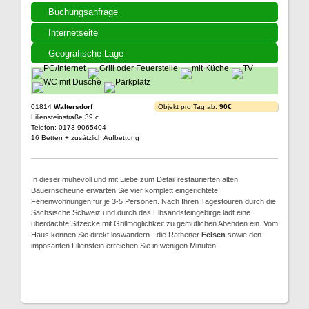
Buchungsanfrage
Internetseite
Geografische Lage
01814
Waltersdorf
Objekt pro Tag ab:
90€
Liliensteinstraße 39 c
Telefon: 0173 9065404
16 Betten + zusätzlich Aufbettung
In dieser mühevoll und mit Liebe zum Detail restaurierten alten
Bauernscheune erwarten Sie vier komplett eingerichtete
Ferienwohnungen für je 3-5 Personen. Nach Ihren Tagestouren durch die
Sächsische Schweiz und durch das Elbsandsteingebirge lädt eine
überdachte Sitzecke mit Grillmöglichkeit zu gemütlichen Abenden ein. Vom
Haus können Sie direkt loswandern - die Rathener
Felsen
sowie den
imposanten Lilienstein erreichen Sie in wenigen Minuten.