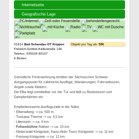
Internetseite
Geografische Lage
01814
Bad Schandau OT Krippen
Objekt pro Tag ab:
55€
Friedrich-Gottlob-Kellerstraße 14b
Telefon: 035028 80107
4 Betten
Gemütliche Ferienwohnung inmitten der Sächsischen Schweiz-
Ausgangspunkt für zahlreiche Ausflüge, Wanderungen, Fahrradtouren,
Angeln sowie Klettern.
Die Elbe liegt unmittelbar vor der Tür und lädt zu Bootstouren und
Dampferfahrten ein.
Empfehlenswerte Ausflugsziele in der Nähe:
- Elberadweg -> ca. 500 m
- Toskana-Therme -> ca. 4,5 km
- Lilienstein -> ca. 6 km
-
Felsenbühne
Rathen -> ca. 10 km
- Kletterwald Königstein; Kanu-Aktiv-Tours Königstein -> ca. 11 km
- Festung Königstein -> ca. 12 km