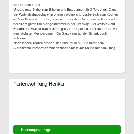
Steinbrecherstube:
Unsere gute Stube zum Erholen und Entspannen für 3 Personen. Ganz
viel Wohlfühlatmosphäre im offenen Wohn- und Essbereich zum Kochen
& Genießen in der Küche, beim ins Feuer des Gussofens schauen oder
bei einem guten Buch eingemummelt in der Lesekoje. Bei Weitblick auf
Felsen
und Wälder träumt ihr im großen Doppelbett unter dem Dach von
den nächsten Wanderungen. Ein Gast kann auf der Schlafcouch
schlafen.
Nach langen Touren erholen sich eure müden Füße unter dem
Sternhimmel im warmen Waschzuber oder in der Sauna auf dem Hang.
Ferienwohnung Henker
Buchungsanfrage