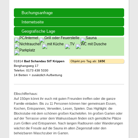
Buchungsanfrage
Internetseite
Geografische Lage
01814
Bad Schandau StT Krippen
Objekt pro Tag ab:
165€
Berghangweg 17
Telefon: 0173 438 5330
14 Betten + zusätzlich Aufbettung
Elbschifferhaus:
Auf 150qm könnt ihr euch mit guten Freunden treffen oder die ganze
Familie einladen. Bis zu 11 Personen können hier gemeinsam Essen,
Kochen, Entspannen, Verweilen, Lesen, Spielen. Das Highlight: die
Blockstube mit dem schönen großen Kachelofen. Im großen Garten oder
auf der Terrasse unter dem Walnussbaum finden sich gemütliche Plätze
zum Grillen und Entspannen. Nach langen Radtouren oder Wanderungen
wächst die Freude auf die Sauna im alten Ziegenstall oder den
beheizbaren Waschzuber im Garten.