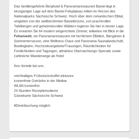
Das familiengeführte Berghotel & Panoramarestaurant Bastei liegt in
einzigartiger Lage auf dem Bastei-Felsplateau mitten im Herzen des
Nationalparks Sächsische Schweiz. Hoch über dem romantischen Elbtal,
umgeben von der weltberühmten Basteibrücke, von prachtvollen
Tafelbergen und geheimnisvollen Wäldern logieren Sie hier in bester Lage.
Es erwarten Sie 64 modern eingerichtete Zimmer, teilweise mit Blick in die
Felsenwelt
, ein Panoramarestaurant mit herrlichem Elbblick, Biergärten &
Sommerterrassen, eine Wellness-Oase und Panorama-Saunalandschaft,
Bowlingbahn, Hochzeitsangebote/Trauungen, Räumlichkeiten für
Festlichkeiten und Tagungen, attraktive Übernachtungs-Specials sowie
zahlreiche Wanderwege ab Hotel.
Ihre Vorteile bei uns:
reichhaltiges Frühstücksbuffet inklusive
kostenfreie Getränke in der Minibar
WLAN kostenfrei
24 Stunden Rezeptionsdienst
Gästekarte Sächsische Schweiz
#Direktbuchung möglich