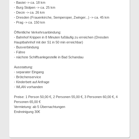
- Bastei -> ca. 18 km
- Burg Stolpen -> ca. 25 km
- Decin -> ca. 26 km
- Dresden (Frauenkirche, Semperoper, Zwinger...) -> ca. 45 km
- Prag -> ca. 150 km
Öffentliche Verkehrsanbindung:
- Bahnhof Krippen in 8 Minuten fußläufig zu erreichen (Dresden
Hauptbahnhof mit der S1 in 50 min erreichbar)
- Busverbindung
- Fähre
- nächste Schiffsanlegestelle in Bad Schandau
Ausstattung:
- separater Eingang
- Brötchenservice
- Kinderbett auf Anfrage
- WLAN vorhanden
Preise: 1 Person 50,00 €, 2 Personen 55,00 €, 3 Personen 60,00 €, 4
Personen 65,00 €
Vermietung: ab 5 Übernachtungen
Endreinigung 30€