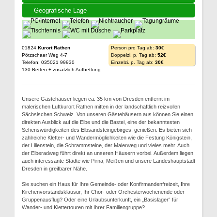
Geografische Lage
01824
Kurort Rathen
Person pro Tag ab:
30€
Pötzschaer Weg 4-7
Doppelzi. p. Tag ab:
52€
Telefon: 035021 99930
Einzelzi. p. Tag ab:
30€
130 Betten + zusätzlich Aufbettung
Unsere Gästehäuser liegen ca. 35 km von Dresden entfernt im
malerischen Luftkurort Rathen mitten in der landschaftlich reizvollen
Sächsischen Schweiz. Von unseren Gästehäusern aus können Sie einen
direkten Ausblick auf die Elbe und die Bastei, eine der bekanntesten
Sehenswürdigkeiten des Elbsandsteingebirges, genießen. Es bieten sich
zahlreiche Kletter- und Wandermöglichkeiten wie die Festung Königstein,
der Lilienstein, die Schrammsteine, der Malerweg und vieles mehr. Auch
der Elberadweg führt direkt an unseren Häusern vorbei. Außerdem liegen
auch interessante Städte wie Pirna, Meißen und unsere Landeshauptstadt
Dresden in greifbarer Nähe.
Sie suchen ein Haus für Ihre Gemeinde- oder Konfirmandenfreizeit, Ihre
Kirchenvorstandsklausur, Ihr Chor- oder Orchesterwochenende oder
Gruppenausflug? Oder eine Urlaubsunterkunft, ein „Basislager“ für
Wander- und Klettertouren mit Ihrer Familiengruppe?