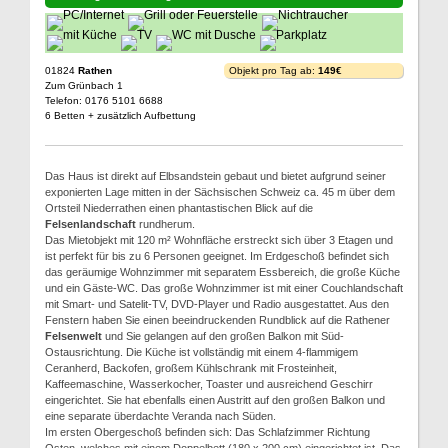
01824
Rathen
Objekt pro Tag ab:
149€
Zum Grünbach 1
Telefon: 0176 5101 6688
6 Betten + zusätzlich Aufbettung
Das Haus ist direkt auf Elbsandstein gebaut und bietet aufgrund seiner
exponierten Lage mitten in der Sächsischen Schweiz ca. 45 m über dem
Ortsteil Niederrathen einen phantastischen Blick auf die
Felsenlandschaft
rundherum.
Das Mietobjekt mit 120 m² Wohnfläche erstreckt sich über 3 Etagen und
ist perfekt für bis zu 6 Personen geeignet. Im Erdgeschoß befindet sich
das geräumige Wohnzimmer mit separatem Essbereich, die große Küche
und ein Gäste-WC. Das große Wohnzimmer ist mit einer Couchlandschaft
mit Smart- und Satelit-TV, DVD-Player und Radio ausgestattet. Aus den
Fenstern haben Sie einen beeindruckenden Rundblick auf die Rathener
Felsenwelt
und Sie gelangen auf den großen Balkon mit Süd-
Ostausrichtung. Die Küche ist vollständig mit einem 4-flammigem
Ceranherd, Backofen, großem Kühlschrank mit Frosteinheit,
Kaffeemaschine, Wasserkocher, Toaster und ausreichend Geschirr
eingerichtet. Sie hat ebenfalls einen Austritt auf den großen Balkon und
eine separate überdachte Veranda nach Süden.
Im ersten Obergeschoß befinden sich: Das Schlafzimmer Richtung