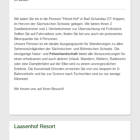
Wir laden Sie ein in die Pension "Hönel Hof" in Bad Schandau OT Krippen,
im Herzen der Sächsischen Schweiz gelegen. Wir bieten Ihnen 2
Zweibettzimmer und 1 Vierbettzimmer zur Übernachtung mit Frühstück.
Sollten Sie auf Fahrradtour sein, finden Sie bei uns auch ein preiswertes
Bikerquartier bis 4 Personen.
Unsere Pension ist ein idealer Ausgangspunkt für Wanderungen zu allen
Sehenswürdigkeiten der Sächsischen- und Böhmischen Schweiz. Die
einzigartige Natur- und
Felsenlandschaft
bietet alle Voraussetzungen für
einen erholsamen und auch aktiven Urlaub. Wandern, Klettern, Radtouren
oder eine Dampferfahrt auf der Elbe wird zu einem unvergesslichen
Erlebnis. Die Kunststadt Dresden erreichen Sie von uns bequem im S-
Bahnverkehr und bis zur Grenze nach Tschechien sind es nur wenige
Kilometer.
Wir freuen uns auf Ihren Besuch!
Laasenhof Resort