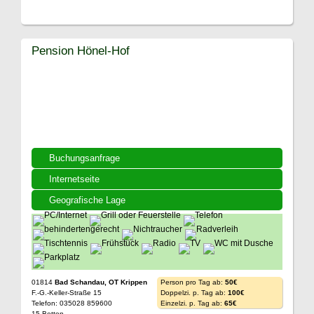
Pension Hönel-Hof
Buchungsanfrage
Internetseite
Geografische Lage
01814
Bad Schandau, OT Krippen
Person pro Tag ab:
50€
F.-G.-Keller-Straße 15
Doppelzi. p. Tag ab:
100€
Telefon: 035028 859600
Einzelzi. p. Tag ab:
65€
15 Betten