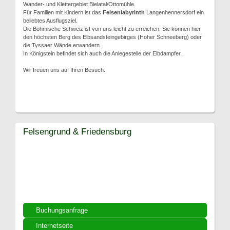
Wander- und Klettergebiet Bielatal/Ottomühle.
Für Familien mit Kindern ist das
Felsenlabyrinth
Langenhennersdorf ein
beliebtes Ausflugsziel.
Die Böhmische Schweiz ist von uns leicht zu erreichen. Sie können hier
den höchsten Berg des Elbsandsteingebirges (Hoher Schneeberg) oder
die Tyssaer Wände erwandern.
In Königstein befindet sich auch die Anlegestelle der Elbdampfer.
Wir freuen uns auf Ihren Besuch.
Felsengrund & Friedensburg
Buchungsanfrage
Internetseite