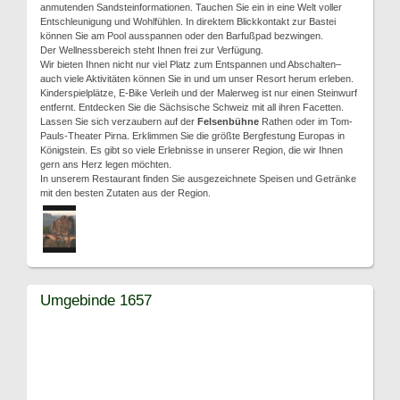
anmutenden Sandsteinformationen. Tauchen Sie ein in eine Welt voller
Entschleunigung und Wohlfühlen. In direktem Blickkontakt zur Bastei
können Sie am Pool ausspannen oder den Barfußpad bezwingen.
Der Wellnessbereich steht Ihnen frei zur Verfügung.
Wir bieten Ihnen nicht nur viel Platz zum Entspannen und Abschalten–
auch viele Aktivitäten können Sie in und um unser Resort herum erleben.
Kinderspielplätze, E-Bike Verleih und der Malerweg ist nur einen Steinwurf
entfernt. Entdecken Sie die Sächsische Schweiz mit all ihren Facetten.
Lassen Sie sich verzaubern auf der
Felsenbühne
Rathen oder im Tom-
Pauls-Theater Pirna. Erklimmen Sie die größte Bergfestung Europas in
Königstein. Es gibt so viele Erlebnisse in unserer Region, die wir Ihnen
gern ans Herz legen möchten.
In unserem Restaurant finden Sie ausgezeichnete Speisen und Getränke
mit den besten Zutaten aus der Region.
Umgebinde 1657