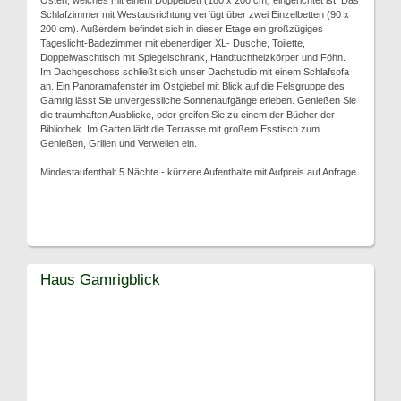
Osten, welches mit einem Doppelbett (180 x 200 cm) eingerichtet ist. Das
Schlafzimmer mit Westausrichtung verfügt über zwei Einzelbetten (90 x
200 cm). Außerdem befindet sich in dieser Etage ein großzügiges
Tageslicht-Badezimmer mit ebenerdiger XL- Dusche, Toilette,
Doppelwaschtisch mit Spiegelschrank, Handtuchheizkörper und Föhn.
Im Dachgeschoss schließt sich unser Dachstudio mit einem Schlafsofa
an. Ein Panoramafenster im Ostgiebel mit Blick auf die Felsgruppe des
Gamrig lässt Sie unvergessliche Sonnenaufgänge erleben. Genießen Sie
die traumhaften Ausblicke, oder greifen Sie zu einem der Bücher der
Bibliothek. Im Garten lädt die Terrasse mit großem Esstisch zum
Genießen, Grillen und Verweilen ein.
Mindestaufenthalt 5 Nächte - kürzere Aufenthalte mit Aufpreis auf Anfrage
Haus Gamrigblick