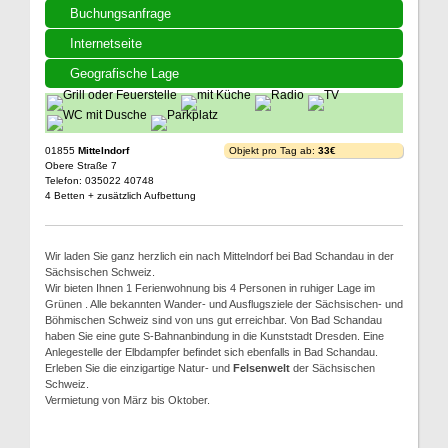
Buchungsanfrage
Internetseite
Geografische Lage
01855
Mittelndorf
Objekt pro Tag ab:
33€
Obere Straße 7
Telefon: 035022 40748
4 Betten + zusätzlich Aufbettung
Wir laden Sie ganz herzlich ein nach Mittelndorf bei Bad Schandau in der
Sächsischen Schweiz.
Wir bieten Ihnen 1 Ferienwohnung bis 4 Personen in ruhiger Lage im
Grünen . Alle bekannten Wander- und Ausflugsziele der Sächsischen- und
Böhmischen Schweiz sind von uns gut erreichbar. Von Bad Schandau
haben Sie eine gute S-Bahnanbindung in die Kunststadt Dresden. Eine
Anlegestelle der Elbdampfer befindet sich ebenfalls in Bad Schandau.
Erleben Sie die einzigartige Natur- und
Felsenwelt
der Sächsischen
Schweiz.
Vermietung von März bis Oktober.