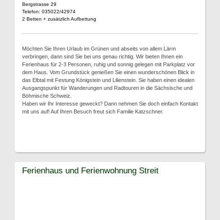
Bergstrasse 29
Telefon: 035022/42974
2 Betten + zusätzlich Aufbettung
Möchten Sie Ihren Urlaub im Grünen und abseits von allem Lärm
verbringen, dann sind Sie bei uns genau richtig. Wir bieten Ihnen ein
Ferienhaus für 2-3 Personen, ruhig und sonnig gelegen mit Parkplatz vor
dem Haus. Vom Grundstück genießen Sie einen wunderschönen Blick in
das Elbtal mit Festung Königstein und Lilienstein. Sie haben einen idealen
Ausgangspunkt für Wanderungen und Radtouren in die Sächsische und
Böhmische Schweiz.
Haben wir Ihr Interesse geweckt? Dann nehmen Sie doch einfach Kontakt
mit uns auf! Auf Ihren Besuch freut sich Familie Katzschner.
Ferienhaus und Ferienwohnung Streit