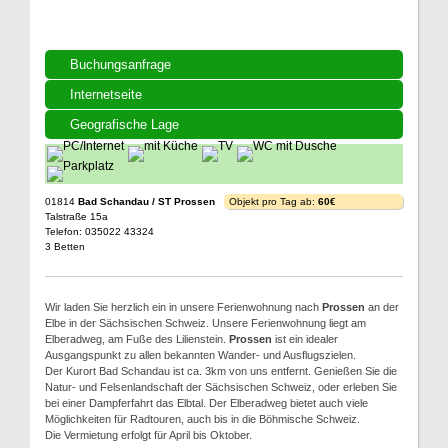
Buchungsanfrage
Internetseite
Geografische Lage
01814
Bad Schandau / ST Prossen
Objekt pro Tag ab:
60€
Talstraße 15a
Telefon: 035022 43324
3 Betten
Wir laden Sie herzlich ein in unsere Ferienwohnung nach
Prossen
an der
Elbe in der Sächsischen Schweiz. Unsere Ferienwohnung liegt am
Elberadweg, am Fuße des Lilienstein.
Prossen
ist ein idealer
Ausgangspunkt zu allen bekannten Wander- und Ausflugszielen.
Der Kurort Bad Schandau ist ca. 3km von uns entfernt. Genießen Sie die
Natur- und Felsenlandschaft der Sächsischen Schweiz, oder erleben Sie
bei einer Dampferfahrt das Elbtal. Der Elberadweg bietet auch viele
Möglichkeiten für Radtouren, auch bis in die Böhmische Schweiz.
Die Vermietung erfolgt für April bis Oktober.