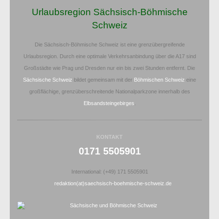
Urlaubsregion Sächsisch-Böhmische
Schweiz
Die Sächsisch-Böhmische Schweiz ist eine grenzübergreifende
Urlaubsregion. Durch eine optimale Verkehrsanbindung über die A17 sind
Großstädte wie Prag und Dresden nur ein bis zwei Stunden entfernt. Die
Sächsische Schweiz
bildet gemeinsam mit der
Böhmischen Schweiz
eine
großflächige, grenzüberschreitende Nationalparkzone innerhalb des
Elbsandsteingebirges
.
KONTAKT
0171 5505901
International: (+49) 171 5505901
redaktion(at)saechsisch-boehmische-schweiz.de