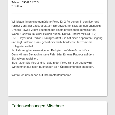
Telefon: 035022 42524
2 Betten
Wir bieten Ihnen eine gemütliche Fewo für 2 Personen, in sonniger und
ruhiger zentraler Lage, direkt am Elbradweg, mit Blick auf den Lilienstein.
Unsere Fewo ( 24qm ) besteht aus einem praktischen kombinierten
Wohn-/Schlafraum, einer kleinen Küche, Du/WC und ist mit SAT- TV,
DVD-Player und Radio/CD ausgestattet. Sie hat einen separaten Eingang
und liegt Parterre. Dazu gehört eine halbüberdachte Terrasse mit
Holzgartenmöbeln.
Ihr Fahrzeug hat einen eigenen Parkplatz auf dem Grundstück.
Gern können Sie auch unsere Fahrräder für eine Radtour auf dem
Elbradweg ausleihen.
Bitte haben Sie Verständnis, daß in der Fewo nicht geraucht wird.
Wir nehmen nur noch Buchungen ab 4 Übernachtungen entgegen.
Wir freuen uns schon auf Ihre Kontaktaufnahme.
Ferienwohnungen Mischner