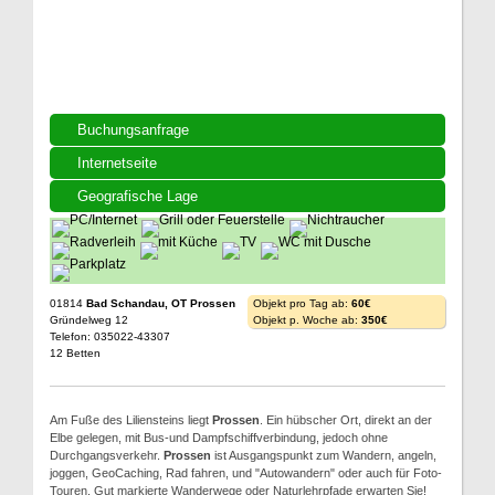
Buchungsanfrage
Internetseite
Geografische Lage
01814
Bad Schandau, OT Prossen
Objekt pro Tag ab:
60€
Gründelweg 12
Objekt p. Woche ab:
350€
Telefon: 035022-43307
12 Betten
Am Fuße des Liliensteins liegt
Prossen
. Ein hübscher Ort, direkt an der
Elbe gelegen, mit Bus-und Dampfschiffverbindung, jedoch ohne
Durchgangsverkehr.
Prossen
ist Ausgangspunkt zum Wandern, angeln,
joggen, GeoCaching, Rad fahren, und "Autowandern" oder auch für Foto-
Touren. Gut markierte Wanderwege oder Naturlehrpfade erwarten Sie!