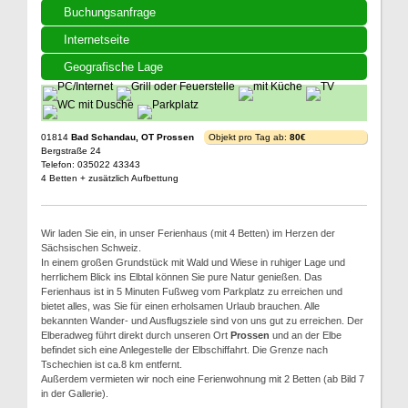
Buchungsanfrage
Internetseite
Geografische Lage
01814
Bad Schandau, OT Prossen
Objekt pro Tag ab:
80€
Bergstraße 24
Telefon: 035022 43343
4 Betten + zusätzlich Aufbettung
Wir laden Sie ein, in unser Ferienhaus (mit 4 Betten) im Herzen der
Sächsischen Schweiz.
In einem großen Grundstück mit Wald und Wiese in ruhiger Lage und
herrlichem Blick ins Elbtal können Sie pure Natur genießen. Das
Ferienhaus ist in 5 Minuten Fußweg vom Parkplatz zu erreichen und
bietet alles, was Sie für einen erholsamen Urlaub brauchen. Alle
bekannten Wander- und Ausflugsziele sind von uns gut zu erreichen. Der
Elberadweg führt direkt durch unseren Ort
Prossen
und an der Elbe
befindet sich eine Anlegestelle der Elbschiffahrt. Die Grenze nach
Tschechien ist ca.8 km entfernt.
Außerdem vermieten wir noch eine Ferienwohnung mit 2 Betten (ab Bild 7
in der Gallerie).