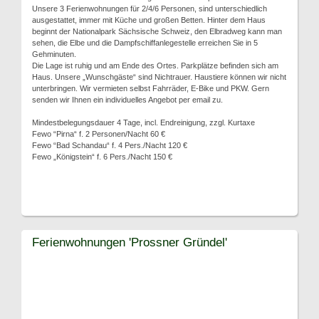
Unsere 3 Ferienwohnungen für 2/4/6 Personen, sind unterschiedlich
ausgestattet, immer mit Küche und großen Betten. Hinter dem Haus
beginnt der Nationalpark Sächsische Schweiz, den Elbradweg kann man
sehen, die Elbe und die Dampfschiffanlegestelle erreichen Sie in 5
Gehminuten.
Die Lage ist ruhig und am Ende des Ortes. Parkplätze befinden sich am
Haus. Unsere „Wunschgäste“ sind Nichtrauer. Haustiere können wir nicht
unterbringen. Wir vermieten selbst Fahrräder, E-Bike und PKW. Gern
senden wir Ihnen ein individuelles Angebot per email zu.
Mindestbelegungsdauer 4 Tage, incl. Endreinigung, zzgl. Kurtaxe
Fewo “Pirna“ f. 2 Personen/Nacht 60 €
Fewo “Bad Schandau“ f. 4 Pers./Nacht 120 €
Fewo „Königstein“ f. 6 Pers./Nacht 150 €
Ferienwohnungen 'Prossner Gründel'