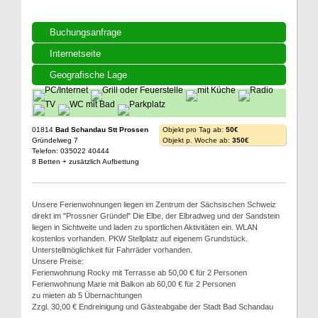
Buchungsanfrage
Internetseite
Geografische Lage
01814
Bad Schandau Stt Prossen
Objekt pro Tag ab:
50€
Gründelweg 7
Objekt p. Woche ab:
350€
Telefon: 035022 40444
8 Betten + zusätzlich Aufbettung
Unsere Ferienwohnungen liegen im Zentrum der Sächsischen Schweiz
direkt im "Prossner Gründel" Die Elbe, der Elbradweg und der Sandstein
liegen in Sichtweite und laden zu sportlichen Aktivitäten ein. WLAN
kostenlos vorhanden. PKW Stellplatz auf eigenem Grundstück.
Unterstellmöglichkeit für Fahrräder vorhanden.
Unsere Preise:
Ferienwohnung Rocky mit Terrasse ab 50,00 € für 2 Personen
Ferienwohnung Marie mit Balkon ab 60,00 € für 2 Personen
zu mieten ab 5 Übernachtungen
Zzgl. 30,00 € Endreinigung und Gästeabgabe der Stadt Bad Schandau