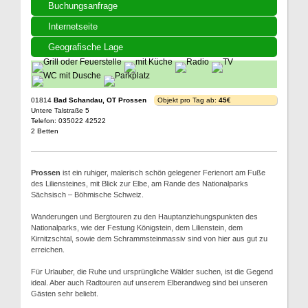
Buchungsanfrage
Internetseite
Geografische Lage
01814
Bad Schandau, OT Prossen
Objekt pro Tag ab:
45€
Untere Talstraße 5
Telefon: 035022 42522
2 Betten
Prossen
ist ein ruhiger, malerisch schön gelegener Ferienort am Fuße
des Liliensteines, mit Blick zur Elbe, am Rande des Nationalparks
Sächsisch – Böhmische Schweiz.
Wanderungen und Bergtouren zu den Hauptanziehungspunkten des
Nationalparks, wie der Festung Königstein, dem Lilienstein, dem
Kirnitzschtal, sowie dem Schrammsteinmassiv sind von hier aus gut zu
erreichen.
Für Urlauber, die Ruhe und ursprüngliche Wälder suchen, ist die Gegend
ideal. Aber auch Radtouren auf unserem Elberandweg sind bei unseren
Gästen sehr beliebt.