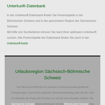
Unterkunft-Datenbank
In der Unterkunft-Datenbank finden Sie Ferienobjekte in der
Böhmischen Schweiz und in der grenznahen Region der Sächsischen
Schweiz.
Mit Hilfe von Suchkriterien können Sie nach Ihrer optimalen Unterkunft
suchen. Alle Ferienobjekte der Datenbank finden Sie auch in der
Unterkunft-Karte
.
Urlaubsregion Sächsisch-Böhmische
Schweiz
Die Sächsisch-Böhmische Schweiz ist eine grenzübergreifende
Urlaubsregion. Durch eine optimale Verkehrsanbindung über die A17 sind
Großstädte wie Prag und Dresden nur ein bis zwei Stunden entfernt. Die
Sächsische Schweiz
bildet gemeinsam mit der
Böhmischen Schweiz
eine