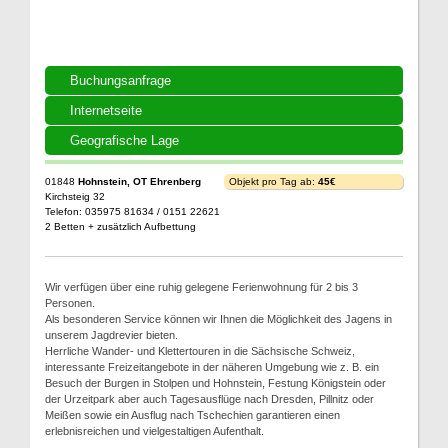
Buchungsanfrage
Internetseite
Geografische Lage
01848
Hohnstein, OT Ehrenberg
Objekt pro Tag ab:
45€
Kirchsteig 32
Telefon: 035975 81634 / 0151 22621
2 Betten + zusätzlich Aufbettung
Wir verfügen über eine ruhig gelegene Ferienwohnung für 2 bis 3
Personen.
Als besonderen Service können wir Ihnen die Möglichkeit des Jagens in
unserem Jagdrevier bieten.
Herrliche Wander- und Klettertouren in die Sächsische Schweiz,
interessante Freizeitangebote in der näheren Umgebung wie z. B. ein
Besuch der Burgen in Stolpen und Hohnstein, Festung Königstein oder
der Urzeitpark aber auch Tagesausflüge nach Dresden, Pillnitz oder
Meißen sowie ein Ausflug nach Tschechien garantieren einen
erlebnisreichen und vielgestaltigen Aufenthalt.