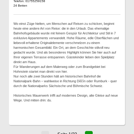
Telefon: 01755259158
24 Betten
Wo einst Züge hielten, um Menschen auf Reisen zu schicken, beginnt
heute eine andere Art von Reise: die in den Urlaub. Das ehemalige
Bahnhofsgebäude wurde mit feinem Gespür für Architektur und Stil in 7
exklusive Appartements verwandelt. Hohe Räume, edle Oberflächen und
liebevoll erhaltene Originalelemente verschmelzen zu einem
harmonischen Gesamtbild. Ein Ort, an dem Geschichte stilvoll neu
gedacht wurde. Und als besonderes Highlight können Sie hier auch auf
Ihrer eigenen Terrasse entspannen. Gästekinder lieben den Spielplatz
direkt am Haus.
Für Wanderungen auf dem Malerweg oder zum Brandgebiet bei
Hohnstein startet man direkt von hier.
Nur noch alle zwei Stunden hält am historischen Bahnhof die
Nationalpark-Bahn – wahlweise in Richtung Děčín oder Rumburk - quer
durch die Nationalparks Sächsische und Böhmische Schweiz.
Historisches Mauerwerk trifft auf modernes Design, alte Gleise auf neue
Wege. Und mitten drin: du.