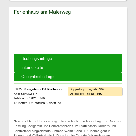
Ferienhaus am Malerweg
Buchungsanfrage
Internetseite
Geografische Lage
01824
Königstein / OT Pfaffendorf
Doppelzi. p. Tag ab:
40€
Alter Schulweg 7
Objekt pro Tag ab:
45€
Telefon: 035021 67467
12 Betten + zusätzlich Aufbettung
Neu errichtetes Haus in ruhiger, landschaftlich schöner Lage mit Blick zur
Festung Königstein und Panoramablick zum Pfaffenstein. Modern und
komfortabel eingerichtete Zimmer, Wohnküche u. Zubehör, gemütl.
Sitzecke mit Grillmöglichkeit, Parkplatz im Grundstück vorhanden.