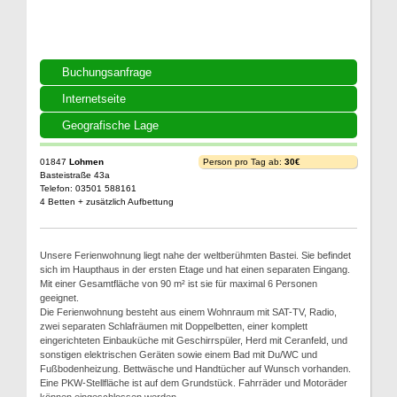
Buchungsanfrage
Internetseite
Geografische Lage
01847
Lohmen
Person pro Tag ab:
30€
Basteistraße 43a
Telefon: 03501 588161
4 Betten + zusätzlich Aufbettung
Unsere Ferienwohnung liegt nahe der weltberühmten Bastei. Sie befindet
sich im Haupthaus in der ersten Etage und hat einen separaten Eingang.
Mit einer Gesamtfläche von 90 m² ist sie für maximal 6 Personen
geeignet.
Die Ferienwohnung besteht aus einem Wohnraum mit SAT-TV, Radio,
zwei separaten Schlafräumen mit Doppelbetten, einer komplett
eingerichteten Einbauküche mit Geschirrspüler, Herd mit Ceranfeld, und
sonstigen elektrischen Geräten sowie einem Bad mit Du/WC und
Fußbodenheizung. Bettwäsche und Handtücher auf Wunsch vorhanden.
Eine PKW-Stellfläche ist auf dem Grundstück. Fahrräder und Motoräder