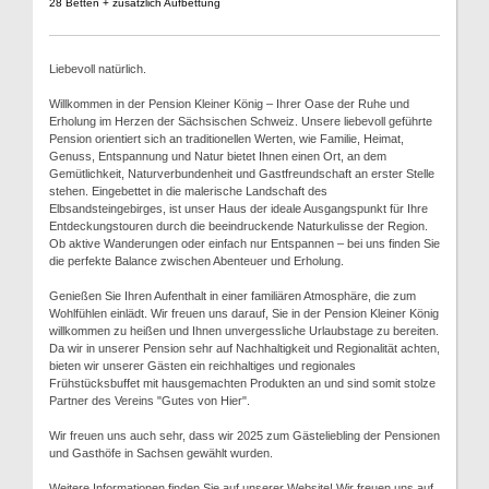
28 Betten + zusätzlich Aufbettung
Liebevoll natürlich.
Willkommen in der Pension Kleiner König – Ihrer Oase der Ruhe und
Erholung im Herzen der Sächsischen Schweiz. Unsere liebevoll geführte
Pension orientiert sich an traditionellen Werten, wie Familie, Heimat,
Genuss, Entspannung und Natur bietet Ihnen einen Ort, an dem
Gemütlichkeit, Naturverbundenheit und Gastfreundschaft an erster Stelle
stehen. Eingebettet in die malerische Landschaft des
Elbsandsteingebirges, ist unser Haus der ideale Ausgangspunkt für Ihre
Entdeckungstouren durch die beeindruckende Naturkulisse der Region.
Ob aktive Wanderungen oder einfach nur Entspannen – bei uns finden Sie
die perfekte Balance zwischen Abenteuer und Erholung.
Genießen Sie Ihren Aufenthalt in einer familiären Atmosphäre, die zum
Wohlfühlen einlädt. Wir freuen uns darauf, Sie in der Pension Kleiner König
willkommen zu heißen und Ihnen unvergessliche Urlaubstage zu bereiten.
Da wir in unserer Pension sehr auf Nachhaltigkeit und Regionalität achten,
bieten wir unserer Gästen ein reichhaltiges und regionales
Frühstücksbuffet mit hausgemachten Produkten an und sind somit stolze
Partner des Vereins "Gutes von Hier".
Wir freuen uns auch sehr, dass wir 2025 zum Gästeliebling der Pensionen
und Gasthöfe in Sachsen gewählt wurden.
Weitere Informationen finden Sie auf unserer Website! Wir freuen uns auf