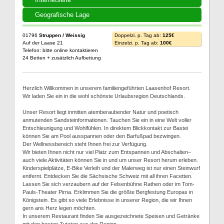
Geografische Lage
01796
Struppen / Weissig
Doppelzi. p. Tag ab:
125€
Auf der Laase 21
Einzelzi. p. Tag ab:
100€
Telefon: bitte online kontaktieren
24 Betten + zusätzlich Aufbettung
Herzlich Willkommen in unserem familiengeführten Laasenhof Resort.
Wir laden Sie ein in die wohl schönste Urlaubsregion Deutschlands.
Unser Resort liegt inmitten atemberaubender Natur und poetisch
anmutenden Sandsteinformationen. Tauchen Sie ein in eine Welt voller
Entschleunigung und Wohlfühlen. In direktem Blickkontakt zur Bastei
können Sie am Pool ausspannen oder den Barfußpad bezwingen.
Der Wellnessbereich steht Ihnen frei zur Verfügung.
Wir bieten Ihnen nicht nur viel Platz zum Entspannen und Abschalten–
auch viele Aktivitäten können Sie in und um unser Resort herum erleben.
Kinderspielplätze, E-Bike Verleih und der Malerweg ist nur einen Steinwurf
entfernt. Entdecken Sie die Sächsische Schweiz mit all ihren Facetten.
Lassen Sie sich verzaubern auf der Felsenbühne Rathen oder im Tom-
Pauls-Theater Pirna. Erklimmen Sie die größte Bergfestung Europas in
Königstein. Es gibt so viele Erlebnisse in unserer Region, die wir Ihnen
gern ans Herz legen möchten.
In unserem Restaurant finden Sie ausgezeichnete Speisen und Getränke