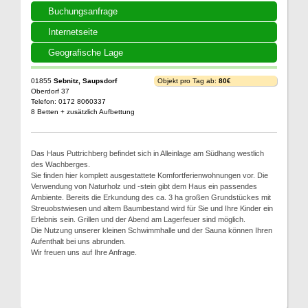
Buchungsanfrage
Internetseite
Geografische Lage
01855
Sebnitz, Saupsdorf
Objekt pro Tag ab:
80€
Oberdorf 37
Telefon: 0172 8060337
8 Betten + zusätzlich Aufbettung
Das Haus Puttrichberg befindet sich in Alleinlage am Südhang westlich
des Wachberges.
Sie finden hier komplett ausgestattete Komfortferienwohnungen vor. Die
Verwendung von Naturholz und -stein gibt dem Haus ein passendes
Ambiente. Bereits die Erkundung des ca. 3 ha großen Grundstückes mit
Streuobstwiesen und altem Baumbestand wird für Sie und Ihre Kinder ein
Erlebnis sein. Grillen und der Abend am Lagerfeuer sind möglich.
Die Nutzung unserer kleinen Schwimmhalle und der Sauna können Ihren
Aufenthalt bei uns abrunden.
Wir freuen uns auf Ihre Anfrage.