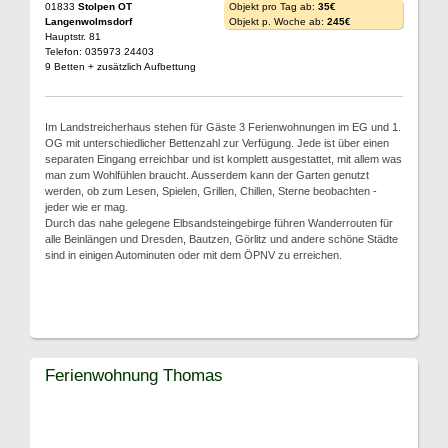
01833
Stolpen OT
Objekt pro Tag ab:
35€
Langenwolmsdorf
Objekt p. Woche ab:
245€
Hauptstr. 81
Telefon: 035973 24403
9 Betten + zusätzlich Aufbettung
Im Landstreicherhaus stehen für Gäste 3 Ferienwohnungen im EG und 1.
OG mit unterschiedlicher Bettenzahl zur Verfügung. Jede ist über einen
separaten Eingang erreichbar und ist komplett ausgestattet, mit allem was
man zum Wohlfühlen braucht. Ausserdem kann der Garten genutzt
werden, ob zum Lesen, Spielen, Grillen, Chillen, Sterne beobachten -
jeder wie er mag.
Durch das nahe gelegene Elbsandsteingebirge führen Wanderrouten für
alle Beinlängen und Dresden, Bautzen, Görlitz und andere schöne Städte
sind in einigen Autominuten oder mit dem ÖPNV zu erreichen.
Ferienwohnung Thomas