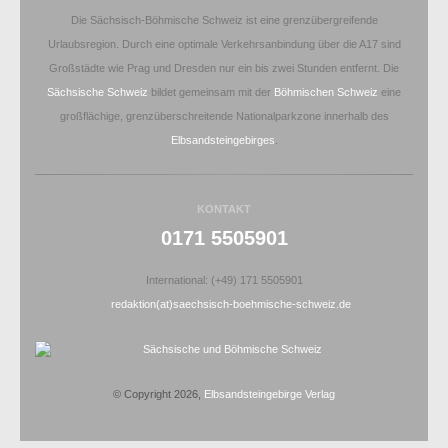
Die Sächsisch-Böhmische Schweiz ist eine grenzübergreifende
Urlaubsregion. Durch eine optimale Verkehrsanbindung über die A17 sind
Großstädte wie Prag und Dresden nur ein bis zwei Stunden entfernt. Die
Sächsische Schweiz
bildet gemeinsam mit der
Böhmischen Schweiz
eine
großflächige, grenzüberschreitende Nationalparkzone innerhalb des
Elbsandsteingebirges
.
KONTAKT
0171 5505901
International: (+49) 171 5505901
redaktion(at)saechsisch-boehmische-schweiz.de
© Copyright 2026,
Elbsandsteingebirge Verlag