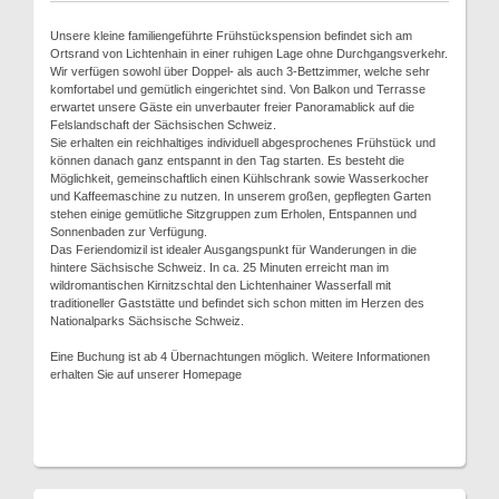
Unsere kleine familiengeführte Frühstückspension befindet sich am
Ortsrand von Lichtenhain in einer ruhigen Lage ohne Durchgangsverkehr.
Wir verfügen sowohl über Doppel- als auch 3-Bettzimmer, welche sehr
komfortabel und gemütlich eingerichtet sind. Von Balkon und Terrasse
erwartet unsere Gäste ein unverbauter freier Panoramablick auf die
Felslandschaft der Sächsischen Schweiz.
Sie erhalten ein reichhaltiges individuell abgesprochenes Frühstück und
können danach ganz entspannt in den Tag starten. Es besteht die
Möglichkeit, gemeinschaftlich einen Kühlschrank sowie Wasserkocher
und Kaffeemaschine zu nutzen. In unserem großen, gepflegten Garten
stehen einige gemütliche Sitzgruppen zum Erholen, Entspannen und
Sonnenbaden zur Verfügung.
Das Feriendomizil ist idealer Ausgangspunkt für Wanderungen in die
hintere Sächsische Schweiz. In ca. 25 Minuten erreicht man im
wildromantischen Kirnitzschtal den Lichtenhainer Wasserfall mit
traditioneller Gaststätte und befindet sich schon mitten im Herzen des
Nationalparks Sächsische Schweiz.
Eine Buchung ist ab 4 Übernachtungen möglich. Weitere Informationen
erhalten Sie auf unserer Homepage