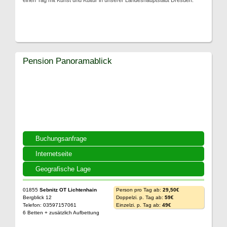
einen Tag mit Kunst und Kultur in unserer Landeshauptstadt Dresden.
Pension Panoramablick
Buchungsanfrage
Internetseite
Geografische Lage
01855
Sebnitz OT Lichtenhain
Person pro Tag ab:
29,50€
Bergblick 12
Doppelzi. p. Tag ab:
59€
Telefon: 03597157061
Einzelzi. p. Tag ab:
49€
6 Betten + zusätzlich Aufbettung