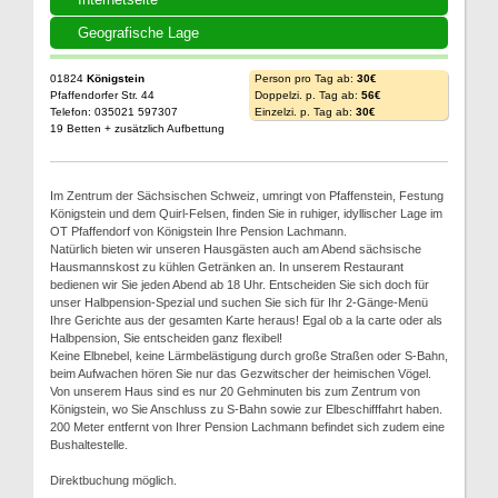
Geografische Lage
01824
Königstein
Person pro Tag ab:
30€
Pfaffendorfer Str. 44
Doppelzi. p. Tag ab:
56€
Telefon: 035021 597307
Einzelzi. p. Tag ab:
30€
19 Betten + zusätzlich Aufbettung
Im Zentrum der Sächsischen Schweiz, umringt von Pfaffenstein, Festung
Königstein und dem Quirl-Felsen, finden Sie in ruhiger, idyllischer Lage im
OT Pfaffendorf von Königstein Ihre Pension Lachmann.
Natürlich bieten wir unseren Hausgästen auch am Abend sächsische
Hausmannskost zu kühlen Getränken an. In unserem Restaurant
bedienen wir Sie jeden Abend ab 18 Uhr. Entscheiden Sie sich doch für
unser Halbpension-Spezial und suchen Sie sich für Ihr 2-Gänge-Menü
Ihre Gerichte aus der gesamten Karte heraus! Egal ob a la carte oder als
Halbpension, Sie entscheiden ganz flexibel!
Keine Elbnebel, keine Lärmbelästigung durch große Straßen oder S-Bahn,
beim Aufwachen hören Sie nur das Gezwitscher der heimischen Vögel.
Von unserem Haus sind es nur 20 Gehminuten bis zum Zentrum von
Königstein, wo Sie Anschluss zu S-Bahn sowie zur Elbeschifffahrt haben.
200 Meter entfernt von Ihrer Pension Lachmann befindet sich zudem eine
Bushaltestelle.
Direktbuchung möglich.