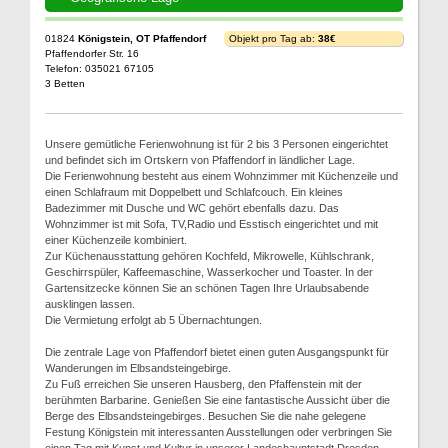
01824
Königstein, OT Pfaffendorf
Objekt pro Tag ab:
38€
Pfaffendorfer Str. 16
Telefon: 035021 67105
3 Betten
Unsere gemütliche Ferienwohnung ist für 2 bis 3 Personen eingerichtet
und befindet sich im Ortskern von Pfaffendorf in ländlicher Lage.
Die Ferienwohnung besteht aus einem Wohnzimmer mit Küchenzeile und
einen Schlafraum mit Doppelbett und Schlafcouch. Ein kleines
Badezimmer mit Dusche und WC gehört ebenfalls dazu. Das
Wohnzimmer ist mit Sofa, TV,Radio und Esstisch eingerichtet und mit
einer Küchenzeile kombiniert.
Zur Küchenausstattung gehören Kochfeld, Mikrowelle, Kühlschrank,
Geschirrspüler, Kaffeemaschine, Wasserkocher und Toaster. In der
Gartensitzecke können Sie an schönen Tagen Ihre Urlaubsabende
ausklingen lassen.
Die Vermietung erfolgt ab 5 Übernachtungen.
Die zentrale Lage von Pfaffendorf bietet einen guten Ausgangspunkt für
Wanderungen im Elbsandsteingebirge.
Zu Fuß erreichen Sie unseren Hausberg, den Pfaffenstein mit der
berühmten Barbarine. Genießen Sie eine fantastische Aussicht über die
Berge des Elbsandsteingebirges. Besuchen Sie die nahe gelegene
Festung Königstein mit interessanten Ausstellungen oder verbringen Sie