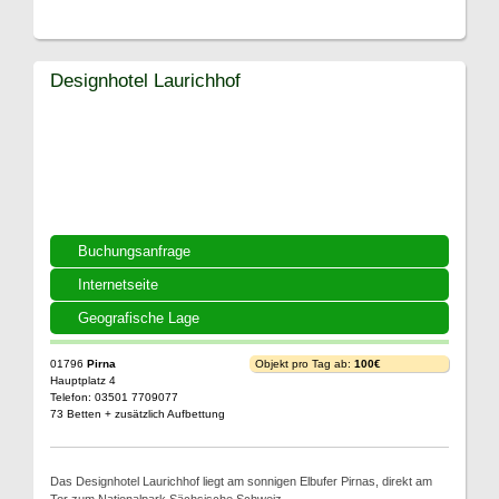
Designhotel Laurichhof
Buchungsanfrage
Internetseite
Geografische Lage
01796
Pirna
Objekt pro Tag ab:
100€
Hauptplatz 4
Telefon: 03501 7709077
73 Betten + zusätzlich Aufbettung
Das Designhotel Laurichhof liegt am sonnigen Elbufer Pirnas, direkt am