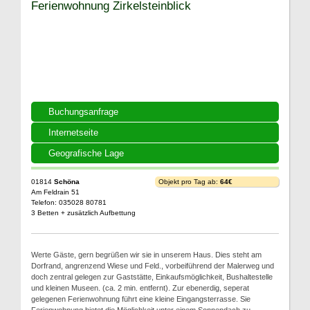
Ferienwohnung Zirkelsteinblick
Buchungsanfrage
Internetseite
Geografische Lage
01814
Schöna
Objekt pro Tag ab:
64€
Am Feldrain 51
Telefon: 035028 80781
3 Betten + zusätzlich Aufbettung
Werte Gäste, gern begrüßen wir sie in unserem Haus. Dies steht am
Dorfrand, angrenzend Wiese und Feld., vorbeiführend der Malerweg und
doch zentral gelegen zur Gaststätte, Einkaufsmöglichkeit, Bushaltestelle
und kleinen Museen. (ca. 2 min. entfernt). Zur ebenerdig, seperat
gelegenen Ferienwohnung führt eine kleine Eingangsterrasse. Sie