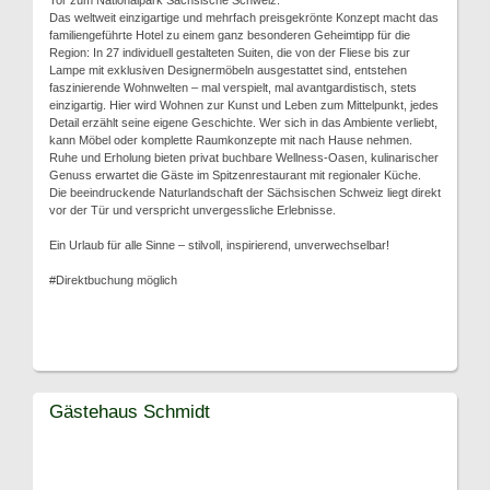
Tor zum Nationalpark Sächsische Schweiz.
Das weltweit einzigartige und mehrfach preisgekrönte Konzept macht das
familiengeführte Hotel zu einem ganz besonderen Geheimtipp für die
Region: In 27 individuell gestalteten Suiten, die von der Fliese bis zur
Lampe mit exklusiven Designermöbeln ausgestattet sind, entstehen
faszinierende Wohnwelten – mal verspielt, mal avantgardistisch, stets
einzigartig. Hier wird Wohnen zur Kunst und Leben zum Mittelpunkt, jedes
Detail erzählt seine eigene Geschichte. Wer sich in das Ambiente verliebt,
kann Möbel oder komplette Raumkonzepte mit nach Hause nehmen.
Ruhe und Erholung bieten privat buchbare Wellness-Oasen, kulinarischer
Genuss erwartet die Gäste im Spitzenrestaurant mit regionaler Küche.
Die beeindruckende Naturlandschaft der Sächsischen Schweiz liegt direkt
vor der Tür und verspricht unvergessliche Erlebnisse.
Ein Urlaub für alle Sinne – stilvoll, inspirierend, unverwechselbar!
#Direktbuchung möglich
Gästehaus Schmidt