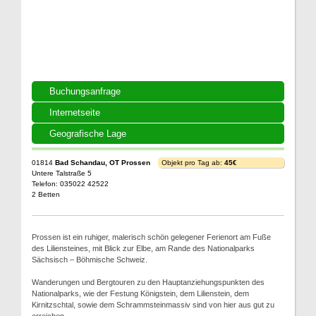
Buchungsanfrage
Internetseite
Geografische Lage
01814
Bad Schandau, OT Prossen
Objekt pro Tag ab:
45€
Untere Talstraße 5
Telefon: 035022 42522
2 Betten
Prossen ist ein ruhiger, malerisch schön gelegener Ferienort am Fuße
des Liliensteines, mit Blick zur Elbe, am Rande des Nationalparks
Sächsisch – Böhmische Schweiz.
Wanderungen und Bergtouren zu den Hauptanziehungspunkten des
Nationalparks, wie der Festung Königstein, dem Lilienstein, dem
Kirnitzschtal, sowie dem Schrammsteinmassiv sind von hier aus gut zu