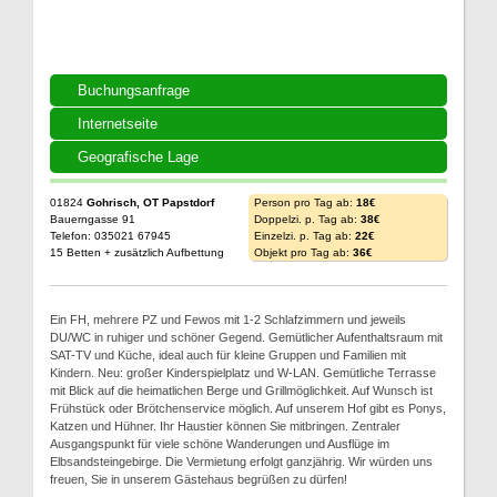
Buchungsanfrage
Internetseite
Geografische Lage
01824
Gohrisch, OT Papstdorf
Person pro Tag ab:
18€
Bauerngasse 91
Doppelzi. p. Tag ab:
38€
Telefon: 035021 67945
Einzelzi. p. Tag ab:
22€
15 Betten + zusätzlich Aufbettung
Objekt pro Tag ab:
36€
Ein FH, mehrere PZ und Fewos mit 1-2 Schlafzimmern und jeweils
DU/WC in ruhiger und schöner Gegend. Gemütlicher Aufenthaltsraum mit
SAT-TV und Küche, ideal auch für kleine Gruppen und Familien mit
Kindern. Neu: großer Kinderspielplatz und W-LAN. Gemütliche Terrasse
mit Blick auf die heimatlichen Berge und Grillmöglichkeit. Auf Wunsch ist
Frühstück oder Brötchenservice möglich. Auf unserem Hof gibt es Ponys,
Katzen und Hühner. Ihr Haustier können Sie mitbringen. Zentraler
Ausgangspunkt für viele schöne Wanderungen und Ausflüge im
Elbsandsteingebirge. Die Vermietung erfolgt ganzjährig. Wir würden uns
freuen, Sie in unserem Gästehaus begrüßen zu dürfen!