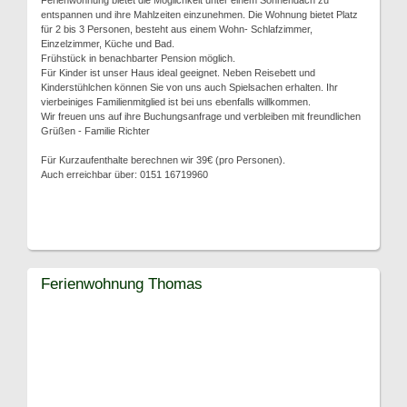
Ferienwohnung bietet die Möglichkeit unter einem Sonnendach zu
entspannen und ihre Mahlzeiten einzunehmen. Die Wohnung bietet Platz
für 2 bis 3 Personen, besteht aus einem Wohn- Schlafzimmer,
Einzelzimmer, Küche und Bad.
Frühstück in benachbarter Pension möglich.
Für Kinder ist unser Haus ideal geeignet. Neben Reisebett und
Kinderstühlchen können Sie von uns auch Spielsachen erhalten. Ihr
vierbeiniges Familienmitglied ist bei uns ebenfalls willkommen.
Wir freuen uns auf ihre Buchungsanfrage und verbleiben mit freundlichen
Grüßen - Familie Richter
Für Kurzaufenthalte berechnen wir 39€ (pro Personen).
Auch erreichbar über: 0151 16719960
Ferienwohnung Thomas