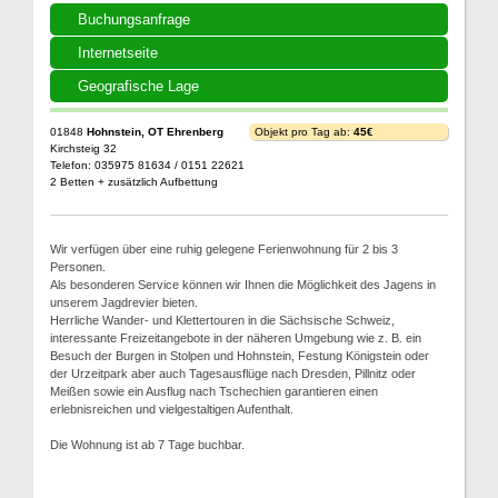
Buchungsanfrage
Internetseite
Geografische Lage
01848
Hohnstein, OT Ehrenberg
Objekt pro Tag ab:
45€
Kirchsteig 32
Telefon: 035975 81634 / 0151 22621
2 Betten + zusätzlich Aufbettung
Wir verfügen über eine ruhig gelegene Ferienwohnung für 2 bis 3
Personen.
Als besonderen Service können wir Ihnen die Möglichkeit des Jagens in
unserem Jagdrevier bieten.
Herrliche Wander- und Klettertouren in die Sächsische Schweiz,
interessante Freizeitangebote in der näheren Umgebung wie z. B. ein
Besuch der Burgen in Stolpen und Hohnstein, Festung Königstein oder
der Urzeitpark aber auch Tagesausflüge nach Dresden, Pillnitz oder
Meißen sowie ein Ausflug nach Tschechien garantieren einen
erlebnisreichen und vielgestaltigen Aufenthalt.
Die Wohnung ist ab 7 Tage buchbar.