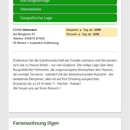
Buchungsanfrage
Internetseite
Geografische Lage
01848
Hohnstein
Doppelzi. p. Tag ab:
130€
Am Bergborn 07
Einzelzi. p. Tag ab:
110€
Telefon: 035975 87000
30 Betten + zusätzlich Aufbettung
Entdecken Sie die Gastfreundschaft der Familie Lehmann und Sie werden
sich wie zu Hause fühlen - nur viel sorgloser. Die ruhige Lage über dem
Burgstädtchen Hohnstein, die ungezwungene Atmosphäre des Hauses,
die sonnige Terrasse - natürlich mit der beeindruckenden Aussicht - der
einladende Biergarten, alles ist auf Ihre Erholung ausgerichtet.
Ersparnis bis zu 24 % beim 7 - Nächte - Rabatt !
Wir freuen uns auf Ihren Besuch !
Ferienwohnung Illgen