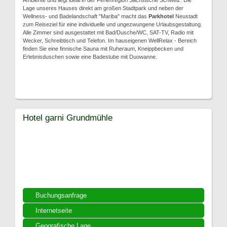
Ambiente und liegt ideal in der Ferienregion Sächsische Schweiz. Die
Lage unseres Hauses direkt am großen Stadtpark und neben der
Wellness- und Badelandschaft "Mariba" macht das
Parkhotel
Neustadt
zum Reiseziel für eine individuelle und ungezwungene Urlaubsgestaltung.
Alle Zimmer sind ausgestattet mit Bad/Dusche/WC, SAT-TV, Radio mit
Wecker, Schreibtisch und Telefon. Im hauseigenen WellRelax - Bereich
finden Sie eine finnische Sauna mit Ruheraum, Kneippbecken und
Erlebnisduschen sowie eine Badestube mit Duowanne.
Hotel garni Grundmühle
Buchungsanfrage
Internetseite
Geografische Lage