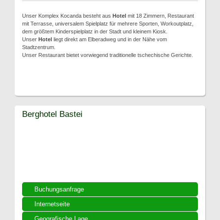
Unser Komplex Kocanda besteht aus
Hotel
mit 18 Zimmern, Restaurant
mit Terrasse, universalem Spielplatz für mehrere Sporten, Workoutplatz,
dem größtem Kinderspielplatz in der Stadt und kleinem Kiosk.
Unser
Hotel
liegt direkt am Elberadweg und in der Nähe vom
Stadtzentrum.
Unser Restaurant bietet vorwiegend traditionelle tschechische Gerichte.
Berghotel Bastei
Buchungsanfrage
Internetseite
Geografische Lage