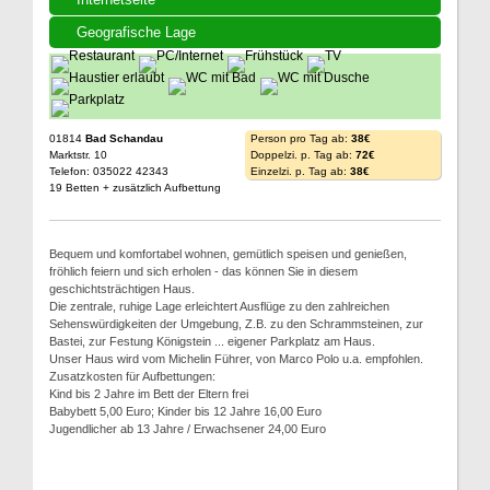
Geografische Lage
01814
Bad Schandau
Person pro Tag ab:
38€
Marktstr. 10
Doppelzi. p. Tag ab:
72€
Telefon: 035022 42343
Einzelzi. p. Tag ab:
38€
19 Betten + zusätzlich Aufbettung
Bequem und komfortabel wohnen, gemütlich speisen und genießen,
fröhlich feiern und sich erholen - das können Sie in diesem
geschichtsträchtigen Haus.
Die zentrale, ruhige Lage erleichtert Ausflüge zu den zahlreichen
Sehenswürdigkeiten der Umgebung, Z.B. zu den Schrammsteinen, zur
Bastei, zur Festung Königstein ... eigener Parkplatz am Haus.
Unser Haus wird vom Michelin Führer, von Marco Polo u.a. empfohlen.
Zusatzkosten für Aufbettungen:
Kind bis 2 Jahre im Bett der Eltern frei
Babybett 5,00 Euro; Kinder bis 12 Jahre 16,00 Euro
Jugendlicher ab 13 Jahre / Erwachsener 24,00 Euro