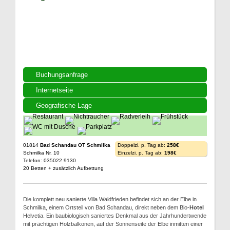
Buchungsanfrage
Internetseite
Geografische Lage
01814
Bad Schandau OT Schmilka
Doppelzi. p. Tag ab:
258€
Schmilka Nr. 10
Einzelzi. p. Tag ab:
198€
Telefon: 035022 9130
20 Betten + zusätzlich Aufbettung
Die komplett neu sanierte Villa Waldfrieden befindet sich an der Elbe in
Schmilka, einem Ortsteil von Bad Schandau, direkt neben dem Bio-
Hotel
Helvetia. Ein baubiologisch saniertes Denkmal aus der Jahrhundertwende
mit prächtigen Holzbalkonen, auf der Sonnenseite der Elbe inmitten einer