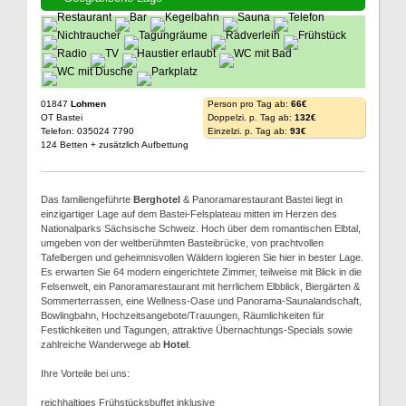
01847
Lohmen
Person pro Tag ab:
66€
OT Bastei
Doppelzi. p. Tag ab:
132€
Telefon: 035024 7790
Einzelzi. p. Tag ab:
93€
124 Betten + zusätzlich Aufbettung
Das familiengeführte
Berghotel
& Panoramarestaurant Bastei liegt in
einzigartiger Lage auf dem Bastei-Felsplateau mitten im Herzen des
Nationalparks Sächsische Schweiz. Hoch über dem romantischen Elbtal,
umgeben von der weltberühmten Basteibrücke, von prachtvollen
Tafelbergen und geheimnisvollen Wäldern logieren Sie hier in bester Lage.
Es erwarten Sie 64 modern eingerichtete Zimmer, teilweise mit Blick in die
Felsenwelt, ein Panoramarestaurant mit herrlichem Elbblick, Biergärten &
Sommerterrassen, eine Wellness-Oase und Panorama-Saunalandschaft,
Bowlingbahn, Hochzeitsangebote/Trauungen, Räumlichkeiten für
Festlichkeiten und Tagungen, attraktive Übernachtungs-Specials sowie
zahlreiche Wanderwege ab
Hotel
.
Ihre Vorteile bei uns:
reichhaltiges Frühstücksbuffet inklusive