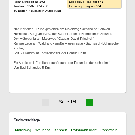
Reinhardtsdorf Nr. 102
Doppelzi. p. Tag ab:
84€
Telefon: 035028 859900
Einzelzi. p. Tag ab:
55€
59 Betten + zusätzlich Aufbettung
Natur erleben - Ruhe genießen am Malerweg Sächsische Schweiz
Herrliches Bergpanorama der Sächsischen u. Böhmischen Schweiz;
Der Höhepunkt am Malerweg "Caspar-David-Friedrich";
Ruhige Lage am Waldrand - große Freiterrasse - Sächsisch-Böhmische
Küche;
Seit 60 Jahren im Familienbesitz der Familie Helth.
Ein Ausflug mit Familienangehörigen oder Freunden der sich lohnt!
Von Bad Schandau 5 Km.
Seite 1/4
Suchvorschläge
Malerweg
Wellness
Krippen
Rathmannsdorf
Papststein