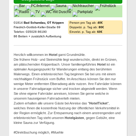
01814
Bad Schandau, OT Krippen
Person pro Tag ab:
40€
Friedrich-Gottlob-Keller-Straße 69
Doppelzi. p. Tag ab:
80€
Telefon: 035028 86190
Einzelzi. p. Tag ab:
60€
86 Betten + zusätzlich Aufbettung
Herzlich willkommen im
Hotel
garni Grundmühle.
Die frühere Holz- und Steinmühle liegt wunderschön, direkt im Grünen,
am plätschernden Krippenbach. Unser familiengeführtes
Hotel
ist ein
optimaler Ausgangspunkt für Wanderungen entlang des berühmten
Malerwegs. Einen erlebnisreichen Tag beginnen Sie bei uns mit einem
reichhaltigen Frühstück vom Buffet. Im Anschluss können Sie den nur
wenige Meter entfernten Elberadweg aktiv nutzen. Ihre Fahrräder können
in unserer Fahrradgarage sicher und trocken abgestellt werden. Wenn
Sie ohne eigene Fahrräder anreisen, können Sie gerne welche in
unserem hauseigenen Fahrradverleih mieten.
Zudem erhalten alle unsere Gäste bei Anreise das "
HotelTicket
",
welches Ihnen die kostenfreie Nutzung der öffentlichen Verkehrsmittel in
der Region ermöglicht. Zur Entspannung nach einem anstrengenden und
erlebnisreichen Tag steht unseren
Hotelgästen
, gegen Gebühr, eine
kleine Sauna zur Verfügung.
#Direktbuchung möglich, #Muehle