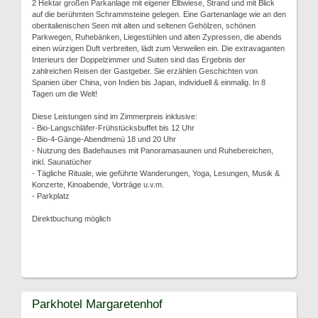
2 Hektar großen Parkanlage mit eigener Elbwiese, Strand und mit Blick
auf die berühmten Schrammsteine gelegen. Eine Gartenanlage wie an den
oberitalienischen Seen mit alten und seltenen Gehölzen, schönen
Parkwegen, Ruhebänken, Liegestühlen und alten Zypressen, die abends
einen würzigen Duft verbreiten, lädt zum Verweilen ein. Die extravaganten
Interieurs der Doppelzimmer und Suiten sind das Ergebnis der
zahlreichen Reisen der Gastgeber. Sie erzählen Geschichten von
Spanien über China, von Indien bis Japan, individuell & einmalig. In 8
Tagen um die Welt!
Diese Leistungen sind im Zimmerpreis inklusive:
- Bio-Langschläfer-Frühstücksbuffet bis 12 Uhr
- Bio-4-Gänge-Abendmenü 18 und 20 Uhr
- Nutzung des Badehauses mit Panoramasaunen und Ruhebereichen,
inkl. Saunatücher
- Tägliche Rituale, wie geführte Wanderungen, Yoga, Lesungen, Musik &
Konzerte, Kinoabende, Vorträge u.v.m.
- Parkplatz
Direktbuchung möglich
Parkhotel Margaretenhof