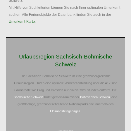
Schweiz.
Mit Hilfe von Suchkriterien können Sie nach Ihrer optimalen Unterkunft
suchen. Alle Ferienobjekte der Datenbank finden Sie auch in der
Unterkunft-Karte
.
Urlaubsregion Sächsisch-Böhmische
Schweiz
Die Sächsisch-Böhmische Schweiz ist eine grenzübergreifende
Urlaubsregion. Durch eine optimale Verkehrsanbindung über die A17 sind
Großstädte wie Prag und Dresden nur ein bis zwei Stunden entfernt. Die
Sächsische Schweiz
bildet gemeinsam mit der
Böhmischen Schweiz
eine
großflächige, grenzüberschreitende Nationalparkzone innerhalb des
Elbsandsteingebirges
.