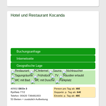
Hotel und Restaurant Kocanda
Buchungsanfrage
Internetseite
Geografische Lage
40502
Děčín 3
Person pro Tag ab:
46€
Rytířská 77/2
Doppelzi. p. Tag ab:
64€
Telefon: 00420 736481003
Einzelzi. p. Tag ab:
46€
53 Betten + zusätzlich Aufbettung