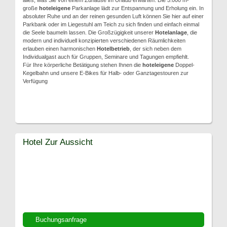
alles, was Sie von einem Zuhause im Urlaub erwarten. Die 5.000 m²
große
hoteleigene
Parkanlage lädt zur Entspannung und Erholung ein. In
absoluter Ruhe und an der reinen gesunden Luft können Sie hier auf einer
Parkbank oder im Liegestuhl am Teich zu sich finden und einfach einmal
die Seele baumeln lassen. Die Großzügigkeit unserer
Hotelanlage
, die
modern und individuell konzipierten verschiedenen Räumlichkeiten
erlauben einen harmonischen
Hotelbetrieb
, der sich neben dem
Individualgast auch für Gruppen, Seminare und Tagungen empfiehlt.
Für Ihre körperliche Betätigung stehen Ihnen die
hoteleigene
Doppel-
Kegelbahn und unsere E-Bikes für Halb- oder Ganztagestouren zur
Verfügung
Hotel Zur Aussicht
Buchungsanfrage