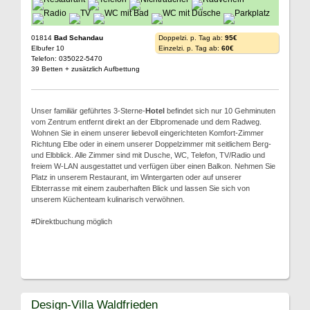
01814
Bad Schandau
Doppelzi. p. Tag ab:
95€
Elbufer 10
Einzelzi. p. Tag ab:
60€
Telefon: 035022-5470
39 Betten + zusätzlich Aufbettung
Unser familiär geführtes 3-Sterne-
Hotel
befindet sich nur 10 Gehminuten
vom Zentrum entfernt direkt an der Elbpromenade und dem Radweg.
Wohnen Sie in einem unserer liebevoll eingerichteten Komfort-Zimmer
Richtung Elbe oder in einem unserer Doppelzimmer mit seitlichem Berg-
und Elbblick. Alle Zimmer sind mit Dusche, WC, Telefon, TV/Radio und
freiem W-LAN ausgestattet und verfügen über einen Balkon. Nehmen Sie
Platz in unserem Restaurant, im Wintergarten oder auf unserer
Elbterrasse mit einem zauberhaften Blick und lassen Sie sich von
unserem Küchenteam kulinarisch verwöhnen.
#Direktbuchung möglich
Design-Villa Waldfrieden