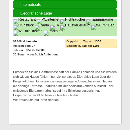
Internetseite
Geografische Lage
01848
Hohnstein
Doppelzi. p. Tag ab:
130€
Am Bergborn 07
Einzelzi. p. Tag ab:
110€
Telefon: 035975 87000
30 Betten + zusätzlich Aufbettung
Entdecken Sie die Gastfreundschaft der Familie Lehmann und Sie werden
sich wie zu Hause fühlen - nur viel sorgloser. Die ruhige Lage über dem
Burgstädtchen Hohnstein, die ungezwungene Atmosphäre des Hauses,
die sonnige Terrasse - natürlich mit der beeindruckenden Aussicht - der
einladende Biergarten, alles ist auf Ihre Erholung ausgerichtet.
Ersparnis bis zu 24 % beim 7 - Nächte - Rabatt !
Wir freuen uns auf Ihren Besuch !