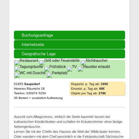
Buchungsanfrage
Internetseite
Geografische Lage
01855
Saupsdorf
Doppelzi. p. Tag ab:
105€
Hinteres Räumicht 18
Einzelzi. p. Tag ab:
68€
Telefon: 035974 5250
Objekt pro Tag ab:
278€
35 Betten + zusätzlich Aufbettung
Auszeit vom Alltagsstress, einfach die Seele baumeln lassen bei
kulinarischen Köstlichkeiten und schlafen im Kräuterzimmer ohne lästige
Nebengeräusche.
Lernen Sie mit der Chefin des Hauses die Welt der Wildkräuter kennen.
Oder wandern mit dem Chef persönlich in die Felslandschaft Sächsische-