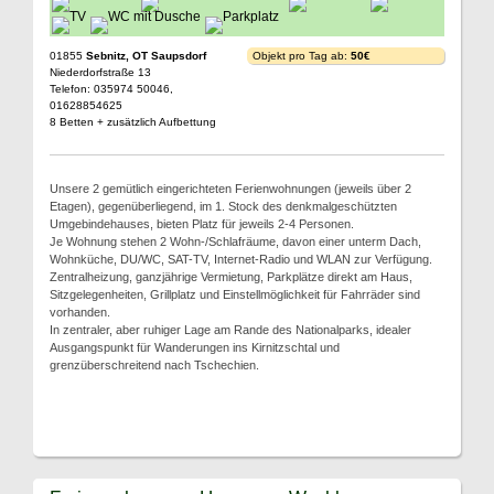
01855
Sebnitz, OT Saupsdorf
Objekt pro Tag ab:
50€
Niederdorfstraße 13
Telefon: 035974 50046,
01628854625
8 Betten + zusätzlich Aufbettung
Unsere 2 gemütlich eingerichteten Ferienwohnungen (jeweils über 2
Etagen), gegenüberliegend, im 1. Stock des denkmalgeschützten
Umgebindehauses, bieten Platz für jeweils 2-4 Personen.
Je Wohnung stehen 2 Wohn-/Schlafräume, davon einer unterm Dach,
Wohnküche, DU/WC, SAT-TV, Internet-Radio und WLAN zur Verfügung.
Zentralheizung, ganzjährige Vermietung, Parkplätze direkt am Haus,
Sitzgelegenheiten, Grillplatz und Einstellmöglichkeit für Fahrräder sind
vorhanden.
In zentraler, aber ruhiger Lage am Rande des Nationalparks, idealer
Ausgangspunkt für Wanderungen ins Kirnitzschtal und
grenzüberschreitend nach Tschechien.