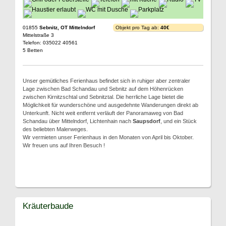
01855
Sebnitz, OT Mittelndorf
Objekt pro Tag ab:
40€
Mittelstraße 3
Telefon: 035022 40561
5 Betten
Unser gemütliches Ferienhaus befindet sich in ruhiger aber zentraler
Lage zwischen Bad Schandau und Sebnitz auf dem Höhenrücken
zwischen Kirnitzschtal und Sebnitztal. Die herrliche Lage bietet die
Möglichkeit für wunderschöne und ausgedehnte Wanderungen direkt ab
Unterkunft. Nicht weit entfernt verläuft der Panoramaweg von Bad
Schandau über Mittelndorf, Lichtenhain nach
Saupsdorf
, und ein Stück
des beliebten Malerweges.
Wir vermieten unser Ferienhaus in den Monaten von April bis Oktober.
Wir freuen uns auf Ihren Besuch !
Kräuterbaude