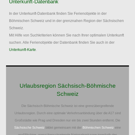
Unterkunft-Datenbank
In der Unterkunft-Datenbank finden Sie Ferienobjekte in der
Böhmischen Schweiz und in der grenznahen Region der Sächsischen
Schweiz.
Mit Hilfe von Suchkriterien können Sie nach Ihrer optimalen Unterkunft
suchen. Alle Ferienobjekte der Datenbank finden Sie auch in der
Unterkunft-Karte
.
Urlaubsregion Sächsisch-Böhmische
Schweiz
Die Sächsisch-Böhmische Schweiz ist eine grenzübergreifende
Urlaubsregion. Durch eine optimale Verkehrsanbindung über die A17 sind
Großstädte wie Prag und Dresden nur ein bis zwei Stunden entfernt. Die
Sächsische Schweiz
bildet gemeinsam mit der
Böhmischen Schweiz
eine
großflächige, grenzüberschreitende Nationalparkzone innerhalb des