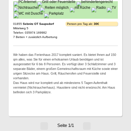
01855
Sebnitz OT Saupsdorf
Person pro Tag ab:
30€
Mittelweg 5
Telefon: 035974 169982
7 Betten + zusätzlich Aufbettung
Wir haben das Ferienhaus 2017 komplett saniert. Es bietet Ihnen auf 150
qm alles, was Sie für einen erholsamen Urlaub benötigen und ist
ausgestattet für 6 bis 8 Personen. Es verfügt über 3 Schlafzimmer und 3
separate Bäder, einem großen Gemeinschaftsraum mit Küche sowie einer
urigen Sitzecke am Haus. Grill, Räucherofen und Feuerstelle sind
vorhanden.
Das Haus wird nur komplett und ab mindestens 5 Tagen Aufenthalt
vermietet (Nichtraucherhaus). Haustiere sind nicht erwünscht. Am Haus
befinden sich 3 Parkplätze.
Seite 1/1