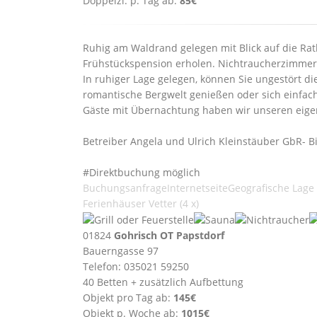
Doppelzi. p. Tag ab:
85€
Ruhig am Waldrand gelegen mit Blick auf die Rat
Frühstückspension erholen. Nichtraucherzimmer(D
In ruhiger Lage gelegen, können Sie ungestört
romantische Bergwelt genießen oder sich einfach n
Gäste mit Übernachtung haben wir unseren eigen
Betreiber Angela und Ulrich Kleinstäuber GbR- B
#Direktbuchung möglich
Buchungsanfrage
Internetseite
Geografische Lage
Ferienhäuser Vetter (4 x)
01824
Gohrisch OT Papstdorf
Bauerngasse 97
Telefon: 035021 59250
40 Betten + zusätzlich Aufbettung
Objekt pro Tag ab:
145€
Objekt p. Woche ab:
1015€