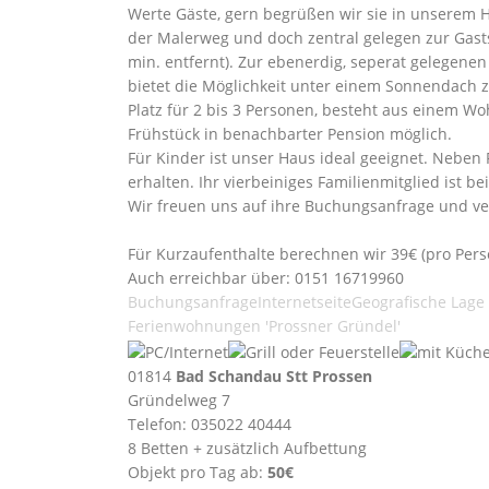
Werte Gäste, gern begrüßen wir sie in unserem 
der Malerweg und doch zentral gelegen zur Gastst
min. entfernt). Zur ebenerdig, seperat gelegene
bietet die Möglichkeit unter einem Sonnendach
Platz für 2 bis 3 Personen, besteht aus einem W
Frühstück in benachbarter Pension möglich.
Für Kinder ist unser Haus ideal geeignet. Neben
erhalten. Ihr vierbeiniges Familienmitglied ist b
Wir freuen uns auf ihre Buchungsanfrage und ver
Für Kurzaufenthalte berechnen wir 39€ (pro Pers
Auch erreichbar über: 0151 16719960
Buchungsanfrage
Internetseite
Geografische Lage
Ferienwohnungen 'Prossner Gründel'
01814
Bad Schandau Stt Prossen
Gründelweg 7
Telefon: 035022 40444
8 Betten + zusätzlich Aufbettung
Objekt pro Tag ab:
50€