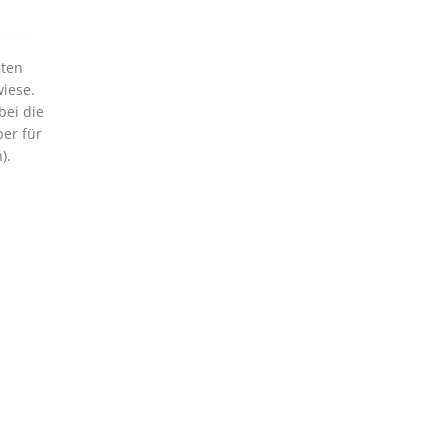
eten
iese.
bei die
ber für
).