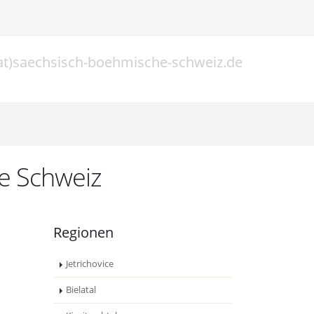
at)saechsisch-boehmische-schweiz.de
l
he Schweiz
Regionen
Jetrichovice
Bielatal