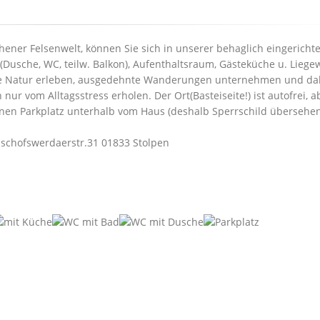
hener Felsenwelt, können Sie sich in unserer behaglich eingericht
usche, WC, teilw. Balkon), Aufenthaltsraum, Gästeküche u. Liegew
 die Natur erleben, ausgedehnte Wanderungen unternehmen und da
ur vom Alltagsstress erholen. Der Ort(Basteiseite!) ist autofrei, a
en Parkplatz unterhalb vom Haus (deshalb Sperrschild übersehen
ischofswerdaerstr.31 01833 Stolpen