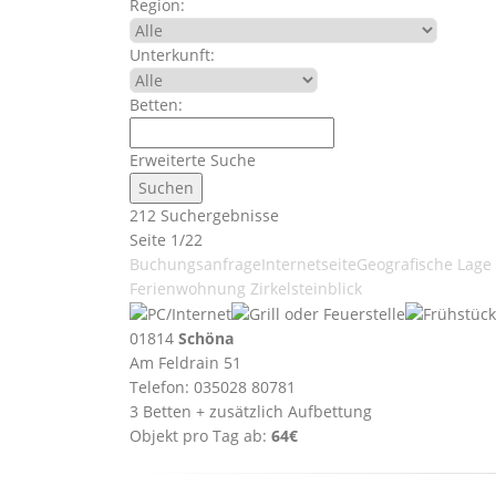
Region:
Unterkunft:
Betten:
Erweiterte Suche
212 Suchergebnisse
Seite 1/22
Buchungsanfrage
Internetseite
Geografische Lage
Ferienwohnung Zirkelsteinblick
01814
Schöna
Am Feldrain 51
Telefon: 035028 80781
3 Betten + zusätzlich Aufbettung
Objekt pro Tag ab:
64€