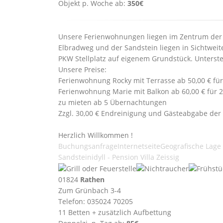
Objekt p. Woche ab:
350€
Unsere Ferienwohnungen liegen im Zentrum der S
Elbradweg und der Sandstein liegen in Sichtweit
PKW Stellplatz auf eigenem Grundstück. Unterste
Unsere Preise:
Ferienwohnung Rocky mit Terrasse ab 50,00 € fü
Ferienwohnung Marie mit Balkon ab 60,00 € für 
zu mieten ab 5 Übernachtungen
Zzgl. 30,00 € Endreinigung und Gästeabgabe der
Herzlich Willkommen !
Buchungsanfrage
Internetseite
Geografische Lage
Sandsteinidyll - Pension Villa Zeissig
01824
Rathen
Zum Grünbach 3-4
Telefon: 035024 70205
11 Betten + zusätzlich Aufbettung