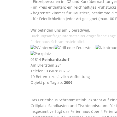
- Einzelpersonen im DZ und Kurzübernachtungen (
- im Preis enthalten: ein reichhaltiges Frühstücks
- begrenzte Zimmer für Haustiere, bestimmte Zimm
- für Feierlichkeiten jeder Art geeignet (max.100
Wir befinden uns am Elberadweg.
Buchungsanfrage
Internetseite
Geografische Lage
Ferienhaus Schrammsteinblick
01814
Reinhardtsdorf
Am Breitstein 28f
Telefon: 035028 80757
19 Betten + zusätzlich Aufbettung
Objekt pro Tag ab:
200€
Das Ferienhaus Schrammsteinblick steht auf ein
Grillplatz, Sandkasten und Tischtennisraum. Für I
Insgesamt verfügt das Ferienhaus über 4 Ferie