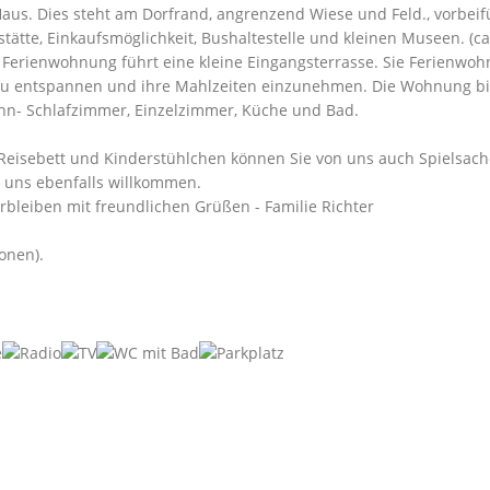
Haus. Dies steht am Dorfrand, angrenzend Wiese und Feld., vorbei
ätte, Einkaufsmöglichkeit, Bushaltestelle und kleinen Museen. (ca
n Ferienwohnung führt eine kleine Eingangsterrasse. Sie Ferienwo
 zu entspannen und ihre Mahlzeiten einzunehmen. Die Wohnung bi
ohn- Schlafzimmer, Einzelzimmer, Küche und Bad.
 Reisebett und Kinderstühlchen können Sie von uns auch Spielsac
ei uns ebenfalls willkommen.
bleiben mit freundlichen Grüßen - Familie Richter
onen).