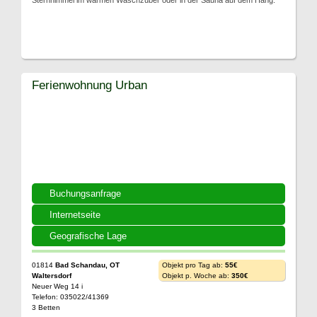
Sternhimmel im warmen Waschzuber oder in der Sauna auf dem Hang.
Ferienwohnung Urban
Buchungsanfrage
Internetseite
Geografische Lage
01814
Bad Schandau, OT
Objekt pro Tag ab:
55€
Waltersdorf
Objekt p. Woche ab:
350€
Neuer Weg 14 i
Telefon: 035022/41369
3 Betten