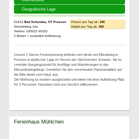
Geografische Lage
01814
Bad Schandau, OT Prossen
Person pro Tag ab:
18€
Gründelweg 14a
Objekt pro Tag ab:
36€
Telefon: 035022 40332
2 Betten + zusätzlich Aufbettung
Unsere 2 Sterne Ferienwohnung befindet sich direkt am Elbradweg in
Prossen in idyllischer Lage im Herzen der Sächsischen Schweiz. Sie ist
zentraler Ausgangspunkt für Ausflüge und Wanderungen in das
Elbsandsteingebirge. Genießen Sie den unverbauten Panoramablick auf
die Elbe direkt vom Haus aus.
Die Wohnung ist modern ausgestattet und bietet mit einer Aufbettung Platz
für 3 Personen. Haustiere sind uns herzlich willkommen.
Ferienhaus Mühlchen