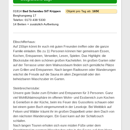
01814
Bad Schandau StT Krippen
Objekt pro Tag ab:
165€
Berghangweg 17
Telefon: 0173 438 5330
14 Betten + zusätzlich Aufbettung
Elbschifferhaus:
Auf 150qm könnt ihr euch mit guten Freunden treffen oder die ganze
Familie einladen. Bis zu 11 Personen können hier gemeinsam Essen,
Kochen, Entspannen, Verweilen, Lesen, Spielen. Das Highlight: die
Blockstube mit dem schönen großen Kachelofen. Im großen Garten oder
auf der Terrasse unter dem Walnussbaum finden sich gemütliche Plätze
zum Grillen und Entspannen. Nach langen Radtouren oder Wanderungen
wächst die Freude auf die Sauna im alten Ziegenstall oder den
beheizbaren Waschzuber im Garten.
Steinbrecherstube:
Unsere gute Stube zum Erholen und Entspannen für 3 Personen. Ganz
viel Wohlfühlatmosphäre im offenen Wohn- und Essbereich zum Kochen
& Genießen in der Küche, beim ins Feuer des Gussofens schauen oder
bei einem guten Buch eingemummelt in der Lesekoje. Bei Weitblick auf
Felsen und Wälder träumt ihr im großen Doppelbett unter dem Dach von
den nächsten Wanderungen. Ein Gast kann auf der Schlafcouch
schlafen.
Nach langen Touren erholen sich eure müden Füße unter dem