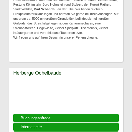
Festung Königstein, Burg Hohnstein und Stolpen, den Kurort Rathen,
Stadt Wehlen,
Bad Schandau
an der Elbe. Wir haben reichlich
Prospektmaterial ausliegen und beraten Sie gerne bei Ihren Ausflügen. Auf
unserem ca. 5000 qm großem Grundstück befindet sich ein großer
Grillplatz, das Streichelgehege mit den Kamerunschafen, eine
Streuobstwiese, Liegewiese, kleiner Spielplatz, Tischtennis, kleiner
Kräutergarten und verschiedene Teesorten uvm.
Wir freuen uns auf Ihren Besuch in unserer Ferienscheune.
Herberge Ochelbaude
Buchungsanfrage
Internetseite