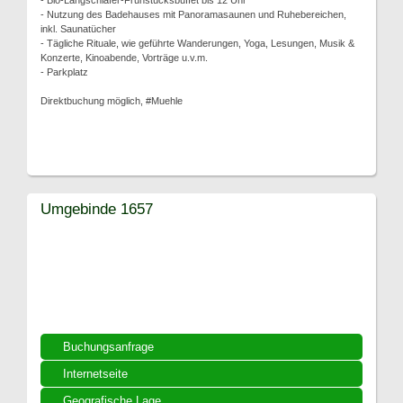
- Bio-Langschläfer-Frühstücksbuffet bis 12 Uhr
- Nutzung des Badehauses mit Panoramasaunen und Ruhebereichen,
inkl. Saunatücher
- Tägliche Rituale, wie geführte Wanderungen, Yoga, Lesungen, Musik &
Konzerte, Kinoabende, Vorträge u.v.m.
- Parkplatz
Direktbuchung möglich, #Muehle
Umgebinde 1657
Buchungsanfrage
Internetseite
Geografische Lage