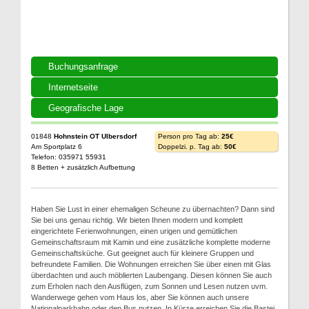
Buchungsanfrage
Internetseite
Geografische Lage
01848
Hohnstein OT Ulbersdorf
Person pro Tag ab:
25€
Am Sportplatz 6
Doppelzi. p. Tag ab:
50€
Telefon: 035971 55931
8 Betten + zusätzlich Aufbettung
Haben Sie Lust in einer ehemaligen Scheune zu übernachten? Dann sind
Sie bei uns genau richtig. Wir bieten Ihnen modern und komplett
eingerichtete Ferienwohnungen, einen urigen und gemütlichen
Gemeinschaftsraum mit Kamin und eine zusätzliche komplette moderne
Gemeinschaftsküche. Gut geeignet auch für kleinere Gruppen und
befreundete Familien. Die Wohnungen erreichen Sie über einen mit Glas
überdachten und auch möblierten Laubengang. Diesen können Sie auch
zum Erholen nach den Ausflügen, zum Sonnen und Lesen nutzen uvm.
Wanderwege gehen vom Haus los, aber Sie können auch unsere
Nationalparkbahn oder den Bus nutzen. In Kürze erreichen Sie die Bastei,