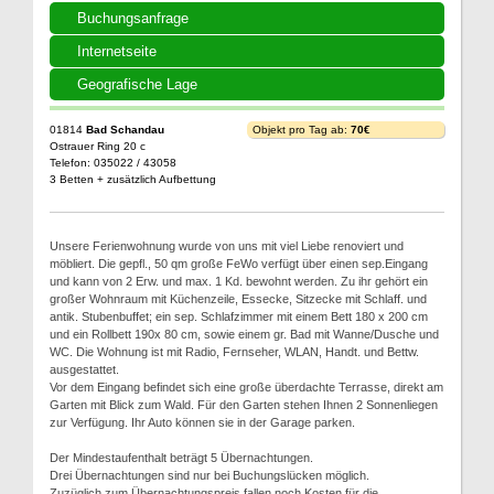
Buchungsanfrage
Internetseite
Geografische Lage
01814
Bad Schandau
Objekt pro Tag ab:
70€
Ostrauer Ring 20 c
Telefon: 035022 / 43058
3 Betten + zusätzlich Aufbettung
Unsere Ferienwohnung wurde von uns mit viel Liebe renoviert und
möbliert. Die gepfl., 50 qm große FeWo verfügt über einen sep.Eingang
und kann von 2 Erw. und max. 1 Kd. bewohnt werden. Zu ihr gehört ein
großer Wohnraum mit Küchenzeile, Essecke, Sitzecke mit Schlaff. und
antik. Stubenbuffet; ein sep. Schlafzimmer mit einem Bett 180 x 200 cm
und ein Rollbett 190x 80 cm, sowie einem gr. Bad mit Wanne/Dusche und
WC. Die Wohnung ist mit Radio, Fernseher, WLAN, Handt. und Bettw.
ausgestattet.
Vor dem Eingang befindet sich eine große überdachte Terrasse, direkt am
Garten mit Blick zum Wald. Für den Garten stehen Ihnen 2 Sonnenliegen
zur Verfügung. Ihr Auto können sie in der Garage parken.
Der Mindestaufenthalt beträgt 5 Übernachtungen.
Drei Übernachtungen sind nur bei Buchungslücken möglich.
Zuzüglich zum Übernachtungspreis fallen noch Kosten für die