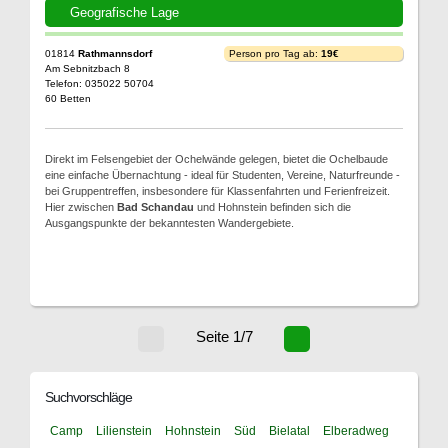
Geografische Lage
01814
Rathmannsdorf
Person pro Tag ab:
19€
Am Sebnitzbach 8
Telefon: 035022 50704
60 Betten
Direkt im Felsengebiet der Ochelwände gelegen, bietet die Ochelbaude
eine einfache Übernachtung - ideal für Studenten, Vereine, Naturfreunde -
bei Gruppentreffen, insbesondere für Klassenfahrten und Ferienfreizeit.
Hier zwischen
Bad Schandau
und Hohnstein befinden sich die
Ausgangspunkte der bekanntesten Wandergebiete.
Seite 1/7
Suchvorschläge
Camp
Lilienstein
Hohnstein
Süd
Bielatal
Elberadweg