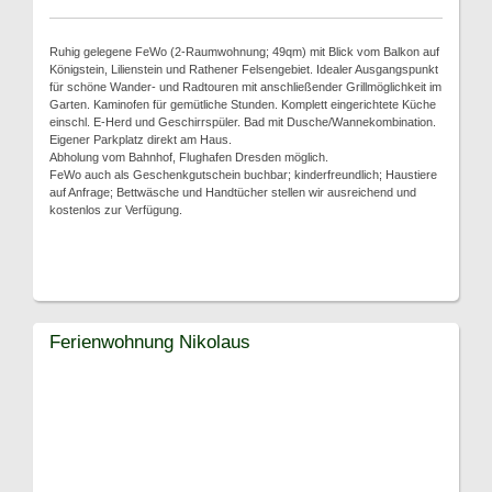
Ruhig gelegene FeWo (2-Raumwohnung; 49qm) mit Blick vom Balkon auf
Königstein, Lilienstein und Rathener Felsengebiet. Idealer Ausgangspunkt
für schöne Wander- und Radtouren mit anschließender Grillmöglichkeit im
Garten. Kaminofen für gemütliche Stunden. Komplett eingerichtete Küche
einschl. E-Herd und Geschirrspüler. Bad mit Dusche/Wannekombination.
Eigener Parkplatz direkt am Haus.
Abholung vom Bahnhof, Flughafen Dresden möglich.
FeWo auch als Geschenkgutschein buchbar; kinderfreundlich; Haustiere
auf Anfrage; Bettwäsche und Handtücher stellen wir ausreichend und
kostenlos zur Verfügung.
Ferienwohnung Nikolaus