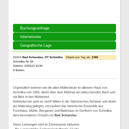
Buchungsanfrage
Internetseite
Geografische Lage
01814
Bad Schandau, OT Schmilka
Objekt pro Tag ab:
138€
Schmilka Nr. 36
Telefon: 035022 9130
4 Betten
Urgemütlich wohnen wie die alten Müllersleute im ältesten Haus von
Schmilka von 1665, direkt über dem Mühlrad am plätschernden Bach und
mit Blick in den Mühlenhof.
Authentischer geht es nicht! Mitten in der Sächsischen Schweiz und direkt
am Malerweg gelegen, verzaubert das historische Ensemble aus
Forsthaus, Mühle, Biergarten und Badehaus im Dorfkern von Schmilka,
dem besonderen Ortsteil von
Bad Schandau
.
Diese Leistungen sind im Zimmerpreis inklusive: