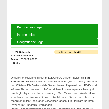
Buchungsanfrage
Internetseite
Geografische Lage
01824
Gohrisch
Objekt pro Tag ab:
40€
Sonnenstrasse 163 e
Telefon: 035021 67278
3 Betten
Unsere Ferienwohnung liegt im Luftkurort Gohrisch, zwischen
Bad
Schandau
und Königstein auf einer Hochebene (300 m ü.d.M.) umgeben
von Wäldern. Die Ausflugsziele Gohrischstein, Papststein und Pfaffenstein
können Sie von uns aus zu Fuß erreichen. Unsere separate Fewo (48
qm) liegt ruhig in einer Nebenstrasse, 3 Geh-Minuten vom Wald entfernt
jedoch auch zentral zum Ortskern. Auch können Sie sich in Gohrisch in
mehreren guten Gaststätten verwöhnen lassen. Ein Stellplatz für Ihren
PKW ist im Grundstück vorhanden.
Unser Elbsandsteingebirge ist zu jeder Jahreszeit eine Reise wert, wir