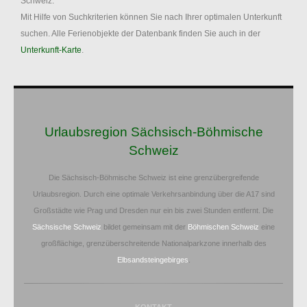
Schweiz.
Mit Hilfe von Suchkriterien können Sie nach Ihrer optimalen Unterkunft
suchen. Alle Ferienobjekte der Datenbank finden Sie auch in der
Unterkunft-Karte
.
Urlaubsregion Sächsisch-Böhmische
Schweiz
Die Sächsisch-Böhmische Schweiz ist eine grenzübergreifende
Urlaubsregion. Durch eine optimale Verkehrsanbindung über die A17 sind
Großstädte wie Prag und Dresden nur ein bis zwei Stunden entfernt. Die
Sächsische Schweiz
bildet gemeinsam mit der
Böhmischen Schweiz
eine
großflächige, grenzüberschreitende Nationalparkzone innerhalb des
Elbsandsteingebirges
.