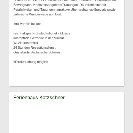
Sommerterrassen, eine Wellness-Oase und Panorama-Saunalandschaft,
Bowlingbahn, Hochzeitsangebote/Trauungen, Räumlichkeiten für
Festlichkeiten und Tagungen, attraktive Übernachtungs-Specials sowie
zahlreiche Wanderwege ab Hotel.
Ihre Vorteile bei uns:
reichhaltiges Frühstücksbuffet inklusive
kostenfreie Getränke in der Minibar
WLAN kostenfrei
24 Stunden Rezeptionsdienst
Gästekarte Sächsische Schweiz
#Direktbuchung möglich
Ferienhaus Katzschner