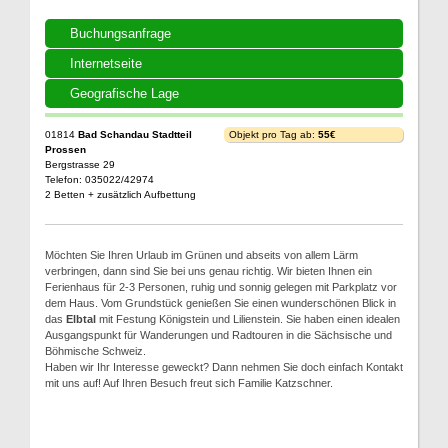
Buchungsanfrage
Internetseite
Geografische Lage
01814
Bad Schandau Stadtteil
Objekt pro Tag ab:
55€
Prossen
Bergstrasse 29
Telefon: 035022/42974
2 Betten + zusätzlich Aufbettung
Möchten Sie Ihren Urlaub im Grünen und abseits von allem Lärm
verbringen, dann sind Sie bei uns genau richtig. Wir bieten Ihnen ein
Ferienhaus für 2-3 Personen, ruhig und sonnig gelegen mit Parkplatz vor
dem Haus. Vom Grundstück genießen Sie einen wunderschönen Blick in
das
Elbtal
mit Festung Königstein und Lilienstein. Sie haben einen idealen
Ausgangspunkt für Wanderungen und Radtouren in die Sächsische und
Böhmische Schweiz.
Haben wir Ihr Interesse geweckt? Dann nehmen Sie doch einfach Kontakt
mit uns auf! Auf Ihren Besuch freut sich Familie Katzschner.