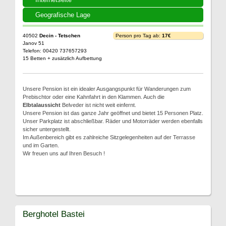
Geografische Lage
40502
Decin - Tetschen
Person pro Tag ab:
17€
Janov 51
Telefon: 00420 737657293
15 Betten + zusätzlich Aufbettung
Unsere Pension ist ein idealer Ausgangspunkt für Wanderungen zum
Prebischtor oder eine Kahnfahrt in den Klammen. Auch die
Elbtalaussicht
Belveder ist nicht weit einfernt.
Unsere Pension ist das ganze Jahr geöffnet und bietet 15 Personen Platz.
Unser Parkplatz ist abschließbar. Räder und Motorräder werden ebenfalls
sicher untergestellt.
Im Außenbereich gibt es zahlreiche Sitzgelegenheiten auf der Terrasse
und im Garten.
Wir freuen uns auf Ihren Besuch !
Berghotel Bastei