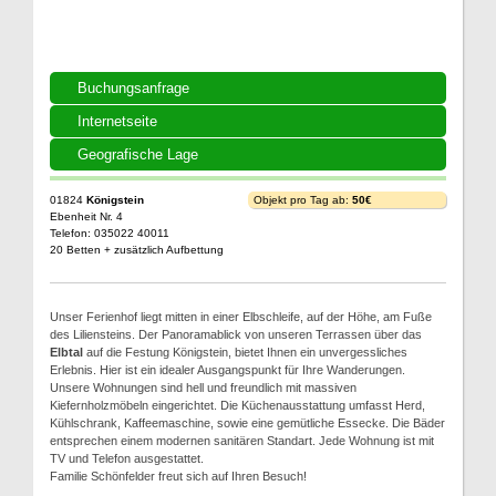
Buchungsanfrage
Internetseite
Geografische Lage
01824
Königstein
Objekt pro Tag ab:
50€
Ebenheit Nr. 4
Telefon: 035022 40011
20 Betten + zusätzlich Aufbettung
Unser Ferienhof liegt mitten in einer Elbschleife, auf der Höhe, am Fuße
des Liliensteins. Der Panoramablick von unseren Terrassen über das
Elbtal
auf die Festung Königstein, bietet Ihnen ein unvergessliches
Erlebnis. Hier ist ein idealer Ausgangspunkt für Ihre Wanderungen.
Unsere Wohnungen sind hell und freundlich mit massiven
Kiefernholzmöbeln eingerichtet. Die Küchenausstattung umfasst Herd,
Kühlschrank, Kaffeemaschine, sowie eine gemütliche Essecke. Die Bäder
entsprechen einem modernen sanitären Standart. Jede Wohnung ist mit
TV und Telefon ausgestattet.
Familie Schönfelder freut sich auf Ihren Besuch!