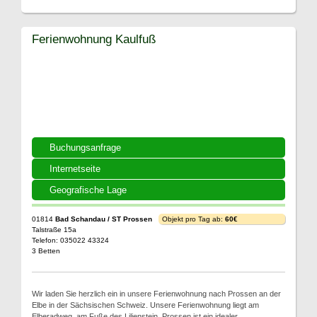
Ferienwohnung Kaulfuß
Buchungsanfrage
Internetseite
Geografische Lage
01814
Bad Schandau / ST Prossen
Objekt pro Tag ab:
60€
Talstraße 15a
Telefon: 035022 43324
3 Betten
Wir laden Sie herzlich ein in unsere Ferienwohnung nach Prossen an der
Elbe in der Sächsischen Schweiz. Unsere Ferienwohnung liegt am
Elberadweg, am Fuße des Lilienstein. Prossen ist ein idealer