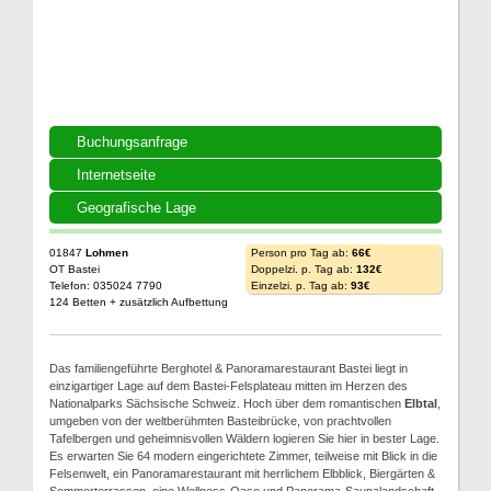
Buchungsanfrage
Internetseite
Geografische Lage
01847
Lohmen
Person pro Tag ab:
66€
OT Bastei
Doppelzi. p. Tag ab:
132€
Telefon: 035024 7790
Einzelzi. p. Tag ab:
93€
124 Betten + zusätzlich Aufbettung
Das familiengeführte Berghotel & Panoramarestaurant Bastei liegt in
einzigartiger Lage auf dem Bastei-Felsplateau mitten im Herzen des
Nationalparks Sächsische Schweiz. Hoch über dem romantischen
Elbtal
,
umgeben von der weltberühmten Basteibrücke, von prachtvollen
Tafelbergen und geheimnisvollen Wäldern logieren Sie hier in bester Lage.
Es erwarten Sie 64 modern eingerichtete Zimmer, teilweise mit Blick in die
Felsenwelt, ein Panoramarestaurant mit herrlichem Elbblick, Biergärten &