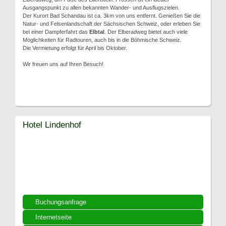
Ausgangspunkt zu allen bekannten Wander- und Ausflugszielen.
Der Kurort Bad Schandau ist ca. 3km von uns entfernt. Genießen Sie die
Natur- und Felsenlandschaft der Sächsischen Schweiz, oder erleben Sie
bei einer Dampferfahrt das
Elbtal
. Der Elberadweg bietet auch viele
Möglichkeiten für Radtouren, auch bis in die Böhmische Schweiz.
Die Vermietung erfolgt für April bis Oktober.
Wir freuen uns auf Ihren Besuch!
Hotel Lindenhof
Buchungsanfrage
Internetseite