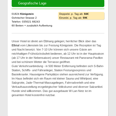
Geografische Lage
01824
Königstein
Doppelzi. p. Tag ab:
84€
Gohrischer Strasse 2
Einzelzi. p. Tag ab:
59€
Telefon: 035021 68243
60 Betten + zusätzlich Aufbettung
Unser Hotel ist direkt am Elbhang gelegen; herrlicher Blick über das
Elbtal
vom Lilienstein bis zur Festung Königstein. Die Rezeption ist Tag
und Nacht besetzt. Von 7-10 Uhr können sich unsere Gäste am
reichhaltigen Frühstücksbufett bedienen, ab 12 Uhr ist in der Hauptsaison
(ab 17 Uhr in der Nebensaison) unser Restaurant mit Panorama-Pavillon
und bei schönem Wetter die Terrasse geöffnet.
Gute Verkehrsanbindung - in 500 Meter Entfernung befinden sich S-Bahn-
Station, Schiffs- und Fähranleger, Station Festungsexpress und
Basteikraxler. Hauseigene Parkplätze stehen ausreichend zur Verfügung.
Im Haus befindet sich ein Raum mit kleiner Sauna und Whirlpool, eine
Salzgrotte, Jade-Thermal-Massageliegen, Fahrradverleih und eine
Verkaufsausstellung erzgebirgischer Volkskunst und diverser Salzartikel.
Hunde sind willkommen. Das gut ausgebaute W-Lan-Netz ist im
gesamten Hotel kostenfrei nutzbar.