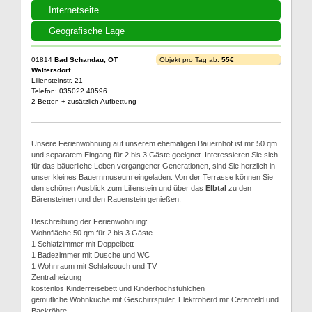
Internetseite
Geografische Lage
01814
Bad Schandau, OT
Objekt pro Tag ab:
55€
Waltersdorf
Liliensteinstr. 21
Telefon: 035022 40596
2 Betten + zusätzlich Aufbettung
Unsere Ferienwohnung auf unserem ehemaligen Bauernhof ist mit 50 qm
und separatem Eingang für 2 bis 3 Gäste geeignet. Interessieren Sie sich
für das bäuerliche Leben vergangener Generationen, sind Sie herzlich in
unser kleines Bauernmuseum eingeladen. Von der Terrasse können Sie
den schönen Ausblick zum Lilienstein und über das
Elbtal
zu den
Bärensteinen und den Rauenstein genießen.
Beschreibung der Ferienwohnung:
Wohnfläche 50 qm für 2 bis 3 Gäste
1 Schlafzimmer mit Doppelbett
1 Badezimmer mit Dusche und WC
1 Wohnraum mit Schlafcouch und TV
Zentralheizung
kostenlos Kinderreisebett und Kinderhochstühlchen
gemütliche Wohnküche mit Geschirrspüler, Elektroherd mit Ceranfeld und
Backröhre