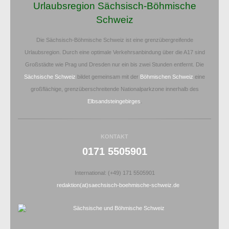
Urlaubsregion Sächsisch-Böhmische
Schweiz
Die Sächsisch-Böhmische Schweiz ist eine grenzübergreifende
Urlaubsregion. Durch eine optimale Verkehrsanbindung über die A17 sind
Großstädte wie Prag und Dresden nur ein bis zwei Stunden entfernt. Die
Sächsische Schweiz
bildet gemeinsam mit der
Böhmischen Schweiz
eine
großflächige, grenzüberschreitende Nationalparkzone innerhalb des
Elbsandsteingebirges
.
KONTAKT
0171 5505901
International: (+49) 171 5505901
redaktion(at)saechsisch-boehmische-schweiz.de