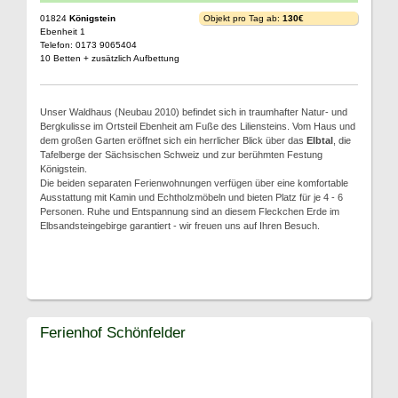
01824
Königstein
Objekt pro Tag ab:
130€
Ebenheit 1
Telefon: 0173 9065404
10 Betten + zusätzlich Aufbettung
Unser Waldhaus (Neubau 2010) befindet sich in traumhafter Natur- und
Bergkulisse im Ortsteil Ebenheit am Fuße des Liliensteins. Vom Haus und
dem großen Garten eröffnet sich ein herrlicher Blick über das
Elbtal
, die
Tafelberge der Sächsischen Schweiz und zur berühmten Festung
Königstein.
Die beiden separaten Ferienwohnungen verfügen über eine komfortable
Ausstattung mit Kamin und Echtholzmöbeln und bieten Platz für je 4 - 6
Personen. Ruhe und Entspannung sind an diesem Fleckchen Erde im
Elbsandsteingebirge garantiert - wir freuen uns auf Ihren Besuch.
Ferienhof Schönfelder