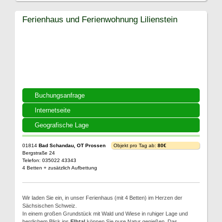
Ferienhaus und Ferienwohnung Lilienstein
Buchungsanfrage
Internetseite
Geografische Lage
01814
Bad Schandau, OT Prossen
Objekt pro Tag ab:
80€
Bergstraße 24
Telefon: 035022 43343
4 Betten + zusätzlich Aufbettung
Wir laden Sie ein, in unser Ferienhaus (mit 4 Betten) im Herzen der
Sächsischen Schweiz.
In einem großen Grundstück mit Wald und Wiese in ruhiger Lage und
herrlichem Blick ins
Elbtal
können Sie pure Natur genießen. Das