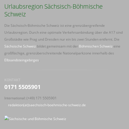
Urlaubsregion Sächsisch-Böhmische
Schweiz
Die Sächsisch-Böhmische Schweiz ist eine grenzübergreifende
Urlaubsregion. Durch eine optimale Verkehrsanbindung über die A17 sind
Großstädte wie Prag und Dresden nur ein bis zwei Stunden entfernt. Die
Sächsische Schweiz
bildet gemeinsam mit der
Böhmischen Schweiz
eine
großflächige, grenzüberschreitende Nationalparkzone innerhalb des
Elbsandsteingebirges
.
KONTAKT
0171 5505901
International: (+49) 171 5505901
redaktion(at)saechsisch-boehmische-schweiz.de