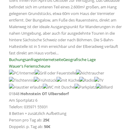
steht Ihnen von April bis Oktober zur Verfügung. Das Gebäude
befindet sich im unteren Teil eines 2.600m² großen, am Hang
gelegenen Grundstücks, etwa 60m vom Haus der Vermieter
entfernt. Der Bungalow, am Fuße des Rauensteins, direkt am
Malerweg ist der ideale Ausgangspunkt für Wanderungen in der
nahen Umgebung, aber auch für ausgedehnte Touren in die
hintere Sächsische Schweiz oder nach Böhmen. Die S-Bahn-
Haltestelle ist in 5 min erreichbar und der Elberadweg verläuft
fast direkt am Haus vorbei...
Buchungsanfrage
Internetseite
Geografische Lage
Wauer's Ferienscheune
01848
Hohnstein OT Ulbersdorf
Am Sportplatz 6
Telefon: 035971 55931
8 Betten + zusätzlich Aufbettung
Person pro Tag ab:
25€
Doppelzi. p. Tag ab:
50€