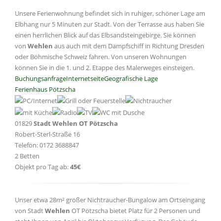
Unsere Ferienwohnung befindet sich in ruhiger, schöner Lage am
Elbhang nur 5 Minuten zur Stadt. Von der Terrasse aus haben Sie
einen herrlichen Blick auf das Elbsandsteingebirge. Sie können
von
Wehlen
aus auch mit dem Dampfschiff in Richtung Dresden
oder Böhmische Schweiz fahren. Von unseren Wohnungen
können Sie in die 1. und 2. Etappe des Malerweges einsteigen.
Buchungsanfrage
Internetseite
Geografische Lage
Ferienhaus Pötzscha
01829
Stadt Wehlen OT Pötzscha
Robert-Sterl-Straße 16
Telefon: 0172 3688847
2 Betten
Objekt pro Tag ab:
45€
Unser etwa 28m² großer Nichtraucher-Bungalow am Ortseingang
von Stadt
Wehlen
OT Pötzscha bietet Platz für 2 Personen und