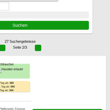
27 Suchergebnisse
Seite 2/3
 Tag ab:
30€
. Tag ab:
56€
. Tag ab:
30€
faffenstein, Festung