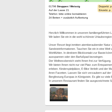
01796
Struppen / Weissig
Doppelzi. p
Auf der Laase 21
Einzelzi. p
Telefon: bitte online kontaktieren
24 Betten + zusätzlich Aufbettung
Herzlich Willkommen in unserem familiengeführten 
Wir laden Sie ein in die wohl schönste Urlaubsregio
Unser Resort liegt inmitten atemberaubender Natur
Sandsteinformationen. Tauchen Sie ein in eine Welt 
Wohlfühlen. In direktem Blickkontakt zur Bastei kön
ausspannen oder den Barfußpad bezwingen.
Der Wellnessbereich steht Ihnen frei zur Verfügung.
Wir bieten Ihnen nicht nur viel Platz zum Entspanne
erleben. Kinderspielplätze, E-Bike Verleih und der M
ihren Facetten. Lassen Sie sich verzaubern auf der
Bergfestung Europas in Königstein. Es gibt so viele
In unserem Restaurant finden Sie ausgezeichnete S