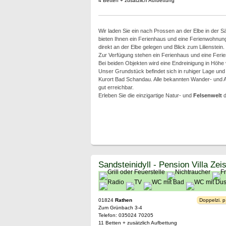
4 Betten + zusätzlich Aufbettung
Wir laden Sie ein nach Prossen an der Elbe in der 
bieten Ihnen ein Ferienhaus und eine Ferienwohnun
direkt an der Elbe gelegen und Blick zum Lilienstein.
Zur Verfügung stehen ein Ferienhaus und eine Ferie
Bei beiden Objekten wird eine Endreinigung in Höhe
Unser Grundstück befindet sich in ruhiger Lage und
Kurort Bad Schandau. Alle bekannten Wander- und A
gut erreichbar.
Erleben Sie die einzigartige Natur- und
Felsenwelt
d
Sandsteinidyll - Pension Villa Zei
01824
Rathen
Doppelzi. p
Zum Grünbach 3-4
Telefon: 035024 70205
11 Betten + zusätzlich Aufbettung