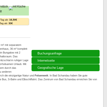
 Tag ab:
16,50€
 Tag ab:
33€
0 m² mit separatem
enhaus, 36 m² komplett
in Bungalow mit 2
Buchungsanfrage
thaltsraum. Das
itzschtal in ruhiger Lage
Internetseite
erholsamen Urlaub. Mit
Geografische Lage
quem durch das
zu anderen
h die einzigartige Natur und
Felsenwelt
. In Bad Schandau haben Sie gute
wie Bus, S-Bahn und Elbschiffahrt. Das Zentrum von Bad Schandau erreichen Sie von