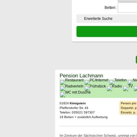
Betten:
Erweiterte Suche
Pension Lachmann
01824
Königstein
Person pro
Pfaffendorfer Str. 44
Doppelzi. p
Telefon: 035021 597307
Einzelzi. p
19 Betten + zusätzlich Aufbettung
Im Zentrum der Sächsischen Schweiz, umringt von P