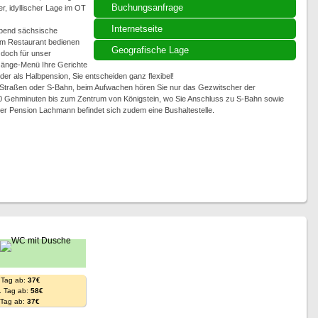
Buchungsanfrage
ger, idyllischer Lage im OT
Internetseite
Abend sächsische
m Restaurant bedienen
Geografische Lage
 doch für unser
-Gänge-Menü Ihre Gerichte
der als Halbpension, Sie entscheiden ganz flexibel!
 Straßen oder S-Bahn, beim Aufwachen hören Sie nur das Gezwitscher der
0 Gehminuten bis zum Zentrum von Königstein, wo Sie Anschluss zu S-Bahn sowie
hrer Pension Lachmann befindet sich zudem eine Bushaltestelle.
 Tag ab:
37€
. Tag ab:
58€
. Tag ab:
37€