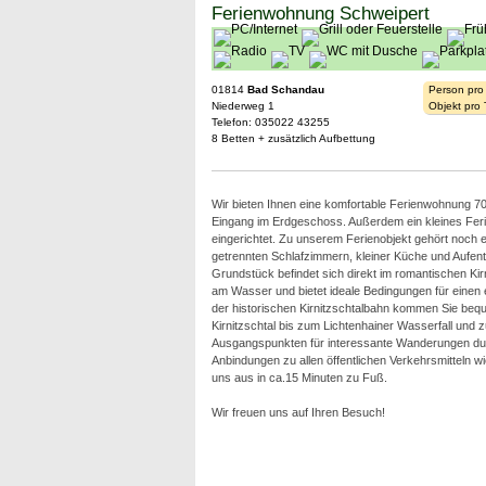
Ferienwohnung Schweipert
01814
Bad Schandau
Person pro
Niederweg 1
Objekt pro
Telefon: 035022 43255
8 Betten + zusätzlich Aufbettung
Wir bieten Ihnen eine komfortable Ferienwohnung 7
Eingang im Erdgeschoss. Außerdem ein kleines Feri
eingerichtet. Zu unserem Ferienobjekt gehört noch e
getrennten Schlafzimmern, kleiner Küche und Aufen
Grundstück befindet sich direkt im romantischen Kirn
am Wasser und bietet ideale Bedingungen für einen 
der historischen Kirnitzschtalbahn kommen Sie be
Kirnitzschtal bis zum Lichtenhainer Wasserfall und 
Ausgangspunkten für interessante Wanderungen durc
Anbindungen zu allen öffentlichen Verkehrsmitteln 
uns aus in ca.15 Minuten zu Fuß.
Wir freuen uns auf Ihren Besuch!