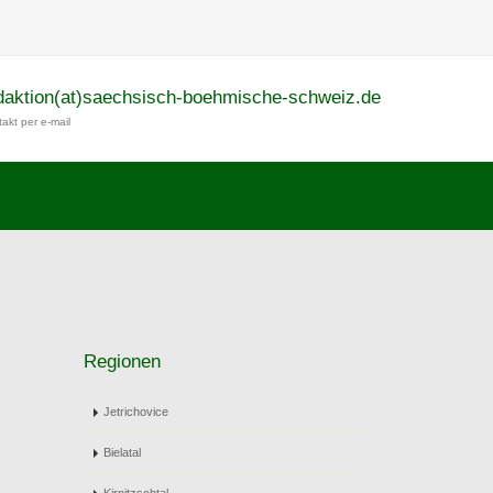
daktion(at)saechsisch-boehmische-schweiz.de
akt per e-mail
Regionen
Jetrichovice
Bielatal