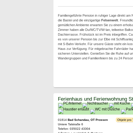
Familiengeführte Pension in ruhiger Lage direkt am N
die Bastei und die einzigartige
Felsenwelt
. Freundli
gemütlichen Ambiente erwarten Sie zu einem erhol
Zimmer haben alle Du/WC/TV/W-lan, teilweise Balk
Dachterrasse. Frühstück ist im Preis inbegriffen. C
es von unserer Pension bis zur Elbe mit Schiffsanle
mit S-Bahn-Verkehr. Für unsere Gäste steht ein kos
Haus zur Verfügung. Für mitgebrachte Fahrräder h
sicheren Unterstellen. Genießen Sie die Ruhe auf u
Wandergruppen und Familienfeiern bis zu 24 Person
Ferienhaus und Ferienwohnung St
01814
Bad Schandau, OT Prossen
Objekt pro
Untere Talstraße 6
Telefon: 035022 43304