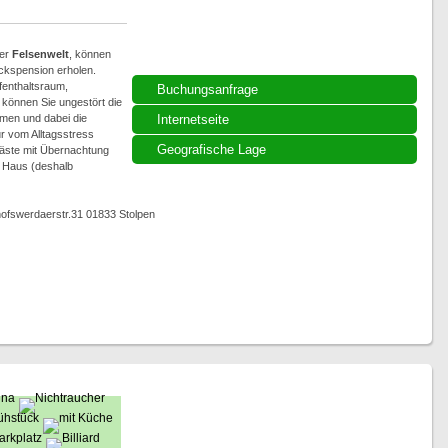
ner
Felsenwelt
, können
ückspension erholen.
fenthaltsraum,
Buchungsanfrage
 können Sie ungestört die
men und dabei die
Internetseite
r vom Alltagsstress
Geografische Lage
 Gäste mit Übernachtung
m Haus (deshalb
hofswerdaerstr.31 01833 Stolpen