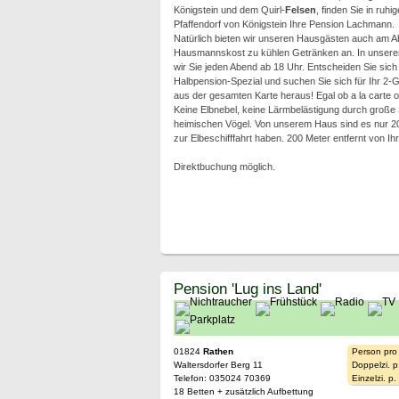
Königstein und dem Quirl-
Felsen
, finden Sie in ruhi
Pfaffendorf von Königstein Ihre Pension Lachmann.
Natürlich bieten wir unseren Hausgästen auch am 
Hausmannskost zu kühlen Getränken an. In unsere
wir Sie jeden Abend ab 18 Uhr. Entscheiden Sie sich
Halbpension-Spezial und suchen Sie sich für Ihr 2
aus der gesamten Karte heraus! Egal ob a la carte o
Keine Elbnebel, keine Lärmbelästigung durch große
heimischen Vögel. Von unserem Haus sind es nur 2
zur Elbeschifffahrt haben. 200 Meter entfernt von I
Direktbuchung möglich.
Pension 'Lug ins Land'
01824
Rathen
Person pro
Waltersdorfer Berg 11
Doppelzi. p
Telefon: 035024 70369
Einzelzi. p
18 Betten + zusätzlich Aufbettung