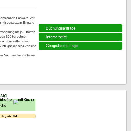
Sächsischen Schweiz. Wir
g mit separatem Eingang
Buchungsanfrage
nwohnung mit je 2 Betten.
 von 30€ berechnet.
Internetseite
 ca. 3km entfernt vom
Geografische Lage
usflugsziele sind von uns
er Sächsischen Schweiz.
ssig
. Tag ab:
85€