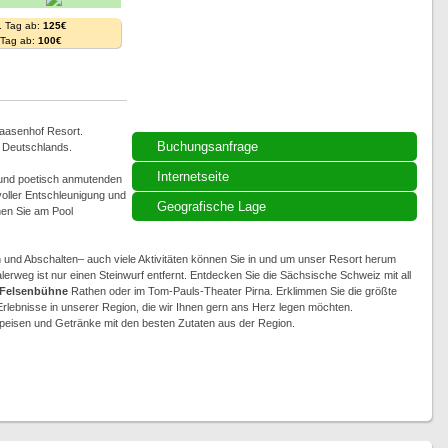
. Tag ab:
125€
. Tag ab:
100€
Laasenhof Resort.
Buchungsanfrage
n Deutschlands.
Internetseite
 und poetisch anmutenden
voller Entschleunigung und
Geografische Lage
nen Sie am Pool
n und Abschalten– auch viele Aktivitäten können Sie in und um unser Resort herum
alerweg ist nur einen Steinwurf entfernt. Entdecken Sie die Sächsische Schweiz mit all
Felsenbühne
Rathen oder im Tom-Pauls-Theater Pirna. Erklimmen Sie die größte
 Erlebnisse in unserer Region, die wir Ihnen gern ans Herz legen möchten.
peisen und Getränke mit den besten Zutaten aus der Region.