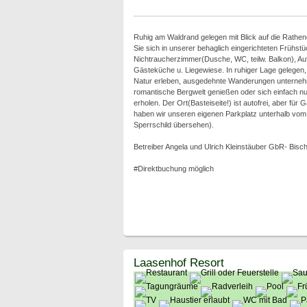
Ruhig am Waldrand gelegen mit Blick auf die Rathe
Sie sich in unserer behaglich eingerichteten Frühst
Nichtraucherzimmer(Dusche, WC, teilw. Balkon), Au
Gästeküche u. Liegewiese. In ruhiger Lage gelegen,
Natur erleben, ausgedehnte Wanderungen unterneh
romantische Bergwelt genießen oder sich einfach nu
erholen. Der Ort(Basteiseite!) ist autofrei, aber für
haben wir unseren eigenen Parkplatz unterhalb vo
Sperrschild übersehen).
Betreiber Angela und Ulrich Kleinstäuber GbR- Bisc
#Direktbuchung möglich
Laasenhof Resort