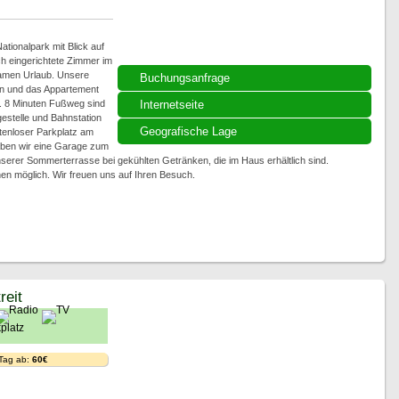
ationalpark mit Blick auf
ch eingerichtete Zimmer im
samen Urlaub. Unsere
Buchungsanfrage
on und das Appartement
a. 8 Minuten Fußweg sind
Internetseite
gestelle und Bahnstation
Geografische Lage
tenloser Parkplatz am
aben wir eine Garage zum
nserer Sommerterrasse bei gekühlten Getränken, die im Haus erhältlich sind.
en möglich. Wir freuen uns auf Ihren Besuch.
reit
 Tag ab:
60€