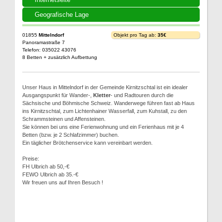
Geografische Lage
01855
Mittelndorf
Objekt pro Tag ab:
35€
Panoramastraße 7
Telefon: 035022 43076
8 Betten + zusätzlich Aufbettung
Unser Haus in Mittelndorf in der Gemeinde Kirnitzschtal ist ein idealer
Ausgangspunkt für Wander-,
Kletter
- und Radtouren durch die
Sächsische und Böhmische Schweiz. Wanderwege führen fast ab Haus
ins Kirnitzschtal, zum Lichtenhainer Wasserfall, zum Kuhstall, zu den
Schrammsteinen und Affensteinen.
Sie können bei uns eine Ferienwohnung und ein Ferienhaus mit je 4
Betten (bzw. je 2 Schlafzimmer) buchen.
Ein täglicher Brötchenservice kann vereinbart werden.
Preise:
FH Ulbrich ab 50,-€
FEWO Ulbrich ab 35.-€
Wir freuen uns auf Ihren Besuch !