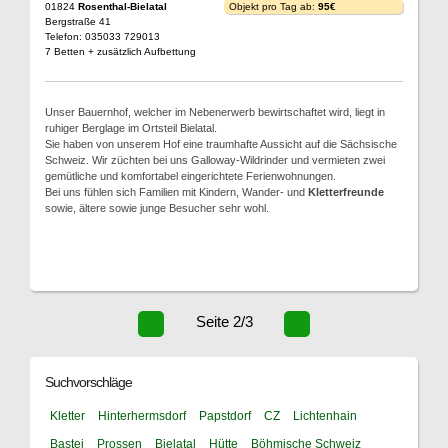
01824
Rosenthal-Bielatal
Objekt pro Tag ab:
95€
Bergstraße 41
Telefon: 035033 729013
7 Betten + zusätzlich Aufbettung
Unser Bauernhof, welcher im Nebenerwerb bewirtschaftet wird, liegt in
ruhiger Berglage im Ortsteil Bielatal.
Sie haben von unserem Hof eine traumhafte Aussicht auf die Sächsische
Schweiz. Wir züchten bei uns Galloway-Wildrinder und vermieten zwei
gemütliche und komfortabel eingerichtete Ferienwohnungen.
Bei uns fühlen sich Familien mit Kindern, Wander- und
Kletterfreunde
sowie, ältere sowie junge Besucher sehr wohl.
Seite 2/3
Suchvorschläge
Kletter
Hinterhermsdorf
Papstdorf
CZ
Lichtenhain
Bastei
Prossen
Bielatal
Hütte
Böhmische Schweiz