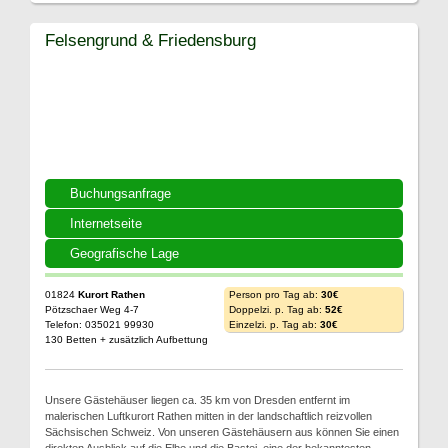
Felsengrund & Friedensburg
Buchungsanfrage
Internetseite
Geografische Lage
01824
Kurort Rathen
Person pro Tag ab:
30€
Pötzschaer Weg 4-7
Doppelzi. p. Tag ab:
52€
Telefon: 035021 99930
Einzelzi. p. Tag ab:
30€
130 Betten + zusätzlich Aufbettung
Unsere Gästehäuser liegen ca. 35 km von Dresden entfernt im
malerischen Luftkurort Rathen mitten in der landschaftlich reizvollen
Sächsischen Schweiz. Von unseren Gästehäusern aus können Sie einen