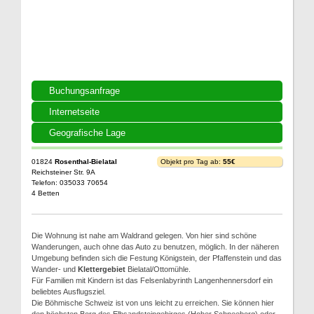
Buchungsanfrage
Internetseite
Geografische Lage
01824
Rosenthal-Bielatal
Objekt pro Tag ab:
55€
Reichsteiner Str. 9A
Telefon: 035033 70654
4 Betten
Die Wohnung ist nahe am Waldrand gelegen. Von hier sind schöne
Wanderungen, auch ohne das Auto zu benutzen, möglich. In der näheren
Umgebung befinden sich die Festung Königstein, der Pfaffenstein und das
Wander- und
Klettergebiet
Bielatal/Ottomühle.
Für Familien mit Kindern ist das Felsenlabyrinth Langenhennersdorf ein
beliebtes Ausflugsziel.
Die Böhmische Schweiz ist von uns leicht zu erreichen. Sie können hier