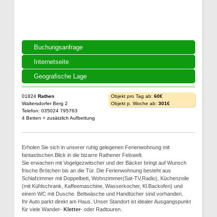
Buchungsanfrage
Internetseite
Geografische Lage
01824
Rathen
Objekt pro Tag ab:
60€
Waltersdorfer Berg 2
Objekt p. Woche ab:
301€
Telefon: 035024 795763
4 Betten + zusätzlich Aufbettung
Erholen Sie sich in unserer ruhig gelegenen Ferienwohnung mit
fantastischen Blick in die bizarre Rathener Felswelt.
Sie erwachen mit Vogelgezwitscher und der Bäcker bringt auf Wunsch
frische Brötchen bis an die Tür. Die Ferienwohnung besteht aus
Schlafzimmer mit Doppelbett, Wohnzimmer(Sat-TV,Radio), Küchenzeile
(mit Kühlschrank, Kaffeemaschine, Wasserkocher, Kl.Backofen) und
einem WC mit Dusche. Bettwäsche und Handtücher sind vorhanden.
Ihr Auto parkt direkt am Haus. Unser Standort ist idealer Ausgangspunkt
für viele Wander-
Kletter
- oder Radtouren.