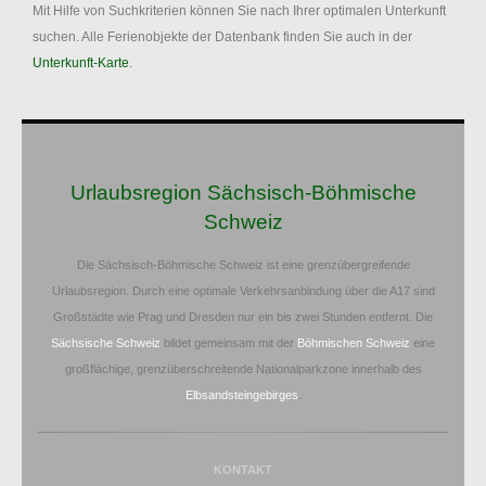
Mit Hilfe von Suchkriterien können Sie nach Ihrer optimalen Unterkunft
suchen. Alle Ferienobjekte der Datenbank finden Sie auch in der
Unterkunft-Karte
.
Urlaubsregion Sächsisch-Böhmische
Schweiz
Die Sächsisch-Böhmische Schweiz ist eine grenzübergreifende
Urlaubsregion. Durch eine optimale Verkehrsanbindung über die A17 sind
Großstädte wie Prag und Dresden nur ein bis zwei Stunden entfernt. Die
Sächsische Schweiz
bildet gemeinsam mit der
Böhmischen Schweiz
eine
großflächige, grenzüberschreitende Nationalparkzone innerhalb des
Elbsandsteingebirges
.
KONTAKT