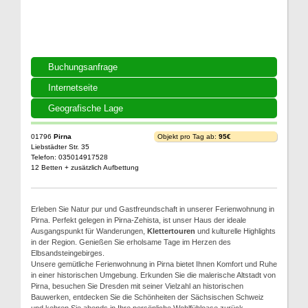
Buchungsanfrage
Internetseite
Geografische Lage
01796
Pirna
Objekt pro Tag ab:
95€
Liebstädter Str. 35
Telefon: 035014917528
12 Betten + zusätzlich Aufbettung
Erleben Sie Natur pur und Gastfreundschaft in unserer Ferienwohnung in
Pirna. Perfekt gelegen in Pirna-Zehista, ist unser Haus der ideale
Ausgangspunkt für Wanderungen,
Klettertouren
und kulturelle Highlights
in der Region. Genießen Sie erholsame Tage im Herzen des
Elbsandsteingebirges.
Unsere gemütliche Ferienwohnung in Pirna bietet Ihnen Komfort und Ruhe
in einer historischen Umgebung. Erkunden Sie die malerische Altstadt von
Pirna, besuchen Sie Dresden mit seiner Vielzahl an historischen
Bauwerken, entdecken Sie die Schönheiten der Sächsischen Schweiz