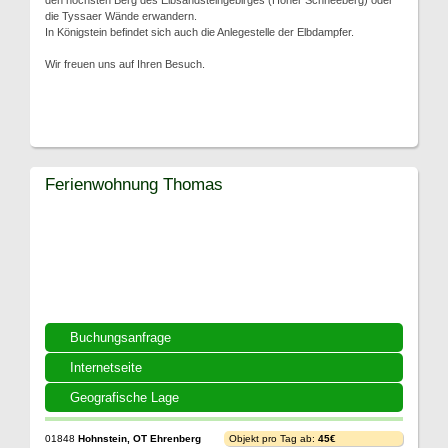
den höchsten Berg des Elbsandsteingebirges (Hoher Schneeberg) oder
die Tyssaer Wände erwandern.
In Königstein befindet sich auch die Anlegestelle der Elbdampfer.
Wir freuen uns auf Ihren Besuch.
Ferienwohnung Thomas
Buchungsanfrage
Internetseite
Geografische Lage
01848
Hohnstein, OT Ehrenberg
Objekt pro Tag ab:
45€