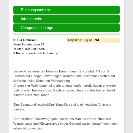
Buchungsanfrage
Internetseite
Geografische Lage
01824
Gohrisch
Objekt pro Tag ab:
75€
Neue Bauerngasse 38
Telefon: 035028 868970
8 Betten + zusätzlich Aufbettung
Liebevoll restauriertes früheres Bauernhaus mit Kuhstall, 4,9 von 5
Sternen auf Google-Bewertungen, Komfort und Geschmack treffen auf
ländliche Idylle, Ruhe und Entspannung.
Unsere vier Wohnungen sind alle unterschiedlich groß, haben entweder
Balkon oder Terrasse bzw. Gästeterrasse. Unser großer Garten bietet
Kindern Platz zum Toben.
Eine Sauna und regelmäßige Yoga-Kurse sind ein Angebot für innere
Einkehr.
Der berühmte "Malerweg" geht unweit des Hauses vorbei. Hunderte
Wanderwege und
Klettersteige
in der Gegend warten darauf, von Ihnen
erkundet zu werden.