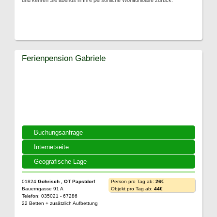
und kehren Sie abends in Ihre persönliche Wohlfühloase zurück.
Ferienpension Gabriele
Buchungsanfrage
Internetseite
Geografische Lage
01824
Gohrisch , OT Papstdorf
Person pro Tag ab:
26€
Bauerngasse 91 A
Objekt pro Tag ab:
44€
Telefon: 035021 - 67286
22 Betten + zusätzlich Aufbettung