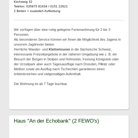
Kirchsteig 32
Telefon: 035975 81634 / 0151 22621
2 Betten + zusätzlich Aufbettung
Wir verfügen über eine ruhig gelegene Ferienwohnung für 2 bis 3
Personen.
Als besonderen Service können wir Ihnen die Möglichkeit des Jagens in
unserem Jagdrevier bieten.
Herrliche Wander- und
Klettertouren
in die Sächsische Schweiz,
interessante Freizeitangebote in der näheren Umgebung wie z. B. ein
Besuch der Burgen in Stolpen und Hohnstein, Festung Königstein oder
der Urzeitpark aber auch Tagesausflüge nach Dresden, Pillnitz oder
Meißen sowie ein Ausflug nach Tschechien garantieren einen
erlebnisreichen und vielgestaltigen Aufenthalt.
Die Wohnung ist ab 7 Tage buchbar.
Haus "An der Echobank" (2 FEWO's)