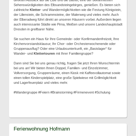
direkten Ausblick auf die Elbe und die Bastei, eine der bekanntesten
Sehenswürdigkeiten des Elbsandsteingebirges, genießen. Es bieten sich
zahlreiche
Kletter
- und Wandermöglichkeiten wie die Festung Königstein,
der Lilienstein, die Schrammsteine, der Malerweg und vieles mehr. Auch
der Elberadweg führt direkt an unseren Häusern vorbei. Außerdem liegen
auch interessante Städte wie Pirna, Meißen und unsere Landeshauptstadt
Dresden in greifbarer Nähe.
Sie suchen ein Haus für Ihre Gemeinde- oder Konfirmandenfreizeit, Ihre
Kirchenvorstandsklausur, Ihr Chor- oder Orchesterwochenende oder
Gruppenausflug? Oder eine Urlaubsunterkunft, ein „Basislager“ für
Wander- und
Klettertouren
mit Ihrer Familiengruppe?
Dann sind Sie bei uns genau richtig, fragen Sie jetzt Ihren Wunschtermin
bei uns an! Wir bieten Ihnen Doppel, Familien- und Einzelzimmer,
Vollversorgung, Gruppenräume, einen Kiosk mit Kaffeevollautomat sowie
einen tollen Kinderspielplatz, eine große Spielwiese mit Grillmöglichkeit
und Lagerfeuerplatz und vieles mehr.
#Wandergruppe #Feiern #Brainstorming #Firmenevent #Schulung
Ferienwohnung Hofmann