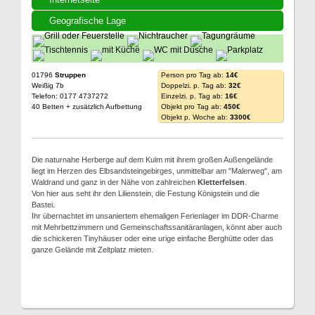
Geografische Lage
01796
Struppen
Person pro Tag ab:
14€
Weißig 7b
Doppelzi. p. Tag ab:
32€
Telefon: 0177 4737272
Einzelzi. p. Tag ab:
16€
40 Betten + zusätzlich Aufbettung
Objekt pro Tag ab:
450€
Objekt p. Woche ab:
3300€
Die naturnahe Herberge auf dem Kulm mit ihrem großen Außengelände
liegt im Herzen des Elbsandsteingebirges, unmittelbar am "Malerweg", am
Waldrand und ganz in der Nähe von zahlreichen
Kletterfelsen
.
Von hier aus seht ihr den Lilienstein, die Festung Königstein und die
Bastei.
Ihr übernachtet im unsaniertem ehemaligen Ferienlager im DDR-Charme
mit Mehrbettzimmern und Gemeinschaftssanitäranlagen, könnt aber auch
die schickeren Tinyhäuser oder eine urige einfache Berghütte oder das
ganze Gelände mit Zeltplatz mieten.