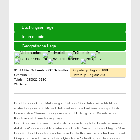
Buchungsanfrage
Internetseite
Geografische Lage
01814
Bad Schandau, OT Schmilka
Doppelzi. p. Tag ab:
108€
Schmilka 30
Einzelzi. p. Tag ab:
78€
Telefon: 035022 9130
20 Betten
Das Haus direkt am Malerweg im Stile der 30er Jahre ist schlicht und
rustikal eingerichtet. Mit viel Holz und warmen Farbtönen versprüht die
Pension den Charme einer gemütlichen Herberge zum Wandern und
Klettern
im Elbsandsteingebirge.
Eine Stube mit Kaminofen verbreitet zudem behagliche Baudenstimmung.
Auf den Wanderer und Radfahrer warten 10 Zimmer auf drei Etagen. Vom
Einbett- über Doppelzimmer bis zum Dreibettzimmer ist es für Einzel- und
Gruppenreisende ein begehrtes Quartier in Schmilka, dem besonderen