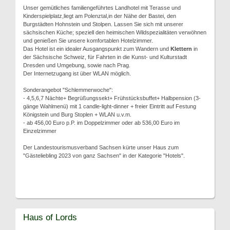
Unser gemütliches familiengeführtes Landhotel mit Terasse und
Kinderspielplatz,liegt am Polenztal,in der Nähe der Bastei, den
Burgstädten Hohnstein und Stolpen. Lassen Sie sich mit unserer
sächsischen Küche; speziell den heimischen Wildspezialitäten verwöhnen
und genießen Sie unsere komfortablen Hotelzimmer.
Das Hotel ist ein idealer Ausgangspunkt zum Wandern und
Klettern
in
der Sächsische Schweiz, für Fahrten in die Kunst- und Kulturstadt
Dresden und Umgebung, sowie nach Prag.
Der Internetzugang ist über WLAN möglich.
Sonderangebot "Schlemmerwoche":
- 4,5,6,7 Nächte+ Begrüßungssekt+ Frühstücksbuffet+ Halbpension (3-
gänge Wahlmenü) mit 1 candle-light-dinner + freier Eintritt auf Festung
Königstein und Burg Stoplen + WLAN u.v.m.
- ab 456,00 Euro p.P. im Doppelzimmer oder ab 536,00 Euro im
Einzelzimmer
Der Landestourismusverband Sachsen kürte unser Haus zum
"Gästeliebling 2023 von ganz Sachsen" in der Kategorie "Hotels".
Haus of Lords