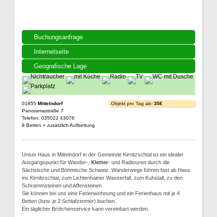
Buchungsanfrage
Internetseite
Geografische Lage
01855
Mittelndorf
Objekt pro Tag ab:
35€
Panoramastraße 7
Telefon: 035022 43076
8 Betten + zusätzlich Aufbettung
Unser Haus in Mittelndorf in der Gemeinde Kirnitzschtal ist ein idealer
Ausgangspunkt für Wander-,
Kletter
- und Radtouren durch die
Sächsische und Böhmische Schweiz. Wanderwege führen fast ab Haus
ins Kirnitzschtal, zum Lichtenhainer Wasserfall, zum Kuhstall, zu den
Schrammsteinen und Affensteinen.
Sie können bei uns eine Ferienwohnung und ein Ferienhaus mit je 4
Betten (bzw. je 2 Schlafzimmer) buchen.
Ein täglicher Brötchenservice kann vereinbart werden.