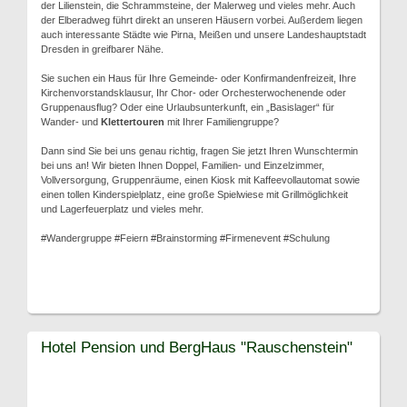
der Lilienstein, die Schrammsteine, der Malerweg und vieles mehr. Auch
der Elberadweg führt direkt an unseren Häusern vorbei. Außerdem liegen
auch interessante Städte wie Pirna, Meißen und unsere Landeshauptstadt
Dresden in greifbarer Nähe.
Sie suchen ein Haus für Ihre Gemeinde- oder Konfirmandenfreizeit, Ihre
Kirchenvorstandsklausur, Ihr Chor- oder Orchesterwochenende oder
Gruppenausflug? Oder eine Urlaubsunterkunft, ein „Basislager“ für
Wander- und
Klettertouren
mit Ihrer Familiengruppe?
Dann sind Sie bei uns genau richtig, fragen Sie jetzt Ihren Wunschtermin
bei uns an! Wir bieten Ihnen Doppel, Familien- und Einzelzimmer,
Vollversorgung, Gruppenräume, einen Kiosk mit Kaffeevollautomat sowie
einen tollen Kinderspielplatz, eine große Spielwiese mit Grillmöglichkeit
und Lagerfeuerplatz und vieles mehr.
#Wandergruppe #Feiern #Brainstorming #Firmenevent #Schulung
Hotel Pension und BergHaus "Rauschenstein"