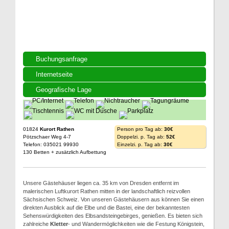
Buchungsanfrage
Internetseite
Geografische Lage
01824
Kurort Rathen
Person pro Tag ab:
30€
Pötzschaer Weg 4-7
Doppelzi. p. Tag ab:
52€
Telefon: 035021 99930
Einzelzi. p. Tag ab:
30€
130 Betten + zusätzlich Aufbettung
Unsere Gästehäuser liegen ca. 35 km von Dresden entfernt im
malerischen Luftkurort Rathen mitten in der landschaftlich reizvollen
Sächsischen Schweiz. Von unseren Gästehäusern aus können Sie einen
direkten Ausblick auf die Elbe und die Bastei, eine der bekanntesten
Sehenswürdigkeiten des Elbsandsteingebirges, genießen. Es bieten sich
zahlreiche
Kletter
- und Wandermöglichkeiten wie die Festung Königstein,