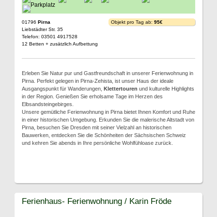
01796
Pirna
Objekt pro Tag ab:
95€
Liebstädter Str. 35
Telefon: 03501 4917528
12 Betten + zusätzlich Aufbettung
Erleben Sie Natur pur und Gastfreundschaft in unserer Ferienwohnung in
Pirna. Perfekt gelegen in Pirna-Zehista, ist unser Haus der ideale
Ausgangspunkt für Wanderungen,
Klettertouren
und kulturelle Highlights
in der Region. Genießen Sie erholsame Tage im Herzen des
Elbsandsteingebirges.
Unsere gemütliche Ferienwohnung in Pirna bietet Ihnen Komfort und Ruhe
in einer historischen Umgebung. Erkunden Sie die malerische Altstadt von
Pirna, besuchen Sie Dresden mit seiner Vielzahl an historischen
Bauwerken, entdecken Sie die Schönheiten der Sächsischen Schweiz
und kehren Sie abends in Ihre persönliche Wohlfühloase zurück.
Ferienhaus- Ferienwohnung / Karin Fröde