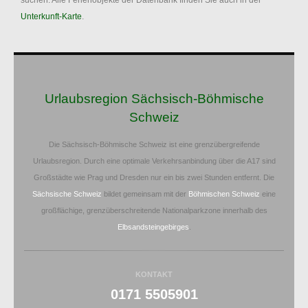
suchen. Alle Ferienobjekte der Datenbank finden Sie auch in der
Unterkunft-Karte
.
Urlaubsregion Sächsisch-Böhmische
Schweiz
Die Sächsisch-Böhmische Schweiz ist eine grenzübergreifende
Urlaubsregion. Durch eine optimale Verkehrsanbindung über die A17 sind
Großstädte wie Prag und Dresden nur ein bis zwei Stunden entfernt. Die
Sächsische Schweiz
bildet gemeinsam mit der
Böhmischen Schweiz
eine
großflächige, grenzüberschreitende Nationalparkzone innerhalb des
Elbsandsteingebirges
.
KONTAKT
0171 5505901