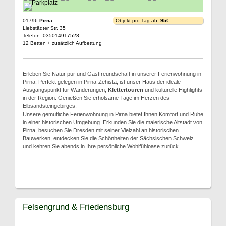
01796
Pirna
Objekt pro Tag ab:
95€
Liebstädter Str. 35
Telefon: 035014917528
12 Betten + zusätzlich Aufbettung
Erleben Sie Natur pur und Gastfreundschaft in unserer Ferienwohnung in
Pirna. Perfekt gelegen in Pirna-Zehista, ist unser Haus der ideale
Ausgangspunkt für Wanderungen,
Klettertouren
und kulturelle Highlights
in der Region. Genießen Sie erholsame Tage im Herzen des
Elbsandsteingebirges.
Unsere gemütliche Ferienwohnung in Pirna bietet Ihnen Komfort und Ruhe
in einer historischen Umgebung. Erkunden Sie die malerische Altstadt von
Pirna, besuchen Sie Dresden mit seiner Vielzahl an historischen
Bauwerken, entdecken Sie die Schönheiten der Sächsischen Schweiz
und kehren Sie abends in Ihre persönliche Wohlfühloase zurück.
Felsengrund & Friedensburg