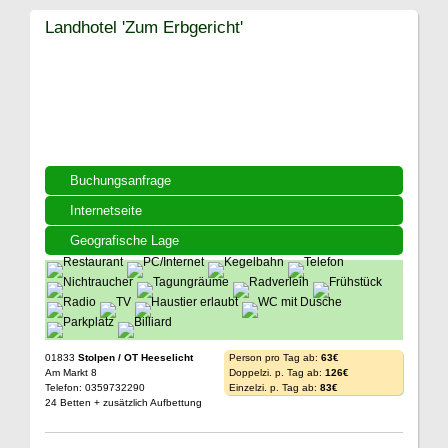
Landhotel 'Zum Erbgericht'
Buchungsanfrage
Internetseite
Geografische Lage
01833
Stolpen / OT Heeselicht
Person pro Tag ab:
63€
Am Markt 8
Doppelzi. p. Tag ab:
126€
Telefon: 0359732290
Einzelzi. p. Tag ab:
83€
24 Betten + zusätzlich Aufbettung