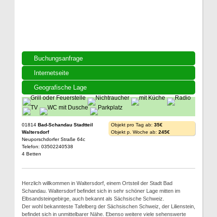
Buchungsanfrage
Internetseite
Geografische Lage
01814
Bad-Schandau Stadtteil
Objekt pro Tag ab:
35€
Waltersdorf
Objekt p. Woche ab:
245€
Neuporschdorfer Straße 64c
Telefon: 03502240538
4 Betten
Herzlich willkommen in Waltersdorf, einem Ortsteil der Stadt Bad
Schandau. Waltersdorf befindet sich in sehr schöner Lage mitten im
Elbsandsteingebirge, auch bekannt als Sächsische Schweiz.
Der wohl bekannteste Tafelberg der Sächsischen Schweiz, der Lilienstein,
befindet sich in unmittelbarer Nähe. Ebenso weitere viele sehenswerte