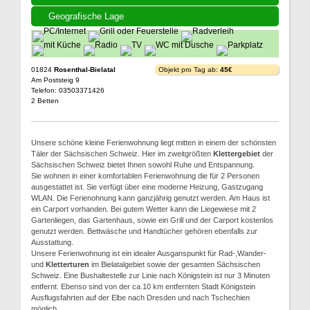
Geografische Lage
01824
Rosenthal-Bielatal
Objekt pro Tag ab:
45€
Am Poststeig 9
Telefon: 03503371426
2 Betten
Unsere schöne kleine Ferienwohnung liegt mitten in einem der schönsten
Täler der Sächsischen Schweiz. Hier im zweitgrößten
Klettergebiet
der
Sächsischen Schweiz bietet Ihnen sowohl Ruhe und Entspannung.
Sie wohnen in einer komfortablen Ferienwohnung die für 2 Personen
ausgestattet ist. Sie verfügt über eine moderne Heizung, Gastzugang
WLAN. Die Ferienohnung kann ganzjährig genutzt werden. Am Haus ist
ein Carport vorhanden. Bei gutem Wetter kann die Liegewiese mit 2
Gartenliegen, das Gartenhaus, sowie ein Grill und der Carport kostenlos
genutzt werden. Bettwäsche und Handtücher gehören ebenfalls zur
Ausstattung.
Unsere Ferienwohnung ist ein idealer Ausganspunkt für Rad-,Wander-
und
Kletterturen
im Bielatalgebiet sowie der gesamten Sächsischen
Schweiz. Eine Bushaltestelle zur Linie nach Königstein ist nur 3 Minuten
entfernt. Ebenso sind von der ca.10 km entfernten Stadt Königstein
Ausflugsfahrten auf der Elbe nach Dresden und nach Tschechien
möglich.