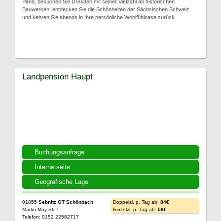
Pirna, besuchen Sie Dresden mit seiner Vielzahl an historischen
Bauwerken, entdecken Sie die Schönheiten der Sächsischen Schweiz
und kehren Sie abends in Ihre persönliche Wohlfühloase zurück.
Landpension Haupt
Buchungsanfrage
Internetseite
Geografische Lage
01855
Sebnitz OT Schönbach
Doppelzi. p. Tag ab:
84€
Martin-May-Str.7
Einzelzi. p. Tag ab:
56€
Telefon: 0152 22582717