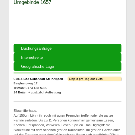
Umgebinde 1657
Buchungsanfrage
Internetseite
Geografische Lage
01814
Bad Schandau StT Krippen
Objekt pro Tag ab:
165€
Berghangweg 17
Telefon: 0173 438 5330
14 Betten + zusätzlich Aufbettung
Elbschifferhaus:
Auf 150qm könnt ihr euch mit guten Freunden treffen oder die ganze
Familie einladen. Bis zu 11 Personen können hier gemeinsam Essen,
Kochen, Entspannen, Verweilen, Lesen, Spielen. Das Highlight: die
Blockstube mit dem schönen großen Kachelofen. Im großen Garten oder
auf der Terrasse unter dem Walnussbaum finden sich gemütliche Plätze