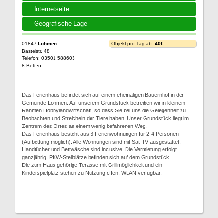
Internetseite
Geografische Lage
01847
Lohmen
Objekt pro Tag ab:
40€
Basteistr. 48
Telefon: 03501 588603
8 Betten
Das Ferienhaus befindet sich auf einem ehemaligen Bauernhof in der
Gemeinde Lohmen. Auf unserem Grundstück betreiben wir in kleinem
Rahmen Hobbylandwirtschaft, so dass Sie bei uns die Gelegenheit zu
Beobachten und Streicheln der Tiere haben. Unser Grundstück liegt im
Zentrum des Ortes an einem wenig befahrenen Weg.
Das Ferienhaus besteht aus 3 Ferienwohnungen für 2-4 Personen
(Aufbettung möglich). Alle Wohnungen sind mit Sat-TV ausgestattet.
Handtücher und Bettwäsche sind inclusive. Die Vermietung erfolgt
ganzjährig. PKW-Stellplätze befinden sich auf dem Grundstück.
Die zum Haus gehörige Terasse mit Grillmöglichkeit und ein
Kinderspielplatz stehen zu Nutzung offen. WLAN verfügbar.