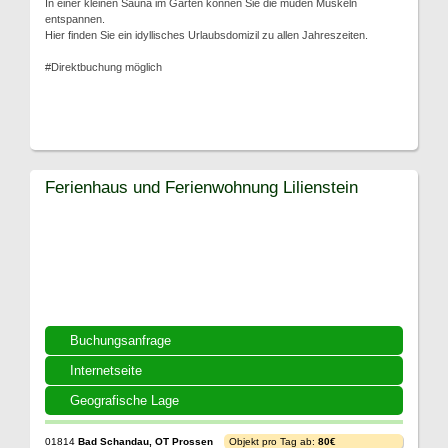
In einer kleinen Sauna im Garten können Sie die müden Muskeln
entspannen.
Hier finden Sie ein idyllisches Urlaubsdomizil zu allen Jahreszeiten.
#Direktbuchung möglich
Ferienhaus und Ferienwohnung Lilienstein
Buchungsanfrage
Internetseite
Geografische Lage
01814
Bad Schandau, OT Prossen
Objekt pro Tag ab:
80€