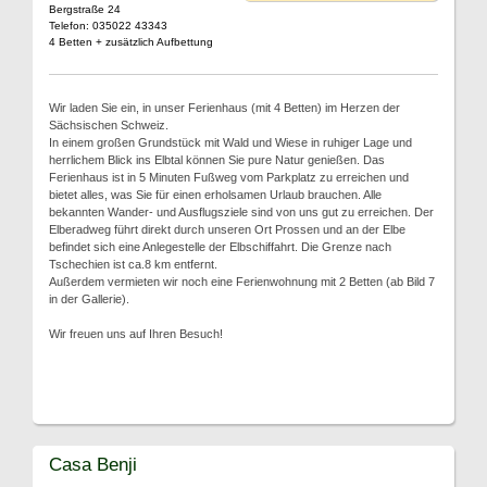
Bergstraße 24
Telefon: 035022 43343
4 Betten + zusätzlich Aufbettung
Wir laden Sie ein, in unser Ferienhaus (mit 4 Betten) im Herzen der
Sächsischen Schweiz.
In einem großen Grundstück mit Wald und Wiese in ruhiger Lage und
herrlichem Blick ins Elbtal können Sie pure Natur genießen. Das
Ferienhaus ist in 5 Minuten Fußweg vom Parkplatz zu erreichen und
bietet alles, was Sie für einen erholsamen Urlaub brauchen. Alle
bekannten Wander- und Ausflugsziele sind von uns gut zu erreichen. Der
Elberadweg führt direkt durch unseren Ort Prossen und an der Elbe
befindet sich eine Anlegestelle der Elbschiffahrt. Die Grenze nach
Tschechien ist ca.8 km entfernt.
Außerdem vermieten wir noch eine Ferienwohnung mit 2 Betten (ab Bild 7
in der Gallerie).
Wir freuen uns auf Ihren Besuch!
Casa Benji