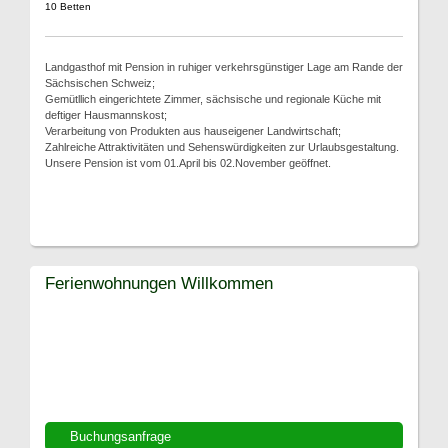
10 Betten
Landgasthof mit Pension in ruhiger verkehrsgünstiger Lage am Rande der
Sächsischen Schweiz;
Gemütllich eingerichtete Zimmer, sächsische und regionale Küche mit
deftiger Hausmannskost;
Verarbeitung von Produkten aus hauseigener Landwirtschaft;
Zahlreiche Attraktivitäten und Sehenswürdigkeiten zur Urlaubsgestaltung.
Unsere Pension ist vom 01.April bis 02.November geöffnet.
Ferienwohnungen Willkommen
Buchungsanfrage