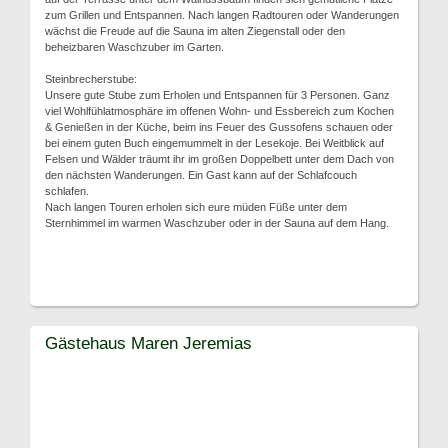
zum Grillen und Entspannen. Nach langen Radtouren oder Wanderungen
wächst die Freude auf die Sauna im alten Ziegenstall oder den
beheizbaren Waschzuber im Garten.
Steinbrecherstube:
Unsere gute Stube zum Erholen und Entspannen für 3 Personen. Ganz
viel Wohlfühlatmosphäre im offenen Wohn- und Essbereich zum Kochen
& Genießen in der Küche, beim ins Feuer des Gussofens schauen oder
bei einem guten Buch eingemummelt in der Lesekoje. Bei Weitblick auf
Felsen und Wälder träumt ihr im großen Doppelbett unter dem Dach von
den nächsten Wanderungen. Ein Gast kann auf der Schlafcouch
schlafen.
Nach langen Touren erholen sich eure müden Füße unter dem
Sternhimmel im warmen Waschzuber oder in der Sauna auf dem Hang.
Gästehaus Maren Jeremias