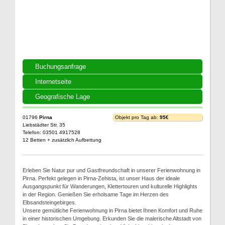
Buchungsanfrage
Internetseite
Geografische Lage
01796
Pirna
Objekt pro Tag ab:
95€
Liebstädter Str. 35
Telefon: 03501 4917528
12 Betten + zusätzlich Aufbettung
Erleben Sie Natur pur und Gastfreundschaft in unserer Ferienwohnung in
Pirna. Perfekt gelegen in Pirna-Zehista, ist unser Haus der ideale
Ausgangspunkt für Wanderungen, Klettertouren und kulturelle Highlights
in der Region. Genießen Sie erholsame Tage im Herzen des
Elbsandsteingebirges.
Unsere gemütliche Ferienwohnung in Pirna bietet Ihnen Komfort und Ruhe
in einer historischen Umgebung. Erkunden Sie die malerische Altstadt von