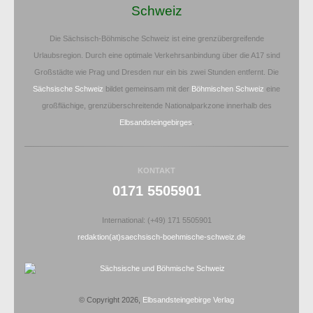
Schweiz
Die Sächsisch-Böhmische Schweiz ist eine grenzübergreifende
Urlaubsregion. Durch eine optimale Verkehrsanbindung über die A17 sind
Großstädte wie Prag und Dresden nur ein bis zwei Stunden entfernt. Die
Sächsische Schweiz
bildet gemeinsam mit der
Böhmischen Schweiz
eine
großflächige, grenzüberschreitende Nationalparkzone innerhalb des
Elbsandsteingebirges
.
KONTAKT
0171 5505901
International: (+49) 171 5505901
redaktion(at)saechsisch-boehmische-schweiz.de
© Copyright 2026,
Elbsandsteingebirge Verlag