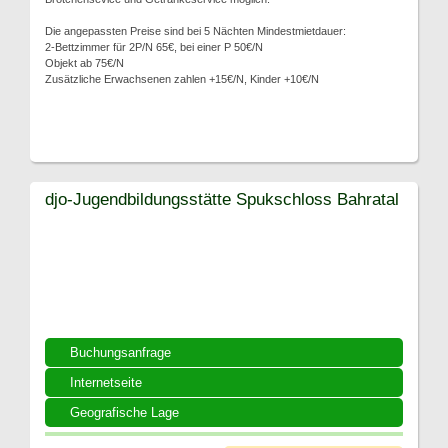
Die angepassten Preise sind bei 5 Nächten Mindestmietdauer:
2-Bettzimmer für 2P/N 65€, bei einer P 50€/N
Objekt ab 75€/N
Zusätzliche Erwachsenen zahlen +15€/N, Kinder +10€/N
djo-Jugendbildungsstätte Spukschloss Bahratal
Buchungsanfrage
Internetseite
Geografische Lage