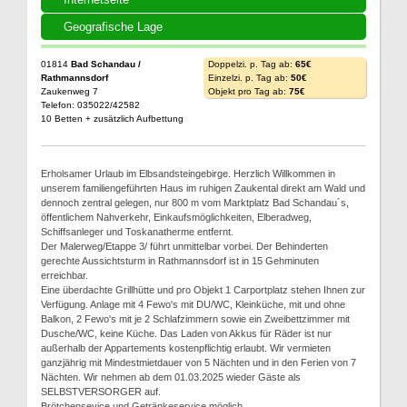
Geografische Lage
01814
Bad Schandau /
Doppelzi. p. Tag ab:
65€
Rathmannsdorf
Einzelzi. p. Tag ab:
50€
Zaukenweg 7
Objekt pro Tag ab:
75€
Telefon: 035022/42582
10 Betten + zusätzlich Aufbettung
Erholsamer Urlaub im Elbsandsteingebirge. Herzlich Willkommen in
unserem familiengeführten Haus im ruhigen Zaukental direkt am Wald und
dennoch zentral gelegen, nur 800 m vom Marktplatz Bad Schandau´s,
öffentlichem Nahverkehr, Einkaufsmöglichkeiten, Elberadweg,
Schiffsanleger und Toskanatherme entfernt.
Der Malerweg/Etappe 3/ führt unmittelbar vorbei. Der Behinderten
gerechte Aussichtsturm in Rathmannsdorf ist in 15 Gehminuten
erreichbar.
Eine überdachte Grillhütte und pro Objekt 1 Carportplatz stehen Ihnen zur
Verfügung. Anlage mit 4 Fewo's mit DU/WC, Kleinküche, mit und ohne
Balkon, 2 Fewo's mit je 2 Schlafzimmern sowie ein Zweibettzimmer mit
Dusche/WC, keine Küche. Das Laden von Akkus für Räder ist nur
außerhalb der Appartements kostenpflichtig erlaubt. Wir vermieten
ganzjährig mit Mindestmietdauer von 5 Nächten und in den Ferien von 7
Nächten. Wir nehmen ab dem 01.03.2025 wieder Gäste als
SELBSTVERSORGER auf.
Brötchensevice und Getränkeservice möglich.