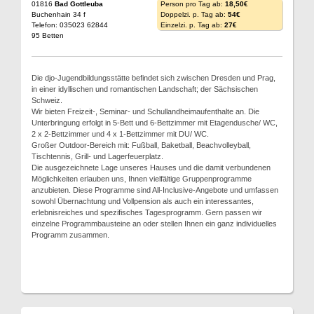
01816
Bad Gottleuba
Person pro Tag ab:
18,50€
Buchenhain 34 f
Doppelzi. p. Tag ab:
54€
Telefon: 035023 62844
Einzelzi. p. Tag ab:
27€
95 Betten
Die djo-Jugendbildungsstätte befindet sich zwischen Dresden und Prag,
in einer idyllischen und romantischen Landschaft; der Sächsischen
Schweiz.
Wir bieten Freizeit-, Seminar- und Schullandheimaufenthalte an. Die
Unterbringung erfolgt in 5-Bett und 6-Bettzimmer mit Etagendusche/ WC,
2 x 2-Bettzimmer und 4 x 1-Bettzimmer mit DU/ WC.
Großer Outdoor-Bereich mit: Fußball, Baketball, Beachvolleyball,
Tischtennis, Grill- und Lagerfeuerplatz.
Die ausgezeichnete Lage unseres Hauses und die damit verbundenen
Möglichkeiten erlauben uns, Ihnen vielfältige Gruppenprogramme
anzubieten. Diese Programme sind All-Inclusive-Angebote und umfassen
sowohl Übernachtung und Vollpension als auch ein interessantes,
erlebnisreiches und spezifisches Tagesprogramm. Gern passen wir
einzelne Programmbausteine an oder stellen Ihnen ein ganz individuelles
Programm zusammen.