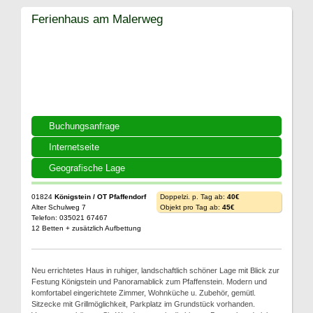
Ferienhaus am Malerweg
Buchungsanfrage
Internetseite
Geografische Lage
01824
Königstein / OT Pfaffendorf
Doppelzi. p. Tag ab:
40€
Alter Schulweg 7
Objekt pro Tag ab:
45€
Telefon: 035021 67467
12 Betten + zusätzlich Aufbettung
Neu errichtetes Haus in ruhiger, landschaftlich schöner Lage mit Blick zur
Festung Königstein und Panoramablick zum Pfaffenstein. Modern und
komfortabel eingerichtete Zimmer, Wohnküche u. Zubehör, gemütl.
Sitzecke mit Grillmöglichkeit, Parkplatz im Grundstück vorhanden.