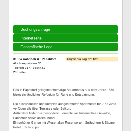
Buchungsanfrage
Internetseite
Geografische Lage
01824
Gohrisch OT Papstdorf
Objekt pro Tag ab:
85€
Alte Hauptstrasse 35
Telefon: 0177 8844441
23 Betten
Das in Papstdorf gelegene ehemalige Bauernhaus aus dem Jahre 1870
bietet ein ländliches Refugium für Ruhe und Entspannung.
Die 4 individuellen und komplett ausgestatteten Apartments für 2-8 Gäste
verfügen alle über Terrasse oder Balkon.
Außerdem finden Sie besondere Elemente wie historisches Gewölbe,
Sandstein sowie antike Möbel.
Ein schöner Garten mit Wiese, alten Rosensorten, Sträuchern & Bäumen
bietet Erholung pur.