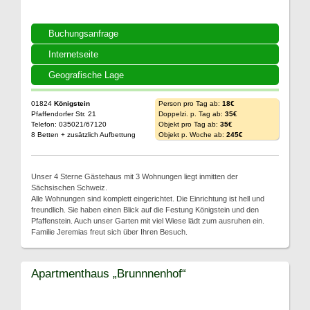
Buchungsanfrage
Internetseite
Geografische Lage
01824
Königstein
Person pro Tag ab:
18€
Pfaffendorfer Str. 21
Doppelzi. p. Tag ab:
35€
Telefon: 035021/67120
Objekt pro Tag ab:
35€
8 Betten + zusätzlich Aufbettung
Objekt p. Woche ab:
245€
Unser 4 Sterne Gästehaus mit 3 Wohnungen liegt inmitten der
Sächsischen Schweiz.
Alle Wohnungen sind komplett eingerichtet. Die Einrichtung ist hell und
freundlich. Sie haben einen Blick auf die Festung Königstein und den
Pfaffenstein. Auch unser Garten mit viel Wiese lädt zum ausruhen ein.
Familie Jeremias freut sich über Ihren Besuch.
Apartmenthaus „Brunnnenhof“