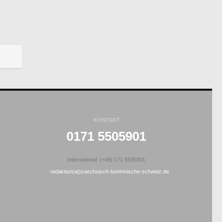
KONTAKT
0171 5505901
International: (+49) 171 5505901
redaktion(at)saechsisch-boehmische-schweiz.de