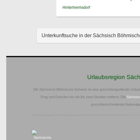
Hinterhermsdorf
Unterkunftsuche in der Sächsisch Böhmisc
Urlaubsregion Säc
Die Sächsisch-Böhmische Schweiz ist eine grenzübergreifende Urlaub
Prag und Dresden nur ein bis zwei Stunden entfernt. Die
Sächsis
grenzüberschreitende Nationalp