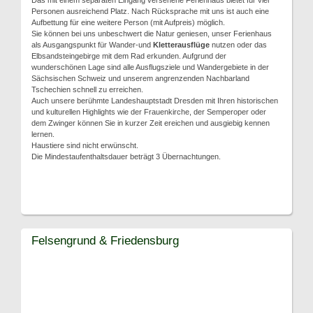
Das mit einem separaten Eingang versehene Ferienhaus bietet für vier
Personen ausreichend Platz. Nach Rücksprache mit uns ist auch eine
Aufbettung für eine weitere Person (mit Aufpreis) möglich.
Sie können bei uns unbeschwert die Natur geniesen, unser Ferienhaus
als Ausgangspunkt für Wander-und
Kletterausflüge
nutzen oder das
Elbsandsteingebirge mit dem Rad erkunden. Aufgrund der
wunderschönen Lage sind alle Ausflugsziele und Wandergebiete in der
Sächsischen Schweiz und unserem angrenzenden Nachbarland
Tschechien schnell zu erreichen.
Auch unsere berühmte Landeshauptstadt Dresden mit Ihren historischen
und kulturellen Highlights wie der Frauenkirche, der Semperoper oder
dem Zwinger können Sie in kurzer Zeit ereichen und ausgiebig kennen
lernen.
Haustiere sind nicht erwünscht.
Die Mindestaufenthaltsdauer beträgt 3 Übernachtungen.
Felsengrund & Friedensburg