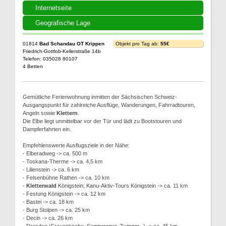
Internetseite
Geografische Lage
01814
Bad Schandau OT Krippen
Objekt pro Tag ab:
55€
Friedrich-Gottlob-Kellerstraße 14b
Telefon: 035028 80107
4 Betten
Gemütliche Ferienwohnung inmitten der Sächsischen Schweiz-
Ausgangspunkt für zahlreiche Ausflüge, Wanderungen, Fahrradtouren,
Angeln sowie
Klettern
.
Die Elbe liegt unmittelbar vor der Tür und lädt zu Bootstouren und
Dampferfahrten ein.
Empfehlenswerte Ausflugsziele in der Nähe:
- Elberadweg -> ca. 500 m
- Toskana-Therme -> ca. 4,5 km
- Lilienstein -> ca. 6 km
- Felsenbühne Rathen -> ca. 10 km
-
Kletterwald
Königstein; Kanu-Aktiv-Tours Königstein -> ca. 11 km
- Festung Königstein -> ca. 12 km
- Bastei -> ca. 18 km
- Burg Stolpen -> ca. 25 km
- Decin -> ca. 26 km