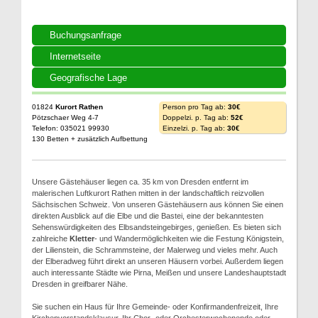
Buchungsanfrage
Internetseite
Geografische Lage
01824
Kurort Rathen
Person pro Tag ab:
30€
Pötzschaer Weg 4-7
Doppelzi. p. Tag ab:
52€
Telefon: 035021 99930
Einzelzi. p. Tag ab:
30€
130 Betten + zusätzlich Aufbettung
Unsere Gästehäuser liegen ca. 35 km von Dresden entfernt im
malerischen Luftkurort Rathen mitten in der landschaftlich reizvollen
Sächsischen Schweiz. Von unseren Gästehäusern aus können Sie einen
direkten Ausblick auf die Elbe und die Bastei, eine der bekanntesten
Sehenswürdigkeiten des Elbsandsteingebirges, genießen. Es bieten sich
zahlreiche
Kletter
- und Wandermöglichkeiten wie die Festung Königstein,
der Lilienstein, die Schrammsteine, der Malerweg und vieles mehr. Auch
der Elberadweg führt direkt an unseren Häusern vorbei. Außerdem liegen
auch interessante Städte wie Pirna, Meißen und unsere Landeshauptstadt
Dresden in greifbarer Nähe.
Sie suchen ein Haus für Ihre Gemeinde- oder Konfirmandenfreizeit, Ihre