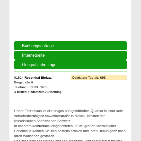
Buchungsanfrage
Internetseite
Geografische Lage
01824
Rosenthal-Bielatal
Objekt pro Tag ab:
60€
Bergstraße 6
Telefon: 035033 70250
4 Betten + zusätzlich Aufbettung
Unser Ferienhaus ist ein ruhiges und gemütliches Quartier in einer sehr
verkehrsberuhigten Anwohnerstraße in Bielatal, inmitten der
linkselbischen Sächsischen Schweiz.
In unserem komfortabel eingerichteten, 65 m² großen Nichtraucher-
Ferienhaus können Sie sich bestens erholen und Ihren Urlaub ganz nach
Ihren Wünschen gestalten.