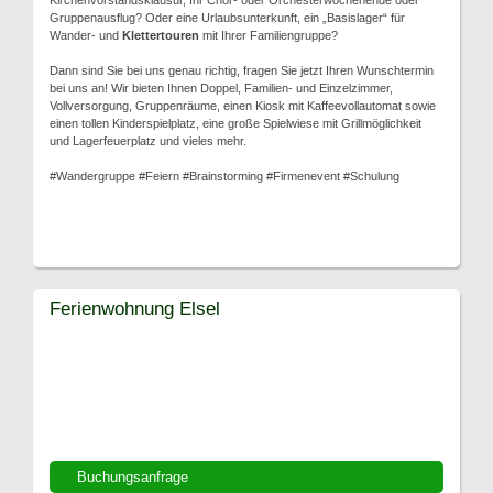
Kirchenvorstandsklausur, Ihr Chor- oder Orchesterwochenende oder
Gruppenausflug? Oder eine Urlaubsunterkunft, ein „Basislager“ für
Wander- und
Klettertouren
mit Ihrer Familiengruppe?
Dann sind Sie bei uns genau richtig, fragen Sie jetzt Ihren Wunschtermin
bei uns an! Wir bieten Ihnen Doppel, Familien- und Einzelzimmer,
Vollversorgung, Gruppenräume, einen Kiosk mit Kaffeevollautomat sowie
einen tollen Kinderspielplatz, eine große Spielwiese mit Grillmöglichkeit
und Lagerfeuerplatz und vieles mehr.
#Wandergruppe #Feiern #Brainstorming #Firmenevent #Schulung
Ferienwohnung Elsel
Buchungsanfrage