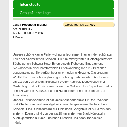
Internetseite
Geografische Lage
01824
Rosenthal-Bielatal
Objekt pro Tag ab:
45€
Am Poststeig 9
Telefon: 03503371426
2 Betten
Unsere schöne kleine Ferienwohnung liegt mitten in einem der schönsten
Täler der Sächsischen Schweiz. Hier im zweitgrößten
Klettergebiet
der
Sächsischen Schweiz bietet Ihnen sowohl Ruhe und Entspannung.
Sie wohnen in einer komfortablen Ferienwohnung die für 2 Personen
ausgestattet ist. Sie verfügt über eine moderne Heizung, Gastzugang
WLAN. Die Ferienohnung kann ganzjährig genutzt werden. Am Haus ist
ein Carport vorhanden. Bei gutem Wetter kann die Liegewiese mit 2
Gartenliegen, das Gartenhaus, sowie ein Grill und der Carport kostenlos
genutzt werden. Bettwäsche und Handtücher gehören ebenfalls zur
Ausstattung.
Unsere Ferienwohnung ist ein idealer Ausganspunkt für Rad-,Wander-
und
Kletterturen
im Bielatalgebiet sowie der gesamten Sächsischen
Schweiz. Eine Bushaltestelle zur Linie nach Königstein ist nur 3 Minuten
entfernt. Ebenso sind von der ca.10 km entfernten Stadt Königstein
Ausflugsfahrten auf der Elbe nach Dresden und nach Tschechien
möglich.