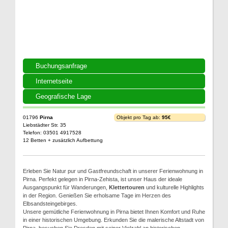
Buchungsanfrage
Internetseite
Geografische Lage
01796
Pirna
Objekt pro Tag ab:
95€
Liebstädter Str. 35
Telefon: 03501 4917528
12 Betten + zusätzlich Aufbettung
Erleben Sie Natur pur und Gastfreundschaft in unserer Ferienwohnung in
Pirna. Perfekt gelegen in Pirna-Zehista, ist unser Haus der ideale
Ausgangspunkt für Wanderungen,
Klettertouren
und kulturelle Highlights
in der Region. Genießen Sie erholsame Tage im Herzen des
Elbsandsteingebirges.
Unsere gemütliche Ferienwohnung in Pirna bietet Ihnen Komfort und Ruhe
in einer historischen Umgebung. Erkunden Sie die malerische Altstadt von