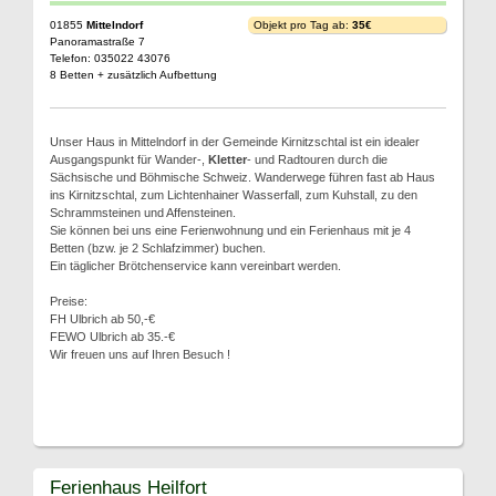
01855
Mittelndorf
Objekt pro Tag ab:
35€
Panoramastraße 7
Telefon: 035022 43076
8 Betten + zusätzlich Aufbettung
Unser Haus in Mittelndorf in der Gemeinde Kirnitzschtal ist ein idealer
Ausgangspunkt für Wander-,
Kletter
- und Radtouren durch die
Sächsische und Böhmische Schweiz. Wanderwege führen fast ab Haus
ins Kirnitzschtal, zum Lichtenhainer Wasserfall, zum Kuhstall, zu den
Schrammsteinen und Affensteinen.
Sie können bei uns eine Ferienwohnung und ein Ferienhaus mit je 4
Betten (bzw. je 2 Schlafzimmer) buchen.
Ein täglicher Brötchenservice kann vereinbart werden.
Preise:
FH Ulbrich ab 50,-€
FEWO Ulbrich ab 35.-€
Wir freuen uns auf Ihren Besuch !
Ferienhaus Heilfort