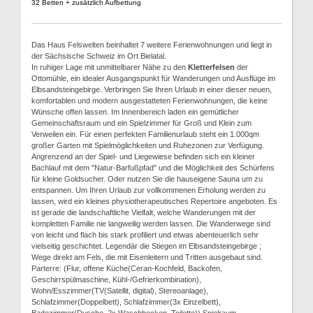
32 Betten + zusätzlich Aufbettung
Das Haus Felswelten beinhaltet 7 weitere Ferienwohnungen und liegt in
der Sächsische Schweiz im Ort Bielatal.
In ruhiger Lage mit unmittelbarer Nähe zu den
Kletterfelsen
der
Ottomühle, ein idealer Ausgangspunkt für Wanderungen und Ausflüge im
Elbsandsteingebirge. Verbringen Sie Ihren Urlaub in einer dieser neuen,
komfortablen und modern ausgestatteten Ferienwohnungen, die keine
Wünsche offen lassen. Im Innenbereich laden ein gemütlicher
Gemeinschaftsraum und ein Spielzimmer für Groß und Klein zum
Verweilen ein. Für einen perfekten Familienurlaub steht ein 1.000qm
großer Garten mit Spielmöglichkeiten und Ruhezonen zur Verfügung.
Angrenzend an der Spiel- und Liegewiese befinden sich ein kleiner
Bachlauf mit dem "Natur-Barfußpfad" und die Möglichkeit des Schürfens
für kleine Goldsucher. Oder nutzen Sie die hauseigene Sauna um zu
entspannen. Um Ihren Urlaub zur vollkommenen Erholung werden zu
lassen, wird ein kleines physiotherapeutisches Repertoire angeboten. Es
ist gerade die landschaftliche Vielfalt, welche Wanderungen mit der
kompletten Familie nie langweilig werden lassen. Die Wanderwege sind
von leicht und flach bis stark profiliert und etwas abenteuerlich sehr
vielseitig geschichtet. Legendär die Stiegen im Elbsandsteingebirge ;
Wege direkt am Fels, die mit Eisenleitern und Tritten ausgebaut sind.
Parterre: (Flur, offene Küche(Ceran-Kochfeld, Backofen,
Geschirrspülmaschine, Kühl-/Gefrierkombination),
Wohn/Esszimmer(TV(Satellit, digital), Stereoanlage),
Schlafzimmer(Doppelbett), Schlafzimmer(3x Einzelbett),