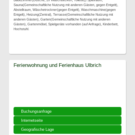
Badezimmer(Dusche, 2x Waschbecken, Toilette)) Spielraum,
Sauna(Gemeinschaftliche Nutzung mit anderen Gästen, gegen Entgelt),
Abstellraum, Wäschetrockner(gegen Entgelt), Waschmaschine(gegen
Entgelt), Heizung(Zentral), Terrasse(Gemeinschaftliche Nutzung mit
anderen Gästen), Garten(Gemeinschaftliche Nutzung mit anderen
Gästen), Gartenmöbel, Spielgeräte vorhanden (auf Anfrage), Kinderbett,
Hochstuhl.
Ferienwohnung und Ferienhaus Ulbrich
Buchungsanfrage
Internetseite
Geografische Lage