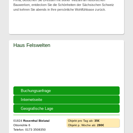
Pirna, besuchen Sie Dresden mit seiner Vielzahl an historischen
Bauwerken, entdecken Sie die Schönheiten der Sächsischen Schweiz
und kehren Sie abends in Ihre persönliche Wohlfühloase zurück.
Haus Felswelten
Buchungsanfrage
Internetseite
Geografische Lage
01824
Rosenthal Bielatal
Objekt pro Tag ab:
35€
Ottomühle 6
Objekt p. Woche ab:
280€
Telefon: 0173 3508350