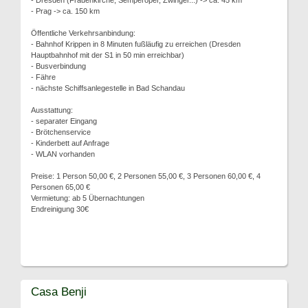
- Dresden (Frauenkirche, Semperoper, Zwinger...) -> ca. 45 km
- Prag -> ca. 150 km
Öffentliche Verkehrsanbindung:
- Bahnhof Krippen in 8 Minuten fußläufig zu erreichen (Dresden
Hauptbahnhof mit der S1 in 50 min erreichbar)
- Busverbindung
- Fähre
- nächste Schiffsanlegestelle in Bad Schandau
Ausstattung:
- separater Eingang
- Brötchenservice
- Kinderbett auf Anfrage
- WLAN vorhanden
Preise: 1 Person 50,00 €, 2 Personen 55,00 €, 3 Personen 60,00 €, 4
Personen 65,00 €
Vermietung: ab 5 Übernachtungen
Endreinigung 30€
Casa Benji