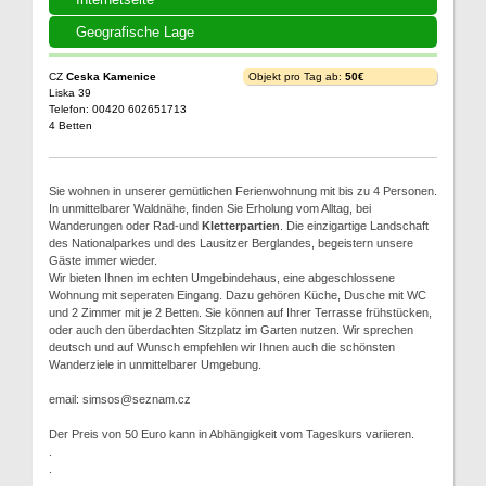
Geografische Lage
CZ
Ceska Kamenice
Objekt pro Tag ab:
50€
Liska 39
Telefon: 00420 602651713
4 Betten
Sie wohnen in unserer gemütlichen Ferienwohnung mit bis zu 4 Personen.
In unmittelbarer Waldnähe, finden Sie Erholung vom Alltag, bei
Wanderungen oder Rad-und
Kletterpartien
. Die einzigartige Landschaft
des Nationalparkes und des Lausitzer Berglandes, begeistern unsere
Gäste immer wieder.
Wir bieten Ihnen im echten Umgebindehaus, eine abgeschlossene
Wohnung mit seperaten Eingang. Dazu gehören Küche, Dusche mit WC
und 2 Zimmer mit je 2 Betten. Sie können auf Ihrer Terrasse frühstücken,
oder auch den überdachten Sitzplatz im Garten nutzen. Wir sprechen
deutsch und auf Wunsch empfehlen wir Ihnen auch die schönsten
Wanderziele in unmittelbarer Umgebung.
email: simsos@seznam.cz
Der Preis von 50 Euro kann in Abhängigkeit vom Tageskurs variieren.
.
.