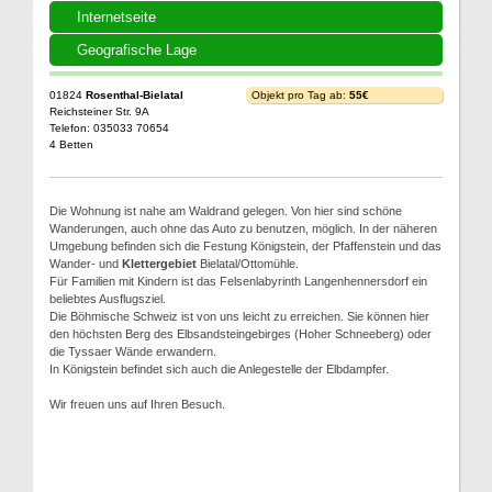
Internetseite
Geografische Lage
01824
Rosenthal-Bielatal
Objekt pro Tag ab:
55€
Reichsteiner Str. 9A
Telefon: 035033 70654
4 Betten
Die Wohnung ist nahe am Waldrand gelegen. Von hier sind schöne
Wanderungen, auch ohne das Auto zu benutzen, möglich. In der näheren
Umgebung befinden sich die Festung Königstein, der Pfaffenstein und das
Wander- und
Klettergebiet
Bielatal/Ottomühle.
Für Familien mit Kindern ist das Felsenlabyrinth Langenhennersdorf ein
beliebtes Ausflugsziel.
Die Böhmische Schweiz ist von uns leicht zu erreichen. Sie können hier
den höchsten Berg des Elbsandsteingebirges (Hoher Schneeberg) oder
die Tyssaer Wände erwandern.
In Königstein befindet sich auch die Anlegestelle der Elbdampfer.
Wir freuen uns auf Ihren Besuch.