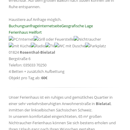
erreichbar. Auf dem großen Balkon nach Süden können Sie in
Ruhe entspannen.
Haustiere auf Anfrage möglich.
Buchungsanfrage
Internetseite
Geografische Lage
Ferienhaus Heilfort
01824
Rosenthal-Bielatal
Bergstraße 6
Telefon: 035033 70250
4 Betten + zusätzlich Aufbettung
Objekt pro Tag ab:
60€
Unser Ferienhaus ist ein ruhiges und gemütliches Quartier in
einer sehr verkehrsberuhigten Anwohnerstraße in
Bielatal
,
inmitten der linkselbischen Sächsischen Schweiz.
In unserem komfortabel eingerichteten, 65 m² großen
Nichtraucher-Ferienhaus können Sie sich bestens erholen und
Ihren Urlaub ganz nach Ihren Wünschen gestalten.