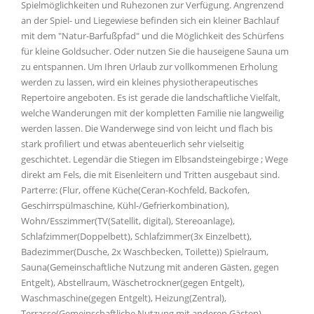
Spielmöglichkeiten und Ruhezonen zur Verfügung. Angrenzend
an der Spiel- und Liegewiese befinden sich ein kleiner Bachlauf
mit dem "Natur-Barfußpfad" und die Möglichkeit des Schürfens
für kleine Goldsucher. Oder nutzen Sie die hauseigene Sauna um
zu entspannen. Um Ihren Urlaub zur vollkommenen Erholung
werden zu lassen, wird ein kleines physiotherapeutisches
Repertoire angeboten. Es ist gerade die landschaftliche Vielfalt,
welche Wanderungen mit der kompletten Familie nie langweilig
werden lassen. Die Wanderwege sind von leicht und flach bis
stark profiliert und etwas abenteuerlich sehr vielseitig
geschichtet. Legendär die Stiegen im Elbsandsteingebirge ; Wege
direkt am Fels, die mit Eisenleitern und Tritten ausgebaut sind.
Parterre: (Flur, offene Küche(Ceran-Kochfeld, Backofen,
Geschirrspülmaschine, Kühl-/Gefrierkombination),
Wohn/Esszimmer(TV(Satellit, digital), Stereoanlage),
Schlafzimmer(Doppelbett), Schlafzimmer(3x Einzelbett),
Badezimmer(Dusche, 2x Waschbecken, Toilette)) Spielraum,
Sauna(Gemeinschaftliche Nutzung mit anderen Gästen, gegen
Entgelt), Abstellraum, Wäschetrockner(gegen Entgelt),
Waschmaschine(gegen Entgelt), Heizung(Zentral),
Terrasse(Gemeinschaftliche Nutzung mit anderen Gästen),