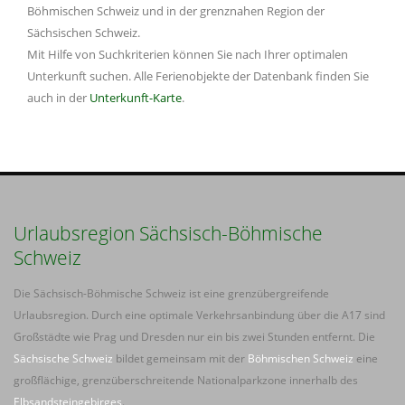
Böhmischen Schweiz und in der grenznahen Region der
Sächsischen Schweiz.
Mit Hilfe von Suchkriterien können Sie nach Ihrer optimalen
Unterkunft suchen. Alle Ferienobjekte der Datenbank finden Sie
auch in der
Unterkunft-Karte
.
Urlaubsregion Sächsisch-Böhmische
Schweiz
Die Sächsisch-Böhmische Schweiz ist eine grenzübergreifende
Urlaubsregion. Durch eine optimale Verkehrsanbindung über die A17 sind
Großstädte wie Prag und Dresden nur ein bis zwei Stunden entfernt. Die
Sächsische Schweiz
bildet gemeinsam mit der
Böhmischen Schweiz
eine
großflächige, grenzüberschreitende Nationalparkzone innerhalb des
Elbsandsteingebirges
.