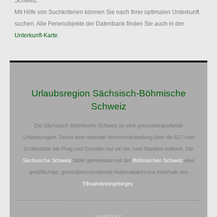
Schweiz.
Mit Hilfe von Suchkriterien können Sie nach Ihrer optimalen Unterkunft
suchen. Alle Ferienobjekte der Datenbank finden Sie auch in der
Unterkunft-Karte
.
Urlaubsregion Sächsisch-Böhmische
Schweiz
Die Sächsisch-Böhmische Schweiz ist eine grenzübergreifende
Urlaubsregion. Durch eine optimale Verkehrsanbindung über die A17 sind
Großstädte wie Prag und Dresden nur ein bis zwei Stunden entfernt. Die
Sächsische Schweiz
bildet gemeinsam mit der
Böhmischen Schweiz
eine
großflächige, grenzüberschreitende Nationalparkzone innerhalb des
Elbsandsteingebirges
.