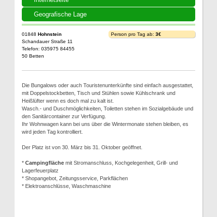
Geografische Lage
01848
Hohnstein
Person pro Tag ab:
3€
Schandauer Straße 11
Telefon: 035975 84455
50 Betten
Die Bungalows oder auch Touristenunterkünfte sind einfach ausgestattet,
mit Doppelstockbetten, Tisch und Stühlen sowie Kühlschrank und
Heißlüfter wenn es doch mal zu kalt ist.
Wasch.- und Duschmöglichkeiten, Toiletten stehen im Sozialgebäude und
den Sanitärcontainer zur Verfügung.
Ihr Wohnwagen kann bei uns über die Wintermonate stehen bleiben, es
wird jeden Tag kontrolliert.
Der Platz ist von 30. März bis 31. Oktober geöffnet.
*
Campingfläche
mit Stromanschluss, Kochgelegenheit, Grill- und
Lagerfeuerplatz
* Shopangebot, Zeitungsservice, Parkflächen
* Elektroanschlüsse, Waschmaschine