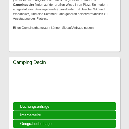
jeweils für sich, abgetrennte Einheit mit großem Freiraum. 6
Campingzelte
finden auf der großen Wiese ihren Platz. Ein modern
ausgestattetes Sanitärgebäude (Einzelbäder mit Dusche, WC und
Waschplatz) und eine Sommerküche gehören selbstverständlich zu
Ausstattung des Platzes.
Einen Gemeinschaftsraum können Sie auf Anfrage nutzen.
Camping Decin
Buchungsanfrage
Internetseite
Geografische Lage