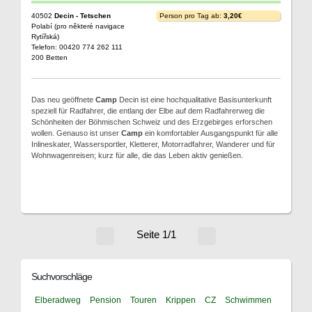
40502
Decin - Tetschen
Person pro Tag ab:
3,20€
Polabí (pro některé navigace
Rytířská)
Telefon: 00420 774 262 111
200 Betten
Das neu geöffnete
Camp
Decin ist eine hochqualitative Basisunterkunft
speziell für Radfahrer, die entlang der Elbe auf dem Radfahrerweg die
Schönheiten der Böhmischen Schweiz und des Erzgebirges erforschen
wollen. Genauso ist unser
Camp
ein komfortabler Ausgangspunkt für alle
Inlineskater, Wassersportler, Kletterer, Motorradfahrer, Wanderer und für
Wohnwagenreisen; kurz für alle, die das Leben aktiv genießen.
Seite 1/1
Suchvorschläge
Elberadweg
Pension
Touren
Krippen
CZ
Schwimmen