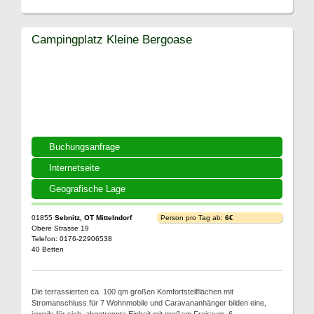
Campingplatz Kleine Bergoase
Buchungsanfrage
Internetseite
Geografische Lage
01855
Sebnitz, OT Mittelndorf
Person pro Tag ab:
6€
Obere Strasse 19
Telefon: 0176-22906538
40 Betten
Die terrassierten ca. 100 qm großen Komfortstellflächen mit
Stromanschluss für 7 Wohnmobile und Caravananhänger bilden eine,