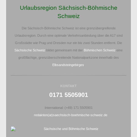
Urlaubsregion Sächsisch-Böhmische
Schweiz
Die Sächsisch-Böhmische Schweiz ist eine grenzübergreifende
Urlaubsregion. Durch eine optimale Verkehrsanbindung über die A17 sind
Großstädte wie Prag und Dresden nur ein bis zwei Stunden entfernt. Die
Sächsische Schweiz
bildet gemeinsam mit der
Böhmischen Schweiz
eine
großflächige, grenzüberschreitende Nationalparkzone innerhalb des
Elbsandsteingebirges
.
KONTAKT
0171 5505901
International: (+49) 171 5505901
redaktion(at)saechsisch-boehmische-schweiz.de