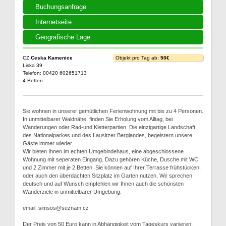
Buchungsanfrage
Internetseite
Geografische Lage
CZ
Ceska Kamenice
Objekt pro Tag ab:
50€
Liska 39
Telefon: 00420 602651713
4 Betten
Sie wohnen in unserer gemütlichen Ferienwohnung mit bis zu 4 Personen.
In unmittelbarer Waldnähe, finden Sie Erholung vom Alltag, bei
Wanderungen oder Rad-und Kletterpartien. Die einzigartige Landschaft
des Nationalparkes und des Lausitzer Berglandes, begeistern unsere
Gäste immer wieder.
Wir bieten Ihnen im echten Umgebindehaus, eine abgeschlossene
Wohnung mit seperaten Eingang. Dazu gehören Küche, Dusche mit WC
und 2 Zimmer mit je 2 Betten. Sie können auf Ihrer Terrasse frühstücken,
oder auch den überdachten Sitzplatz im Garten nutzen. Wir sprechen
deutsch und auf Wunsch empfehlen wir Ihnen auch die schönsten
Wanderziele in unmittelbarer Umgebung.
email: simsos@seznam.cz
Der Preis von 50 Euro kann in Abhängigkeit vom Tageskurs variieren.