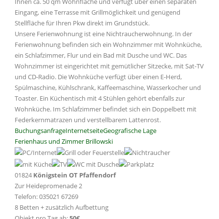
Ihnen ca. 50 qm Wohnfläche und verfügt über einen separaten
Eingang, eine Terrasse mit Grillmöglichkeit und genügend
Stellfläche für Ihren Pkw direkt im Grundstück.
Unsere Ferienwohnung ist eine Nichtraucherwohnung. In der
Ferienwohnung befinden sich ein Wohnzimmer mit Wohnküche,
ein Schlafzimmer, Flur und ein Bad mit Dusche und WC. Das
Wohnzimmer ist eingerichtet mit gemütlicher Sitzecke, mit Sat-TV
und CD-Radio. Die Wohnküche verfügt über einen E-Herd,
Spülmaschine, Kühlschrank, Kaffeemaschine, Wasserkocher und
Toaster. Ein Küchentisch mit 4 Stühlen gehört ebenfalls zur
Wohnküche. Im Schlafzimmer befindet sich ein Doppelbett mit
Federkernmatrazen und verstellbarem Lattenrost.
Buchungsanfrage
Internetseite
Geografische Lage
Ferienhaus und Zimmer Brillowski
01824
Königstein OT Pfaffendorf
Zur Heidepromenade 2
Telefon: 035021 67269
8 Betten + zusätzlich Aufbettung
Objekt pro Tag ab:
50€