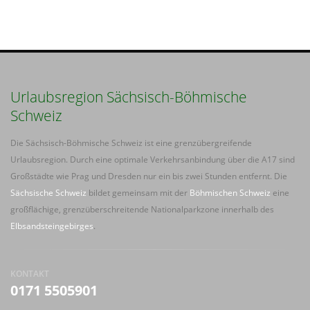
Urlaubsregion Sächsisch-Böhmische
Schweiz
Die Sächsisch-Böhmische Schweiz ist eine grenzübergreifende
Urlaubsregion. Durch eine optimale Verkehrsanbindung über die A17 sind
Großstädte wie Prag und Dresden nur ein bis zwei Stunden entfernt. Die
Sächsische Schweiz
bildet gemeinsam mit der
Böhmischen Schweiz
eine
großflächige, grenzüberschreitende Nationalparkzone innerhalb des
Elbsandsteingebirges
.
KONTAKT
0171 5505901