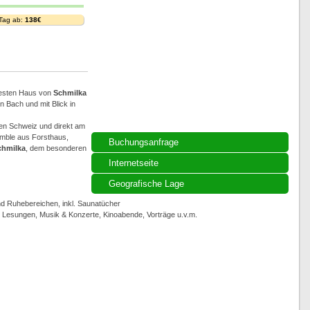
 Tag ab:
138€
ltesten Haus von
Schmilka
 Bach und mit Blick in
hen Schweiz und direkt am
emble aus Forsthaus,
Buchungsanfrage
chmilka
, dem besonderen
Internetseite
Geografische Lage
 Ruhebereichen, inkl. Saunatücher
, Lesungen, Musik & Konzerte, Kinoabende, Vorträge u.v.m.