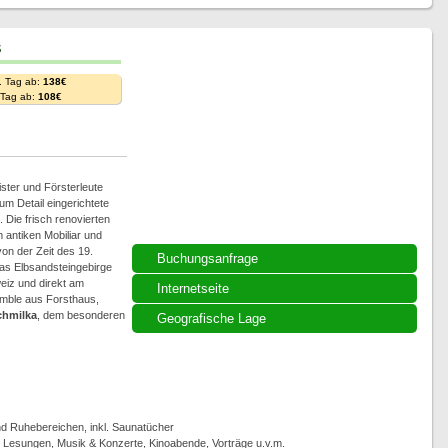
s
. Tag ab:
138€
. Tag ab:
108€
ster und Försterleute
um Detail eingerichtete
 Die frisch renovierten
antiken Mobiliar und
on der Zeit des 19.
Buchungsanfrage
as Elbsandsteingebirge
eiz und direkt am
Internetseite
emble aus Forsthaus,
chmilka
, dem besonderen
Geografische Lage
 Ruhebereichen, inkl. Saunatücher
, Lesungen, Musik & Konzerte, Kinoabende, Vorträge u.v.m.