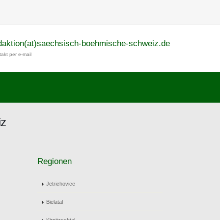
daktion(at)saechsisch-boehmische-schweiz.de
akt per e-mail
iz
Regionen
Jetrichovice
Bielatal