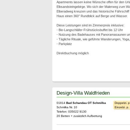
Apartments lassen keine Wünsche offen für den Url
Elbsandsteingebirge. Wo sich der Malerweg zum W
Elberadweg kreuzen und das historische Fährschiff "
Haus einen 360° Rundblick auf Berge und Wasser.
Diese Leistungen sind im Zimmerpreis inklusive:
- Bio-Langschläfer-Frühstücksbuffet bis 12 Uhr
- Nutzung des Badehauses mit Panoramasaunen und
- Tägliche Rituale, wie geführte Wanderungen, Yoga
- Parkplatz
Direktbuchung möglich
Design-Villa Waldfrieden
01814
Bad Schandau OT Schmilka
Doppelzi. p
Schmilka Nr. 10
Einzelzi. p
Telefon: 035022 9130
20 Betten + zusätzlich Aufbettung