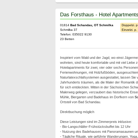
Das Forsthaus - Hotel Apartment
01814
Bad Schandau, OT Schmilka
Doppelzi. p
Schmilka 37
Einzelzi. p
Telefon: 035022 9130
23 Betten
Inspiriert vom Wald und der Jagd, wo einst Jägermei
wohnten, sind heute komfortable und mit viel Liebe z
Hotelapartments für zwei, vier oder sechs Personen.
Ferienwohnungen, mit Holzfußböden, ausgesuchtem 
Naturlatexschlafsystemen ausgestattet, lassen Sie v
Jahrhunderts träumen, als die Maler der Romantik d
für sich entdeckten. Mitten in der Sächsischen Schw
Malerweg gelegen, verzaubert das historische Ens
Mühle, Biergarten und Badehaus im Dorfkern von
S
Ortsteil von Bad Schandau.
Direktbuchung möglich
Diese Leistungen sind im Zimmerpreis inklusive:
- Bio-Langschläfer-Frühstücksbuffet bis 12 Uhr
- Nutzung des Badehauses mit Panoramasaunen und
- Tägliche Rituale, wie geführte Wanderungen, Yoga