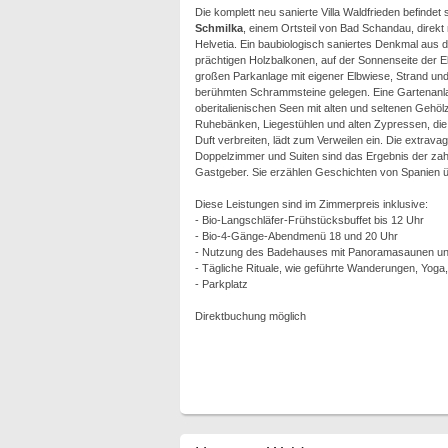
Die komplett neu sanierte Villa Waldfrieden befindet s
Schmilka
, einem Ortsteil von Bad Schandau, direkt
Helvetia. Ein baubiologisch saniertes Denkmal aus 
prächtigen Holzbalkonen, auf der Sonnenseite der El
großen Parkanlage mit eigener Elbwiese, Strand und 
berühmten Schrammsteine gelegen. Eine Gartenanl
oberitalienischen Seen mit alten und seltenen Geh
Ruhebänken, Liegestühlen und alten Zypressen, die
Duft verbreiten, lädt zum Verweilen ein. Die extravag
Doppelzimmer und Suiten sind das Ergebnis der zah
Gastgeber. Sie erzählen Geschichten von Spanien übe
Diese Leistungen sind im Zimmerpreis inklusive:
- Bio-Langschläfer-Frühstücksbuffet bis 12 Uhr
- Bio-4-Gänge-Abendmenü 18 und 20 Uhr
- Nutzung des Badehauses mit Panoramasaunen und
- Tägliche Rituale, wie geführte Wanderungen, Yoga
- Parkplatz
Direktbuchung möglich