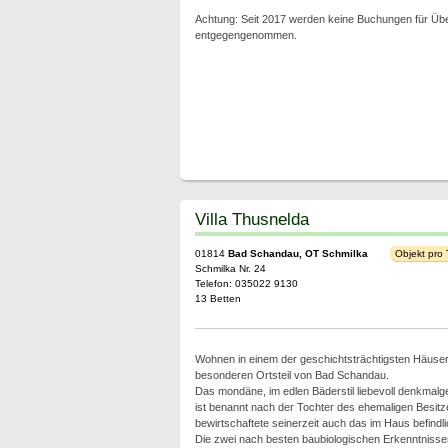
Achtung: Seit 2017 werden keine Buchungen für Ü
entgegengenommen.
Villa Thusnelda
01814
Bad Schandau, OT Schmilka
Objekt pro
Schmilka Nr. 24
Telefon: 035022 9130
13 Betten
Wohnen in einem der geschichtsträchtigsten Häuse
besonderen Ortsteil von Bad Schandau.
Das mondäne, im edlen Bäderstil liebevoll denkmal
ist benannt nach der Tochter des ehemaligen Besitze
bewirtschaftete seinerzeit auch das im Haus befindli
Die zwei nach besten baubiologischen Erkenntnisse