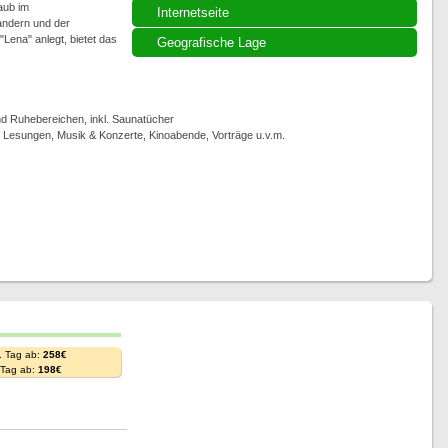
aub im
Internetseite
andern und der
Lena" anlegt, bietet das
Geografische Lage
 Ruhebereichen, inkl. Saunatücher
, Lesungen, Musik & Konzerte, Kinoabende, Vorträge u.v.m.
. Tag ab:
258€
. Tag ab:
198€