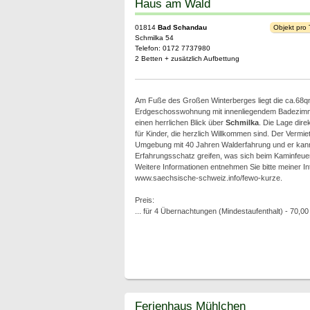
Haus am Wald
01814
Bad Schandau
Objekt pro
Schmilka 54
Telefon: 0172 7737980
2 Betten + zusätzlich Aufbettung
Am Fuße des Großen Winterberges liegt die ca.68
Erdgeschosswohnung mit innenliegendem Badezimme
einen herrlichen Blick über
Schmilka
. Die Lage dire
für Kinder, die herzlich Willkommen sind. Der Vermiet
Umgebung mit 40 Jahren Walderfahrung und er kann 
Erfahrungsschatz greifen, was sich beim Kaminfeuer
Weitere Informationen entnehmen Sie bitte meiner In
www.saechsische-schweiz.info/fewo-kurze.
Preis:
... für 4 Übernachtungen (Mindestaufenthalt) - 70,00
Ferienhaus Mühlchen