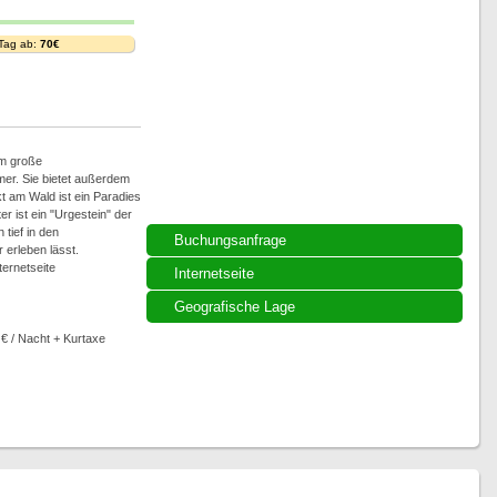
 Tag ab:
70€
qm große
r. Sie bietet außerdem
kt am Wald ist ein Paradies
er ist ein "Urgestein" der
tief in den
Buchungsanfrage
 erleben lässt.
ternetseite
Internetseite
Geografische Lage
 € / Nacht + Kurtaxe