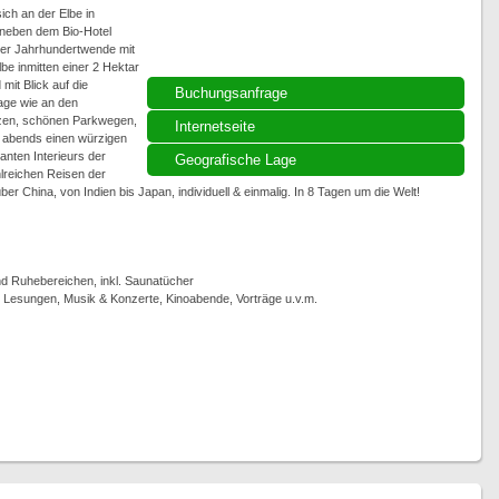
ich an der Elbe in
 neben dem Bio-Hotel
der Jahrhundertwende mit
be inmitten einer 2 Hektar
mit Blick auf die
Buchungsanfrage
age wie an den
ölzen, schönen Parkwegen,
Internetseite
 abends einen würzigen
anten Interieurs der
Geografische Lage
lreichen Reisen der
r China, von Indien bis Japan, individuell & einmalig. In 8 Tagen um die Welt!
 Ruhebereichen, inkl. Saunatücher
, Lesungen, Musik & Konzerte, Kinoabende, Vorträge u.v.m.