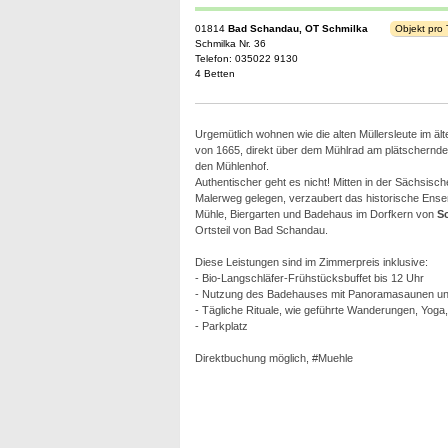
01814
Bad Schandau, OT Schmilka
Objekt pro
Schmilka Nr. 36
Telefon: 035022 9130
4 Betten
Urgemütlich wohnen wie die alten Müllersleute im ä
von 1665, direkt über dem Mühlrad am plätschernden
den Mühlenhof.
Authentischer geht es nicht! Mitten in der Sächsisc
Malerweg gelegen, verzaubert das historische Ens
Mühle, Biergarten und Badehaus im Dorfkern von
S
Ortsteil von Bad Schandau.
Diese Leistungen sind im Zimmerpreis inklusive:
- Bio-Langschläfer-Frühstücksbuffet bis 12 Uhr
- Nutzung des Badehauses mit Panoramasaunen und
- Tägliche Rituale, wie geführte Wanderungen, Yoga
- Parkplatz
Direktbuchung möglich, #Muehle