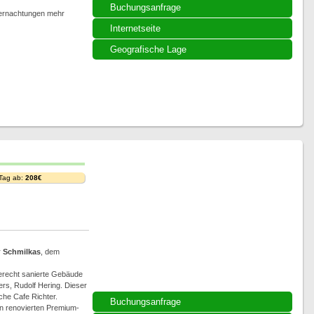
Buchungsanfrage
bernachtungen mehr
Internetseite
Geografische Lage
 Tag ab:
208€
r
Schmilkas
, dem
gerecht sanierte Gebäude
rs, Rudolf Hering. Dieser
che Cafe Richter.
Buchungsanfrage
n renovierten Premium-