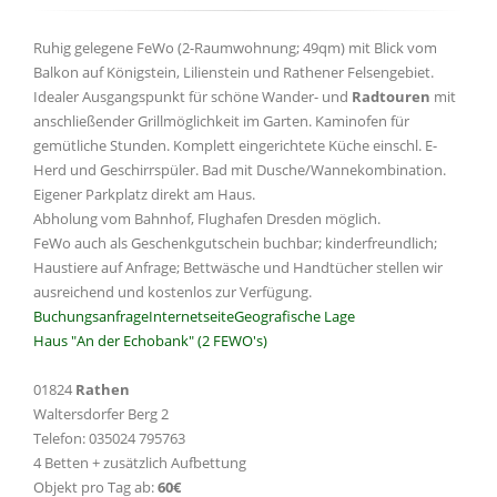
Ruhig gelegene FeWo (2-Raumwohnung; 49qm) mit Blick vom
Balkon auf Königstein, Lilienstein und Rathener Felsengebiet.
Idealer Ausgangspunkt für schöne Wander- und
Radtouren
mit
anschließender Grillmöglichkeit im Garten. Kaminofen für
gemütliche Stunden. Komplett eingerichtete Küche einschl. E-
Herd und Geschirrspüler. Bad mit Dusche/Wannekombination.
Eigener Parkplatz direkt am Haus.
Abholung vom Bahnhof, Flughafen Dresden möglich.
FeWo auch als Geschenkgutschein buchbar; kinderfreundlich;
Haustiere auf Anfrage; Bettwäsche und Handtücher stellen wir
ausreichend und kostenlos zur Verfügung.
Buchungsanfrage
Internetseite
Geografische Lage
Haus "An der Echobank" (2 FEWO's)
01824
Rathen
Waltersdorfer Berg 2
Telefon: 035024 795763
4 Betten + zusätzlich Aufbettung
Objekt pro Tag ab:
60€