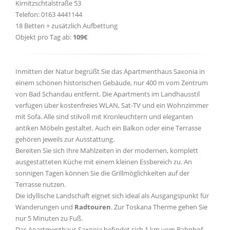
Kirnitzschtalstraße 53
Telefon: 0163 4441144
18 Betten + zusätzlich Aufbettung
Objekt pro Tag ab:
109€
Inmitten der Natur begrüßt Sie das Apartmenthaus Saxonia in
einem schönen historischen Gebäude, nur 400 m vom Zentrum
von Bad Schandau entfernt. Die Apartments im Landhausstil
verfügen über kostenfreies WLAN, Sat-TV und ein Wohnzimmer
mit Sofa. Alle sind stilvoll mit Kronleuchtern und eleganten
antiken Möbeln gestaltet. Auch ein Balkon oder eine Terrasse
gehören jeweils zur Ausstattung.
Bereiten Sie sich Ihre Mahlzeiten in der modernen, komplett
ausgestatteten Küche mit einem kleinen Essbereich zu. An
sonnigen Tagen können Sie die Grillmöglichkeiten auf der
Terrasse nutzen.
Die idyllische Landschaft eignet sich ideal als Ausgangspunkt für
Wanderungen und
Radtouren
. Zur Toskana Therme gehen Sie
nur 5 Minuten zu Fuß.
Das Apartmenthaus Saxonia befindet sich 1 km vom Bahnhof