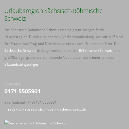
Urlaubsregion Sächsisch-Böhmische
Schweiz
Die Sächsisch-Böhmische Schweiz ist eine grenzübergreifende
Urlaubsregion. Durch eine optimale Verkehrsanbindung über die A17 sind
Großstädte wie Prag und Dresden nur ein bis zwei Stunden entfernt. Die
Sächsische Schweiz
bildet gemeinsam mit der
Böhmischen Schweiz
eine
großflächige, grenzüberschreitende Nationalparkzone innerhalb des
Elbsandsteingebirges
.
KONTAKT
0171 5505901
International: (+49) 171 5505901
redaktion(at)saechsisch-boehmische-schweiz.de