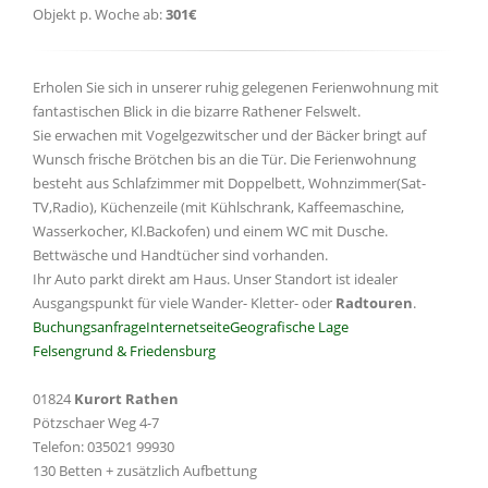
Objekt p. Woche ab:
301€
Erholen Sie sich in unserer ruhig gelegenen Ferienwohnung mit
fantastischen Blick in die bizarre Rathener Felswelt.
Sie erwachen mit Vogelgezwitscher und der Bäcker bringt auf
Wunsch frische Brötchen bis an die Tür. Die Ferienwohnung
besteht aus Schlafzimmer mit Doppelbett, Wohnzimmer(Sat-
TV,Radio), Küchenzeile (mit Kühlschrank, Kaffeemaschine,
Wasserkocher, Kl.Backofen) und einem WC mit Dusche.
Bettwäsche und Handtücher sind vorhanden.
Ihr Auto parkt direkt am Haus. Unser Standort ist idealer
Ausgangspunkt für viele Wander- Kletter- oder
Radtouren
.
Buchungsanfrage
Internetseite
Geografische Lage
Felsengrund & Friedensburg
01824
Kurort Rathen
Pötzschaer Weg 4-7
Telefon: 035021 99930
130 Betten + zusätzlich Aufbettung