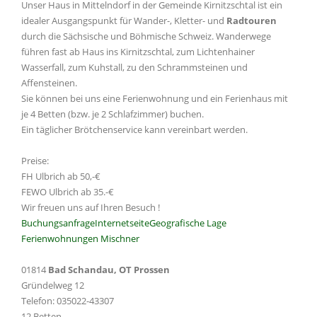
Unser Haus in Mittelndorf in der Gemeinde Kirnitzschtal ist ein
idealer Ausgangspunkt für Wander-, Kletter- und
Radtouren
durch die Sächsische und Böhmische Schweiz. Wanderwege
führen fast ab Haus ins Kirnitzschtal, zum Lichtenhainer
Wasserfall, zum Kuhstall, zu den Schrammsteinen und
Affensteinen.
Sie können bei uns eine Ferienwohnung und ein Ferienhaus mit
je 4 Betten (bzw. je 2 Schlafzimmer) buchen.
Ein täglicher Brötchenservice kann vereinbart werden.
Preise:
FH Ulbrich ab 50,-€
FEWO Ulbrich ab 35.-€
Wir freuen uns auf Ihren Besuch !
Buchungsanfrage
Internetseite
Geografische Lage
Ferienwohnungen Mischner
01814
Bad Schandau, OT Prossen
Gründelweg 12
Telefon: 035022-43307
12 Betten