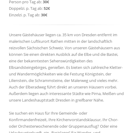
Person pro Tag ab:
30€
Doppelzi. p. Tag ab:
52€
Einzelzi. p. Tag ab:
30€
Unsere Gästehäuser liegen ca. 35 km von Dresden entfernt im
malerischen Luftkurort Rathen mitten in der landschaftlich
reizvollen Sächsischen Schweiz. Von unseren Gästehäusern aus
können Sie einen direkten Ausblick auf die Elbe und die Bastei,
eine der bekanntesten Sehenswürdigkeiten des
Elbsandsteingebirges, genießen. Es bieten sich zahlreiche Kletter-
und Wandermöglichkeiten wie die Festung Königstein, der
Lilienstein, die Schrammsteine, der Malerweg und vieles mehr.
Auch der Elberadweg führt direkt an unseren Häusern vorbei.
Außerdem liegen auch interessante Städte wie Pirna, Meißen und
unsere Landeshauptstadt Dresden in greifbarer Nähe.
Sie suchen ein Haus für Ihre Gemeinde- oder
Konfirmandenfreizeit, Ihre Kirchenvorstandsklausur, Ihr Chor-
oder Orchesterwochenende oder Gruppenausflug? Oder eine
Urlaubsunterkunft, ein „Basislager“ für Wander- und