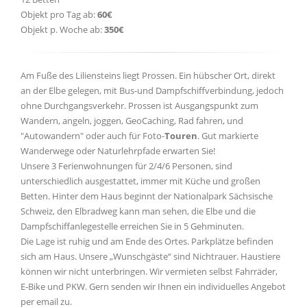
Objekt pro Tag ab:
60€
Objekt p. Woche ab:
350€
Am Fuße des Liliensteins liegt Prossen. Ein hübscher Ort, direkt
an der Elbe gelegen, mit Bus-und Dampfschiffverbindung, jedoch
ohne Durchgangsverkehr. Prossen ist Ausgangspunkt zum
Wandern, angeln, joggen, GeoCaching, Rad fahren, und
"Autowandern" oder auch für Foto-
Touren
. Gut markierte
Wanderwege oder Naturlehrpfade erwarten Sie!
Unsere 3 Ferienwohnungen für 2/4/6 Personen, sind
unterschiedlich ausgestattet, immer mit Küche und großen
Betten. Hinter dem Haus beginnt der Nationalpark Sächsische
Schweiz, den Elbradweg kann man sehen, die Elbe und die
Dampfschiffanlegestelle erreichen Sie in 5 Gehminuten.
Die Lage ist ruhig und am Ende des Ortes. Parkplätze befinden
sich am Haus. Unsere „Wunschgäste“ sind Nichtrauer. Haustiere
können wir nicht unterbringen. Wir vermieten selbst Fahrräder,
E-Bike und PKW. Gern senden wir Ihnen ein individuelles Angebot
per email zu.