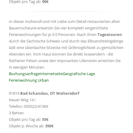
Objekt pro Tag ab:
90€
In dieser mühevoll und mit Liebe zum Detail restaurierten alten
Bauernscheune erwarten Sie vier komplett eingerichtete
Ferienwohnungen für je 3-5 Personen. Nach Ihren
Tagestouren
durch die Sächsische Schweiz und durch das Elbsandsteingebirge
lädt eine überdachte Sitzecke mit Grillmöglichkeit zu gemütlichen
Abenden ein. Vom Haus können Sie direkt loswandern - die
Rathener Felsen sowie den imposanten Lilienstein erreichen Sie
in wenigen Minuten.
Buchungsanfrage
Internetseite
Geografische Lage
Ferienwohnung Urban
01814
Bad Schandau, OT Waltersdorf
Neuer Weg 14 i
Telefon: 035022/41369
3 Betten
Objekt pro Tag ab:
55€
Objekt p. Woche ab:
350€