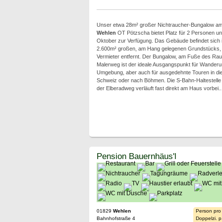
Unser etwa 28m² großer Nichtraucher-Bungalow am
Wehlen
OT Pötzscha bietet Platz für 2 Personen und
Oktober zur Verfügung. Das Gebäude befindet sich i
2.600m² großen, am Hang gelegenen Grundstücks,
Vermieter entfernt. Der Bungalow, am Fuße des Rau
Malerweg ist der ideale Ausgangspunkt für Wanderu
Umgebung, aber auch für ausgedehnte Touren in die
Schweiz oder nach Böhmen. Die S-Bahn-Haltestelle i
der Elberadweg verläuft fast direkt am Haus vorbei..
Pension Bauernhäus'l
01829
Wehlen
Person pro
Bahnhofstraße 4
Doppelzi. p