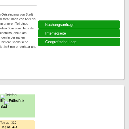
 Ortseingang von Stadt
 steht Ihnen von April bis
m unteren Teil eines
Buchungsanfrage
 etwa 60m vom Haus der
ensteins, direkt am
Internetseite
ngen in der nahen
Geografische Lage
 hintere Sächsische
st in 5 min erreichbar und
.
 Tag ab:
32€
. Tag ab:
41€