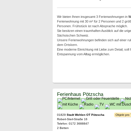
Wir bieten Ihnen insgesamt 3 Ferienwohnungen in
W
Ferienwohnung mit 30 m² für 2 Personen und 2 größe
Personen. Frühstück ist nach Absprache möglich.
Sie besitzen einen traumhaften Ausblick auf die urig
Sächsischen Schweiz.
Unsere Ferienwohnungen befinden sich auf einer ru
dem Ortskern.
Eine moderne Einrichtung mit Liebe zum Detail, soll
Entspannung vom Alltag ermöglichen.
Ferienhaus Pötzscha
01829
Stadt Wehlen OT Pötzscha
Objekt pro
Robert-Sterl-Straße 16
Telefon: 0172 3688847
2 Betten