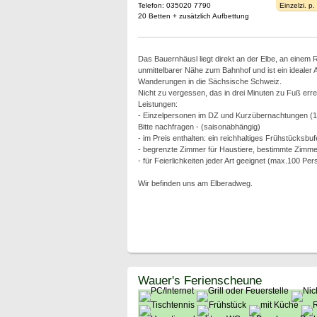
Telefon: 035020 7790
Einzelzi. p
20 Betten + zusätzlich Aufbettung
Das Bauernhäusl liegt direkt an der Elbe, an einem
unmittelbarer Nähe zum Bahnhof und ist ein idealer
Wanderungen in die Sächsische Schweiz.
Nicht zu vergessen, das in drei Minuten zu Fuß err
Leistungen:
- Einzelpersonen im DZ und Kurzübernachtungen (1 
Bitte nachfragen - (saisonabhängig)
- im Preis enthalten: ein reichhaltiges Frühstücksbuf
- begrenzte Zimmer für Haustiere, bestimmte Zimmer h
- für Feierlichkeiten jeder Art geeignet (max.100 Pe
Wir befinden uns am Elberadweg.
Wauer's Ferienscheune