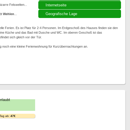
zarre Felswelten...
Internetseite
Geografische Lage
dt
Wehlen
...
lle Ferien. Es ist Platz für 2-4 Personen. Im Erdgeschoß des Hauses finden sie den
leine Küche und das Bad mit Dusche und WC. Im oberen Geschoß ist das
indet sich gleich vor der Tür.
eg noch eine kleine Ferienwohnung für Kurzübernachtungen an.
 Tag ab:
47€