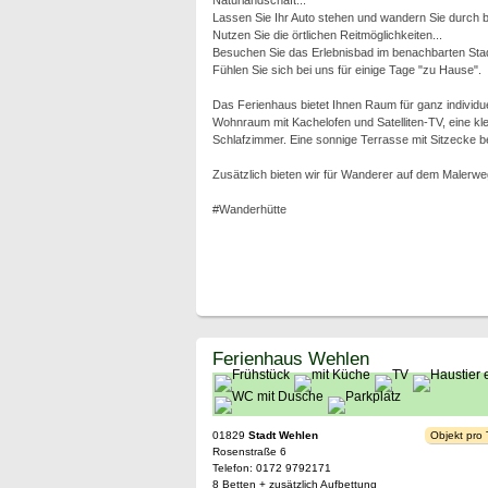
Naturlandschaft...
Lassen Sie Ihr Auto stehen und wandern Sie durch bi
Nutzen Sie die örtlichen Reitmöglichkeiten...
Besuchen Sie das Erlebnisbad im benachbarten Sta
Fühlen Sie sich bei uns für einige Tage "zu Hause".
Das Ferienhaus bietet Ihnen Raum für ganz individue
Wohnraum mit Kachelofen und Satelliten-TV, eine k
Schlafzimmer. Eine sonnige Terrasse mit Sitzecke bef
Zusätzlich bieten wir für Wanderer auf dem Malerw
#Wanderhütte
Ferienhaus Wehlen
01829
Stadt Wehlen
Objekt pro
Rosenstraße 6
Telefon: 0172 9792171
8 Betten + zusätzlich Aufbettung