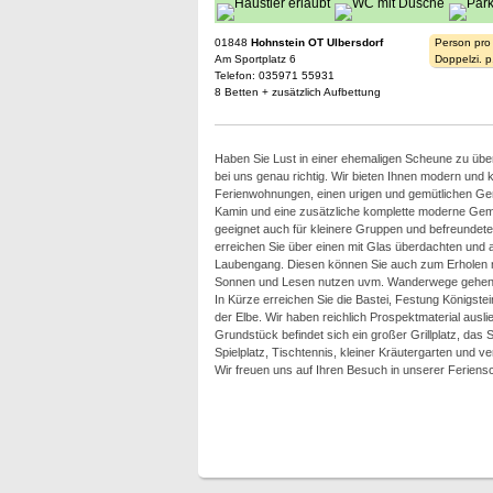
01848
Hohnstein OT Ulbersdorf
Person pro
Am Sportplatz 6
Doppelzi. p
Telefon: 035971 55931
8 Betten + zusätzlich Aufbettung
Haben Sie Lust in einer ehemaligen Scheune zu übe
bei uns genau richtig. Wir bieten Ihnen modern und k
Ferienwohnungen, einen urigen und gemütlichen Ge
Kamin und eine zusätzliche komplette moderne Gem
geeignet auch für kleinere Gruppen und befreundet
erreichen Sie über einen mit Glas überdachten und 
Laubengang. Diesen können Sie auch zum Erholen 
Sonnen und Lesen nutzen uvm. Wanderwege gehen v
In Kürze erreichen Sie die Bastei, Festung Königste
der Elbe. Wir haben reichlich Prospektmaterial aus
Grundstück befindet sich ein großer Grillplatz, das
Spielplatz, Tischtennis, kleiner Kräutergarten und 
Wir freuen uns auf Ihren Besuch in unserer Feriens