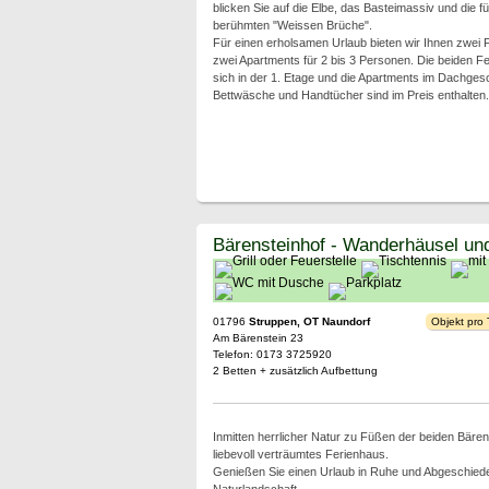
blicken Sie auf die Elbe, das Basteimassiv und die f
berühmten "Weissen Brüche".
Für einen erholsamen Urlaub bieten wir Ihnen zwei
zwei Apartments für 2 bis 3 Personen. Die beiden 
sich in der 1. Etage und die Apartments im Dachge
Bettwäsche und Handtücher sind im Preis enthalten.
Bärensteinhof - Wanderhäusel u
01796
Struppen, OT Naundorf
Objekt pro
Am Bärenstein 23
Telefon: 0173 3725920
2 Betten + zusätzlich Aufbettung
Inmitten herrlicher Natur zu Füßen der beiden Bären
liebevoll verträumtes Ferienhaus.
Genießen Sie einen Urlaub in Ruhe und Abgeschieden