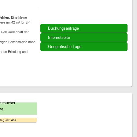
ehlen
. Eine kleine
re mit 42 m² für 2-4
Buchungsanfrage
e Felslandschaft der
Internetseite
higen Seitenstraße nahe
Geografische Lage
 Ihnen Erholung und
 Tag ab:
45€