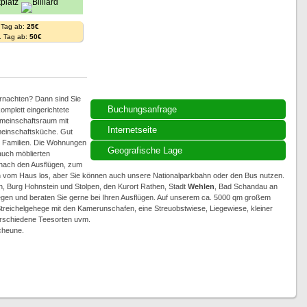
 Tag ab:
25€
. Tag ab:
50€
rnachten? Dann sind Sie
Buchungsanfrage
omplett eingerichtete
meinschaftsraum mit
Internetseite
einschaftsküche. Gut
e Familien. Die Wohnungen
Geografische Lage
auch möblierten
nach den Ausflügen, zum
om Haus los, aber Sie können auch unsere Nationalparkbahn oder den Bus nutzen.
in, Burg Hohnstein und Stolpen, den Kurort Rathen, Stadt
Wehlen
, Bad Schandau an
liegen und beraten Sie gerne bei Ihren Ausflügen. Auf unserem ca. 5000 qm großem
 Streichelgehege mit den Kamerunschafen, eine Streuobstwiese, Liegewiese, kleiner
verschiedene Teesorten uvm.
cheune.