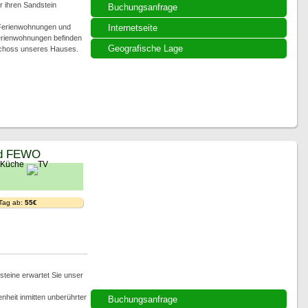
ür ihren Sandstein
Buchungsanfrage
 Ferienwohnungen und
Internetseite
Ferienwohnungen befinden
Geografische Lage
schoss unseres Hauses.
nd FEWO
 Tag ab:
55€
steine erwartet Sie unser
heit inmitten unberührter
Buchungsanfrage