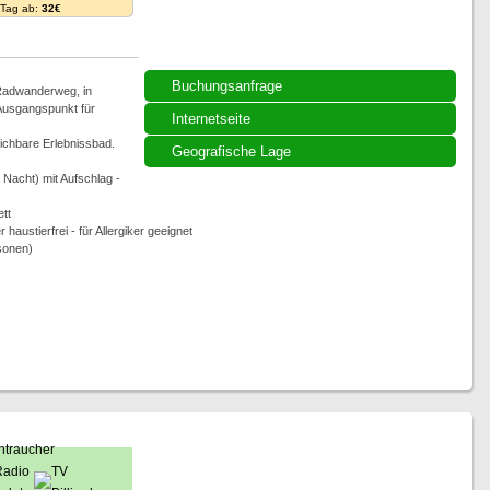
. Tag ab:
32€
Buchungsanfrage
 Radwanderweg, in
 Ausgangspunkt für
Internetseite
eichbare Erlebnissbad.
Geografische Lage
Nacht) mit Aufschlag -
ett
austierfrei - für Allergiker geeignet
rsonen)