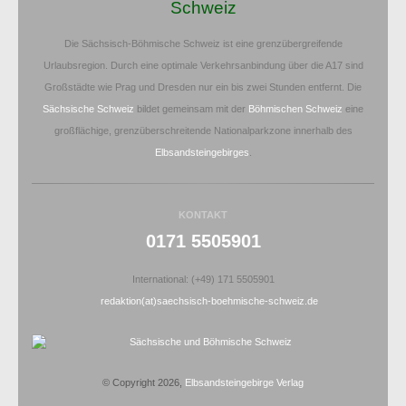
Schweiz
Die Sächsisch-Böhmische Schweiz ist eine grenzübergreifende
Urlaubsregion. Durch eine optimale Verkehrsanbindung über die A17 sind
Großstädte wie Prag und Dresden nur ein bis zwei Stunden entfernt. Die
Sächsische Schweiz
bildet gemeinsam mit der
Böhmischen Schweiz
eine
großflächige, grenzüberschreitende Nationalparkzone innerhalb des
Elbsandsteingebirges
.
KONTAKT
0171 5505901
International: (+49) 171 5505901
redaktion(at)saechsisch-boehmische-schweiz.de
© Copyright 2026,
Elbsandsteingebirge Verlag