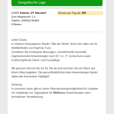
Geografische Lage
01855
Sebnitz, OT Altendorf
Person pro Tag ab:
50€
Zum Hegebusch 1 a
Telefon: 035022-50480
0 Betten
Liebe Gäste,
in meinem Hauseigenen Studio "Villa der Sinne" dreht sich alles um Ihr
Wohlbefinden von Kopf bis Fuss.
Genießen Sie erholsame Massagen, verwöhnende Kosmetik,
regenerierende Anwendungen nach Dr. h.c. P. Jentschura sowie
kraftschöpfende Hand- und Fusspflege.
Mit ganzem Herzen bin ich für Sie da und möchten Sie ein Stück auf
Ihrem Weg begleiten. Die gesundheitsfördernden Anwendungen bieten
dabei das besondere Highlight!
Achtung:
In unserem Haus gibt es keine Übernachtungsmöglichkeit für Urlauber.
Ich empfange nur Tagesgäste für
Wellness
-Anwendungen nach
terminlicher Vereinbarung.