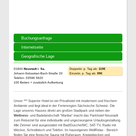
Buchungsanfrage
Internetseite
Geografische Lage
01844
Neustadt i. Sa.
Doppelzi. p. Tag ab:
119€
Johann-Sebastian-Bach-Straße 20
Einzelzi. p. Tag ab:
99€
Telefon: 03596 5620
100 Betten + zusätzlich Aufbettung
Unser *** Superior Hotel ist ein Privathotel mit modernem und frischem
Ambiente und liegt ideal in der Ferienregion Sächsische Schweiz. Die
Lage unseres Hauses direkt am großen Stadtpark und neben der
Wellness
- und Badelandschaft "Mariba" macht das Parkhotel Neustadt
zum Reiseziel für eine individuelle und ungezwungene Urlaubsgestaltung.
Alle Zimmer sind ausgestattet mit Bad/Dusche/WC, SAT-TV, Radio mit
Wecker, Schreibtisch und Telefon. Im hauseigenen WellRelax - Bereich
finden Sie eine finnische Sauna mit Ruheraum, Kneippbecken und