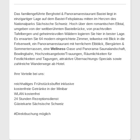
Das familiengeführte Berghotel & Panoramarestaurant Bastei liegt in
einzigartiger Lage auf dem Bastei-Felsplateau mitten im Herzen des
Nationalparks Sächsische Schweiz. Hoch über dem romantischen Elbtal,
umgeben von der weltberühmten Basteibrücke, von prachtvollen
Tafelbergen und geheimnisvollen Wäldern logieren Sie hier in bester Lage.
Es erwarten Sie 64 modern eingerichtete Zimmer, teilweise mit Blick in die
Felsenwelt, ein Panoramarestaurant mit herrlichem Elbblick, Biergärten &
Sommerterrassen, eine
Wellness
-Oase und Panorama-Saunalandschaft,
Bowlingbahn, Hochzeitsangebote/Trauungen, Räumlichkeiten für
Festlichkeiten und Tagungen, attraktive Übernachtungs-Specials sowie
zahlreiche Wanderwege ab Hotel.
Ihre Vorteile bei uns:
reichhaltiges Frühstücksbuffet inklusive
kostenfreie Getränke in der Minibar
WLAN kostenfrei
24 Stunden Rezeptionsdienst
Gästekarte Sächsische Schweiz
#Direktbuchung möglich