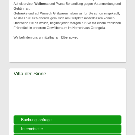
Abholservice,
Wellness
und Prana-Behandlung gegen Voranmeldung und
Gebühr an.
Getränke und auf Wunsch Grillwaren haben wir für Sie schon eingekauft,
so dass Sie sich abends gemütlich am Grillplatz niederlassen können.
Und wenn Sie es wollen, beginnt jeder Morgen für Sie mit einem trefflichen
Frühstück in unserem Gewölberaum im Herrenhaus Orangella.
Wir befinden uns unmittelbar am Elberadweg.
Villa der Sinne
Buchungsanfrage
Internetseite