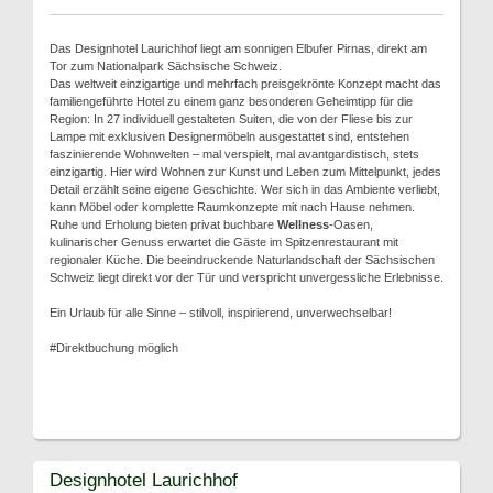
Das Designhotel Laurichhof liegt am sonnigen Elbufer Pirnas, direkt am
Tor zum Nationalpark Sächsische Schweiz.
Das weltweit einzigartige und mehrfach preisgekrönte Konzept macht das
familiengeführte Hotel zu einem ganz besonderen Geheimtipp für die
Region: In 27 individuell gestalteten Suiten, die von der Fliese bis zur
Lampe mit exklusiven Designermöbeln ausgestattet sind, entstehen
faszinierende Wohnwelten – mal verspielt, mal avantgardistisch, stets
einzigartig. Hier wird Wohnen zur Kunst und Leben zum Mittelpunkt, jedes
Detail erzählt seine eigene Geschichte. Wer sich in das Ambiente verliebt,
kann Möbel oder komplette Raumkonzepte mit nach Hause nehmen.
Ruhe und Erholung bieten privat buchbare
Wellness
-Oasen,
kulinarischer Genuss erwartet die Gäste im Spitzenrestaurant mit
regionaler Küche. Die beeindruckende Naturlandschaft der Sächsischen
Schweiz liegt direkt vor der Tür und verspricht unvergessliche Erlebnisse.
Ein Urlaub für alle Sinne – stilvoll, inspirierend, unverwechselbar!
#Direktbuchung möglich
Designhotel Laurichhof