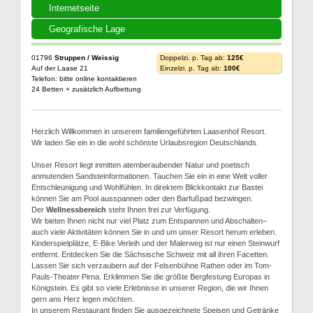
Internetseite
Geografische Lage
01796
Struppen / Weissig
Doppelzi. p. Tag ab:
125€
Auf der Laase 21
Einzelzi. p. Tag ab:
100€
Telefon: bitte online kontaktieren
24 Betten + zusätzlich Aufbettung
Herzlich Willkommen in unserem familiengeführten Laasenhof Resort.
Wir laden Sie ein in die wohl schönste Urlaubsregion Deutschlands.
Unser Resort liegt inmitten atemberaubender Natur und poetisch
anmutenden Sandsteinformationen. Tauchen Sie ein in eine Welt voller
Entschleunigung und Wohlfühlen. In direktem Blickkontakt zur Bastei
können Sie am Pool ausspannen oder den Barfußpad bezwingen.
Der
Wellnessbereich
steht Ihnen frei zur Verfügung.
Wir bieten Ihnen nicht nur viel Platz zum Entspannen und Abschalten–
auch viele Aktivitäten können Sie in und um unser Resort herum erleben.
Kinderspielplätze, E-Bike Verleih und der Malerweg ist nur einen Steinwurf
entfernt. Entdecken Sie die Sächsische Schweiz mit all ihren Facetten.
Lassen Sie sich verzaubern auf der Felsenbühne Rathen oder im Tom-
Pauls-Theater Pirna. Erklimmen Sie die größte Bergfestung Europas in
Königstein. Es gibt so viele Erlebnisse in unserer Region, die wir Ihnen
gern ans Herz legen möchten.
In unserem Restaurant finden Sie ausgezeichnete Speisen und Getränke