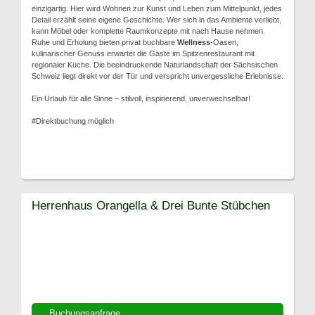
einzigartig. Hier wird Wohnen zur Kunst und Leben zum Mittelpunkt, jedes
Detail erzählt seine eigene Geschichte. Wer sich in das Ambiente verliebt,
kann Möbel oder komplette Raumkonzepte mit nach Hause nehmen.
Ruhe und Erholung bieten privat buchbare
Wellness
-Oasen,
kulinarischer Genuss erwartet die Gäste im Spitzenrestaurant mit
regionaler Küche. Die beeindruckende Naturlandschaft der Sächsischen
Schweiz liegt direkt vor der Tür und verspricht unvergessliche Erlebnisse.
Ein Urlaub für alle Sinne – stilvoll, inspirierend, unverwechselbar!
#Direktbuchung möglich
Herrenhaus Orangella & Drei Bunte Stübchen
Buchungsanfrage