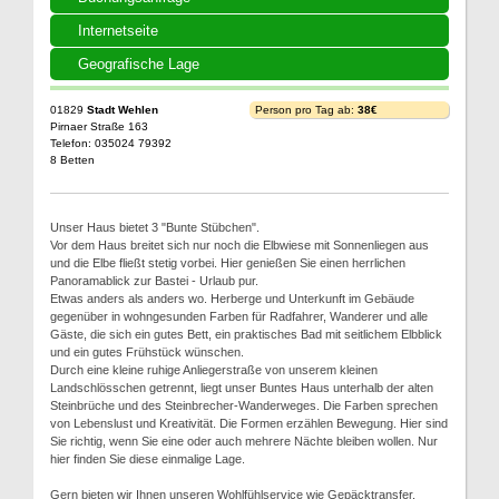
Internetseite
Geografische Lage
01829
Stadt Wehlen
Person pro Tag ab:
38€
Pirnaer Straße 163
Telefon: 035024 79392
8 Betten
Unser Haus bietet 3 "Bunte Stübchen".
Vor dem Haus breitet sich nur noch die Elbwiese mit Sonnenliegen aus
und die Elbe fließt stetig vorbei. Hier genießen Sie einen herrlichen
Panoramablick zur Bastei - Urlaub pur.
Etwas anders als anders wo. Herberge und Unterkunft im Gebäude
gegenüber in wohngesunden Farben für Radfahrer, Wanderer und alle
Gäste, die sich ein gutes Bett, ein praktisches Bad mit seitlichem Elbblick
und ein gutes Frühstück wünschen.
Durch eine kleine ruhige Anliegerstraße von unserem kleinen
Landschlösschen getrennt, liegt unser Buntes Haus unterhalb der alten
Steinbrüche und des Steinbrecher-Wanderweges. Die Farben sprechen
von Lebenslust und Kreativität. Die Formen erzählen Bewegung. Hier sind
Sie richtig, wenn Sie eine oder auch mehrere Nächte bleiben wollen. Nur
hier finden Sie diese einmalige Lage.
Gern bieten wir Ihnen unseren Wohlfühlservice wie Gepäcktransfer,