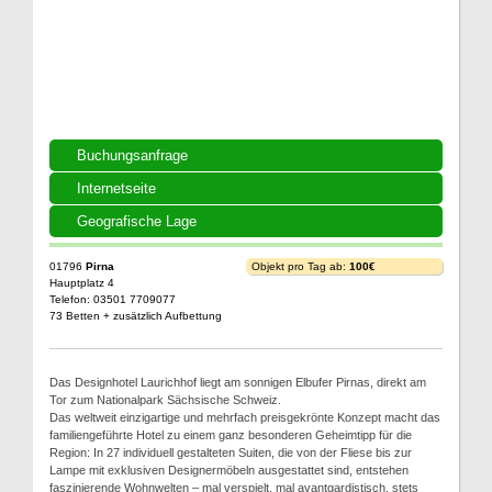
Buchungsanfrage
Internetseite
Geografische Lage
01796
Pirna
Objekt pro Tag ab:
100€
Hauptplatz 4
Telefon: 03501 7709077
73 Betten + zusätzlich Aufbettung
Das Designhotel Laurichhof liegt am sonnigen Elbufer Pirnas, direkt am
Tor zum Nationalpark Sächsische Schweiz.
Das weltweit einzigartige und mehrfach preisgekrönte Konzept macht das
familiengeführte Hotel zu einem ganz besonderen Geheimtipp für die
Region: In 27 individuell gestalteten Suiten, die von der Fliese bis zur
Lampe mit exklusiven Designermöbeln ausgestattet sind, entstehen
faszinierende Wohnwelten – mal verspielt, mal avantgardistisch, stets