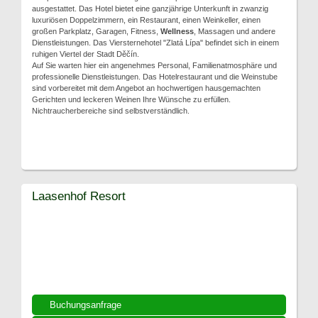
ausgestattet. Das Hotel bietet eine ganzjährige Unterkunft in zwanzig
luxuriösen Doppelzimmern, ein Restaurant, einen Weinkeller, einen
großen Parkplatz, Garagen, Fitness,
Wellness
, Massagen und andere
Dienstleistungen. Das Viersternehotel "Zlatá Lípa" befindet sich in einem
ruhigen Viertel der Stadt Děčín.
Auf Sie warten hier ein angenehmes Personal, Familienatmosphäre und
professionelle Dienstleistungen. Das Hotelrestaurant und die Weinstube
sind vorbereitet mit dem Angebot an hochwertigen hausgemachten
Gerichten und leckeren Weinen Ihre Wünsche zu erfüllen.
Nichtraucherbereiche sind selbstverständlich.
Laasenhof Resort
Buchungsanfrage