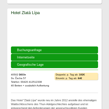
Hotel Zlatá Lípa
Buchungsanfrage
Internetseite
Geografische Lage
40502
Děčín
Doppelzi. p. Tag ab:
102€
Sv. Čecha 57
Einzelzi. p. Tag ab:
64€
Telefon: 00420 412512338
40 Betten + zusätzlich Aufbettung
Das Hotel "Zlatá Lípa" wurde neu im Jahre 2012 anstelle des ehemaligen
Waldschlösschens des Thun-Adelgeschlechtes aufgebaut und ist
entsprechend den Anforderungen der anspruchsvollsten Kunden