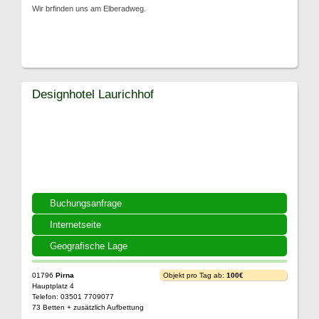
Wir brfinden uns am Elberadweg.
Designhotel Laurichhof
Buchungsanfrage
Internetseite
Geografische Lage
01796
Pirna
Objekt pro Tag ab:
100€
Hauptplatz 4
Telefon: 03501 7709077
73 Betten + zusätzlich Aufbettung