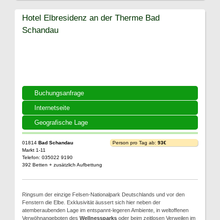
Hotel Elbresidenz an der Therme Bad
Schandau
Buchungsanfrage
Internetseite
Geografische Lage
01814
Bad Schandau
Person pro Tag ab:
93€
Markt 1-11
Telefon: 035022 9190
392 Betten + zusätzlich Aufbettung
Ringsum der einzige Felsen-Nationalpark Deutschlands und vor den
Fenstern die Elbe. Exklusivität äussert sich hier neben der
atemberaubenden Lage im entspannt-legeren Ambiente, in weltoffenen
Verwöhnangeboten des
Wellnessparks
oder beim zeitlosen Verweilen im