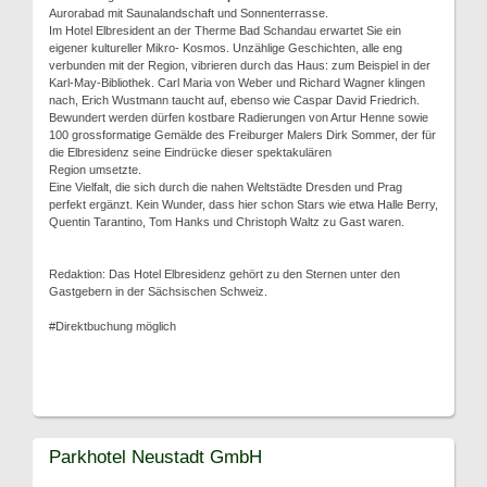
Aurorabad mit Saunalandschaft und Sonnenterrasse.
Im Hotel Elbresident an der Therme Bad Schandau erwartet Sie ein
eigener kultureller Mikro- Kosmos. Unzählige Geschichten, alle eng
verbunden mit der Region, vibrieren durch das Haus: zum Beispiel in der
Karl-May-Bibliothek. Carl Maria von Weber und Richard Wagner klingen
nach, Erich Wustmann taucht auf, ebenso wie Caspar David Friedrich.
Bewundert werden dürfen kostbare Radierungen von Artur Henne sowie
100 grossformatige Gemälde des Freiburger Malers Dirk Sommer, der für
die Elbresidenz seine Eindrücke dieser spektakulären
Region umsetzte.
Eine Vielfalt, die sich durch die nahen Weltstädte Dresden und Prag
perfekt ergänzt. Kein Wunder, dass hier schon Stars wie etwa Halle Berry,
Quentin Tarantino, Tom Hanks und Christoph Waltz zu Gast waren.
Redaktion: Das Hotel Elbresidenz gehört zu den Sternen unter den
Gastgebern in der Sächsischen Schweiz.
#Direktbuchung möglich
Parkhotel Neustadt GmbH