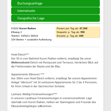
Buchungsanfrage
Internetseite
Geografische Lage
01824
Kurort Rathen
Person pro Tag ab:
47,50€
Elbweg 2
Doppelzi. p. Tag ab:
95€
Telefon: 035021 68524
Einzelzi. p. Tag ab:
69€
104 Betten + zusätzlich Aufbettung
Hotel Ettrich***
Nur 50 m vom Bahnhof Kurort Rathen entfernt, empfängt Sie unser
Wellnesshotel
Ettrich mit Restaurant und Terrasse, herrlichem Blick auf
die Felsformation der Bastei und die Elbe.
Appartements Elbresort ****
Nur 300m vom Hotel Ettrich entfernt, empfängt Sie unsere Appartement-
Anlage "elbresort" mit 16 exklusiven Appartements für 2 bis 4 Personen,
für Ihren Urlaub in der Sächsischen Schweiz.
Lanhaus Weißig-Ferienwohnungen****
In unseren Landhaus-Ferienwohnungen in sonnenverwöhnter Lage
oberhalb vom Kurort Rathen, heißen wir Stammgäste und Freunde des
Elbsandsteingebirges willkommen.