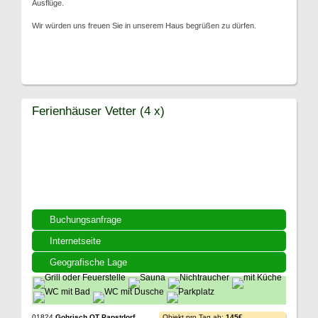
Ausflüge.
Wir würden uns freuen Sie in unserem Haus begrüßen zu dürfen.
Ferienhäuser Vetter (4 x)
Buchungsanfrage
Internetseite
Geografische Lage
01824
Gohrisch OT Papstdorf
Objekt pro Tag ab:
145€