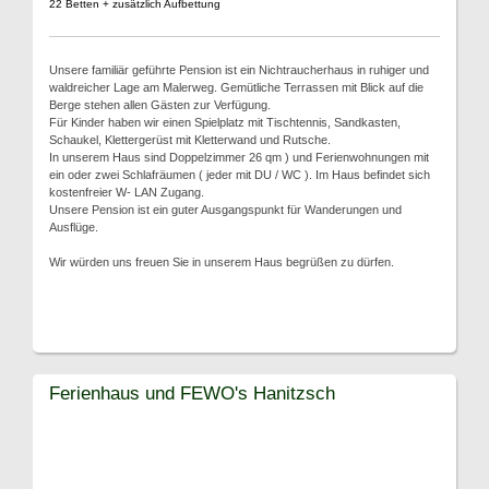
22 Betten + zusätzlich Aufbettung
Unsere familiär geführte Pension ist ein Nichtraucherhaus in ruhiger und
waldreicher Lage am Malerweg. Gemütliche Terrassen mit Blick auf die
Berge stehen allen Gästen zur Verfügung.
Für Kinder haben wir einen Spielplatz mit Tischtennis, Sandkasten,
Schaukel, Klettergerüst mit Kletterwand und Rutsche.
In unserem Haus sind Doppelzimmer 26 qm ) und Ferienwohnungen mit
ein oder zwei Schlafräumen ( jeder mit DU / WC ). Im Haus befindet sich
kostenfreier W- LAN Zugang.
Unsere Pension ist ein guter Ausgangspunkt für Wanderungen und
Ausflüge.
Wir würden uns freuen Sie in unserem Haus begrüßen zu dürfen.
Ferienhaus und FEWO's Hanitzsch