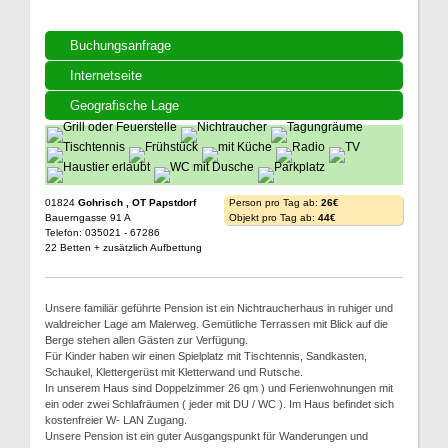
Buchungsanfrage
Internetseite
Geografische Lage
01824
Gohrisch , OT Papstdorf
Person pro Tag ab:
26€
Bauerngasse 91 A
Objekt pro Tag ab:
44€
Telefon: 035021 - 67286
22 Betten + zusätzlich Aufbettung
Unsere familiär geführte Pension ist ein Nichtraucherhaus in ruhiger und
waldreicher Lage am Malerweg. Gemütliche Terrassen mit Blick auf die
Berge stehen allen Gästen zur Verfügung.
Für Kinder haben wir einen Spielplatz mit Tischtennis, Sandkasten,
Schaukel, Klettergerüst mit Kletterwand und Rutsche.
In unserem Haus sind Doppelzimmer 26 qm ) und Ferienwohnungen mit
ein oder zwei Schlafräumen ( jeder mit DU / WC ). Im Haus befindet sich
kostenfreier W- LAN Zugang.
Unsere Pension ist ein guter Ausgangspunkt für Wanderungen und