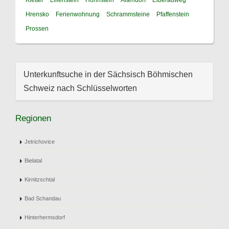
Kletter
Lilienstein
Hohnstein
Altendorf
Elberadweg
Hrensko
Ferienwohnung
Schrammsteine
Pfaffenstein
Prossen
Unterkunftsuche in der Sächsisch Böhmischen
Schweiz nach Schlüsselworten
Regionen
Jetrichovice
Bielatal
Kirnitzschtal
Bad Schandau
Hinterhermsdorf