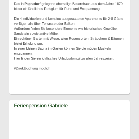
Das in
Papstdorf
gelegene ehemalige Bauernhaus aus dem Jahre 1870
bietet ein ländliches Refugium für Ruhe und Entspannung.
Die 4 individuellen und komplett ausgestatteten Apartments für 2-8 Gäste
verfügen alle über Terrasse oder Balkon.
Außerdem finden Sie besondere Elemente wie historisches Gewölbe,
Sandstein sowie antike Möbel.
Ein schöner Garten mit Wiese, alten Rosensorten, Sträuchern & Bäumen
bietet Erholung pur.
In einer kleinen Sauna im Garten können Sie die müden Muskeln
entspannen.
Hier finden Sie ein idyllisches Urlaubsdomizil zu allen Jahreszeiten.
#Direktbuchung möglich
Ferienpension Gabriele