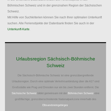
Böhmischen Schweiz und in der grenznahen Region der Sächsischen
Schweiz.
Mit Hilfe von Suchkriterien können Sie nach Ihrer optimalen Unterkunft
suchen. Alle Ferienobjekte der Datenbank finden Sie auch in der
Unterkunft-Karte
.
Urlaubsregion Sächsisch-Böhmische
Schweiz
Die Sächsisch-Böhmische Schweiz ist eine grenzübergreifende
Urlaubsregion. Durch eine optimale Verkehrsanbindung über die A17 sind
Großstädte wie Prag und Dresden nur ein bis zwei Stunden entfernt. Die
Sächsische Schweiz
bildet gemeinsam mit der
Böhmischen Schweiz
eine
großflächige, grenzüberschreitende Nationalparkzone innerhalb des
Elbsandsteingebirges
.