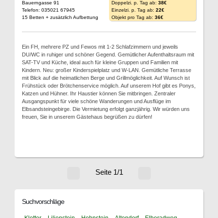
Bauerngasse 91
Doppelzi. p. Tag ab:
38€
Telefon: 035021 67945
Einzelzi. p. Tag ab:
22€
15 Betten + zusätzlich Aufbettung
Objekt pro Tag ab:
36€
Ein FH, mehrere PZ und Fewos mit 1-2 Schlafzimmern und jeweils
DU/WC in ruhiger und schöner Gegend. Gemütlicher Aufenthaltsraum mit
SAT-TV und Küche, ideal auch für kleine Gruppen und Familien mit
Kindern. Neu: großer Kinderspielplatz und W-LAN. Gemütliche Terrasse
mit Blick auf die heimatlichen Berge und Grillmöglichkeit. Auf Wunsch ist
Frühstück oder Brötchenservice möglich. Auf unserem Hof gibt es Ponys,
Katzen und Hühner. Ihr Haustier können Sie mitbringen. Zentraler
Ausgangspunkt für viele schöne Wanderungen und Ausflüge im
Elbsandsteingebirge. Die Vermietung erfolgt ganzjährig. Wir würden uns
freuen, Sie in unserem Gästehaus begrüßen zu dürfen!
Seite 1/1
Suchvorschläge