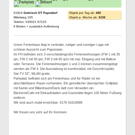
01824
Gohrisch OT Papstdorf
Objekt pro Tag ab:
45€
Mittelweg 105
Objekt p. Woche ab:
315€
Telefon: 035021 67223
6 Betten + zusätzlich Aufbettung
Unser Ferienhaus liegt in zentraler, ruhiger und sonniger Lage mit
schöner Aussicht zum Papststein.
Im FH befinden sich 3 verschiedengroße Ferienwohnungen (FW 1 mit 35
qm, FW 2 mit 50 qm, FW 3 mit 65 qm) mit sep. Eingang und mit Balkon
oder Terrasse. Die Ferienwohnungen 1 und 2 können zusammengelegt
werden als FW 4. Die Ausstattung ist komfortabel, mit Geschirrspüler,
Sat-TV 32", WLAN gratis.
Parkplatz befindet sich am Ferienhaus und für Räder ist ein
abschließbarer Raum vorhanden. Ein gemütlicher überdachter Grillplatz
mit Kamin und Billardraum/Darts lädt zum Verweilen ein.
Bäckerei/Cafe mit Einkaufsladen und Gaststätte liegen 100 Meter Fußweg
entfernt.
Wir sind auch mobil erreichbar: 0176 41619588
Wir freuen uns sehr auf Ihr Kommen.