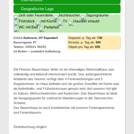
Geografische Lage
01824
Gohrisch, OT Papstdorf
Doppelzi. p. Tag ab:
73€
Bauerngasse 97
Einzelzi. p. Tag ab:
50€
Telefon: 035021 59250
Objekt pro Tag ab:
65€
24 Betten + zusätzlich Aufbettung
Die Pension Bauernhaus Vetter ist ein ehemaliges Wohnstallhaus was
vollständig und liebevoll rekonstruiert wurde. Das außergewöhnliche
Ambiente des Hauses verfügt über 4 Ferienwohnungen und 5
Doppelzimmer. Im Haus befindet sich ein großes Gewölbe mit Kamin was
als Aufenthalts- und Frühstücksraum genutzt wird. Auf unseren Hof gibt
es Katzen, Mehrschweinchen und Kaninchen. Das Bauernhaus ist ideal
als Ausgangspunkt für zahlreiche Wanderrungen in der Sächsischen
Schweiz.
Das Bauernhaus ist auch kombinierbar mit unseren Ferienapartments
und Ferienhäusern.
Direktbuchung möglich