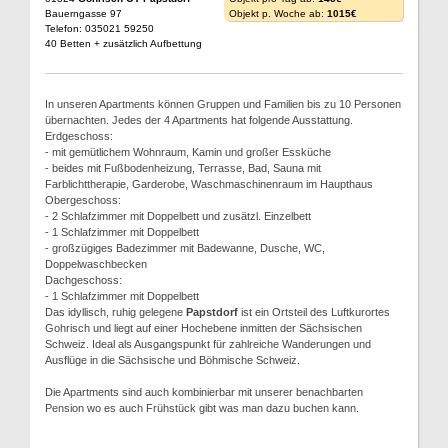
Bauerngasse 97
Objekt p. Woche ab:
1015€
Telefon: 035021 59250
40 Betten + zusätzlich Aufbettung
In unseren Apartments können Gruppen und Familien bis zu 10 Personen
übernachten. Jedes der 4 Apartments hat folgende Ausstattung.
Erdgeschoss:
- mit gemütlichem Wohnraum, Kamin und großer Essküche
- beides mit Fußbodenheizung, Terrasse, Bad, Sauna mit
Farblichttherapie, Garderobe, Waschmaschinenraum im Haupthaus
Obergeschoss:
- 2 Schlafzimmer mit Doppelbett und zusätzl. Einzelbett
- 1 Schlafzimmer mit Doppelbett
- großzügiges Badezimmer mit Badewanne, Dusche, WC,
Doppelwaschbecken
Dachgeschoss:
- 1 Schlafzimmer mit Doppelbett
Das idyllisch, ruhig gelegene
Papstdorf
ist ein Ortsteil des Luftkurortes
Gohrisch und liegt auf einer Hochebene inmitten der Sächsischen
Schweiz. Ideal als Ausgangspunkt für zahlreiche Wanderungen und
Ausflüge in die Sächsische und Böhmische Schweiz.
Die Apartments sind auch kombinierbar mit unserer benachbarten
Pension wo es auch Frühstück gibt was man dazu buchen kann.