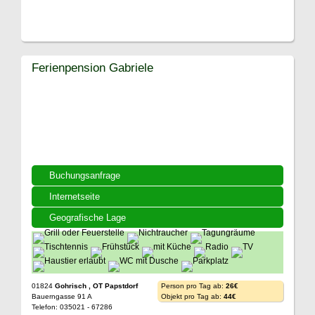
Ferienpension Gabriele
Buchungsanfrage
Internetseite
Geografische Lage
01824
Gohrisch , OT Papstdorf
Person pro Tag ab:
26€
Bauerngasse 91 A
Objekt pro Tag ab:
44€
Telefon: 035021 - 67286