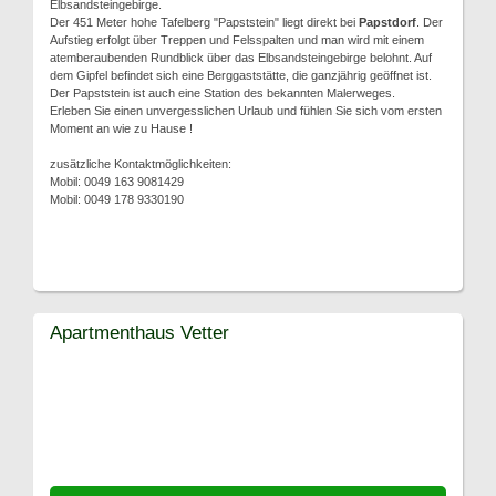
Elbsandsteingebirge.
Der 451 Meter hohe Tafelberg "Papststein" liegt direkt bei
Papstdorf
. Der
Aufstieg erfolgt über Treppen und Felsspalten und man wird mit einem
atemberaubenden Rundblick über das Elbsandsteingebirge belohnt. Auf
dem Gipfel befindet sich eine Berggaststätte, die ganzjährig geöffnet ist.
Der Papststein ist auch eine Station des bekannten Malerweges.
Erleben Sie einen unvergesslichen Urlaub und fühlen Sie sich vom ersten
Moment an wie zu Hause !
zusätzliche Kontaktmöglichkeiten:
Mobil: 0049 163 9081429
Mobil: 0049 178 9330190
Apartmenthaus Vetter