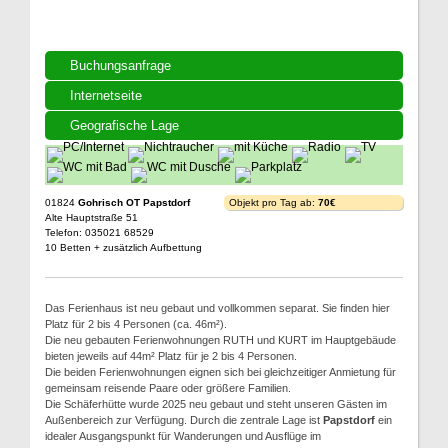
Buchungsanfrage
Internetseite
Geografische Lage
01824
Gohrisch OT Papstdorf
Objekt pro Tag ab:
70€
Alte Hauptstraße 51
Telefon: 035021 68529
10 Betten + zusätzlich Aufbettung
Das Ferienhaus ist neu gebaut und vollkommen separat. Sie finden hier
Platz für 2 bis 4 Personen (ca. 46m²).
Die neu gebauten Ferienwohnungen RUTH und KURT im Hauptgebäude
bieten jeweils auf 44m² Platz für je 2 bis 4 Personen.
Die beiden Ferienwohnungen eignen sich bei gleichzeitiger Anmietung für
gemeinsam reisende Paare oder größere Familien.
Die Schäferhütte wurde 2025 neu gebaut und steht unseren Gästen im
Außenbereich zur Verfügung. Durch die zentrale Lage ist
Papstdorf
ein
idealer Ausgangspunkt für Wanderungen und Ausflüge im