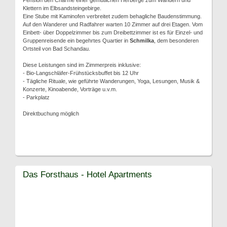
Pension den Charme einer gemütlichen Herberge zum Wandern und
Klettern im Elbsandsteingebirge.
Eine Stube mit Kaminofen verbreitet zudem behagliche Baudenstimmung.
Auf den Wanderer und Radfahrer warten 10 Zimmer auf drei Etagen. Vom
Einbett- über Doppelzimmer bis zum Dreibettzimmer ist es für Einzel- und
Gruppenreisende ein begehrtes Quartier in
Schmilka
, dem besonderen
Ortsteil von Bad Schandau.
Diese Leistungen sind im Zimmerpreis inklusive:
- Bio-Langschläfer-Frühstücksbuffet bis 12 Uhr
- Tägliche Rituale, wie geführte Wanderungen, Yoga, Lesungen, Musik &
Konzerte, Kinoabende, Vorträge u.v.m.
- Parkplatz
Direktbuchung möglich
Das Forsthaus - Hotel Apartments