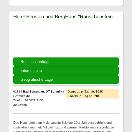
Hotel Pension und BergHaus "Rauschenstein"
Buchungsanfrage
Internetseite
Geografische Lage
01814
Bad Schandau, OT Schmilka
Doppelzi. p. Tag ab:
108€
Schmilka 30
Einzelzi. p. Tag ab:
78€
Telefon: 035022 9130
20 Betten
Das Haus direkt am Malerweg im Stile der 30er Jahre ist schlicht und
rustikal eingerichtet. Mit viel Holz und warmen Farbtönen versprüht die