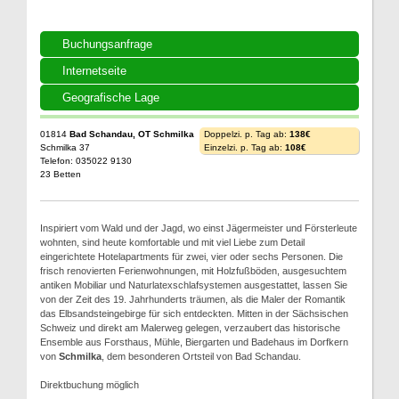
Buchungsanfrage
Internetseite
Geografische Lage
01814
Bad Schandau, OT Schmilka
Doppelzi. p. Tag ab:
138€
Schmilka 37
Einzelzi. p. Tag ab:
108€
Telefon: 035022 9130
23 Betten
Inspiriert vom Wald und der Jagd, wo einst Jägermeister und Försterleute
wohnten, sind heute komfortable und mit viel Liebe zum Detail
eingerichtete Hotelapartments für zwei, vier oder sechs Personen. Die
frisch renovierten Ferienwohnungen, mit Holzfußböden, ausgesuchtem
antiken Mobiliar und Naturlatexschlafsystemen ausgestattet, lassen Sie
von der Zeit des 19. Jahrhunderts träumen, als die Maler der Romantik
das Elbsandsteingebirge für sich entdeckten. Mitten in der Sächsischen
Schweiz und direkt am Malerweg gelegen, verzaubert das historische
Ensemble aus Forsthaus, Mühle, Biergarten und Badehaus im Dorfkern
von
Schmilka
, dem besonderen Ortsteil von Bad Schandau.
Direktbuchung möglich