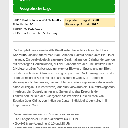
Geografische Lage
01814
Bad Schandau OT Schmilka
Doppelzi. p. Tag ab:
258€
Schmilka Nr. 10
Einzelzi. p. Tag ab:
198€
Telefon: 035022 9130
20 Betten + zusätzlich Aufbettung
Die komplett neu sanierte Villa Waldfrieden befindet sich an der Elbe in
Schmilka
, einem Ortsteil von Bad Schandau, direkt neben dem Bio-Hotel
Helvetia. Ein baubiologisch saniertes Denkmal aus der Jahrhundertwende
mit prächtigen Holzbalkonen, auf der Sonnenseite der Elbe inmitten einer
2 Hektar großen Parkanlage mit eigener Elbwiese, Strand und mit Blick
auf die berühmten Schrammsteine gelegen. Eine Gartenanlage wie an den
oberitalienischen Seen mit alten und seltenen Gehölzen, schönen
Parkwegen, Ruhebänken, Liegestühlen und alten Zypressen, die abends
einen würzigen Duft verbreiten, lädt zum Verweilen ein. Die extravaganten
Interieurs der Doppelzimmer und Suiten sind das Ergebnis der
zahlreichen Reisen der Gastgeber. Sie erzählen Geschichten von
Spanien über China, von Indien bis Japan, individuell & einmalig. In 8
Tagen um die Welt!
Diese Leistungen sind im Zimmerpreis inklusive:
- Bio-Langschläfer-Frühstücksbuffet bis 12 Uhr
- Bio-4-Gänge-Abendmenü 18 und 20 Uhr