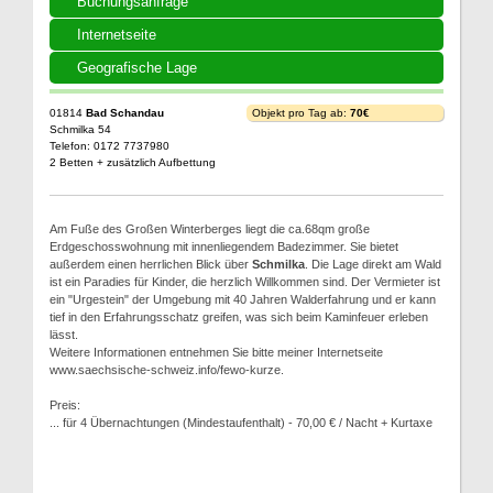
Buchungsanfrage
Internetseite
Geografische Lage
01814
Bad Schandau
Objekt pro Tag ab:
70€
Schmilka 54
Telefon: 0172 7737980
2 Betten + zusätzlich Aufbettung
Am Fuße des Großen Winterberges liegt die ca.68qm große
Erdgeschosswohnung mit innenliegendem Badezimmer. Sie bietet
außerdem einen herrlichen Blick über
Schmilka
. Die Lage direkt am Wald
ist ein Paradies für Kinder, die herzlich Willkommen sind. Der Vermieter ist
ein "Urgestein" der Umgebung mit 40 Jahren Walderfahrung und er kann
tief in den Erfahrungsschatz greifen, was sich beim Kaminfeuer erleben
lässt.
Weitere Informationen entnehmen Sie bitte meiner Internetseite
www.saechsische-schweiz.info/fewo-kurze.
Preis:
... für 4 Übernachtungen (Mindestaufenthalt) - 70,00 € / Nacht + Kurtaxe