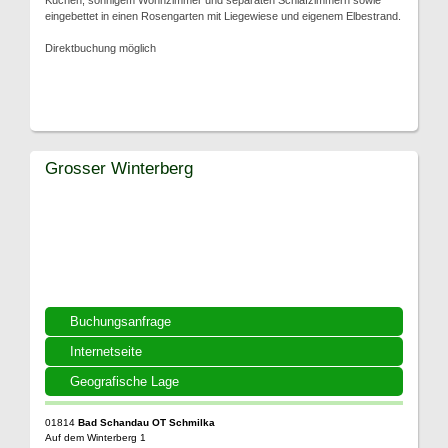
Küchen, sonnigem Wohnzimmer und separaten Schlafzimmern sowie
eingebettet in einen Rosengarten mit Liegewiese und eigenem Elbestrand.
Direktbuchung möglich
Grosser Winterberg
Buchungsanfrage
Internetseite
Geografische Lage
01814
Bad Schandau OT Schmilka
Auf dem Winterberg 1