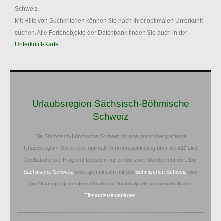
Schweiz.
Mit Hilfe von Suchkriterien können Sie nach Ihrer optimalen Unterkunft
suchen. Alle Ferienobjekte der Datenbank finden Sie auch in der
Unterkunft-Karte
.
Urlaubsregion Sächsisch-Böhmische
Schweiz
Die Sächsisch-Böhmische Schweiz ist eine grenzübergreifende
Urlaubsregion. Durch eine optimale Verkehrsanbindung über die A17 sind
Großstädte wie Prag und Dresden nur ein bis zwei Stunden entfernt. Die
Sächsische Schweiz
bildet gemeinsam mit der
Böhmischen Schweiz
eine
großflächige, grenzüberschreitende Nationalparkzone innerhalb des
Elbsandsteingebirges
.