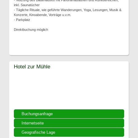
- Nutzung des Badehauses mit Panoramasaunen und Ruhebereichen,
inkl. Saunatücher
- Tägliche Rituale, wie geführte Wanderungen, Yoga, Lesungen, Musik &
Konzerte, Kinoabende, Vorträge u.v.m.
- Parkplatz
Direktbuchung möglich
Hotel zur Mühle
Buchungsanfrage
Internetseite
Geografische Lage