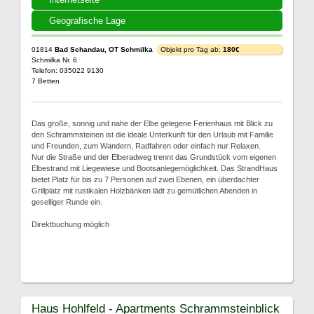
Geografische Lage
01814
Bad Schandau, OT Schmilka
Objekt pro Tag ab:
180€
Schmilka Nr. 6
Telefon: 035022 9130
7 Betten
Das große, sonnig und nahe der Elbe gelegene Ferienhaus mit Blick zu
den Schrammsteinen ist die ideale Unterkunft für den Urlaub mit Familie
und Freunden, zum Wandern, Radfahren oder einfach nur Relaxen.
Nur die Straße und der Elberadweg trennt das Grundstück vom eigenen
Elbestrand mit Liegewiese und Bootsanlegemöglichkeit. Das StrandHaus
bietet Platz für bis zu 7 Personen auf zwei Ebenen, ein überdachter
Grillplatz mit rustikalen Holzbänken lädt zu gemütlichen Abenden in
geselliger Runde ein.
Direktbuchung möglich
Haus Hohlfeld - Apartments Schrammsteinblick