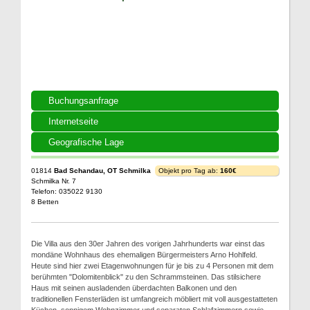
Buchungsanfrage
Internetseite
Geografische Lage
01814
Bad Schandau, OT Schmilka
Objekt pro Tag ab:
160€
Schmilka Nr. 7
Telefon: 035022 9130
8 Betten
Die Villa aus den 30er Jahren des vorigen Jahrhunderts war einst das
mondäne Wohnhaus des ehemaligen Bürgermeisters Arno Hohlfeld.
Heute sind hier zwei Etagenwohnungen für je bis zu 4 Personen mit dem
berühmten "Dolomitenblick" zu den Schrammsteinen. Das stilsichere
Haus mit seinen ausladenden überdachten Balkonen und den
traditionellen Fensterläden ist umfangreich möbliert mit voll ausgestatteten