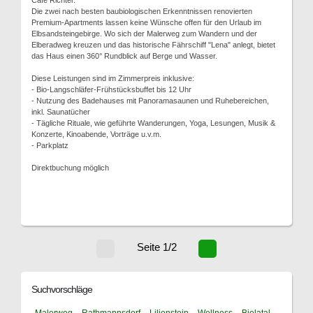
Cafe Richter.
Die zwei nach besten baubiologischen Erkenntnissen renovierten
Premium-Apartments lassen keine Wünsche offen für den Urlaub im
Elbsandsteingebirge. Wo sich der Malerweg zum Wandern und der
Elberadweg kreuzen und das historische Fährschiff "Lena" anlegt, bietet
das Haus einen 360° Rundblick auf Berge und Wasser.
Diese Leistungen sind im Zimmerpreis inklusive:
- Bio-Langschläfer-Frühstücksbuffet bis 12 Uhr
- Nutzung des Badehauses mit Panoramasaunen und Ruhebereichen,
inkl. Saunatücher
- Tägliche Rituale, wie geführte Wanderungen, Yoga, Lesungen, Musik &
Konzerte, Kinoabende, Vorträge u.v.m.
- Parkplatz
Direktbuchung möglich
Seite 1/2
Suchvorschläge