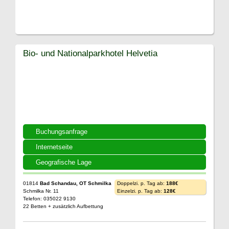
Bio- und Nationalparkhotel Helvetia
Buchungsanfrage
Internetseite
Geografische Lage
01814
Bad Schandau, OT Schmilka
Doppelzi. p. Tag ab:
188€
Schmilka Nr. 11
Einzelzi. p. Tag ab:
128€
Telefon: 035022 9130
22 Betten + zusätzlich Aufbettung