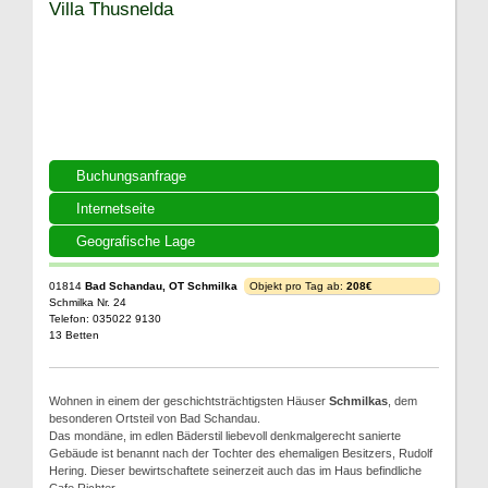
Villa Thusnelda
Buchungsanfrage
Internetseite
Geografische Lage
01814
Bad Schandau, OT Schmilka
Objekt pro Tag ab:
208€
Schmilka Nr. 24
Telefon: 035022 9130
13 Betten
Wohnen in einem der geschichtsträchtigsten Häuser
Schmilkas
, dem
besonderen Ortsteil von Bad Schandau.
Das mondäne, im edlen Bäderstil liebevoll denkmalgerecht sanierte
Gebäude ist benannt nach der Tochter des ehemaligen Besitzers, Rudolf
Hering. Dieser bewirtschaftete seinerzeit auch das im Haus befindliche