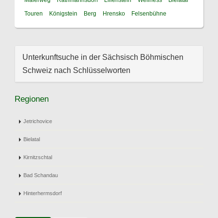
Malerweg
Rathmannsdorf
Lilienstein
Wellness
Bielatal
Touren
Königstein
Berg
Hrensko
Felsenbühne
Unterkunftsuche in der Sächsisch Böhmischen
Schweiz nach Schlüsselworten
Regionen
Jetrichovice
Bielatal
Kirnitzschtal
Bad Schandau
Hinterhermsdorf