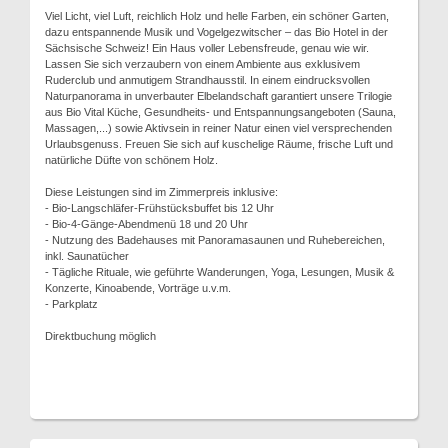
Viel Licht, viel Luft, reichlich Holz und helle Farben, ein schöner Garten,
dazu entspannende Musik und Vogelgezwitscher – das Bio Hotel in der
Sächsische Schweiz! Ein Haus voller Lebensfreude, genau wie wir.
Lassen Sie sich verzaubern von einem Ambiente aus exklusivem
Ruderclub und anmutigem Strandhausstil. In einem eindrucksvollen
Naturpanorama in unverbauter Elbelandschaft garantiert unsere Trilogie
aus Bio Vital Küche, Gesundheits- und Entspannungsangeboten (Sauna,
Massagen,...) sowie Aktivsein in reiner Natur einen viel versprechenden
Urlaubsgenuss. Freuen Sie sich auf kuschelige Räume, frische Luft und
natürliche Düfte von schönem Holz.
Diese Leistungen sind im Zimmerpreis inklusive:
- Bio-Langschläfer-Frühstücksbuffet bis 12 Uhr
- Bio-4-Gänge-Abendmenü 18 und 20 Uhr
- Nutzung des Badehauses mit Panoramasaunen und Ruhebereichen,
inkl. Saunatücher
- Tägliche Rituale, wie geführte Wanderungen, Yoga, Lesungen, Musik &
Konzerte, Kinoabende, Vorträge u.v.m.
- Parkplatz
Direktbuchung möglich