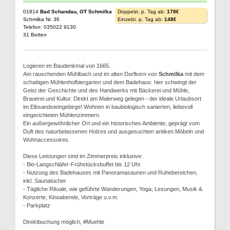
01814
Bad Schandau, OT Schmilka
Doppelzi. p. Tag ab:
178€
Schmilka Nr. 36
Einzelzi. p. Tag ab:
148€
Telefon: 035022 9130
31 Betten
Logieren im Baudenkmal von 1665.
Am rauschenden Mühlbach und im alten Dorfkern von
Schmilka
mit dem
schattigen Mühlenhofbiergarten und dem Badehaus: hier schwingt der
Geist der Geschichte und des Handwerks mit Bäckerei und Mühle,
Brauerei und Kultur. Direkt am Malerweg gelegen - der ideale Urlaubsort
im Elbsandsteingebirge! Wohnen in baubiologisch sanierten, liebevoll
eingerichteten Mühlenzimmern.
Ein außergewöhnlicher Ort und ein historisches Ambiente, geprägt vom
Duft des naturbelassenen Holzes und ausgesuchten antiken Möbeln und
Wohnaccessoires.
Diese Leistungen sind im Zimmerpreis inklusive:
- Bio-Langschläfer-Frühstücksbuffet bis 12 Uhr
- Nutzung des Badehauses mit Panoramasaunen und Ruhebereichen,
inkl. Saunatücher
- Tägliche Rituale, wie geführte Wanderungen, Yoga, Lesungen, Musik &
Konzerte, Kinoabende, Vorträge u.v.m.
- Parkplatz
Direktbuchung möglich, #Muehle